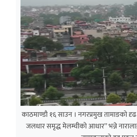
काठमाण्डौ १६ साउन । नगरप्रमुख तामाङको दृढ पह
जलधार समृद्ध मेलम्चीको आधार” भन्ने नाराला