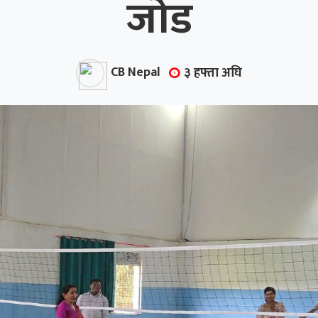
जोड
CB Nepal
३ हफ्ता अघि