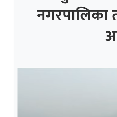
्थ्य
नगरपालिका तीव
अ