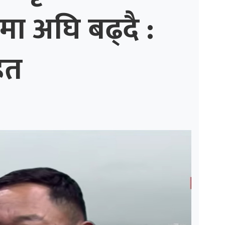
मा अघि बढ्दै :
ित