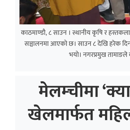
काठमाण्डौ, ८ साउन । स्थानीय कृषि र हस्तकला उत्
सञ्चालनमा आएको छ। साउन ८ देखि हरेक दिन 
भयो। नगरप्रमुख तामाङले
मेलम्चीमा ‘क्य
खेलमार्फत महि