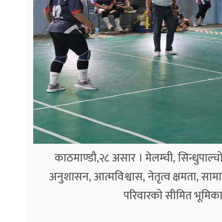
काठमाण्डौ,२८ असार । मेलम्ची, सिन्धुपाल
अनुशासन, आत्मविश्वास, नेतृत्व क्षमता, स
परिवारको सीमित भूमिकाभन्