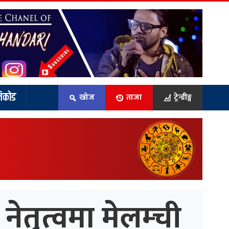
िकोड
खोज
ताजा
ट्रेन्डीङ्ग
ेतृत्वमा मेलम्ची