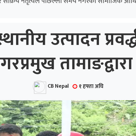
र सक्रिय नेतृत्वले पछिल्ला समय नगरको सामाजिक आर्थि
्थानीय उत्पादन प्रवर
प्रमुख तामाङद्वारा 
CB Nepal
१ हफ्ता अघि