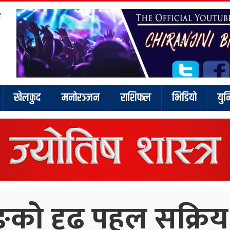
र
खेलकुद
मनोरञ्जन
राशिफल
भिडियो
युन
को दृढ पहल सक्रिय न