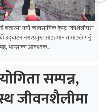
लम्ची बजारमा नयाँ व्यावसायिक केन्द्र “कोशेलीघर”
ो उद्घाटन नगरप्रमुख आइतमान तामाङले गर्नु
मह, भान्साका आवश्यक...
योगिता सम्पन्न,
स्थ जीवनशैलीमा