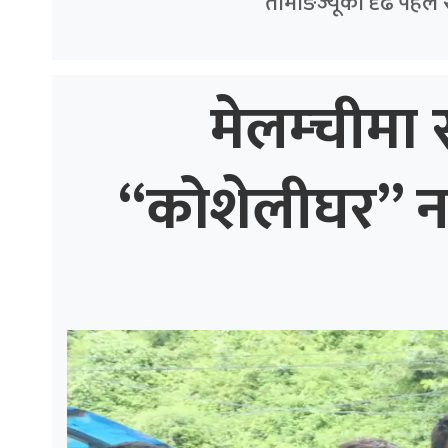
तामाङज्यूको दृढ पहल 
मेलम्चीमा स
“कोशेलीघर” नगर