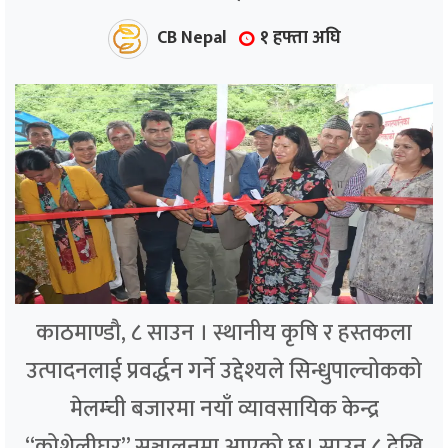
CB Nepal
१ हफ्ता अघि
काठमाण्डौ, ८ साउन । स्थानीय कृषि र हस्तकला
उत्पादनलाई प्रवर्द्धन गर्ने उद्देश्यले सिन्धुपाल्चोकको
मेलम्ची बजारमा नयाँ व्यावसायिक केन्द्र
“कोशेलीघर” सञ्चालनमा आएको छ। साउन ८ देखि