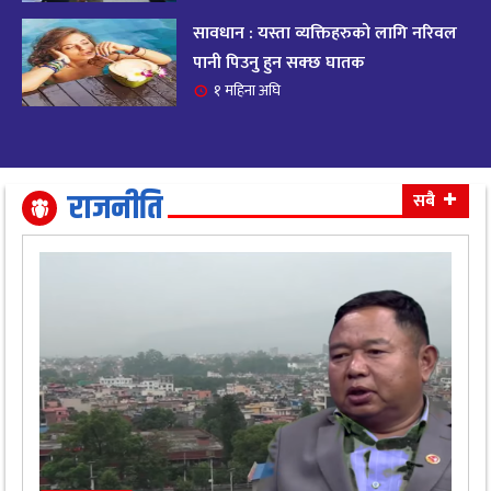
सावधान : यस्ता व्यक्तिहरुको लागि नरिवल
आजको राशिफल २०८२ भदाै ४ गते, बुधवार
१९
पानी पिउनु हुन सक्छ घातक
११ महिना अघि
१ महिना अघि
आजको राशिफल: अवसर र चुनौतीसँग दिन बित्नेछ,
२०
धैर्यले सफलता मिल्नेछ
११ महिना अघि
राजनीति
सबै