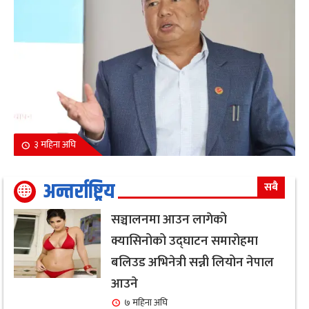
३ महिना अघि
अन्तर्राष्ट्रिय
सबै
सञ्चालनमा आउन लागेको
क्यासिनोको उद्घाटन समारोहमा
बलिउड अभिनेत्री सन्नी लियोन नेपाल
आउने
७ महिना अघि