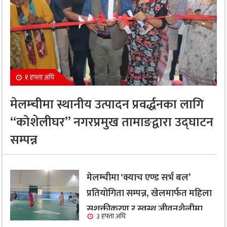
१ हफ्ता अघि
मेलम्चीमा स्थानीय उत्पादन प्रवर्द्धनका लागि
“कोशेलीघर” नगरप्रमुख तामाङद्वारा उद्घाटन
सम्पन्न
मेलम्चीमा ‘क्याच एण्ड सर्भ बल’
प्रतियोगिता सम्पन्न, खेलमार्फत महिला
सशक्तीकरण र स्वस्थ जीवनशैलीमा
३ हफ्ता अघि
जोड