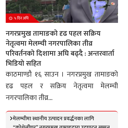
५ दिन अघि
नगरप्रमुख तामाङको दृढ पहल सक्रिय
नेतृत्वमा मेलम्ची नगरपालिका तीव्र
परिवर्तनको दिशामा अघि बढ्दै : अन्तरवार्ता
भिडियो सहित
काठमाण्डौ १६ साउन । नगरप्रमुख तामाङको
दृढ पहल र सक्रिय नेतृत्वमा मेलम्ची
नगरपालिका तीव्र...
मेलम्चीमा स्थानीय उत्पादन प्रवर्द्धनका लागि
“कोशेलीघर” नगरप्रमुख तामाङद्वारा उद्घाटन सम्पन्न