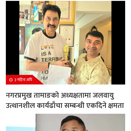
सम्मानित
३ महिना अघि
नगरप्रमुख तामाङको अध्यक्षतामा जलवायु
उत्थानशील कार्यढाँचा सम्बन्धी एकदिने क्षमता
अभिवृद्धि कार्यक्रम सम्पन्न