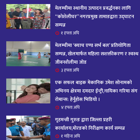
आज २०८२ साल भदौ १६ गते सोमबारको राशिफल
१४
मेलम्चीमा स्थानीय उत्पादन प्रवर्द्धनका लागि
११ महिना अघि
“कोशेलीघर” नगरप्रमुख तामाङद्वारा उद्घाटन
सम्पन्न
आजको राशिफल : २०८२ भदौ १२ गते बिहीवार, २८
१ हफ्ता अघि
१५
अगस्ट २०२५
मेलम्चीमा ‘क्याच एण्ड सर्भ बल’ प्रतियोगिता
११ महिना अघि
सम्पन्न, खेलमार्फत महिला सशक्तीकरण र स्वस्थ
जीवनशैलीमा जोड
आजको राशिफल – २०८२ साल भाद्र १० गते, मंगलबार
१६
३ हफ्ता अघि
११ महिना अघि
एक सफल बाइक मेकानिक उमेश सोनामको
आजको राशिफल – २०८२ साल भाद्र १० गते, मंगलबार
अभिनय क्षेत्रमा दमदार ईन्ट्री,नायिका गरिमा संग
१७
रोमान्स: हेर्नुहोस भिडियो ।
११ महिना अघि
४ हफ्ता अघि
आजको राशिफल : आइतवार, ८ भदौ २०८२ (२४ अगस्ट
गृहमन्त्री गुरुङ द्वारा जिल्ला प्रहरी
१८
२०२५)
कार्यालय,मोरङको निरीक्षण कार्य सम्पन्न
११ महिना अघि
१ महिना अघि