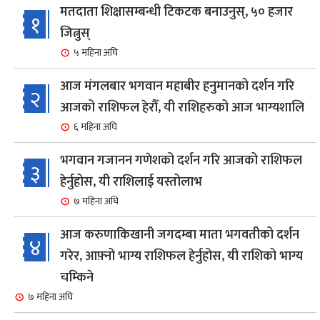
मतदाता शिक्षासम्बन्धी टिकटक बनाउनुस्, ५० हजार
१
जित्नुस्
५ महिना अघि
आज मंगलबार भगवान महाबीर हनुमानको दर्शन गरि
२
आजको राशिफल हेरौँ, यी राशिहरुको आज भाग्यशालि
६ महिना अघि
भगवान गजानन गणेशको दर्शन गरि आजको राशिफल
३
हेर्नुहोस, यी राशिलाई यस्तोलाभ
७ महिना अघि
आज करुणाकिखानी जगदम्बा माता भगवतीको दर्शन
४
गरेर, आफ़्नो भाग्य राशिफल हेर्नुहोस, यी राशिको भाग्य
चम्किने
७ महिना अघि