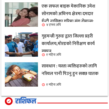
एक सफल बाइक मेकानिक उमेश
सोनामको अभिनय क्षेत्रमा दमदार
ईन्ट्री,नायिका गरिमा संग रोमान्स:
४ हफ्ता अघि
हेर्नुहोस भिडियो ।
गृहमन्त्री गुरुङ द्वारा जिल्ला प्रहरी
कार्यालय,मोरङको निरीक्षण कार्य
सम्पन्न
१ महिना अघि
सावधान : यस्ता व्यक्तिहरुको लागि
नरिवल पानी पिउनु हुन सक्छ घातक
१ महिना अघि
राशिफल