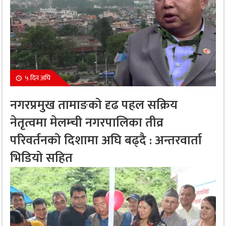
५ दिन अघि
नगरप्रमुख तामाङको दृढ पहल सक्रिय
नेतृत्वमा मेलम्ची नगरपालिका तीव्र
परिवर्तनको दिशामा अघि बढ्दै : अन्तरवार्ता
भिडियो सहित