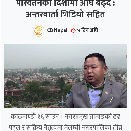
परिवर्तनको दिशामा अघि बढ्दै :
अन्तरवार्ता भिडियो सहित
ाज
्थ्य
CB Nepal
५ दिन अघि
काठमाण्डौ १६ साउन । नगरप्रमुख तामाङको दृढ
पहल र सक्रिय नेतृत्वमा मेलम्ची नगरपालिका तीव्र