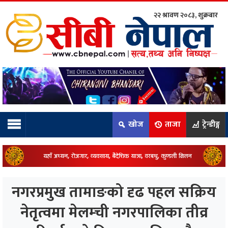
२२ श्रावण २०८३, शुक्रबार
ाम्रो टिम:
राष्ट्रिय
कुद
खोज
ताजा
ट्रेन्डीङ्ग
धि
ियो
नगरप्रमुख तामाङको दृढ पहल सक्रिय
ञ्जन
नेतृत्वमा मेलम्ची नगरपालिका तीव्र
नीति