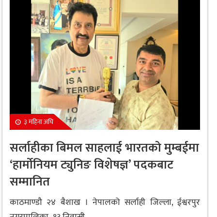
३ महिना अघि
सर्लाहीका बिमल साहलाई भारतको मुम्बईमा
‘हार्मोनियम ट्युनिङ विशेषज्ञ’ पदकबाट
सम्मानित
काठमाण्डौ २४ बैशाख । नेपालको सर्लाही जिल्ला, ईश्वरपुर
नगरपालिका–१३ निवासी...