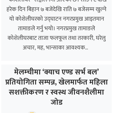
हरेक दिन बिहान ७ बजेदेखि राति ७ बजेसम्म खुल्ने
यो कोशेलीघरको उद्घाटन नगरप्रमुख आइतमान
तामाङले गर्नु भयो। नगरप्रमुख तामाङले
कोशेलीघरबाट ताजा फलफूल तथा तरकारी, घरेलु
अचार, मह, भान्साका आवश्यक...
मेलम्चीमा ‘क्याच एण्ड सर्भ बल’
प्रतियोगिता सम्पन्न, खेलमार्फत महिला
सशक्तीकरण र स्वस्थ जीवनशैलीमा
जोड