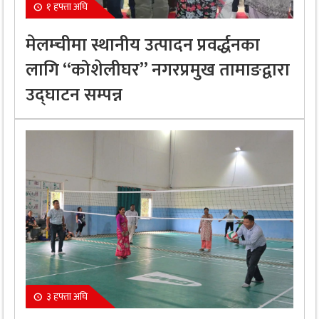
१ हफ्ता अघि
मेलम्चीमा स्थानीय उत्पादन प्रवर्द्धनका
लागि “कोशेलीघर” नगरप्रमुख तामाङद्वारा
उद्घाटन सम्पन्न
३ हफ्ता अघि