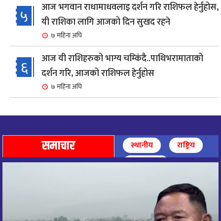
आज भगवान राधामाधवलाइ दर्शन गरि राशिफल हेर्नुहोस,
५
यी राशिका लागि आजको दिन सुखद रहने
७ महिना अघि
आज यी राशिहरुको भाग्य चम्किंदै..पाथिभरामाताको
६
दर्शन गरि, आजको राशिफल हेर्नुहोस
७ महिना अघि
शहरी विकासमन्त्री कुलमान घिसिङको समुपस्थितिमा
७
मेलम्ची खानेपानी आयोजनाको समस्या समाधान
८ महिना अघि
समाचार
स्थानीय
राष्ट्रिय
आज पाथिभारा माताको दर्शन गरि, दिनको सुरुवात गर्दै,
अन्तर्राष्ट्रिय
८
राशिफल हेर्नुहोस, यी रासिहरुको आज भाग्य उदय
९ महिना अघि
आज माताभगवती जगज्जननी पाथिभरादेवीको दर्शन गरि