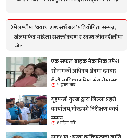
मेलम्चीमा ‘क्याच एण्ड सर्भ बल’ प्रतियोगिता सम्पन्न,
खेलमार्फत महिला सशक्तीकरण र स्वस्थ जीवनशैलीमा
जोड
एक सफल बाइक मेकानिक उमेश
सोनामको अभिनय क्षेत्रमा दमदार
ईन्ट्री,नायिका गरिमा संग रोमान्स:
४ हफ्ता अघि
हेर्नुहोस भिडियो ।
गृहमन्त्री गुरुङ द्वारा जिल्ला प्रहरी
कार्यालय,मोरङको निरीक्षण कार्य
सम्पन्न
१ महिना अघि
सावधान : यस्ता व्यक्तिहरुको लागि