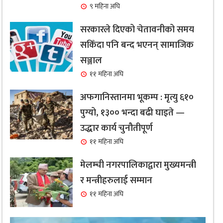
९ महिना अघि
सरकारले दिएको चेतावनीको समय
सकिँदा पनि बन्द भएनन् सामाजिक
सञ्जाल
११ महिना अघि
अफगानिस्तानमा भूकम्प : मृत्यु ६१०
पुग्यो, १३०० भन्दा बढी घाइते —
उद्धार कार्य चुनौतीपूर्ण
११ महिना अघि
मेलम्ची नगरपालिकाद्वारा मुख्यमन्त्री
र मन्त्रीहरुलाई सम्मान
११ महिना अघि