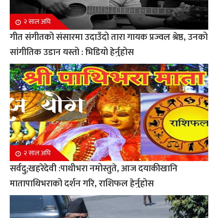
२ साल अघि
गीत संगीतको संसारमा उदाउँदो तारा गायक प्रज्वल श्रेष्ठ, उनको
सांगीतिक उडान यस्तो : भिडियो हेर्नुहोस
२ साल अघि
सर्वदु;खहरेदेवी :पाथीभरा नमोस्तुते, आज दयाकीखानि
मातापाथिभराको दर्शन गरि, राशिफल हेर्नुहोस