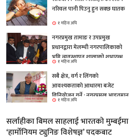
नरिवल पानी पिउनु हुन सक्छ घातक
१ महिना अघि
नगरप्रमुख तामाङ र उपप्रमुख
प्रधानद्वारा मेलम्ची नगरपालिकाको
भूमि व्यवस्थापन शाखाको शुभारम्भ
१ महिना अघि
कार्य सम्पन्न
सबै क्षेत्र, वर्ग र लिंगकाे
आवश्यकताकाे आधारमा बजेट
विनियाेजन गर्ने : नगरप्रमुख आइतमान
१ महिना अघि
तामाङ
सर्लाहीका बिमल साहलाई भारतको मुम्बईमा
‘हार्मोनियम ट्युनिङ विशेषज्ञ’ पदकबाट