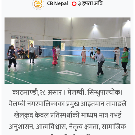
CB Nepal
३ हफ्ता अघि
काठमाण्डौ,२८ असार । मेलम्ची, सिन्धुपाल्चोक।
मेलम्ची नगरपालिकाका प्रमुख आइतमान तामाङले
खेलकुद केवल प्रतिस्पर्धाको माध्यम मात्र नभई
अनुशासन, आत्मविश्वास, नेतृत्व क्षमता, सामाजिक