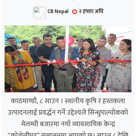
CB Nepal
२ हफ्ता अघि
काठमाण्डौ, ८ साउन । स्थानीय कृषि र हस्तकला
उत्पादनलाई प्रवर्द्धन गर्ने उद्देश्यले सिन्धुपाल्चोकको
मेलम्ची बजारमा नयाँ व्यावसायिक केन्द्र
“कोशेलीघर” सञ्चालनमा आएको छ। साउन ८ देखि