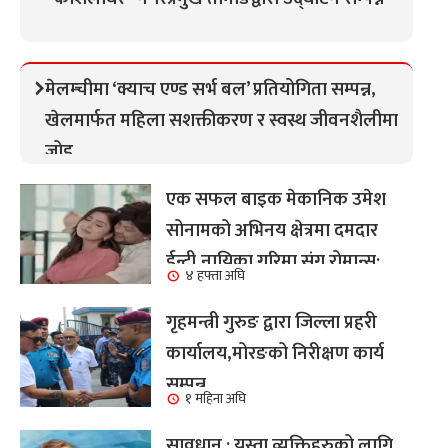
मेलम्चीमा ‘क्याच एण्ड सर्भ बल’ प्रतियोगिता सम्पन्न,
खेलमार्फत महिला सशक्तीकरण र स्वस्थ जीवनशैलीमा
जोड
एक सफल बाइक मेकानिक उमेश
सोनामको अभिनय क्षेत्रमा दमदार
ईन्ट्री,नायिका गरिमा संग रोमान्स:
४ हफ्ता अघि
हेर्नुहोस भिडियो ।
गृहमन्त्री गुरुङ द्वारा जिल्ला प्रहरी
कार्यालय,मोरङको निरीक्षण कार्य
सम्पन्न
१ महिना अघि
सावधान : यस्ता व्यक्तिहरुको लागि