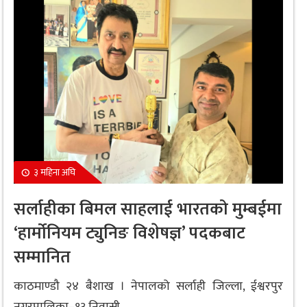
३ महिना अघि
सर्लाहीका बिमल साहलाई भारतको मुम्बईमा
‘हार्मोनियम ट्युनिङ विशेषज्ञ’ पदकबाट
सम्मानित
काठमाण्डौ २४ बैशाख । नेपालको सर्लाही जिल्ला, ईश्वरपुर
नगरपालिका–१३ निवासी...