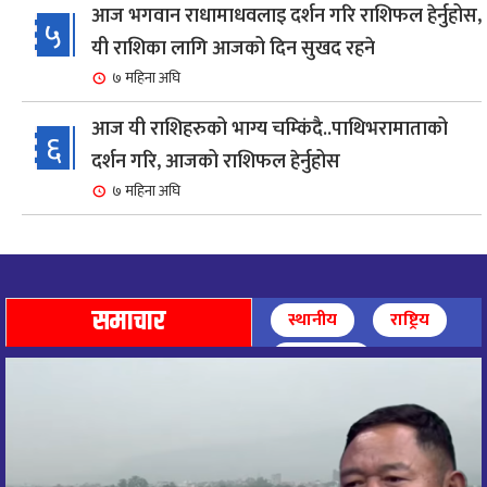
आज भगवान राधामाधवलाइ दर्शन गरि राशिफल हेर्नुहोस,
५
यी राशिका लागि आजको दिन सुखद रहने
७ महिना अघि
आज यी राशिहरुको भाग्य चम्किंदै..पाथिभरामाताको
६
दर्शन गरि, आजको राशिफल हेर्नुहोस
७ महिना अघि
शहरी विकासमन्त्री कुलमान घिसिङको समुपस्थितिमा
७
मेलम्ची खानेपानी आयोजनाको समस्या समाधान
८ महिना अघि
समाचार
स्थानीय
राष्ट्रिय
आज पाथिभारा माताको दर्शन गरि, दिनको सुरुवात गर्दै,
अन्तर्राष्ट्रिय
८
राशिफल हेर्नुहोस, यी रासिहरुको आज भाग्य उदय
९ महिना अघि
आज माताभगवती जगज्जननी पाथिभरादेवीको दर्शन गरि