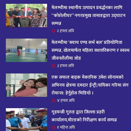
आज २०८२ साल भदौ १६ गते सोमबारको राशिफल
१४
मेलम्चीमा स्थानीय उत्पादन प्रवर्द्धनका लागि
११ महिना अघि
“कोशेलीघर” नगरप्रमुख तामाङद्वारा उद्घाटन
सम्पन्न
आजको राशिफल : २०८२ भदौ १२ गते बिहीवार, २८
२ हफ्ता अघि
१५
अगस्ट २०२५
मेलम्चीमा ‘क्याच एण्ड सर्भ बल’ प्रतियोगिता
११ महिना अघि
सम्पन्न, खेलमार्फत महिला सशक्तीकरण र स्वस्थ
जीवनशैलीमा जोड
आजको राशिफल – २०८२ साल भाद्र १० गते, मंगलबार
१६
३ हफ्ता अघि
११ महिना अघि
एक सफल बाइक मेकानिक उमेश सोनामको
आजको राशिफल – २०८२ साल भाद्र १० गते, मंगलबार
अभिनय क्षेत्रमा दमदार ईन्ट्री,नायिका गरिमा संग
१७
रोमान्स: हेर्नुहोस भिडियो ।
११ महिना अघि
४ हफ्ता अघि
आजको राशिफल : आइतवार, ८ भदौ २०८२ (२४ अगस्ट
गृहमन्त्री गुरुङ द्वारा जिल्ला प्रहरी
१८
२०२५)
कार्यालय,मोरङको निरीक्षण कार्य सम्पन्न
११ महिना अघि
१ महिना अघि