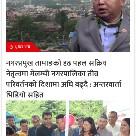
६ दिन अघि
नगरप्रमुख तामाङको दृढ पहल सक्रिय
नेतृत्वमा मेलम्ची नगरपालिका तीव्र
परिवर्तनको दिशामा अघि बढ्दै : अन्तरवार्ता
भिडियो सहित