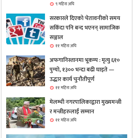
९ महिना अघि
सरकारले दिएको चेतावनीको समय
सकिँदा पनि बन्द भएनन् सामाजिक
सञ्जाल
११ महिना अघि
अफगानिस्तानमा भूकम्प : मृत्यु ६१०
पुग्यो, १३०० भन्दा बढी घाइते —
उद्धार कार्य चुनौतीपूर्ण
११ महिना अघि
मेलम्ची नगरपालिकाद्वारा मुख्यमन्त्री
र मन्त्रीहरुलाई सम्मान
११ महिना अघि