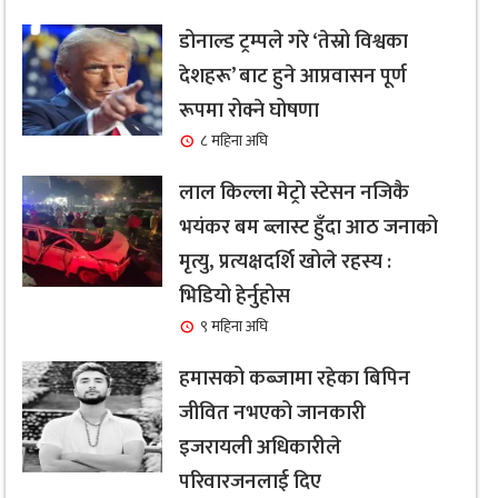
डोनाल्ड ट्रम्पले गरे ‘तेस्रो विश्वका
देशहरू’ बाट हुने आप्रवासन पूर्ण
रूपमा रोक्ने घोषणा
८ महिना अघि
लाल किल्ला मेट्रो स्टेसन नजिकै
भयंकर बम ब्लास्ट हुँदा आठ जनाको
मृत्यु, प्रत्यक्षदर्शि खोले रहस्य :
भिडियो हेर्नुहोस
९ महिना अघि
हमासको कब्जामा रहेका बिपिन
जीवित नभएको जानकारी
इजरायली अधिकारीले
परिवारजनलाई दिए