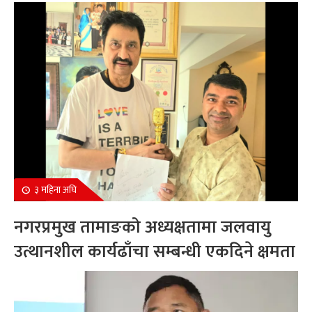
सम्मानित
३ महिना अघि
नगरप्रमुख तामाङको अध्यक्षतामा जलवायु
उत्थानशील कार्यढाँचा सम्बन्धी एकदिने क्षमता
अभिवृद्धि कार्यक्रम सम्पन्न