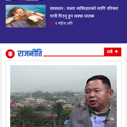
सावधान : यस्ता व्यक्तिहरुको लागि नरिवल
आजको राशिफल २०८२ भदाै ४ गते, बुधवार
१९
पानी पिउनु हुन सक्छ घातक
११ महिना अघि
१ महिना अघि
आजको राशिफल: अवसर र चुनौतीसँग दिन बित्नेछ,
२०
धैर्यले सफलता मिल्नेछ
११ महिना अघि
राजनीति
सबै