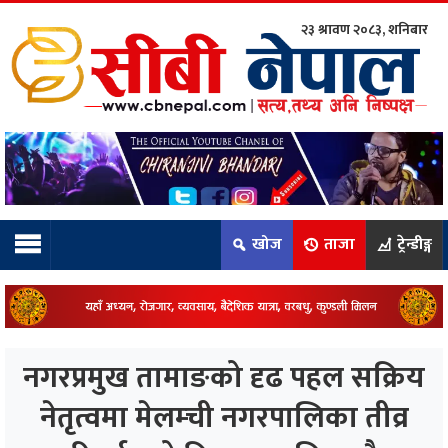
२३ श्रावण २०८३, शनिबार
ाम्रो टिम:
राष्ट्रिय
कुद
खोज
ताजा
ट्रेन्डीङ्ग
धि
ियो
नगरप्रमुख तामाङको दृढ पहल सक्रिय
ञ्जन
नेतृत्वमा मेलम्ची नगरपालिका तीव्र
नीति