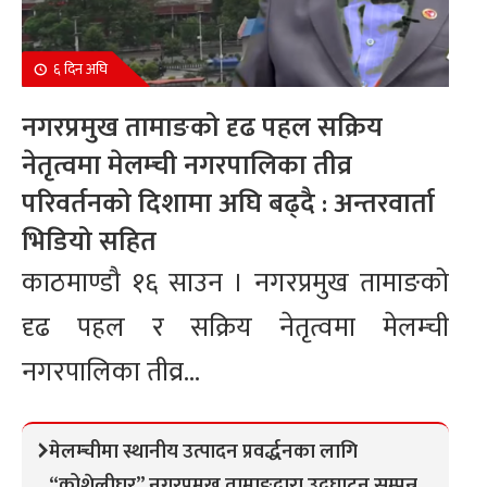
६ दिन अघि
नगरप्रमुख तामाङको दृढ पहल सक्रिय
नेतृत्वमा मेलम्ची नगरपालिका तीव्र
परिवर्तनको दिशामा अघि बढ्दै : अन्तरवार्ता
भिडियो सहित
काठमाण्डौ १६ साउन । नगरप्रमुख तामाङको
दृढ पहल र सक्रिय नेतृत्वमा मेलम्ची
नगरपालिका तीव्र...
मेलम्चीमा स्थानीय उत्पादन प्रवर्द्धनका लागि
“कोशेलीघर” नगरप्रमुख तामाङद्वारा उद्घाटन सम्पन्न