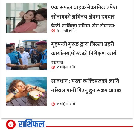
एक सफल बाइक मेकानिक उमेश
सोनामको अभिनय क्षेत्रमा दमदार
ईन्ट्री,नायिका गरिमा संग रोमान्स:
४ हफ्ता अघि
हेर्नुहोस भिडियो ।
गृहमन्त्री गुरुङ द्वारा जिल्ला प्रहरी
कार्यालय,मोरङको निरीक्षण कार्य
सम्पन्न
१ महिना अघि
सावधान : यस्ता व्यक्तिहरुको लागि
नरिवल पानी पिउनु हुन सक्छ घातक
१ महिना अघि
राशिफल