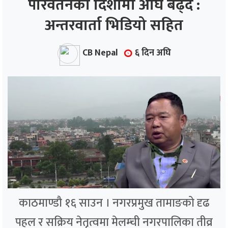
परिवर्तनको दिशामा अघि बढ्दै :
अन्तरवार्ता भिडियो सहित
ाज
्थ्य
CB Nepal
६ दिन अघि
काठमाण्डौ १६ साउन । नगरप्रमुख तामाङको दृढ
पहल र सक्रिय नेतृत्वमा मेलम्ची नगरपालिका तीव्र