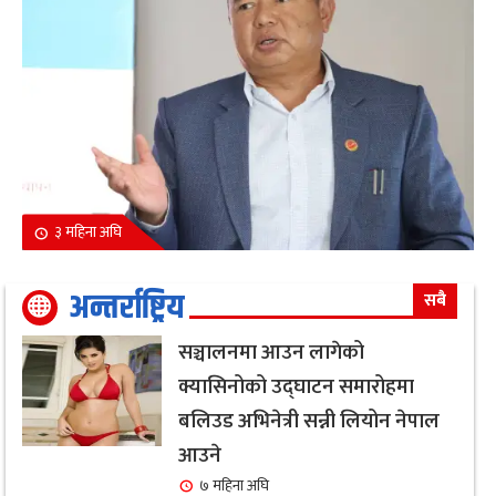
३ महिना अघि
अन्तर्राष्ट्रिय
सबै
सञ्चालनमा आउन लागेको
क्यासिनोको उद्घाटन समारोहमा
बलिउड अभिनेत्री सन्नी लियोन नेपाल
आउने
७ महिना अघि