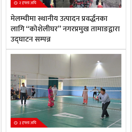
२ हफ्ता अघि
मेलम्चीमा स्थानीय उत्पादन प्रवर्द्धनका
लागि “कोशेलीघर” नगरप्रमुख तामाङद्वारा
उद्घाटन सम्पन्न
३ हफ्ता अघि