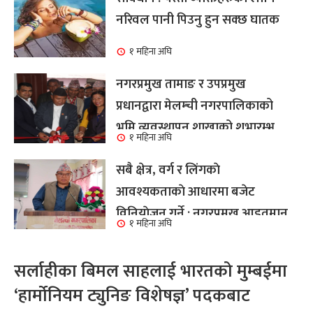
नरिवल पानी पिउनु हुन सक्छ घातक
१ महिना अघि
नगरप्रमुख तामाङ र उपप्रमुख
प्रधानद्वारा मेलम्ची नगरपालिकाको
भूमि व्यवस्थापन शाखाको शुभारम्भ
१ महिना अघि
कार्य सम्पन्न
सबै क्षेत्र, वर्ग र लिंगकाे
आवश्यकताकाे आधारमा बजेट
विनियाेजन गर्ने : नगरप्रमुख आइतमान
१ महिना अघि
तामाङ
सर्लाहीका बिमल साहलाई भारतको मुम्बईमा
‘हार्मोनियम ट्युनिङ विशेषज्ञ’ पदकबाट