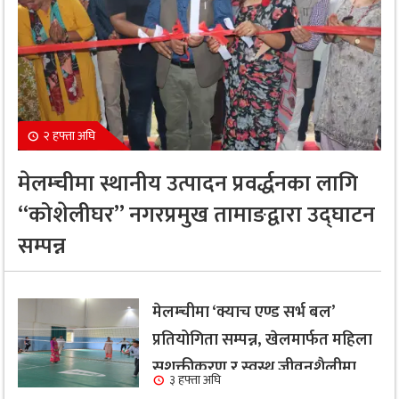
२ हफ्ता अघि
मेलम्चीमा स्थानीय उत्पादन प्रवर्द्धनका लागि
“कोशेलीघर” नगरप्रमुख तामाङद्वारा उद्घाटन
सम्पन्न
मेलम्चीमा ‘क्याच एण्ड सर्भ बल’
प्रतियोगिता सम्पन्न, खेलमार्फत महिला
सशक्तीकरण र स्वस्थ जीवनशैलीमा
३ हफ्ता अघि
जोड