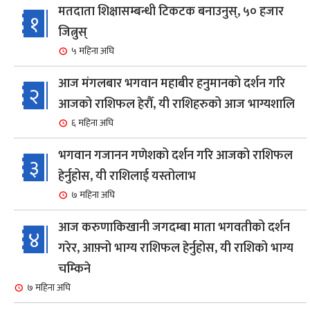
मतदाता शिक्षासम्बन्धी टिकटक बनाउनुस्, ५० हजार
१
जित्नुस्
५ महिना अघि
आज मंगलबार भगवान महाबीर हनुमानको दर्शन गरि
२
आजको राशिफल हेरौँ, यी राशिहरुको आज भाग्यशालि
६ महिना अघि
भगवान गजानन गणेशको दर्शन गरि आजको राशिफल
३
हेर्नुहोस, यी राशिलाई यस्तोलाभ
७ महिना अघि
आज करुणाकिखानी जगदम्बा माता भगवतीको दर्शन
४
गरेर, आफ़्नो भाग्य राशिफल हेर्नुहोस, यी राशिको भाग्य
चम्किने
७ महिना अघि