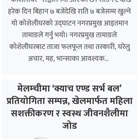
हरेक दिन बिहान ७ बजेदेखि राति ७ बजेसम्म खुल्ने
यो कोशेलीघरको उद्घाटन नगरप्रमुख आइतमान
तामाङले गर्नु भयो। नगरप्रमुख तामाङले
कोशेलीघरबाट ताजा फलफूल तथा तरकारी, घरेलु
अचार, मह, भान्साका आवश्यक...
मेलम्चीमा ‘क्याच एण्ड सर्भ बल’
प्रतियोगिता सम्पन्न, खेलमार्फत महिला
सशक्तीकरण र स्वस्थ जीवनशैलीमा
जोड