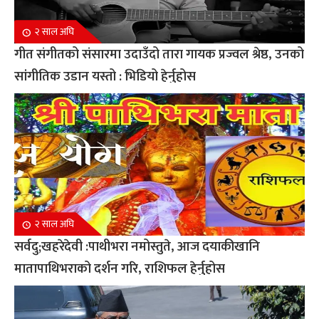
२ साल अघि
गीत संगीतको संसारमा उदाउँदो तारा गायक प्रज्वल श्रेष्ठ, उनको
सांगीतिक उडान यस्तो : भिडियो हेर्नुहोस
२ साल अघि
सर्वदु;खहरेदेवी :पाथीभरा नमोस्तुते, आज दयाकीखानि
मातापाथिभराको दर्शन गरि, राशिफल हेर्नुहोस