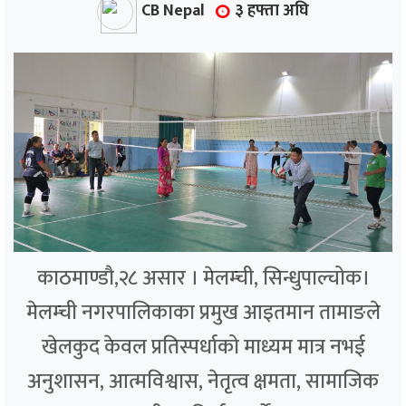
CB Nepal
३ हफ्ता अघि
काठमाण्डौ,२८ असार । मेलम्ची, सिन्धुपाल्चोक।
मेलम्ची नगरपालिकाका प्रमुख आइतमान तामाङले
खेलकुद केवल प्रतिस्पर्धाको माध्यम मात्र नभई
अनुशासन, आत्मविश्वास, नेतृत्व क्षमता, सामाजिक