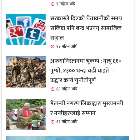
९ महिना अघि
सरकारले दिएको चेतावनीको समय
सकिँदा पनि बन्द भएनन् सामाजिक
सञ्जाल
११ महिना अघि
अफगानिस्तानमा भूकम्प : मृत्यु ६१०
पुग्यो, १३०० भन्दा बढी घाइते —
उद्धार कार्य चुनौतीपूर्ण
११ महिना अघि
मेलम्ची नगरपालिकाद्वारा मुख्यमन्त्री
र मन्त्रीहरुलाई सम्मान
११ महिना अघि