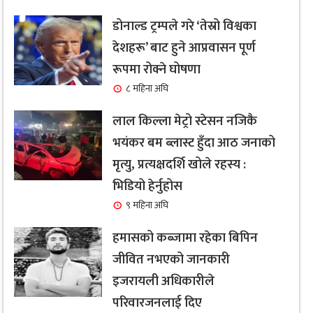
डोनाल्ड ट्रम्पले गरे ‘तेस्रो विश्वका
देशहरू’ बाट हुने आप्रवासन पूर्ण
रूपमा रोक्ने घोषणा
८ महिना अघि
लाल किल्ला मेट्रो स्टेसन नजिकै
भयंकर बम ब्लास्ट हुँदा आठ जनाको
मृत्यु, प्रत्यक्षदर्शि खोले रहस्य :
भिडियो हेर्नुहोस
९ महिना अघि
हमासको कब्जामा रहेका बिपिन
जीवित नभएको जानकारी
इजरायली अधिकारीले
परिवारजनलाई दिए