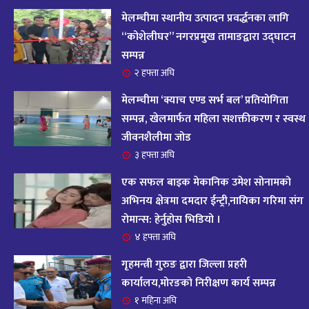
आज २०८२ साल भदौ १६ गते सोमबारको राशिफल
१४
मेलम्चीमा स्थानीय उत्पादन प्रवर्द्धनका लागि
११ महिना अघि
“कोशेलीघर” नगरप्रमुख तामाङद्वारा उद्घाटन
सम्पन्न
आजको राशिफल : २०८२ भदौ १२ गते बिहीवार, २८
२ हफ्ता अघि
१५
अगस्ट २०२५
मेलम्चीमा ‘क्याच एण्ड सर्भ बल’ प्रतियोगिता
११ महिना अघि
सम्पन्न, खेलमार्फत महिला सशक्तीकरण र स्वस्थ
जीवनशैलीमा जोड
आजको राशिफल – २०८२ साल भाद्र १० गते, मंगलबार
१६
३ हफ्ता अघि
११ महिना अघि
एक सफल बाइक मेकानिक उमेश सोनामको
आजको राशिफल – २०८२ साल भाद्र १० गते, मंगलबार
अभिनय क्षेत्रमा दमदार ईन्ट्री,नायिका गरिमा संग
१७
रोमान्स: हेर्नुहोस भिडियो ।
११ महिना अघि
४ हफ्ता अघि
आजको राशिफल : आइतवार, ८ भदौ २०८२ (२४ अगस्ट
गृहमन्त्री गुरुङ द्वारा जिल्ला प्रहरी
१८
२०२५)
कार्यालय,मोरङको निरीक्षण कार्य सम्पन्न
११ महिना अघि
१ महिना अघि