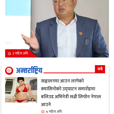
३ महिना अघि
अन्तर्राष्ट्रिय
सबै
सञ्चालनमा आउन लागेको
क्यासिनोको उद्घाटन समारोहमा
बलिउड अभिनेत्री सन्नी लियोन नेपाल
आउने
७ महिना अघि