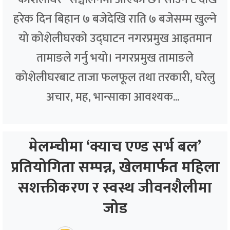
हरेक दिन बिहान ७ बजेदेखि राति ७ बजेसम्म खुल्ने
यो कोशेलीघरको उद्घाटन नगरप्रमुख आइतमान
तामाङले गर्नु भयो। नगरप्रमुख तामाङले
कोशेलीघरबाट ताजा फलफूल तथा तरकारी, घरेलु
अचार, मह, भान्साका आवश्यक...
मेलम्चीमा ‘क्याच एण्ड सर्भ बल’
प्रतियोगिता सम्पन्न, खेलमार्फत महिला
सशक्तीकरण र स्वस्थ जीवनशैलीमा
जोड