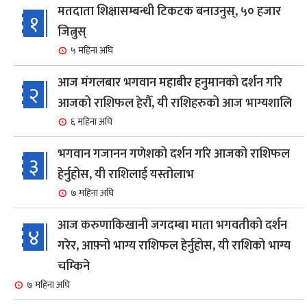
मतदाता शिक्षासम्बन्धी टिकटक बनाउनुस्, ५० हजार
१
जित्नुस्
५ महिना अघि
आज मंगलबार भगवान महाबीर हनुमानको दर्शन गरि
२
आजको राशिफल हेरौँ, यी राशिहरुको आज भाग्यशालि
६ महिना अघि
भगवान गजानन गणेशको दर्शन गरि आजको राशिफल
३
हेर्नुहोस, यी राशिलाई यस्तोलाभ
७ महिना अघि
आज करुणाकिखानी जगदम्बा माता भगवतीको दर्शन
४
गरेर, आफ़्नो भाग्य राशिफल हेर्नुहोस, यी राशिको भाग्य
चम्किने
७ महिना अघि