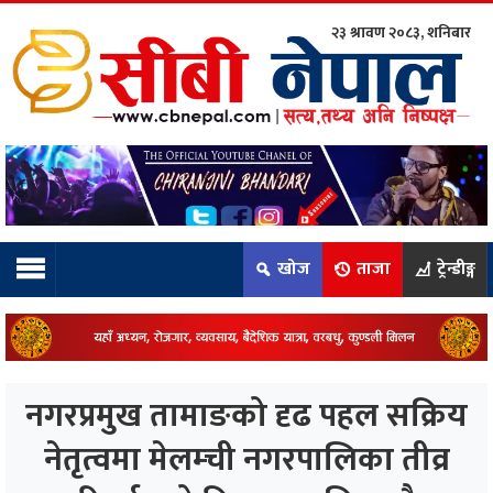
२३ श्रावण २०८३, शनिबार
ाम्रो टिम:
राष्ट्रिय
कुद
खोज
ताजा
ट्रेन्डीङ्ग
धि
ियो
नगरप्रमुख तामाङको दृढ पहल सक्रिय
ञ्जन
नेतृत्वमा मेलम्ची नगरपालिका तीव्र
नीति