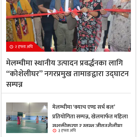
२ हफ्ता अघि
मेलम्चीमा स्थानीय उत्पादन प्रवर्द्धनका लागि
“कोशेलीघर” नगरप्रमुख तामाङद्वारा उद्घाटन
सम्पन्न
मेलम्चीमा ‘क्याच एण्ड सर्भ बल’
प्रतियोगिता सम्पन्न, खेलमार्फत महिला
सशक्तीकरण र स्वस्थ जीवनशैलीमा
३ हफ्ता अघि
जोड