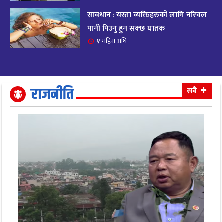
सावधान : यस्ता व्यक्तिहरुको लागि नरिवल
आजको राशिफल २०८२ भदाै ४ गते, बुधवार
१९
पानी पिउनु हुन सक्छ घातक
११ महिना अघि
१ महिना अघि
आजको राशिफल: अवसर र चुनौतीसँग दिन बित्नेछ,
२०
धैर्यले सफलता मिल्नेछ
११ महिना अघि
राजनीति
सबै