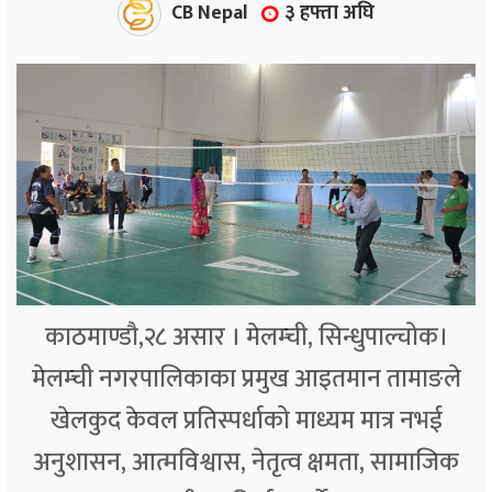
CB Nepal
३ हफ्ता अघि
काठमाण्डौ,२८ असार । मेलम्ची, सिन्धुपाल्चोक।
मेलम्ची नगरपालिकाका प्रमुख आइतमान तामाङले
खेलकुद केवल प्रतिस्पर्धाको माध्यम मात्र नभई
अनुशासन, आत्मविश्वास, नेतृत्व क्षमता, सामाजिक