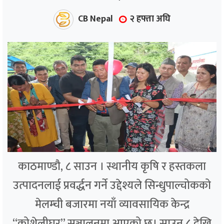
CB Nepal
२ हफ्ता अघि
काठमाण्डौ, ८ साउन । स्थानीय कृषि र हस्तकला
उत्पादनलाई प्रवर्द्धन गर्ने उद्देश्यले सिन्धुपाल्चोकको
मेलम्ची बजारमा नयाँ व्यावसायिक केन्द्र
“कोशेलीघर” सञ्चालनमा आएको छ। साउन ८ देखि