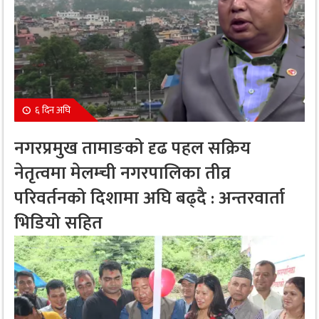
६ दिन अघि
नगरप्रमुख तामाङको दृढ पहल सक्रिय
नेतृत्वमा मेलम्ची नगरपालिका तीव्र
परिवर्तनको दिशामा अघि बढ्दै : अन्तरवार्ता
भिडियो सहित