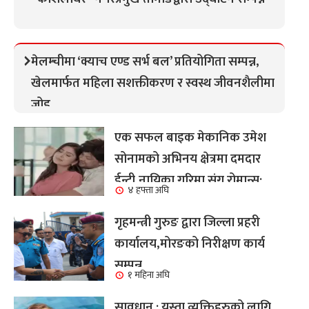
मेलम्चीमा ‘क्याच एण्ड सर्भ बल’ प्रतियोगिता सम्पन्न,
खेलमार्फत महिला सशक्तीकरण र स्वस्थ जीवनशैलीमा
जोड
एक सफल बाइक मेकानिक उमेश
सोनामको अभिनय क्षेत्रमा दमदार
ईन्ट्री,नायिका गरिमा संग रोमान्स:
४ हफ्ता अघि
हेर्नुहोस भिडियो ।
गृहमन्त्री गुरुङ द्वारा जिल्ला प्रहरी
कार्यालय,मोरङको निरीक्षण कार्य
सम्पन्न
१ महिना अघि
सावधान : यस्ता व्यक्तिहरुको लागि