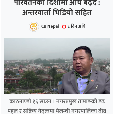
परिवर्तनको दिशामा अघि बढ्दै :
अन्तरवार्ता भिडियो सहित
ाज
्थ्य
CB Nepal
६ दिन अघि
काठमाण्डौ १६ साउन । नगरप्रमुख तामाङको दृढ
पहल र सक्रिय नेतृत्वमा मेलम्ची नगरपालिका तीव्र