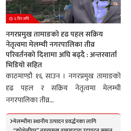
६ दिन अघि
नगरप्रमुख तामाङको दृढ पहल सक्रिय
नेतृत्वमा मेलम्ची नगरपालिका तीव्र
परिवर्तनको दिशामा अघि बढ्दै : अन्तरवार्ता
भिडियो सहित
काठमाण्डौ १६ साउन । नगरप्रमुख तामाङको
दृढ पहल र सक्रिय नेतृत्वमा मेलम्ची
नगरपालिका तीव्र...
मेलम्चीमा स्थानीय उत्पादन प्रवर्द्धनका लागि
“कोशेलीघर” नगरप्रमुख तामाङद्वारा उद्घाटन सम्पन्न