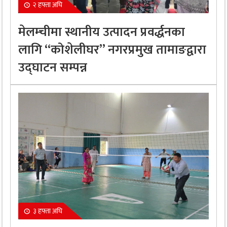
२ हफ्ता अघि
मेलम्चीमा स्थानीय उत्पादन प्रवर्द्धनका
लागि “कोशेलीघर” नगरप्रमुख तामाङद्वारा
उद्घाटन सम्पन्न
३ हफ्ता अघि