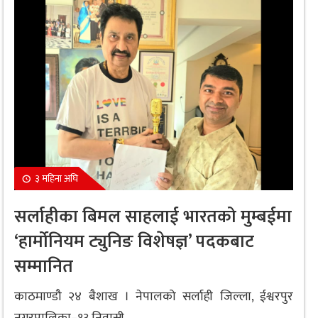
३ महिना अघि
सर्लाहीका बिमल साहलाई भारतको मुम्बईमा
‘हार्मोनियम ट्युनिङ विशेषज्ञ’ पदकबाट
सम्मानित
काठमाण्डौ २४ बैशाख । नेपालको सर्लाही जिल्ला, ईश्वरपुर
नगरपालिका–१३ निवासी...