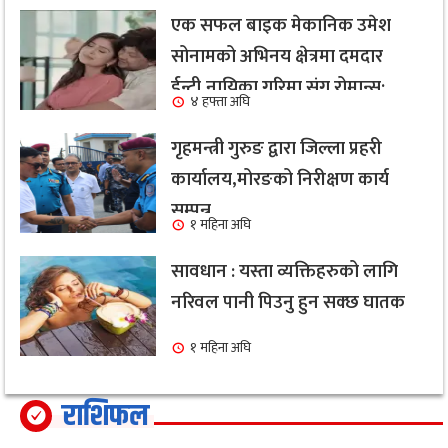
एक सफल बाइक मेकानिक उमेश
सोनामको अभिनय क्षेत्रमा दमदार
ईन्ट्री,नायिका गरिमा संग रोमान्स:
४ हफ्ता अघि
हेर्नुहोस भिडियो ।
गृहमन्त्री गुरुङ द्वारा जिल्ला प्रहरी
कार्यालय,मोरङको निरीक्षण कार्य
सम्पन्न
१ महिना अघि
सावधान : यस्ता व्यक्तिहरुको लागि
नरिवल पानी पिउनु हुन सक्छ घातक
१ महिना अघि
राशिफल