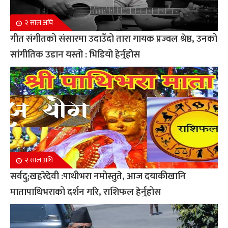
२ साल अघि
गीत संगीतको संसारमा उदाउँदो तारा गायक प्रज्वल श्रेष्ठ, उनको
सांगीतिक उडान यस्तो : भिडियो हेर्नुहोस
२ साल अघि
सर्वदु;खहरेदेवी :पाथीभरा नमोस्तुते, आज दयाकीखानि
मातापाथिभराको दर्शन गरि, राशिफल हेर्नुहोस