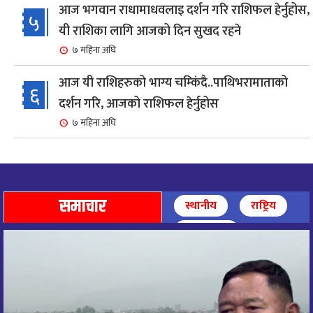
आज भगवान राधामाधवलाइ दर्शन गरि राशिफल हेर्नुहोस,
५
यी राशिका लागि आजको दिन सुखद रहने
७ महिना अघि
आज यी राशिहरुको भाग्य चम्किंदै..पाथिभरामाताको
६
दर्शन गरि, आजको राशिफल हेर्नुहोस
७ महिना अघि
शहरी विकासमन्त्री कुलमान घिसिङको समुपस्थितिमा
७
मेलम्ची खानेपानी आयोजनाको समस्या समाधान
८ महिना अघि
समाचार
स्थानीय
राष्ट्रिय
आज पाथिभारा माताको दर्शन गरि, दिनको सुरुवात गर्दै,
अन्तर्राष्ट्रिय
८
राशिफल हेर्नुहोस, यी रासिहरुको आज भाग्य उदय
९ महिना अघि
आज माताभगवती जगज्जननी पाथिभरादेवीको दर्शन गरि