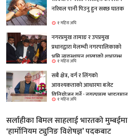
नरिवल पानी पिउनु हुन सक्छ घातक
१ महिना अघि
नगरप्रमुख तामाङ र उपप्रमुख
प्रधानद्वारा मेलम्ची नगरपालिकाको
भूमि व्यवस्थापन शाखाको शुभारम्भ
१ महिना अघि
कार्य सम्पन्न
सबै क्षेत्र, वर्ग र लिंगकाे
आवश्यकताकाे आधारमा बजेट
विनियाेजन गर्ने : नगरप्रमुख आइतमान
१ महिना अघि
तामाङ
सर्लाहीका बिमल साहलाई भारतको मुम्बईमा
‘हार्मोनियम ट्युनिङ विशेषज्ञ’ पदकबाट