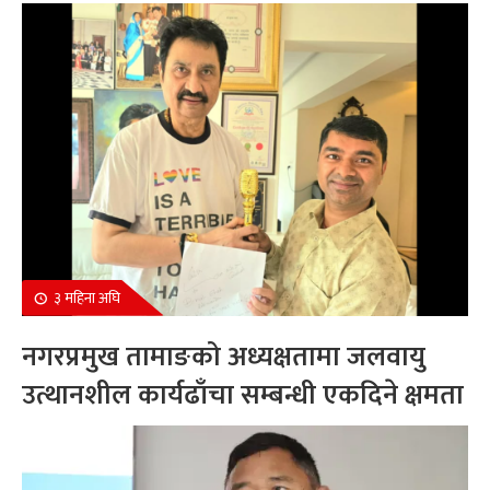
सम्मानित
३ महिना अघि
नगरप्रमुख तामाङको अध्यक्षतामा जलवायु
उत्थानशील कार्यढाँचा सम्बन्धी एकदिने क्षमता
अभिवृद्धि कार्यक्रम सम्पन्न