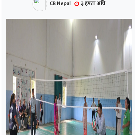
CB Nepal
३ हफ्ता अघि