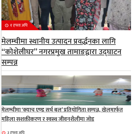
१ हफ्ता अघि
मेलम्चीमा स्थानीय उत्पादन प्रवर्द्धनका लागि
“कोशेलीघर” नगरप्रमुख तामाङद्वारा उद्घाटन
सम्पन्न
मेलम्चीमा ‘क्याच एण्ड सर्भ बल’ प्रतियोगिता सम्पन्न, खेलमार्फत
महिला सशक्तीकरण र स्वस्थ जीवनशैलीमा जोड
३ हफ्ता अघि