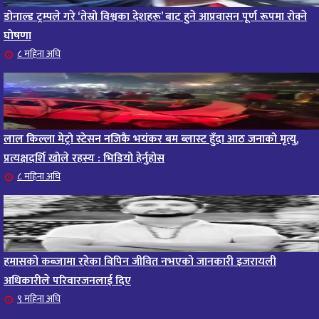
डोनाल्ड ट्रम्पले गरे ‘तेस्रो विश्वका देशहरू’ बाट हुने आप्रवासन पूर्ण रूपमा रोक्ने
घोषणा
८ महिना अघि
लाल किल्ला मेट्रो स्टेसन नजिकै भयंकर बम ब्लास्ट हुँदा आठ जनाको मृत्यु,
प्रत्यक्षदर्शि खोले रहस्य : भिडियो हेर्नुहोस
८ महिना अघि
हमासको कब्जामा रहेका बिपिन जीवित नभएको जानकारी इजरायली
अधिकारीले परिवारजनलाई दिए
९ महिना अघि