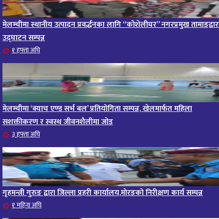
मेलम्चीमा स्थानीय उत्पादन प्रवर्द्धनका लागि “कोशेलीघर” नगरप्रमुख तामाङद्वार
उद्घाटन सम्पन्न
१ हफ्ता अघि
मेलम्चीमा ‘क्याच एण्ड सर्भ बल’ प्रतियोगिता सम्पन्न, खेलमार्फत महिला
सशक्तीकरण र स्वस्थ जीवनशैलीमा जोड
३ हफ्ता अघि
गृहमन्त्री गुरुङ द्वारा जिल्ला प्रहरी कार्यालय,मोरङको निरीक्षण कार्य सम्पन्न
१ महिना अघि