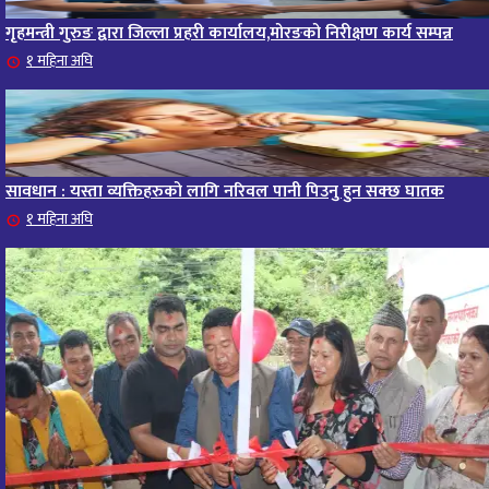
गृहमन्त्री गुरुङ द्वारा जिल्ला प्रहरी कार्यालय,मोरङको निरीक्षण कार्य सम्पन्न
१ महिना अघि
सावधान : यस्ता व्यक्तिहरुको लागि नरिवल पानी पिउनु हुन सक्छ घातक
१ महिना अघि