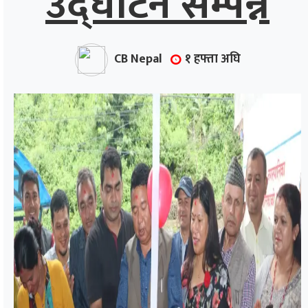
उद्घाटन सम्पन्न
CB Nepal
१ हफ्ता अघि