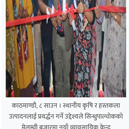
काठमाण्डौ, ८ साउन । स्थानीय कृषि र हस्तकला
उत्पादनलाई प्रवर्द्धन गर्ने उद्देश्यले सिन्धुपाल्चोकको
मेलम्ची बजारमा नयाँ व्यावसायिक केन्द्र