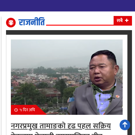
राजनीति
सबै
५ दिन अघि
नगरप्रमुख तामाङको दृढ पहल सक्रिय