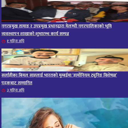
नगरप्रमुख तामाङ र उपप्रमुख प्रधानद्वारा मेलम्ची नगरपालिकाको भूमि
व्यवस्थापन शाखाको शुभारम्भ कार्य सम्पन्न
१ महिना अघि
सर्लाहीका बिमल साहलाई भारतको मुम्बईमा ‘हार्मोनियम ट्युनिङ विशेषज्ञ’
पदकबाट सम्मानित
३ महिना अघि