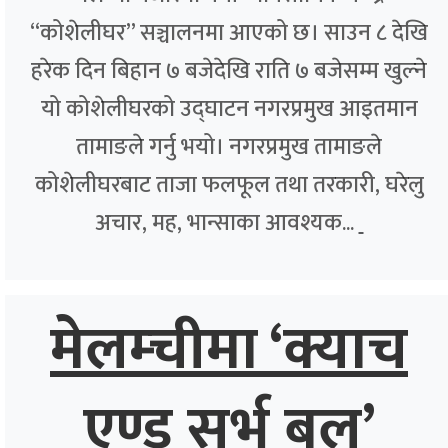
“कोशेलीघर” सञ्चालनमा आएको छ। साउन ८ देखि
हरेक दिन बिहान ७ बजेदेखि राति ७ बजेसम्म खुल्ने
यो कोशेलीघरको उद्घाटन नगरप्रमुख आइतमान
तामाङले गर्नु भयो। नगरप्रमुख तामाङले
कोशेलीघरबाट ताजा फलफूल तथा तरकारी, घरेलु
अचार, मह, भान्साका आवश्यक...
मेलम्चीमा ‘क्याच
एण्ड सर्भ बल’