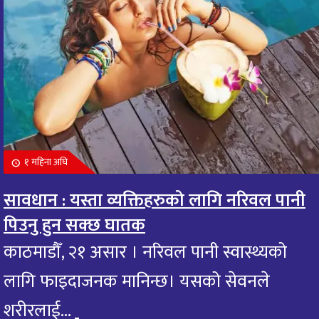
१ महिना अघि
सावधान : यस्ता व्यक्तिहरुको लागि नरिवल पानी
पिउनु हुन सक्छ घातक
काठमाडौँ, २१ असार । नरिवल पानी स्वास्थ्यको
लागि फाइदाजनक मानिन्छ। यसको सेवनले
शरीरलाई...