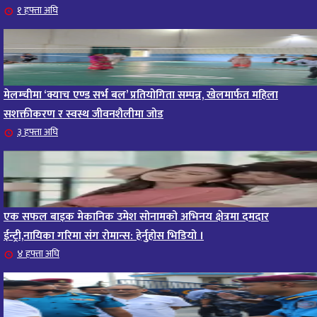
आजको राशिफल – २०८२ साल भाद्र १० गते, मंगलबार
१ हफ्ता अघि
१६
११ महिना अघि
आजको राशिफल – २०८२ साल भाद्र १० गते, मंगलबार
१७
११ महिना अघि
मेलम्चीमा ‘क्याच एण्ड सर्भ बल’ प्रतियोगिता सम्पन्न, खेलमार्फत महिला
आजको राशिफल : आइतवार, ८ भदौ २०८२ (२४ अगस्ट
सशक्तीकरण र स्वस्थ जीवनशैलीमा जोड
१८
३ हफ्ता अघि
२०२५)
११ महिना अघि
आजको राशिफल २०८२ भदाै ४ गते, बुधवार
१९
११ महिना अघि
एक सफल बाइक मेकानिक उमेश सोनामको अभिनय क्षेत्रमा दमदार
ईन्ट्री,नायिका गरिमा संग रोमान्स: हेर्नुहोस भिडियो ।
आजको राशिफल: अवसर र चुनौतीसँग दिन बित्नेछ, धैर्यले
२०
४ हफ्ता अघि
सफलता मिल्नेछ
११ महिना अघि