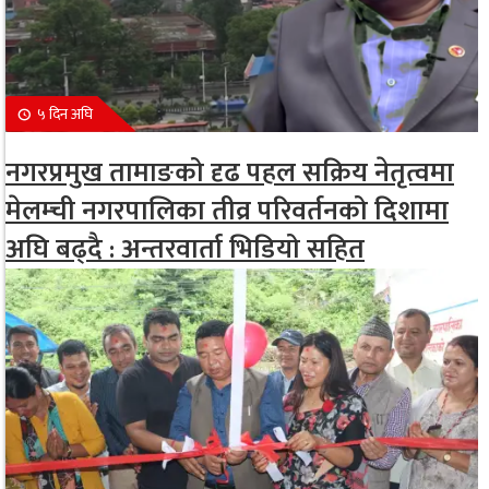
५ दिन अघि
नगरप्रमुख तामाङको दृढ पहल सक्रिय नेतृत्वमा
मेलम्ची नगरपालिका तीव्र परिवर्तनको दिशामा
अघि बढ्दै : अन्तरवार्ता भिडियो सहित