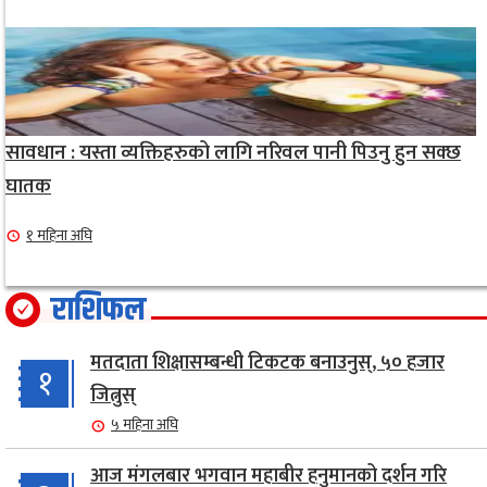
सावधान : यस्ता व्यक्तिहरुको लागि नरिवल पानी पिउनु हुन सक्छ
घातक
१ महिना अघि
राशिफल
मतदाता शिक्षासम्बन्धी टिकटक बनाउनुस्, ५० हजार
१
जित्नुस्
५ महिना अघि
आज मंगलबार भगवान महाबीर हनुमानको दर्शन गरि