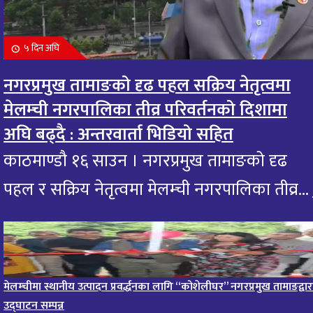
आज मंगलबार भगवान गजानन गणेशको दर्शन गरि
११
आजको राशिफल हेर्नुहोस: यी राशिलाई एकदम शुभ
५ दिन अघि
१0 महिना अघि
नगरप्रमुख तामाङको दृढ पहल सक्रिय नेतृत्वमा
आजको राशिफल : २० भाद्र २०८२, शुक्रबार
१२
मेलम्ची नगरपालिका तीव्र परिवर्तनको दिशामा
११ महिना अघि
अघि बढ्दै : अन्तरवार्ता भिडियो सहित
आजको राशिफल – १९ भाद्र २०८२, बिहीवार
१३
काठमाण्डौ १६ साउन । नगरप्रमुख तामाङको दृढ
११ महिना अघि
पहल र सक्रिय नेतृत्वमा मेलम्ची नगरपालिका तीव्र...
आज २०८२ साल भदौ १६ गते सोमबारको राशिफल
१४
११ महिना अघि
आजको राशिफल : २०८२ भदौ १२ गते बिहीवार, २८ अगस्
१५
२०२५
मेलम्चीमा स्थानीय उत्पादन प्रवर्द्धनका लागि “कोशेलीघर” नगरप्रमुख तामाङद्वार
११ महिना अघि
उद्घाटन सम्पन्न