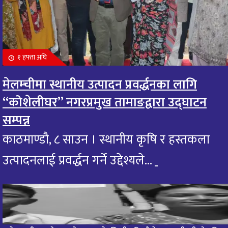
१ हफ्ता अघि
मेलम्चीमा स्थानीय उत्पादन प्रवर्द्धनका लागि
“कोशेलीघर” नगरप्रमुख तामाङद्वारा उद्घाटन
सम्पन्न
काठमाण्डौ, ८ साउन । स्थानीय कृषि र हस्तकला
उत्पादनलाई प्रवर्द्धन गर्ने उद्देश्यले...