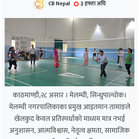
CB Nepal
३ हफ्ता अघि
काठमाण्डौ,२८ असार । मेलम्ची, सिन्धुपाल्चोक।
मेलम्ची नगरपालिकाका प्रमुख आइतमान तामाङले
खेलकुद केवल प्रतिस्पर्धाको माध्यम मात्र नभई
अनुशासन, आत्मविश्वास, नेतृत्व क्षमता, सामाजिक