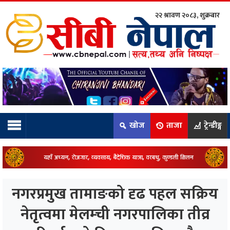
२२ श्रावण २०८३, शुक्रबार
ाम्रो टिम:
राष्ट्रिय
कुद
खोज
ताजा
ट्रेन्डीङ्ग
धि
ियो
नगरप्रमुख तामाङको दृढ पहल सक्रिय
ञ्जन
नेतृत्वमा मेलम्ची नगरपालिका तीव्र
नीति