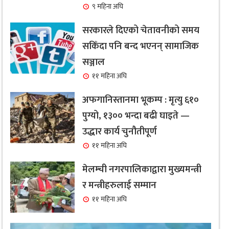
९ महिना अघि
सरकारले दिएको चेतावनीको समय
सकिँदा पनि बन्द भएनन् सामाजिक
सञ्जाल
११ महिना अघि
अफगानिस्तानमा भूकम्प : मृत्यु ६१०
पुग्यो, १३०० भन्दा बढी घाइते —
उद्धार कार्य चुनौतीपूर्ण
११ महिना अघि
मेलम्ची नगरपालिकाद्वारा मुख्यमन्त्री
र मन्त्रीहरुलाई सम्मान
११ महिना अघि