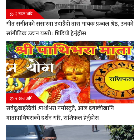
२ साल अघि
गीत संगीतको संसारमा उदाउँदो तारा गायक प्रज्वल श्रेष्ठ, उनको
सांगीतिक उडान यस्तो : भिडियो हेर्नुहोस
२ साल अघि
सर्वदु;खहरेदेवी :पाथीभरा नमोस्तुते, आज दयाकीखानि
मातापाथिभराको दर्शन गरि, राशिफल हेर्नुहोस