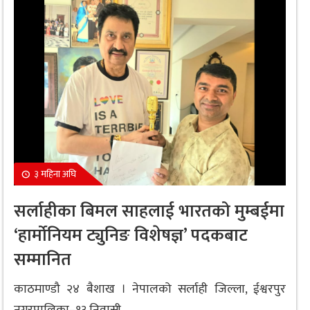
३ महिना अघि
सर्लाहीका बिमल साहलाई भारतको मुम्बईमा
‘हार्मोनियम ट्युनिङ विशेषज्ञ’ पदकबाट
सम्मानित
काठमाण्डौ २४ बैशाख । नेपालको सर्लाही जिल्ला, ईश्वरपुर
नगरपालिका–१३ निवासी...