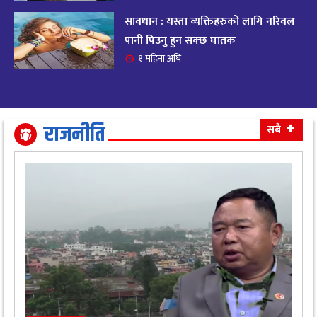
सावधान : यस्ता व्यक्तिहरुको लागि नरिवल
आजको राशिफल २०८२ भदाै ४ गते, बुधवार
१९
पानी पिउनु हुन सक्छ घातक
११ महिना अघि
१ महिना अघि
आजको राशिफल: अवसर र चुनौतीसँग दिन बित्नेछ,
२०
धैर्यले सफलता मिल्नेछ
११ महिना अघि
राजनीति
सबै