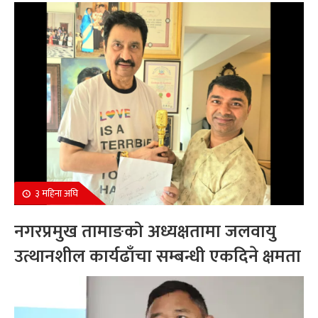
सम्मानित
३ महिना अघि
नगरप्रमुख तामाङको अध्यक्षतामा जलवायु
उत्थानशील कार्यढाँचा सम्बन्धी एकदिने क्षमता
अभिवृद्धि कार्यक्रम सम्पन्न