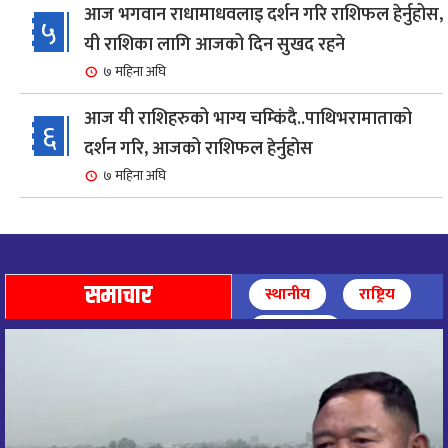
आज भगवान राधामाधवलाइ दर्शन गरि राशिफल हेर्नुहोस,
५
यी राशिका लागि आजको दिन सुखद रहने
७ महिना अघि
आज यी राशिहरुको भाग्य चम्किंदै..पाथिभरामाताको
६
दर्शन गरि, आजको राशिफल हेर्नुहोस
७ महिना अघि
शहरी विकासमन्त्री कुलमान घिसिङको समुपस्थितिमा
७
मेलम्ची खानेपानी आयोजनाको समस्या समाधान
८ महिना अघि
समाचार
स्थानीय
राष्ट्रिय
आज पाथिभारा माताको दर्शन गरि, दिनको सुरुवात गर्दै,
अन्तर्राष्ट्रिय
८
राशिफल हेर्नुहोस, यी रासिहरुको आज भाग्य उदय
९ महिना अघि
आज माताभगवती जगज्जननी पाथिभरादेवीको दर्शन गरि