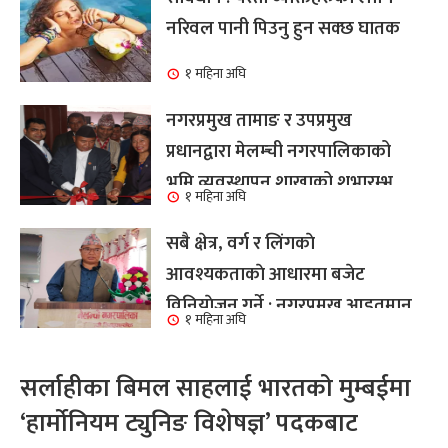
नरिवल पानी पिउनु हुन सक्छ घातक
१ महिना अघि
नगरप्रमुख तामाङ र उपप्रमुख
प्रधानद्वारा मेलम्ची नगरपालिकाको
भूमि व्यवस्थापन शाखाको शुभारम्भ
१ महिना अघि
कार्य सम्पन्न
सबै क्षेत्र, वर्ग र लिंगकाे
आवश्यकताकाे आधारमा बजेट
विनियाेजन गर्ने : नगरप्रमुख आइतमान
१ महिना अघि
तामाङ
सर्लाहीका बिमल साहलाई भारतको मुम्बईमा
‘हार्मोनियम ट्युनिङ विशेषज्ञ’ पदकबाट