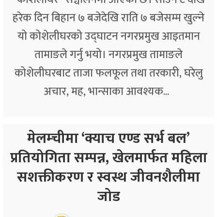
हरेक दिन बिहान ७ बजेदेखि राति ७ बजेसम्म खुल्ने
यो कोशेलीघरको उद्घाटन नगरप्रमुख आइतमान
तामाङले गर्नु भयो। नगरप्रमुख तामाङले
कोशेलीघरबाट ताजा फलफूल तथा तरकारी, घरेलु
अचार, मह, भान्साका आवश्यक...
मेलम्चीमा ‘क्याच एण्ड सर्भ बल’
प्रतियोगिता सम्पन्न, खेलमार्फत महिला
सशक्तीकरण र स्वस्थ जीवनशैलीमा
जोड