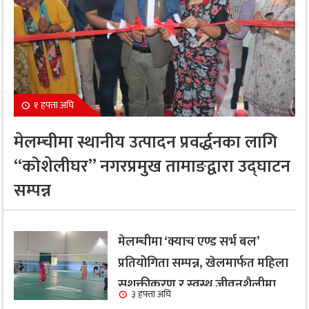
१ हफ्ता अघि
मेलम्चीमा स्थानीय उत्पादन प्रवर्द्धनका लागि
“कोशेलीघर” नगरप्रमुख तामाङद्वारा उद्घाटन
सम्पन्न
मेलम्चीमा ‘क्याच एण्ड सर्भ बल’
प्रतियोगिता सम्पन्न, खेलमार्फत महिला
सशक्तीकरण र स्वस्थ जीवनशैलीमा
३ हफ्ता अघि
जोड