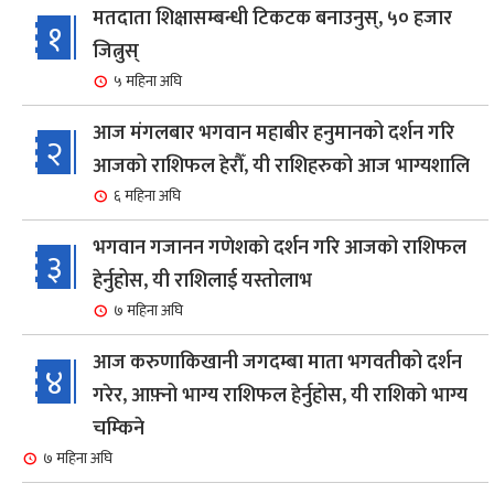
मतदाता शिक्षासम्बन्धी टिकटक बनाउनुस्, ५० हजार
१
जित्नुस्
५ महिना अघि
आज मंगलबार भगवान महाबीर हनुमानको दर्शन गरि
२
आजको राशिफल हेरौँ, यी राशिहरुको आज भाग्यशालि
६ महिना अघि
भगवान गजानन गणेशको दर्शन गरि आजको राशिफल
३
हेर्नुहोस, यी राशिलाई यस्तोलाभ
७ महिना अघि
आज करुणाकिखानी जगदम्बा माता भगवतीको दर्शन
४
गरेर, आफ़्नो भाग्य राशिफल हेर्नुहोस, यी राशिको भाग्य
चम्किने
७ महिना अघि