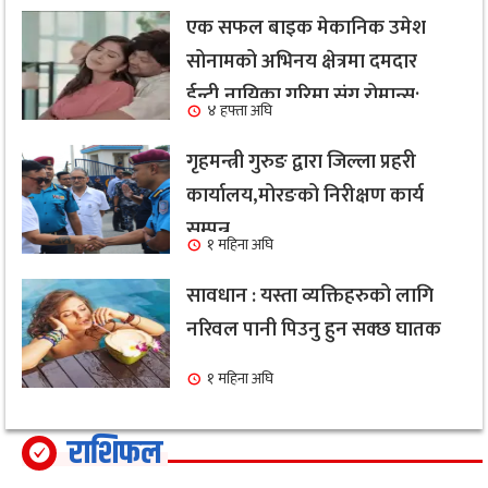
एक सफल बाइक मेकानिक उमेश
सोनामको अभिनय क्षेत्रमा दमदार
ईन्ट्री,नायिका गरिमा संग रोमान्स:
४ हफ्ता अघि
हेर्नुहोस भिडियो ।
गृहमन्त्री गुरुङ द्वारा जिल्ला प्रहरी
कार्यालय,मोरङको निरीक्षण कार्य
सम्पन्न
१ महिना अघि
सावधान : यस्ता व्यक्तिहरुको लागि
नरिवल पानी पिउनु हुन सक्छ घातक
१ महिना अघि
राशिफल