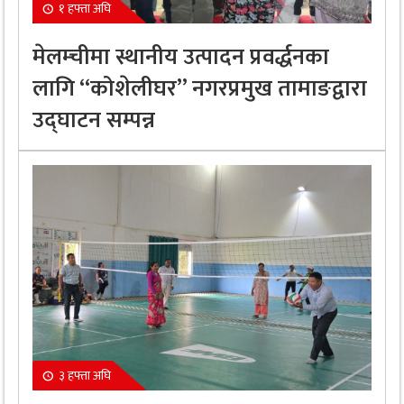
१ हफ्ता अघि
मेलम्चीमा स्थानीय उत्पादन प्रवर्द्धनका
लागि “कोशेलीघर” नगरप्रमुख तामाङद्वारा
उद्घाटन सम्पन्न
३ हफ्ता अघि