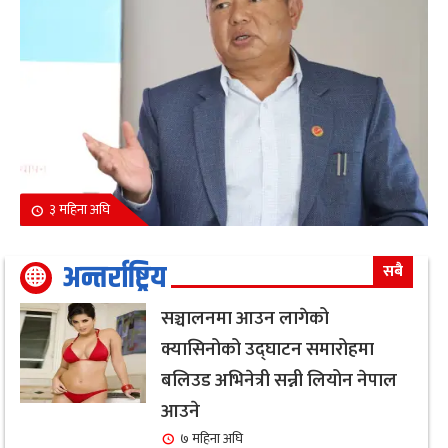
३ महिना अघि
अन्तर्राष्ट्रिय
सबै
सञ्चालनमा आउन लागेको
क्यासिनोको उद्घाटन समारोहमा
बलिउड अभिनेत्री सन्नी लियोन नेपाल
आउने
७ महिना अघि