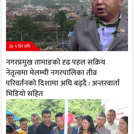
५ दिन अघि
नगरप्रमुख तामाङको दृढ पहल सक्रिय
नेतृत्वमा मेलम्ची नगरपालिका तीव्र
परिवर्तनको दिशामा अघि बढ्दै : अन्तरवार्ता
भिडियो सहित