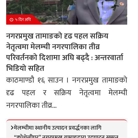
५ दिन अघि
नगरप्रमुख तामाङको दृढ पहल सक्रिय
नेतृत्वमा मेलम्ची नगरपालिका तीव्र
परिवर्तनको दिशामा अघि बढ्दै : अन्तरवार्ता
भिडियो सहित
काठमाण्डौ १६ साउन । नगरप्रमुख तामाङको
दृढ पहल र सक्रिय नेतृत्वमा मेलम्ची
नगरपालिका तीव्र...
मेलम्चीमा स्थानीय उत्पादन प्रवर्द्धनका लागि
“कोशेलीघर” नगरप्रमुख तामाङद्वारा उद्घाटन सम्पन्न