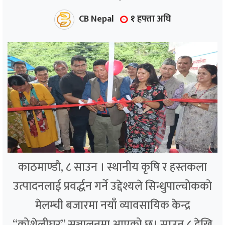
CB Nepal
१ हफ्ता अघि
काठमाण्डौ, ८ साउन । स्थानीय कृषि र हस्तकला
उत्पादनलाई प्रवर्द्धन गर्ने उद्देश्यले सिन्धुपाल्चोकको
मेलम्ची बजारमा नयाँ व्यावसायिक केन्द्र
“कोशेलीघर” सञ्चालनमा आएको छ। साउन ८ देखि