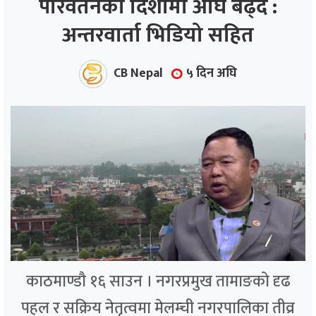
परिवर्तनको दिशामा अघि बढ्दै :
अन्तरवार्ता भिडियो सहित
ाज
्थ्य
CB Nepal
५ दिन अघि
काठमाण्डौ १६ साउन । नगरप्रमुख तामाङको दृढ
पहल र सक्रिय नेतृत्वमा मेलम्ची नगरपालिका तीव्र