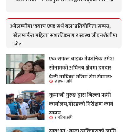
मेलम्चीमा ‘क्याच एण्ड सर्भ बल’ प्रतियोगिता सम्पन्न,
खेलमार्फत महिला सशक्तीकरण र स्वस्थ जीवनशैलीमा
जोड
एक सफल बाइक मेकानिक उमेश
सोनामको अभिनय क्षेत्रमा दमदार
ईन्ट्री,नायिका गरिमा संग रोमान्स:
४ हफ्ता अघि
हेर्नुहोस भिडियो ।
गृहमन्त्री गुरुङ द्वारा जिल्ला प्रहरी
कार्यालय,मोरङको निरीक्षण कार्य
सम्पन्न
१ महिना अघि
सावधान : यस्ता व्यक्तिहरुको लागि