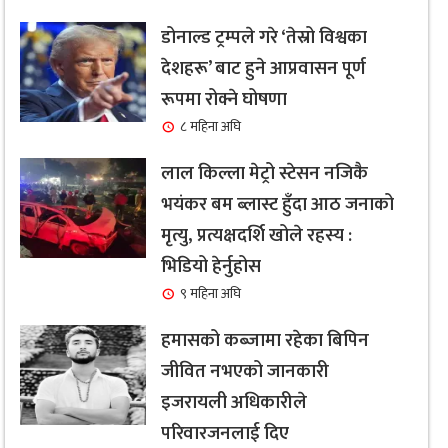
डोनाल्ड ट्रम्पले गरे ‘तेस्रो विश्वका
देशहरू’ बाट हुने आप्रवासन पूर्ण
रूपमा रोक्ने घोषणा
८ महिना अघि
लाल किल्ला मेट्रो स्टेसन नजिकै
भयंकर बम ब्लास्ट हुँदा आठ जनाको
मृत्यु, प्रत्यक्षदर्शि खोले रहस्य :
भिडियो हेर्नुहोस
९ महिना अघि
हमासको कब्जामा रहेका बिपिन
जीवित नभएको जानकारी
इजरायली अधिकारीले
परिवारजनलाई दिए