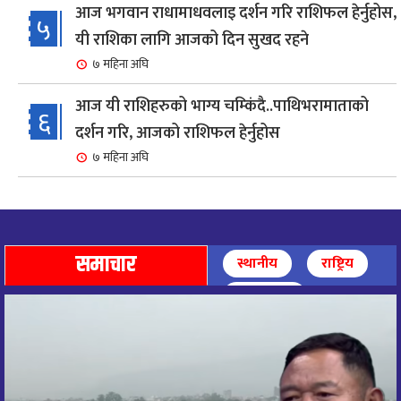
आज भगवान राधामाधवलाइ दर्शन गरि राशिफल हेर्नुहोस,
५
यी राशिका लागि आजको दिन सुखद रहने
७ महिना अघि
आज यी राशिहरुको भाग्य चम्किंदै..पाथिभरामाताको
६
दर्शन गरि, आजको राशिफल हेर्नुहोस
७ महिना अघि
शहरी विकासमन्त्री कुलमान घिसिङको समुपस्थितिमा
७
मेलम्ची खानेपानी आयोजनाको समस्या समाधान
८ महिना अघि
समाचार
स्थानीय
राष्ट्रिय
आज पाथिभारा माताको दर्शन गरि, दिनको सुरुवात गर्दै,
अन्तर्राष्ट्रिय
८
राशिफल हेर्नुहोस, यी रासिहरुको आज भाग्य उदय
९ महिना अघि
आज माताभगवती जगज्जननी पाथिभरादेवीको दर्शन गरि