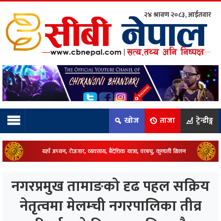
२४ श्रावण २०८३, आईतवार
ाम्रो टिम:
राष्ट्रिय
कुद
खोज
ताजा
ट्रेन्डीङ्ग
धि
ियो
नगरप्रमुख तामाङको दृढ पहल सक्रिय
ञ्जन
नेतृत्वमा मेलम्ची नगरपालिका तीव्र
नीति