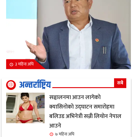
३ महिना अघि
अन्तर्राष्ट्रिय
सबै
सञ्चालनमा आउन लागेको
क्यासिनोको उद्घाटन समारोहमा
बलिउड अभिनेत्री सन्नी लियोन नेपाल
आउने
७ महिना अघि