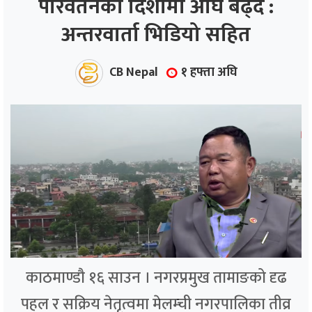
परिवर्तनको दिशामा अघि बढ्दै :
अन्तरवार्ता भिडियो सहित
ाज
्थ्य
CB Nepal
१ हफ्ता अघि
काठमाण्डौ १६ साउन । नगरप्रमुख तामाङको दृढ
पहल र सक्रिय नेतृत्वमा मेलम्ची नगरपालिका तीव्र