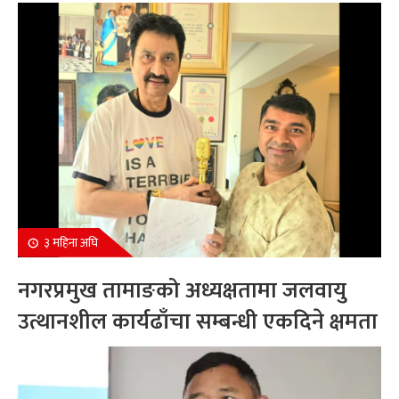
सम्मानित
३ महिना अघि
नगरप्रमुख तामाङको अध्यक्षतामा जलवायु
उत्थानशील कार्यढाँचा सम्बन्धी एकदिने क्षमता
अभिवृद्धि कार्यक्रम सम्पन्न