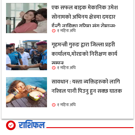
एक सफल बाइक मेकानिक उमेश
सोनामको अभिनय क्षेत्रमा दमदार
ईन्ट्री,नायिका गरिमा संग रोमान्स:
१ महिना अघि
हेर्नुहोस भिडियो ।
गृहमन्त्री गुरुङ द्वारा जिल्ला प्रहरी
कार्यालय,मोरङको निरीक्षण कार्य
सम्पन्न
१ महिना अघि
सावधान : यस्ता व्यक्तिहरुको लागि
नरिवल पानी पिउनु हुन सक्छ घातक
१ महिना अघि
राशिफल