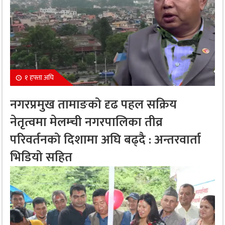
१ हफ्ता अघि
नगरप्रमुख तामाङको दृढ पहल सक्रिय
नेतृत्वमा मेलम्ची नगरपालिका तीव्र
परिवर्तनको दिशामा अघि बढ्दै : अन्तरवार्ता
भिडियो सहित