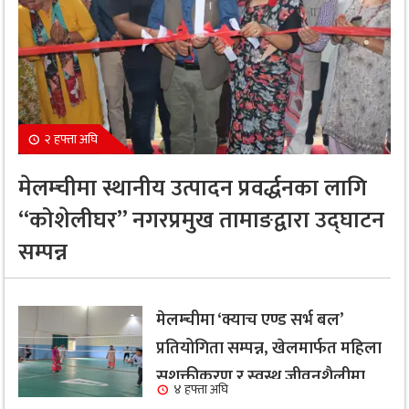
२ हफ्ता अघि
मेलम्चीमा स्थानीय उत्पादन प्रवर्द्धनका लागि
“कोशेलीघर” नगरप्रमुख तामाङद्वारा उद्घाटन
सम्पन्न
मेलम्चीमा ‘क्याच एण्ड सर्भ बल’
प्रतियोगिता सम्पन्न, खेलमार्फत महिला
सशक्तीकरण र स्वस्थ जीवनशैलीमा
४ हफ्ता अघि
जोड