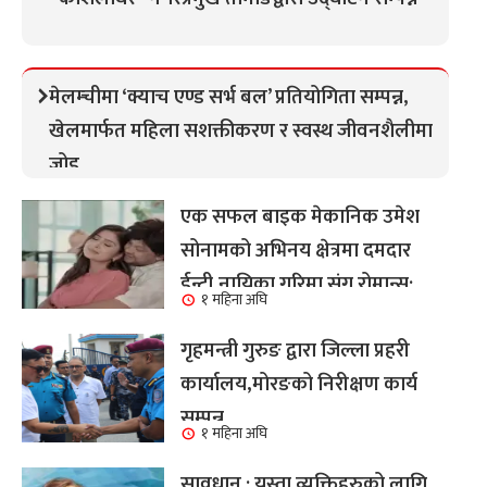
मेलम्चीमा ‘क्याच एण्ड सर्भ बल’ प्रतियोगिता सम्पन्न,
खेलमार्फत महिला सशक्तीकरण र स्वस्थ जीवनशैलीमा
जोड
एक सफल बाइक मेकानिक उमेश
सोनामको अभिनय क्षेत्रमा दमदार
ईन्ट्री,नायिका गरिमा संग रोमान्स:
१ महिना अघि
हेर्नुहोस भिडियो ।
गृहमन्त्री गुरुङ द्वारा जिल्ला प्रहरी
कार्यालय,मोरङको निरीक्षण कार्य
सम्पन्न
१ महिना अघि
सावधान : यस्ता व्यक्तिहरुको लागि