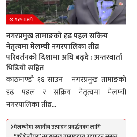
१ हफ्ता अघि
नगरप्रमुख तामाङको दृढ पहल सक्रिय
नेतृत्वमा मेलम्ची नगरपालिका तीव्र
परिवर्तनको दिशामा अघि बढ्दै : अन्तरवार्ता
भिडियो सहित
काठमाण्डौ १६ साउन । नगरप्रमुख तामाङको
दृढ पहल र सक्रिय नेतृत्वमा मेलम्ची
नगरपालिका तीव्र...
मेलम्चीमा स्थानीय उत्पादन प्रवर्द्धनका लागि
“कोशेलीघर” नगरप्रमुख तामाङद्वारा उद्घाटन सम्पन्न