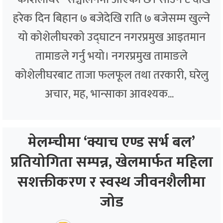
हरेक दिन बिहान ७ बजेदेखि राति ७ बजेसम्म खुल्ने
यो कोशेलीघरको उद्घाटन नगरप्रमुख आइतमान
तामाङले गर्नु भयो। नगरप्रमुख तामाङले
कोशेलीघरबाट ताजा फलफूल तथा तरकारी, घरेलु
अचार, मह, भान्साका आवश्यक...
मेलम्चीमा ‘क्याच एण्ड सर्भ बल’
प्रतियोगिता सम्पन्न, खेलमार्फत महिला
सशक्तीकरण र स्वस्थ जीवनशैलीमा
जोड