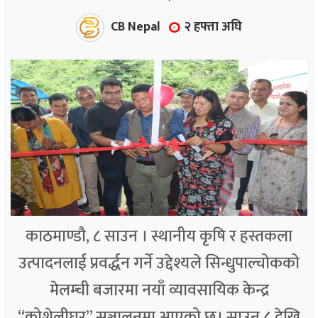
CB Nepal
२ हफ्ता अघि
काठमाण्डौ, ८ साउन । स्थानीय कृषि र हस्तकला
उत्पादनलाई प्रवर्द्धन गर्ने उद्देश्यले सिन्धुपाल्चोकको
मेलम्ची बजारमा नयाँ व्यावसायिक केन्द्र
“कोशेलीघर” सञ्चालनमा आएको छ। साउन ८ देखि