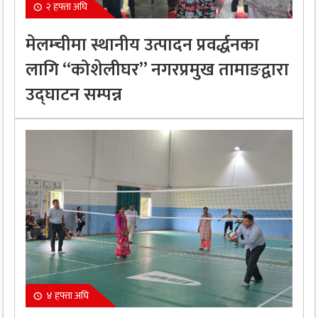
२ हफ्ता अघि
मेलम्चीमा स्थानीय उत्पादन प्रवर्द्धनका
लागि “कोशेलीघर” नगरप्रमुख तामाङद्वारा
उद्घाटन सम्पन्न
४ हफ्ता अघि