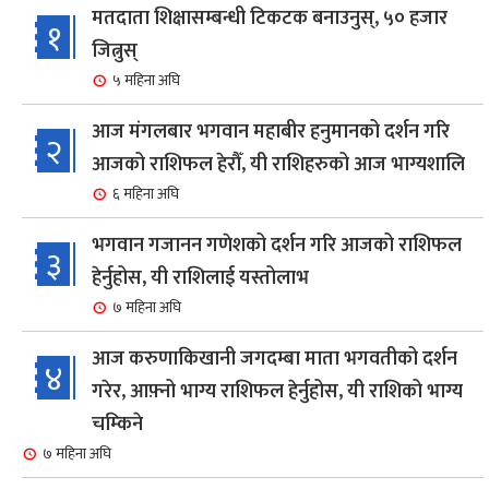
मतदाता शिक्षासम्बन्धी टिकटक बनाउनुस्, ५० हजार
१
जित्नुस्
५ महिना अघि
आज मंगलबार भगवान महाबीर हनुमानको दर्शन गरि
२
आजको राशिफल हेरौँ, यी राशिहरुको आज भाग्यशालि
६ महिना अघि
भगवान गजानन गणेशको दर्शन गरि आजको राशिफल
३
हेर्नुहोस, यी राशिलाई यस्तोलाभ
७ महिना अघि
आज करुणाकिखानी जगदम्बा माता भगवतीको दर्शन
४
गरेर, आफ़्नो भाग्य राशिफल हेर्नुहोस, यी राशिको भाग्य
चम्किने
७ महिना अघि