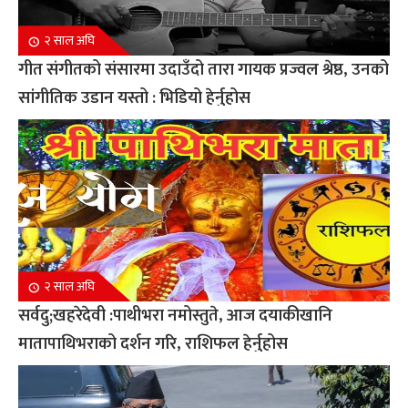
२ साल अघि
गीत संगीतको संसारमा उदाउँदो तारा गायक प्रज्वल श्रेष्ठ, उनको
सांगीतिक उडान यस्तो : भिडियो हेर्नुहोस
२ साल अघि
सर्वदु;खहरेदेवी :पाथीभरा नमोस्तुते, आज दयाकीखानि
मातापाथिभराको दर्शन गरि, राशिफल हेर्नुहोस