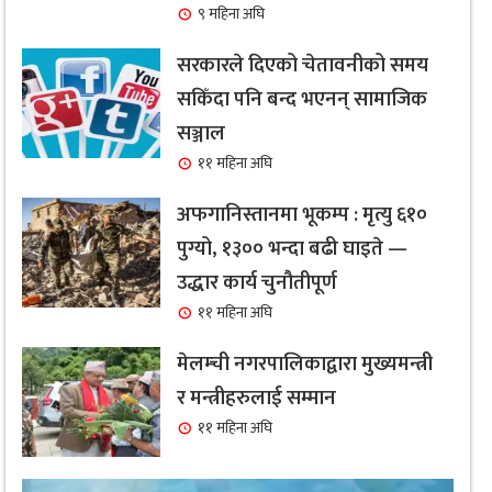
९ महिना अघि
सरकारले दिएको चेतावनीको समय
सकिँदा पनि बन्द भएनन् सामाजिक
सञ्जाल
११ महिना अघि
अफगानिस्तानमा भूकम्प : मृत्यु ६१०
पुग्यो, १३०० भन्दा बढी घाइते —
उद्धार कार्य चुनौतीपूर्ण
११ महिना अघि
मेलम्ची नगरपालिकाद्वारा मुख्यमन्त्री
र मन्त्रीहरुलाई सम्मान
११ महिना अघि