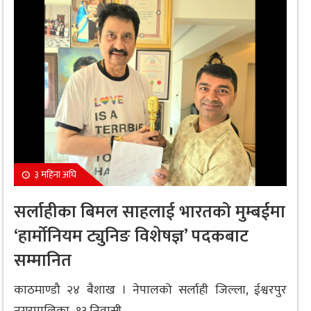
३ महिना अघि
सर्लाहीका बिमल साहलाई भारतको मुम्बईमा
‘हार्मोनियम ट्युनिङ विशेषज्ञ’ पदकबाट
सम्मानित
काठमाण्डौ २४ बैशाख । नेपालको सर्लाही जिल्ला, ईश्वरपुर
नगरपालिका–१३ निवासी...