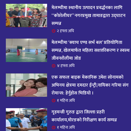
आज २०८२ साल भदौ १६ गते सोमबारको राशिफल
१४
मेलम्चीमा स्थानीय उत्पादन प्रवर्द्धनका लागि
११ महिना अघि
“कोशेलीघर” नगरप्रमुख तामाङद्वारा उद्घाटन
सम्पन्न
आजको राशिफल : २०८२ भदौ १२ गते बिहीवार, २८
२ हफ्ता अघि
१५
अगस्ट २०२५
मेलम्चीमा ‘क्याच एण्ड सर्भ बल’ प्रतियोगिता
११ महिना अघि
सम्पन्न, खेलमार्फत महिला सशक्तीकरण र स्वस्थ
जीवनशैलीमा जोड
आजको राशिफल – २०८२ साल भाद्र १० गते, मंगलबार
१६
४ हफ्ता अघि
११ महिना अघि
एक सफल बाइक मेकानिक उमेश सोनामको
आजको राशिफल – २०८२ साल भाद्र १० गते, मंगलबार
अभिनय क्षेत्रमा दमदार ईन्ट्री,नायिका गरिमा संग
१७
रोमान्स: हेर्नुहोस भिडियो ।
११ महिना अघि
१ महिना अघि
आजको राशिफल : आइतवार, ८ भदौ २०८२ (२४ अगस्ट
गृहमन्त्री गुरुङ द्वारा जिल्ला प्रहरी
१८
२०२५)
कार्यालय,मोरङको निरीक्षण कार्य सम्पन्न
११ महिना अघि
१ महिना अघि