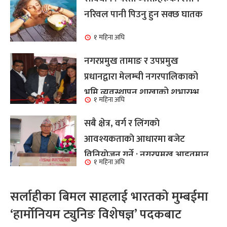
नरिवल पानी पिउनु हुन सक्छ घातक
१ महिना अघि
नगरप्रमुख तामाङ र उपप्रमुख
प्रधानद्वारा मेलम्ची नगरपालिकाको
भूमि व्यवस्थापन शाखाको शुभारम्भ
१ महिना अघि
कार्य सम्पन्न
सबै क्षेत्र, वर्ग र लिंगकाे
आवश्यकताकाे आधारमा बजेट
विनियाेजन गर्ने : नगरप्रमुख आइतमान
१ महिना अघि
तामाङ
सर्लाहीका बिमल साहलाई भारतको मुम्बईमा
‘हार्मोनियम ट्युनिङ विशेषज्ञ’ पदकबाट