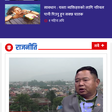
सावधान : यस्ता व्यक्तिहरुको लागि नरिवल
आजको राशिफल २०८२ भदाै ४ गते, बुधवार
१९
पानी पिउनु हुन सक्छ घातक
११ महिना अघि
१ महिना अघि
आजको राशिफल: अवसर र चुनौतीसँग दिन बित्नेछ,
२०
धैर्यले सफलता मिल्नेछ
११ महिना अघि
राजनीति
सबै