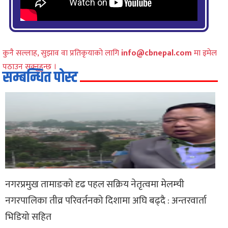
कुनै सल्लाह, सुझाव वा प्रतिकृयाको लागि
info@cbnepal.com
मा इमेल
पठाउन सक्नुहुन्छ ।
सम्बन्धित पोस्ट
नगरप्रमुख तामाङको दृढ पहल सक्रिय नेतृत्वमा मेलम्ची
नगरपालिका तीव्र परिवर्तनको दिशामा अघि बढ्दै : अन्तरवार्ता
भिडियो सहित