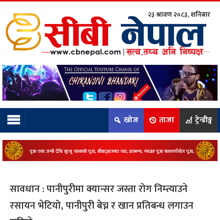
२३ श्रावण २०८३, शनिबार
ाम्रो टिम:
राष्ट्रिय
कुद
खोज
ताजा
ट्रेन्डीङ्ग
धि
ियो
सावधान : पानीपुरीमा क्यान्सर जस्ता रोग निम्त्याउने
ञ्जन
रसायन भेटियो, पानीपुरी बेच्न र खान प्रतिबन्ध लगाउन
नीति