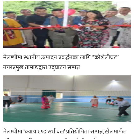
मेलम्चीमा स्थानीय उत्पादन प्रवर्द्धनका लागि “कोशेलीघर”
नगरप्रमुख तामाङद्वारा उद्घाटन सम्पन्न
मेलम्चीमा ‘क्याच एण्ड सर्भ बल’ प्रतियोगिता सम्पन्न, खेलमार्फत