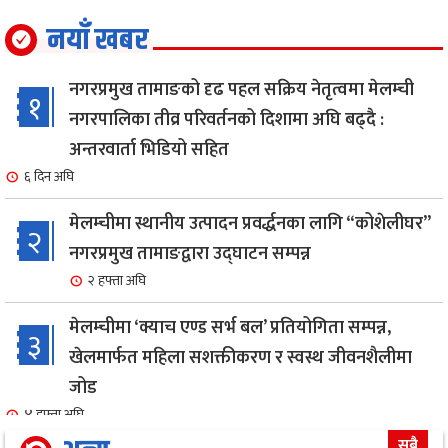
नयाँ खबर
नगरप्रमुख तामाङको दृढ पहल सक्रिय नेतृत्वमा मेलम्ची
१
नगरपालिका तीव्र परिवर्तनको दिशामा अघि बढ्दै :
अन्तरवार्ता भिडियो सहित
६ दिन अघि
मेलम्चीमा स्थानीय उत्पादन प्रवर्द्धनका लागि “कोशेलीघर”
२
नगरप्रमुख तामाङद्वारा उद्घाटन सम्पन्न
२ हफ्ता अघि
मेलम्चीमा ‘क्याच एण्ड सर्भ बल’ प्रतियोगिता सम्पन्न,
३
खेलमार्फत महिला सशक्तीकरण र स्वस्थ जीवनशैलीमा
जोड
४ हफ्ता अघि
सबै