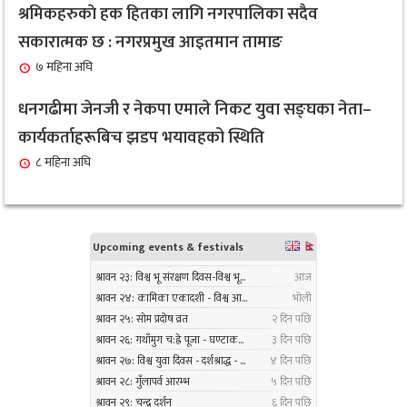
सबै क्षेत्र, वर्ग र लिंगकाे आवश्यकताकाे आधारमा बजेट
श्रमिकहरुकाे हक हितका लागि नगरपालिका सदैव
८
विनियाेजन गर्ने : नगरप्रमुख आइतमान तामाङ
सकारात्मक छ : नगरप्रमुख आइतमान तामाङ
१ महिना अघि
७ महिना अघि
सर्लाहीका बिमल साहलाई भारतको मुम्बईमा ‘हार्मोनियम
धनगढीमा जेनजी र नेकपा एमाले निकट युवा सङ्घका नेता–
९
ट्युनिङ विशेषज्ञ’ पदकबाट सम्मानित
कार्यकर्ताहरूबिच झडप भयावहको स्थिति
३ महिना अघि
८ महिना अघि
नगरप्रमुख तामाङको अध्यक्षतामा जलवायु उत्थानशील
१०
कार्यढाँचा सम्बन्धी एकदिने क्षमता अभिवृद्धि कार्यक्रम
सम्पन्न
३ महिना अघि