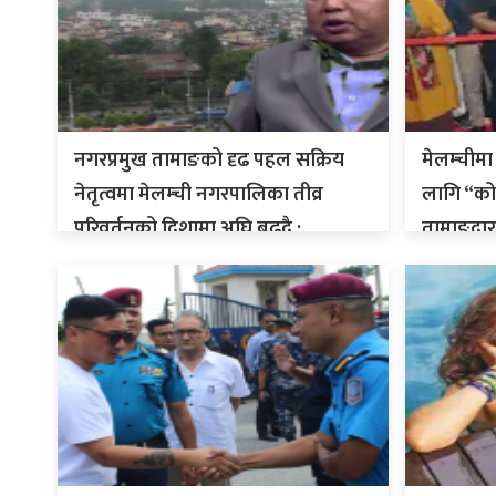
ाज
्थ्य
नगरप्रमुख तामाङको दृढ पहल सक्रिय
मेलम्चीमा 
नेतृत्वमा मेलम्ची नगरपालिका तीव्र
लागि “को
परिवर्तनको दिशामा अघि बढ्दै :
तामाङद्वार
अन्तरवार्ता भिडियो सहित