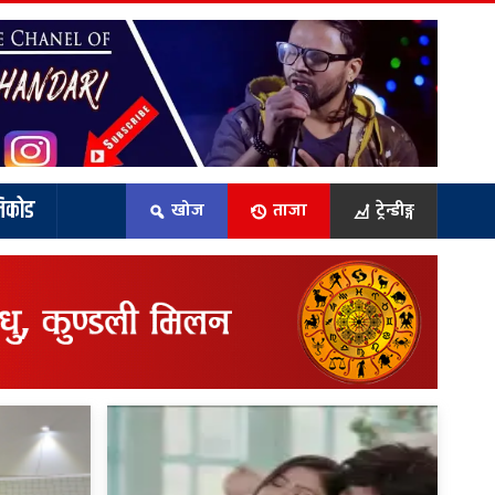
िकोड
खोज
ताजा
ट्रेन्डीङ्ग