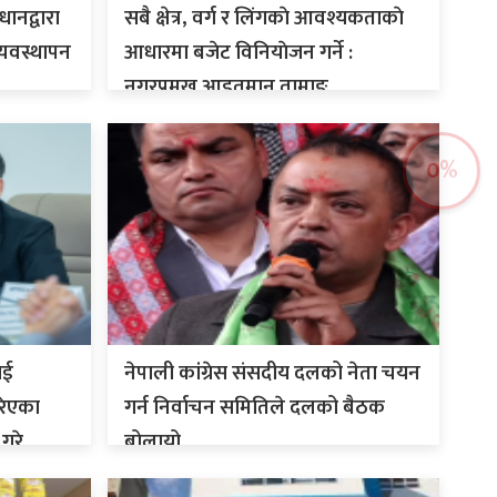
धानद्वारा
सबै क्षेत्र, वर्ग र लिंगकाे आवश्यकताकाे
्यवस्थापन
आधारमा बजेट विनियाेजन गर्ने :
नगरप्रमुख आइतमान तामाङ
0
%
ाई
नेपाली कांग्रेस संसदीय दलको नेता चयन
रिएका
गर्न निर्वाचन समितिले दलको बैठक
गरे
बोलायो