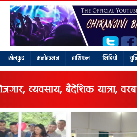
र
खेलकुद
मनोरञ्जन
राशिफल
भिडियो
युन