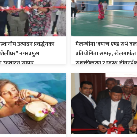
स्थानीय उत्पादन प्रवर्द्धनका
मेलम्चीमा ‘क्याच एण्ड सर्भ बल
शेलीघर” नगरप्रमुख
प्रतियोगिता सम्पन्न, खेलमार्फ
ा उद्घाटन सम्पन्न
सशक्तीकरण र स्वस्थ जीवनशै