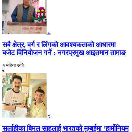
८
सबै क्षेत्र, वर्ग र लिंगकाे आवश्यकताकाे आधारमा
बजेट विनियाेजन गर्ने : नगरप्रमुख आइतमान तामाङ
१ महिना अघि
९
सर्लाहीका बिमल साहलाई भारतको मुम्बईमा ‘हार्मोनियम