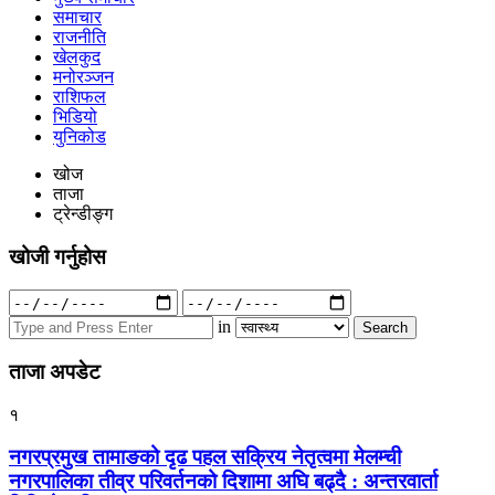
समाचार
राजनीति
खेलकुद
मनोरञ्जन
राशिफल
भिडियो
युनिकोड
खोज
ताजा
ट्रेन्डीङ्ग
खोजी गर्नुहोस
Search
for:
in
ताजा अपडेट
१
नगरप्रमुख तामाङको दृढ पहल सक्रिय नेतृत्वमा मेलम्ची
नगरपालिका तीव्र परिवर्तनको दिशामा अघि बढ्दै : अन्तरवार्ता