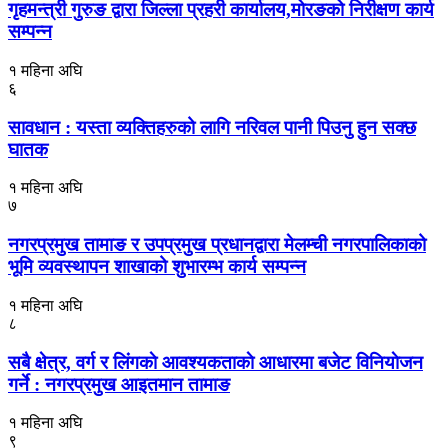
गृहमन्त्री गुरुङ द्वारा जिल्ला प्रहरी कार्यालय,मोरङको निरीक्षण कार्य
सम्पन्न
१ महिना अघि
६
सावधान : यस्ता व्यक्तिहरुको लागि नरिवल पानी पिउनु हुन सक्छ
घातक
१ महिना अघि
७
नगरप्रमुख तामाङ र उपप्रमुख प्रधानद्वारा मेलम्ची नगरपालिकाको
भूमि व्यवस्थापन शाखाको शुभारम्भ कार्य सम्पन्न
१ महिना अघि
८
सबै क्षेत्र, वर्ग र लिंगकाे आवश्यकताकाे आधारमा बजेट विनियाेजन
गर्ने : नगरप्रमुख आइतमान तामाङ
१ महिना अघि
९