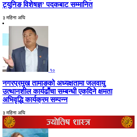
ट्युनिङ विशेषज्ञ’ पदकबाट सम्मानित
३ महिना अघि
१०
नगरप्रमुख तामाङको अध्यक्षतामा जलवायु
उत्थानशील कार्यढाँचा सम्बन्धी एकदिने क्षमता
अभिवृद्धि कार्यक्रम सम्पन्न
३ महिना अघि