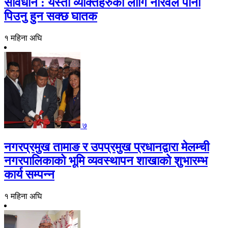
सावधान : यस्ता व्यक्तिहरुको लागि नरिवल पानी
पिउनु हुन सक्छ घातक
१ महिना अघि
७
नगरप्रमुख तामाङ र उपप्रमुख प्रधानद्वारा मेलम्ची
नगरपालिकाको भूमि व्यवस्थापन शाखाको शुभारम्भ
कार्य सम्पन्न
१ महिना अघि