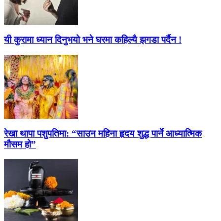
यी कुरामा ध्यान दिनुभयो भने घरमा कहिल्यै झगडा पर्दैन !
रेखा थापा पशुपतिमा: “साउन महिना हृदय शुद्ध पार्ने आध्यात्मिक
मौसम हो”