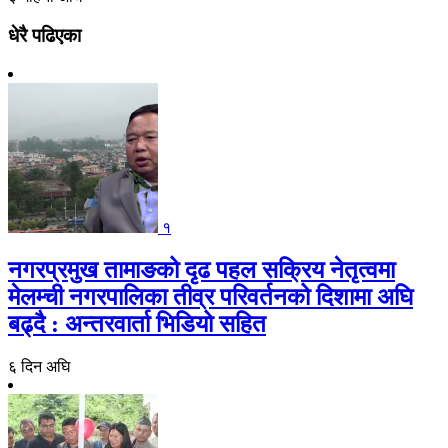
धेरै पढिएका
१
नगरप्रमुख तामाङको दृढ पहल सक्रिय नेतृत्वमा
मेलम्ची नगरपालिका तीव्र परिवर्तनको दिशामा अघि
बढ्दै : अन्तरवार्ता भिडियो सहित
६ दिन अघि