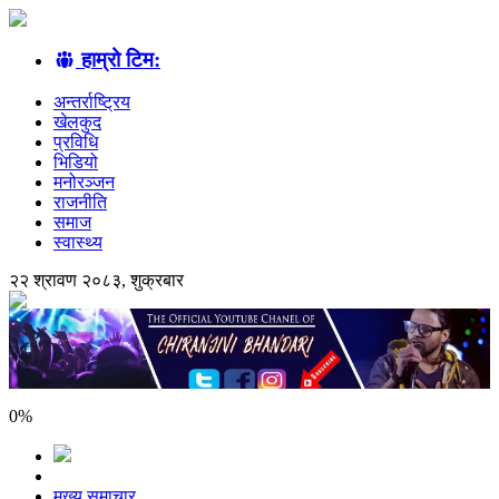
हाम्रो टिम:
अन्तर्राष्ट्रिय
खेलकुद
प्रविधि
भिडियो
मनोरञ्जन
राजनीति
समाज
स्वास्थ्य
२२ श्रावण २०८३, शुक्रबार
0
%
मुख्य समाचार