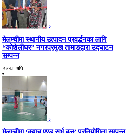
२
मेलम्चीमा स्थानीय उत्पादन प्रवर्द्धनका लागि
“कोशेलीघर” नगरप्रमुख तामाङद्वारा उद्घाटन
सम्पन्न
२ हफ्ता अघि
३
मेलम्चीमा ‘क्याच एण्ड सर्भ बल’ प्रतियोगिता सम्पन्न,