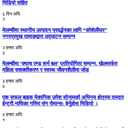
भिडियो सहित
६ दिन अघि
२
मेलम्चीमा स्थानीय उत्पादन प्रवर्द्धनका लागि “कोशेलीघर”
नगरप्रमुख तामाङद्वारा उद्घाटन सम्पन्न
२ हफ्ता अघि
३
मेलम्चीमा ‘क्याच एण्ड सर्भ बल’ प्रतियोगिता सम्पन्न, खेलमार्फत
महिला सशक्तीकरण र स्वस्थ जीवनशैलीमा जोड
३ हफ्ता अघि
४
एक सफल बाइक मेकानिक उमेश सोनामको अभिनय क्षेत्रमा दमदार
ईन्ट्री,नायिका गरिमा संग रोमान्स: हेर्नुहोस भिडियो ।
४ हफ्ता अघि
५