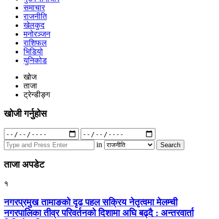
समाचार
राजनीति
खेलकुद
मनोरञ्जन
राशिफल
भिडियो
युनिकोड
खोज
ताजा
ट्रेन्डीङ्ग
खोजी गर्नुहोस
Search
for:
in
ताजा अपडेट
१
नगरप्रमुख तामाङको दृढ पहल सक्रिय नेतृत्वमा मेलम्ची
नगरपालिका तीव्र परिवर्तनको दिशामा अघि बढ्दै : अन्तरवार्ता