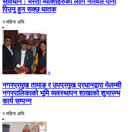
सावधान : यस्ता व्यक्तिहरुको लागि नरिवल पानी
पिउनु हुन सक्छ घातक
१ महिना अघि
७
नगरप्रमुख तामाङ र उपप्रमुख प्रधानद्वारा मेलम्ची
नगरपालिकाको भूमि व्यवस्थापन शाखाको शुभारम्भ
कार्य सम्पन्न
१ महिना अघि