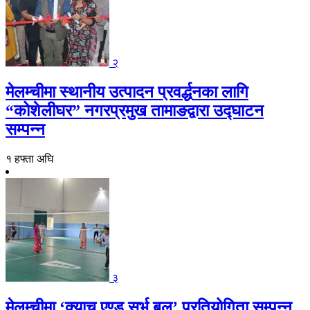
२
मेलम्चीमा स्थानीय उत्पादन प्रवर्द्धनका लागि
“कोशेलीघर” नगरप्रमुख तामाङद्वारा उद्घाटन
सम्पन्न
१ हफ्ता अघि
३
मेलम्चीमा ‘क्याच एण्ड सर्भ बल’ प्रतियोगिता सम्पन्न,