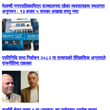
मेलम्ची नगरपालिकाभित्र सञ्चालनमा रहेका व्यवसायहरू स्थलगत
अनुगमन : १३ हजार ५ सयका अखाद्य वस्तु नष्ट
प्रतिनिधि सभा निर्वाचन २०८२ मा रास्वपाको ऐतिहासिक अग्रताले
राजनीतिमा तहल्का
सर्लाही क्षेत्र नम्बर ४ मा (रास्वपा) का उम्मेदवार अमरेश कुमार