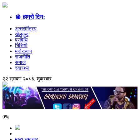
हाम्रो टिम:
अन्तर्राष्ट्रिय
खेलकुद
प्रविधि
भिडियो
मनोरञ्जन
राजनीति
समाज
स्वास्थ्य
२२ श्रावण २०८३, शुक्रबार
0
%
मुख्य समाचार