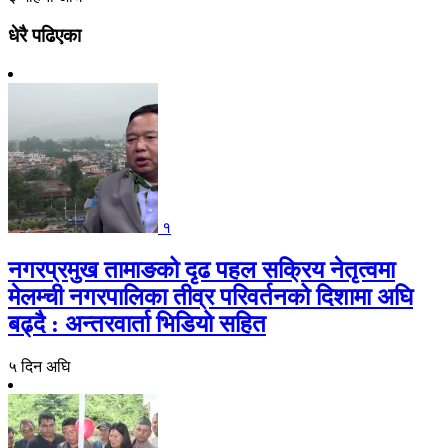
धेरै पढिएका
१
नगरप्रमुख तामाङको दृढ पहल सक्रिय नेतृत्वमा
मेलम्ची नगरपालिका तीव्र परिवर्तनको दिशामा अघि
बढ्दै : अन्तरवार्ता भिडियो सहित
५ दिन अघि