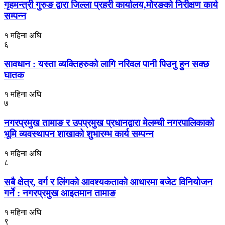
गृहमन्त्री गुरुङ द्वारा जिल्ला प्रहरी कार्यालय,मोरङको निरीक्षण कार्य
सम्पन्न
१ महिना अघि
६
सावधान : यस्ता व्यक्तिहरुको लागि नरिवल पानी पिउनु हुन सक्छ
घातक
१ महिना अघि
७
नगरप्रमुख तामाङ र उपप्रमुख प्रधानद्वारा मेलम्ची नगरपालिकाको
भूमि व्यवस्थापन शाखाको शुभारम्भ कार्य सम्पन्न
१ महिना अघि
८
सबै क्षेत्र, वर्ग र लिंगकाे आवश्यकताकाे आधारमा बजेट विनियाेजन
गर्ने : नगरप्रमुख आइतमान तामाङ
१ महिना अघि
९