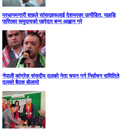
प्रधानमन्त्री शाहले सांसदहरूलाई देशभरका उत्पीडित, पछाडि
पारिएका समुदायको पहरेदार बन्न आह्वान गरे
नेपाली कांग्रेस संसदीय दलको नेता चयन गर्न निर्वाचन समितिले
दलको बैठक बोलायो