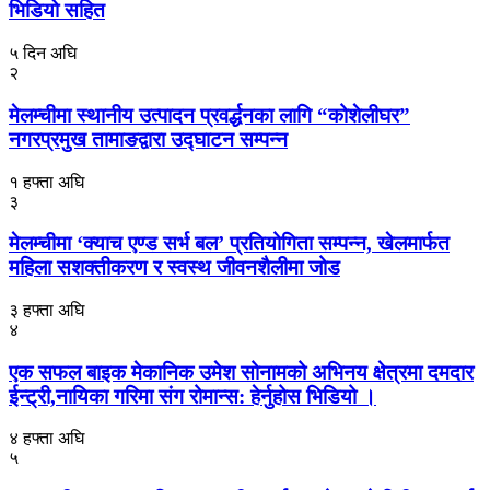
भिडियो सहित
५ दिन अघि
२
मेलम्चीमा स्थानीय उत्पादन प्रवर्द्धनका लागि “कोशेलीघर”
नगरप्रमुख तामाङद्वारा उद्घाटन सम्पन्न
१ हफ्ता अघि
३
मेलम्चीमा ‘क्याच एण्ड सर्भ बल’ प्रतियोगिता सम्पन्न, खेलमार्फत
महिला सशक्तीकरण र स्वस्थ जीवनशैलीमा जोड
३ हफ्ता अघि
४
एक सफल बाइक मेकानिक उमेश सोनामको अभिनय क्षेत्रमा दमदार
ईन्ट्री,नायिका गरिमा संग रोमान्स: हेर्नुहोस भिडियो ।
४ हफ्ता अघि
५