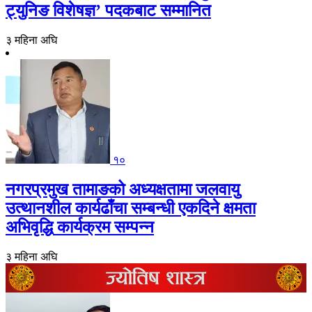
ट्युनिङ विशेषज्ञ’ पदकबाट सम्मानित
३ महिना अघि
१०
नगरप्रमुख तामाङको अध्यक्षतामा जलवायु
उत्थानशील कार्यढाँचा सम्बन्धी एकदिने क्षमता
अभिवृद्धि कार्यक्रम सम्पन्न
३ महिना अघि