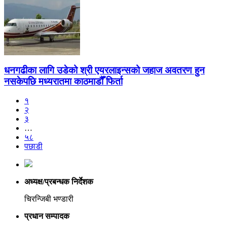
धनगढीका लागि उडेको श्री एयरलाइन्सको जहाज अवतरण हुन
नसकेपछि मध्यरातमा काठमाडौँ फिर्ता
१
२
३
…
५८
पछाडी
अध्यक्ष/प्रबन्धक निर्देशक
चिरन्जिबी भण्डारी
प्रधान सम्पादक