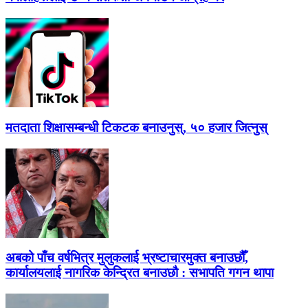
मतदाता शिक्षासम्बन्धी टिकटक बनाउनुस्, ५० हजार जित्नुस्
अबको पाँच वर्षभित्र मुलुकलाई भ्रष्टाचारमुक्त बनाउछौँ,
कार्यालयलाई नागरिक केन्द्रित बनाउछौ : सभापति गगन थापा