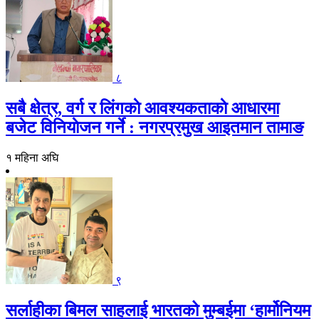
८
सबै क्षेत्र, वर्ग र लिंगकाे आवश्यकताकाे आधारमा
बजेट विनियाेजन गर्ने : नगरप्रमुख आइतमान तामाङ
१ महिना अघि
९
सर्लाहीका बिमल साहलाई भारतको मुम्बईमा ‘हार्मोनियम