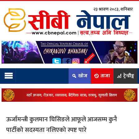
२३ श्रावण २०८३, शनिबार
ाम्रो टिम:
राष्ट्रिय
कुद
खोज
ताजा
ट्रेन्डीङ्ग
धि
ियो
ऊर्जामन्त्री कुलमान घिसिङले आफूले आजसम्म कुनै
ञ्जन
पार्टीको सदस्यता नलिएको स्पष्ट पारे
नीति