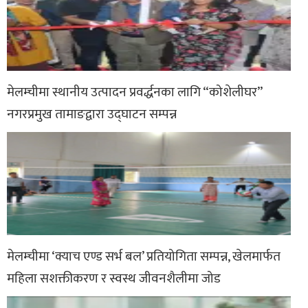
मेलम्चीमा स्थानीय उत्पादन प्रवर्द्धनका लागि “कोशेलीघर”
नगरप्रमुख तामाङद्वारा उद्घाटन सम्पन्न
मेलम्चीमा ‘क्याच एण्ड सर्भ बल’ प्रतियोगिता सम्पन्न, खेलमार्फत
महिला सशक्तीकरण र स्वस्थ जीवनशैलीमा जोड