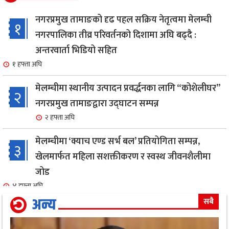
नगरप्रमुख तामाङको दृढ पहल सक्रिय नेतृत्वमा मेलम्ची
१
नगरपालिका तीव्र परिवर्तनको दिशामा अघि बढ्दै :
अन्तरवार्ता भिडियो सहित
१ हफ्ता अघि
मेलम्चीमा स्थानीय उत्पादन प्रवर्द्धनका लागि “कोशेलीघर”
२
नगरप्रमुख तामाङद्वारा उद्घाटन सम्पन्न
२ हफ्ता अघि
मेलम्चीमा ‘क्याच एण्ड सर्भ बल’ प्रतियोगिता सम्पन्न,
३
खेलमार्फत महिला सशक्तीकरण र स्वस्थ जीवनशैलीमा
जोड
४ हफ्ता अघि
अन्य
सबै
एक सफल बाइक मेकानिक उमेश सोनामको अभिनय क्षेत्रमा
४
दमदार ईन्ट्री,नायिका गरिमा संग रोमान्स: हेर्नुहोस भिडियो ।