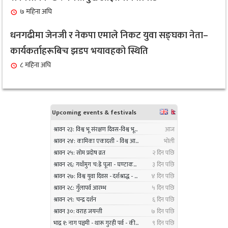
१ महिना अघि
७ महिना अघि
सर्लाहीका बिमल साहलाई भारतको मुम्बईमा ‘हार्मोनियम
धनगढीमा जेनजी र नेकपा एमाले निकट युवा सङ्घका नेता–
९
ट्युनिङ विशेषज्ञ’ पदकबाट सम्मानित
कार्यकर्ताहरूबिच झडप भयावहको स्थिति
३ महिना अघि
८ महिना अघि
नगरप्रमुख तामाङको अध्यक्षतामा जलवायु उत्थानशील
१०
कार्यढाँचा सम्बन्धी एकदिने क्षमता अभिवृद्धि कार्यक्रम
सम्पन्न
३ महिना अघि