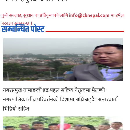
कुनै सल्लाह, सुझाव वा प्रतिकृयाको लागि
info@cbnepal.com
मा इमेल
पठाउन सक्नुहुन्छ ।
सम्बन्धित पोस्ट
नगरप्रमुख तामाङको दृढ पहल सक्रिय नेतृत्वमा मेलम्ची
नगरपालिका तीव्र परिवर्तनको दिशामा अघि बढ्दै : अन्तरवार्ता
भिडियो सहित