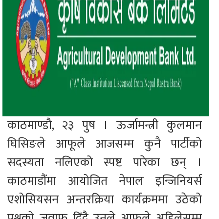
काठमाण्डौ, २३ पुष । ऊर्जामन्त्री कुलमान
घिसिङले आफूले आजसम्म कुनै पार्टीको
सदस्यता नलिएको स्पष्ट पारेका छन् ।
काठमाडौंमा आयोजित नेपाल इन्जिनियर्स
एशोसियसन अन्तरक्रिया कार्यक्रममा उठेको
प्रश्नको जवाफ दिँदै उनले आफूले अहिलेसम्म