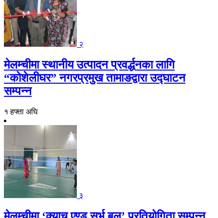
२
मेलम्चीमा स्थानीय उत्पादन प्रवर्द्धनका लागि
“कोशेलीघर” नगरप्रमुख तामाङद्वारा उद्घाटन
सम्पन्न
१ हफ्ता अघि
३
मेलम्चीमा ‘क्याच एण्ड सर्भ बल’ प्रतियोगिता सम्पन्न,