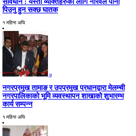
सावधान : यस्ता व्यक्तिहरुको लागि नरिवल पानी
पिउनु हुन सक्छ घातक
१ महिना अघि
७
नगरप्रमुख तामाङ र उपप्रमुख प्रधानद्वारा मेलम्ची
नगरपालिकाको भूमि व्यवस्थापन शाखाको शुभारम्भ
कार्य सम्पन्न
१ महिना अघि