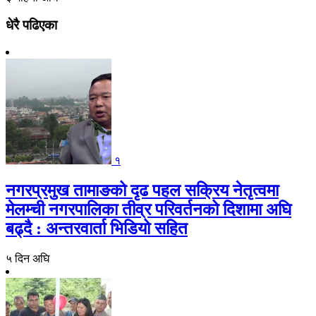
धेरै पढिएका
१
नगरप्रमुख तामाङको दृढ पहल सक्रिय नेतृत्वमा
मेलम्ची नगरपालिका तीव्र परिवर्तनको दिशामा अघि
बढ्दै : अन्तरवार्ता भिडियो सहित
५ दिन अघि