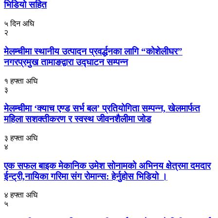
भिडियो सहित
५ दिन अघि
२
मेलम्चीमा स्थानीय उत्पादन प्रवर्द्धनका लागि “कोशेलीघर”
नगरप्रमुख तामाङद्वारा उद्घाटन सम्पन्न
१ हफ्ता अघि
३
मेलम्चीमा ‘क्याच एण्ड सर्भ बल’ प्रतियोगिता सम्पन्न, खेलमार्फत
महिला सशक्तीकरण र स्वस्थ जीवनशैलीमा जोड
३ हफ्ता अघि
४
एक सफल बाइक मेकानिक उमेश सोनामको अभिनय क्षेत्रमा दमदार
ईन्ट्री,नायिका गरिमा संग रोमान्स: हेर्नुहोस भिडियो ।
४ हफ्ता अघि
५