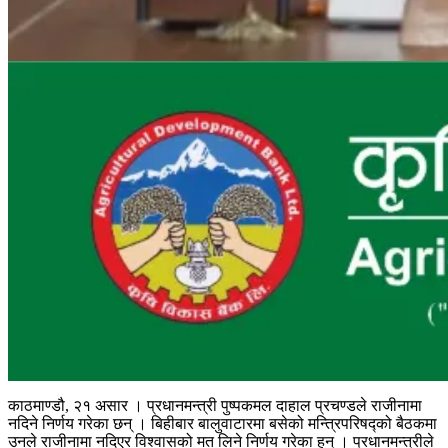
काठमाण्डौ, २१ असार । प्रधानमन्त्री पुष्पकमल दाहाल प्रचण्डले राजीनामा
नदिने निर्णय गरेका छन् । बिहीबार बालुवाटारमा बसेको मन्त्रिपरिषद्को बैठकमा
उनले राजीनामा नदिएर विश्वासको मत लिने निर्णय गरेका हुन् । प्रधानमन्त्रीले