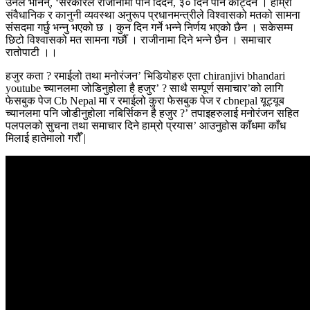
उनले भनिन्, ‘सरकारले राजीनामा पनि दिँदैन, ३० दिन पनि काट्दैन । हाम्रो
संवैधानिक र कानुनी व्यवस्था अनुरूप प्रधानमन्त्रीले विश्वासको मतको सामना
संसदमा गर्छु भन्नु भएको छ । कुन दिन गर्ने भन्ने निर्णय भएको छैन । सकेसम्म
छिटो विश्वासको मत सामना गर्छौँ । राजीनामा दिने भन्ने छैन । समाचार
रातोपाटी ।।
हजुर कता ? रमाईलो तथा मनोरंजन’ भिडियोहरु एता chiranjivi bhandari
youtube च्यानलमा जोडिनुहोला है हजुर’ ? साथै सम्पूर्ण समाचार’को लागि
फेसबुक पेज Cb Nepal मा र रमाईलो कुरा फेसबुक पेज र cbnepal यूट्यूब
च्यानलमा पनि जोडीनुहोला नबिर्सिकन है हजुर ?’ तपाइहरुलाई मनोरंजन सहित
पलपलको सुचना तथा समाचार दिने हाम्रो प्रयास’ आउनुहोस काँधमा काँध
मिलाई हातेमालो गरौँ |