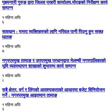
गृहमन्त्री गुरुङ द्वारा जिल्ला प्रहरी कार्यालय,मोरङको निरीक्षण कार्य
सम्पन्न
१ महिना अघि
६
सावधान : यस्ता व्यक्तिहरुको लागि नरिवल पानी पिउनु हुन सक्छ
घातक
१ महिना अघि
७
नगरप्रमुख तामाङ र उपप्रमुख प्रधानद्वारा मेलम्ची नगरपालिकाको
भूमि व्यवस्थापन शाखाको शुभारम्भ कार्य सम्पन्न
१ महिना अघि
८
सबै क्षेत्र, वर्ग र लिंगकाे आवश्यकताकाे आधारमा बजेट विनियाेजन
गर्ने : नगरप्रमुख आइतमान तामाङ
१ महिना अघि
९