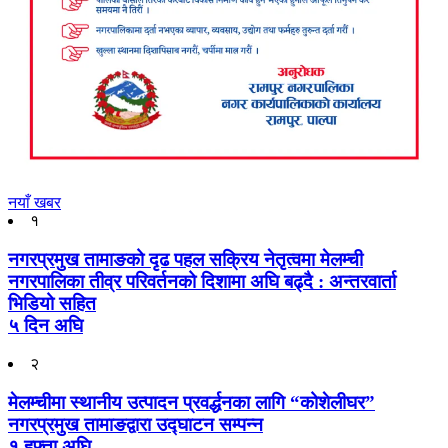
नयाँ खबर
१
नगरप्रमुख तामाङको दृढ पहल सक्रिय नेतृत्वमा मेलम्ची
नगरपालिका तीव्र परिवर्तनको दिशामा अघि बढ्दै : अन्तरवार्ता
भिडियो सहित
५ दिन अघि
२
मेलम्चीमा स्थानीय उत्पादन प्रवर्द्धनका लागि “कोशेलीघर”
नगरप्रमुख तामाङद्वारा उद्घाटन सम्पन्न
१ हफ्ता अघि