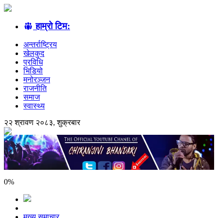
हाम्रो टिम:
अन्तर्राष्ट्रिय
खेलकुद
प्रविधि
भिडियो
मनोरञ्जन
राजनीति
समाज
स्वास्थ्य
२२ श्रावण २०८३, शुक्रबार
0
%
मुख्य समाचार