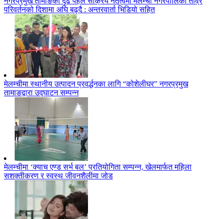
नगरप्रमुख तामाङको दृढ पहल सक्रिय नेतृत्वमा मेलम्ची नगरपालिका तीव्र
परिवर्तनको दिशामा अघि बढ्दै : अन्तरवार्ता भिडियो सहित
मेलम्चीमा स्थानीय उत्पादन प्रवर्द्धनका लागि “कोशेलीघर” नगरप्रमुख
तामाङद्वारा उद्घाटन सम्पन्न
मेलम्चीमा ‘क्याच एण्ड सर्भ बल’ प्रतियोगिता सम्पन्न, खेलमार्फत महिला
सशक्तीकरण र स्वस्थ जीवनशैलीमा जोड