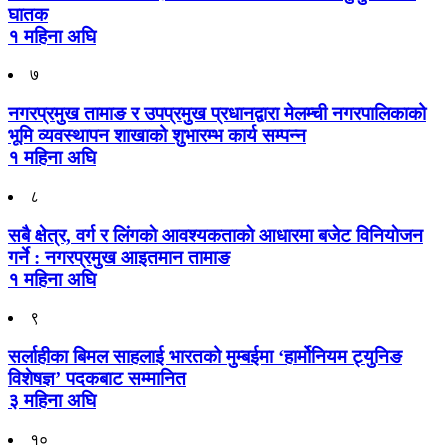
घातक
१ महिना अघि
७
नगरप्रमुख तामाङ र उपप्रमुख प्रधानद्वारा मेलम्ची नगरपालिकाको
भूमि व्यवस्थापन शाखाको शुभारम्भ कार्य सम्पन्न
१ महिना अघि
८
सबै क्षेत्र, वर्ग र लिंगकाे आवश्यकताकाे आधारमा बजेट विनियाेजन
गर्ने : नगरप्रमुख आइतमान तामाङ
१ महिना अघि
९
सर्लाहीका बिमल साहलाई भारतको मुम्बईमा ‘हार्मोनियम ट्युनिङ
विशेषज्ञ’ पदकबाट सम्मानित
३ महिना अघि
१०