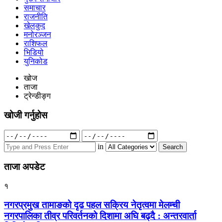
समाचार
राजनीति
खेलकुद
मनोरञ्जन
राशिफल
भिडियो
युनिकोड
खोज
ताजा
ट्रेन्डीङ्ग
खोजी गर्नुहोस
Search
for:
in
ताजा अपडेट
१
नगरप्रमुख तामाङको दृढ पहल सक्रिय नेतृत्वमा मेलम्ची
नगरपालिका तीव्र परिवर्तनको दिशामा अघि बढ्दै : अन्तरवार्ता