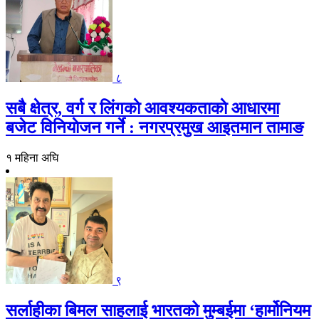
८
सबै क्षेत्र, वर्ग र लिंगकाे आवश्यकताकाे आधारमा
बजेट विनियाेजन गर्ने : नगरप्रमुख आइतमान तामाङ
१ महिना अघि
९
सर्लाहीका बिमल साहलाई भारतको मुम्बईमा ‘हार्मोनियम