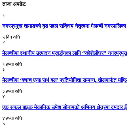
ताजा अपडेट
१
नगरप्रमुख तामाङको दृढ पहल सक्रिय नेतृत्वमा मेलम्ची नगरपालिका त
५ दिन अघि
२
मेलम्चीमा स्थानीय उत्पादन प्रवर्द्धनका लागि “कोशेलीघर” नगरप्रमुख
१ हफ्ता अघि
३
मेलम्चीमा ‘क्याच एण्ड सर्भ बल’ प्रतियोगिता सम्पन्न, खेलमार्फत 
३ हफ्ता अघि
४
एक सफल बाइक मेकानिक उमेश सोनामको अभिनय क्षेत्रमा दमदार ईन्ट्र
४ हफ्ता अघि
५