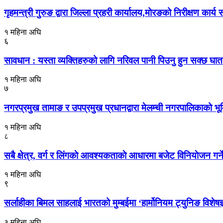
गृहमन्त्री गुरुङ द्वारा जिल्ला प्रहरी कार्यालय,मोरङको निरीक्षण कार्य स
१ महिना अघि
६
सावधान : यस्ता व्यक्तिहरुको लागि नरिवल पानी पिउनु हुन सक्छ घा
१ महिना अघि
७
नगरप्रमुख तामाङ र उपप्रमुख प्रधानद्वारा मेलम्ची नगरपालिकाको भूमि
१ महिना अघि
८
सबै क्षेत्र, वर्ग र लिंगकाे आवश्यकताकाे आधारमा बजेट विनियाेजन ग
१ महिना अघि
९
सर्लाहीका बिमल साहलाई भारतको मुम्बईमा ‘हार्मोनियम ट्युनिङ विशेष
३ महिना अघि