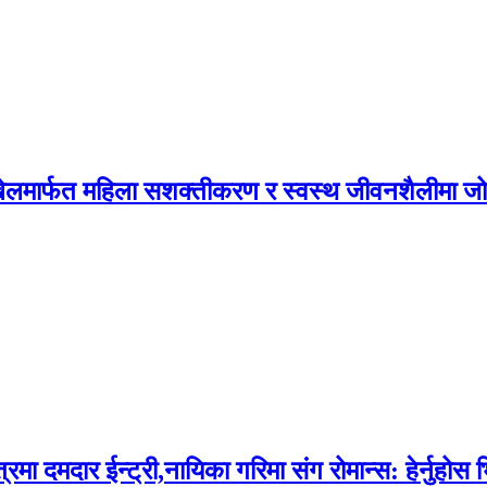
न, खेलमार्फत महिला सशक्तीकरण र स्वस्थ जीवनशैलीमा ज
दमदार ईन्ट्री,नायिका गरिमा संग रोमान्स: हेर्नुहोस 