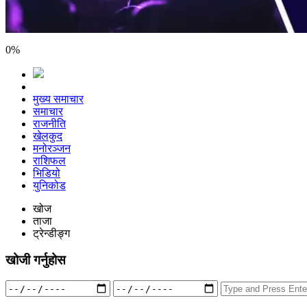
0
%
मुख्य समाचार
समाचार
राजनीति
खेलकुद
मनोरञ्जन
राशिफल
भिडियो
युनिकोड
खोज
ताजा
ट्रेन्डीङ्ग
खोजी गर्नुहोस
Search
for: