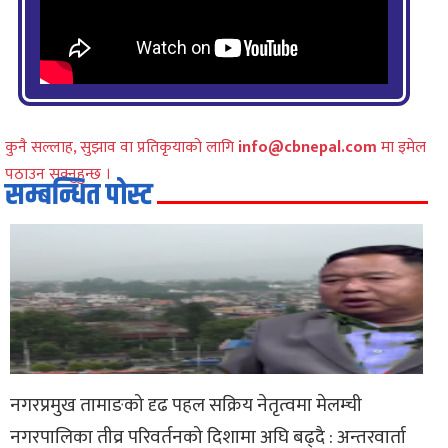
कुनै सल्लाह, सुझाव वा प्रतिकृयाको लागि
info@cbnepal.com
मा इमेल
पठाउन सक्नुहुन्छ ।
सम्बन्धित पोस्ट
नगरप्रमुख तामाङको दृढ पहल सक्रिय नेतृत्वमा मेलम्ची
नगरपालिका तीव्र परिवर्तनको दिशामा अघि बढ्दै : अन्तरवार्ता