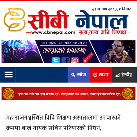
२३ श्रावण २०८३, शनिबार
ाम्रो टिम:
राष्ट्रिय
कुद
खोज
ताजा
ट्रेन्डीङ्ग
धि
ियो
महाराजगञ्जस्थित त्रिवि शिक्षण अस्पतालमा उपचारको
ञ्जन
क्रममा बाल गायक सचिन परियारको निधन,
नीति