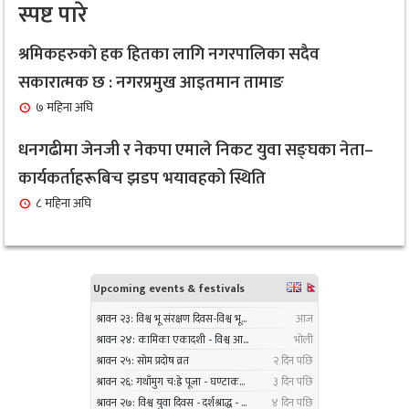
स्पष्ट पारे
१ महिना अघि
सबै क्षेत्र, वर्ग र लिंगकाे आवश्यकताकाे आधारमा बजेट
श्रमिकहरुकाे हक हितका लागि नगरपालिका सदैव
८
विनियाेजन गर्ने : नगरप्रमुख आइतमान तामाङ
सकारात्मक छ : नगरप्रमुख आइतमान तामाङ
१ महिना अघि
७ महिना अघि
सर्लाहीका बिमल साहलाई भारतको मुम्बईमा ‘हार्मोनियम
धनगढीमा जेनजी र नेकपा एमाले निकट युवा सङ्घका नेता–
९
ट्युनिङ विशेषज्ञ’ पदकबाट सम्मानित
कार्यकर्ताहरूबिच झडप भयावहको स्थिति
३ महिना अघि
८ महिना अघि
नगरप्रमुख तामाङको अध्यक्षतामा जलवायु उत्थानशील
१०
कार्यढाँचा सम्बन्धी एकदिने क्षमता अभिवृद्धि कार्यक्रम
सम्पन्न
३ महिना अघि