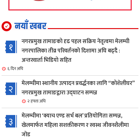
नयाँ खबर
नगरप्रमुख तामाङको दृढ पहल सक्रिय नेतृत्वमा मेलम्ची
१
नगरपालिका तीव्र परिवर्तनको दिशामा अघि बढ्दै :
अन्तरवार्ता भिडियो सहित
६ दिन अघि
मेलम्चीमा स्थानीय उत्पादन प्रवर्द्धनका लागि “कोशेलीघर”
२
नगरप्रमुख तामाङद्वारा उद्घाटन सम्पन्न
२ हफ्ता अघि
मेलम्चीमा ‘क्याच एण्ड सर्भ बल’ प्रतियोगिता सम्पन्न,
३
खेलमार्फत महिला सशक्तीकरण र स्वस्थ जीवनशैलीमा
जोड