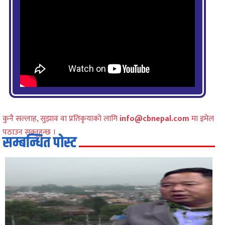
कुनै सल्लाह, सुझाव वा प्रतिकृयाको लागि
info@cbnepal.com
मा इमेल
पठाउन सक्नुहुन्छ ।
सम्बन्धित पोस्ट