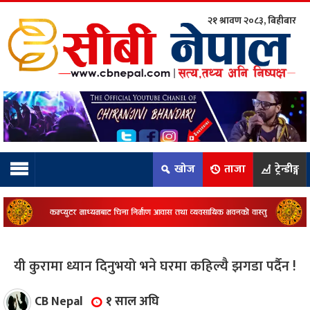
२१ श्रावण २०८३, बिहीबार
ाम्रो टिम:
राष्ट्रिय
कुद
खोज
ताजा
ट्रेन्डीङ्ग
धि
ियो
यी कुरामा ध्यान दिनुभयो भने घरमा कहिल्यै झगडा पर्दैन !
ञ्जन
CB Nepal
१ साल अघि
नीति