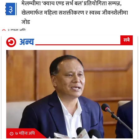
मेलम्चीमा ‘क्याच एण्ड सर्भ बल’ प्रतियोगिता सम्पन्न,
३
खेलमार्फत महिला सशक्तीकरण र स्वस्थ जीवनशैलीमा
जोड
३ हफ्ता अघि
अन्य
सबै
एक सफल बाइक मेकानिक उमेश सोनामको अभिनय क्षेत्रमा
४
दमदार ईन्ट्री,नायिका गरिमा संग रोमान्स: हेर्नुहोस भिडियो ।
३ हफ्ता अघि
गृहमन्त्री गुरुङ द्वारा जिल्ला प्रहरी कार्यालय,मोरङको
५
निरीक्षण कार्य सम्पन्न
१ महिना अघि
सावधान : यस्ता व्यक्तिहरुको लागि नरिवल पानी पिउनु हुन
६
सक्छ घातक
१ महिना अघि
७ महिना अघि