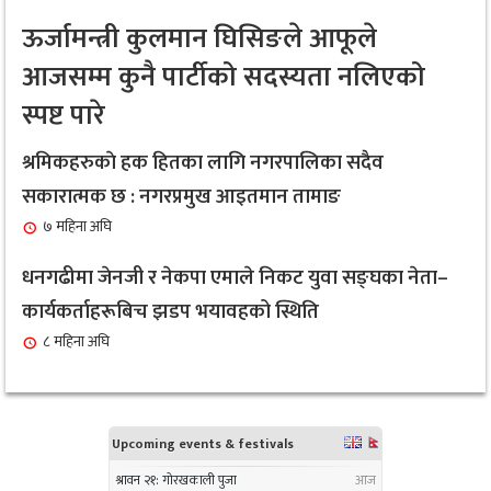
नगरप्रमुख तामाङ र उपप्रमुख प्रधानद्वारा मेलम्ची
७
ऊर्जामन्त्री कुलमान घिसिङले आफूले
नगरपालिकाको भूमि व्यवस्थापन शाखाको शुभारम्भ कार्य
आजसम्म कुनै पार्टीको सदस्यता नलिएको
सम्पन्न
स्पष्ट पारे
१ महिना अघि
सबै क्षेत्र, वर्ग र लिंगकाे आवश्यकताकाे आधारमा बजेट
श्रमिकहरुकाे हक हितका लागि नगरपालिका सदैव
८
विनियाेजन गर्ने : नगरप्रमुख आइतमान तामाङ
सकारात्मक छ : नगरप्रमुख आइतमान तामाङ
१ महिना अघि
७ महिना अघि
सर्लाहीका बिमल साहलाई भारतको मुम्बईमा ‘हार्मोनियम
धनगढीमा जेनजी र नेकपा एमाले निकट युवा सङ्घका नेता–
९
ट्युनिङ विशेषज्ञ’ पदकबाट सम्मानित
कार्यकर्ताहरूबिच झडप भयावहको स्थिति
३ महिना अघि
८ महिना अघि
नगरप्रमुख तामाङको अध्यक्षतामा जलवायु उत्थानशील
१०
कार्यढाँचा सम्बन्धी एकदिने क्षमता अभिवृद्धि कार्यक्रम
सम्पन्न
३ महिना अघि