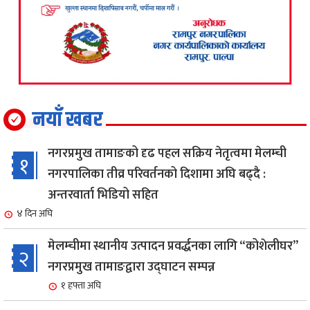
नयाँ खबर
नगरप्रमुख तामाङको दृढ पहल सक्रिय नेतृत्वमा मेलम्ची
१
नगरपालिका तीव्र परिवर्तनको दिशामा अघि बढ्दै :
अन्तरवार्ता भिडियो सहित
४ दिन अघि
मेलम्चीमा स्थानीय उत्पादन प्रवर्द्धनका लागि “कोशेलीघर”
२
नगरप्रमुख तामाङद्वारा उद्घाटन सम्पन्न
१ हफ्ता अघि