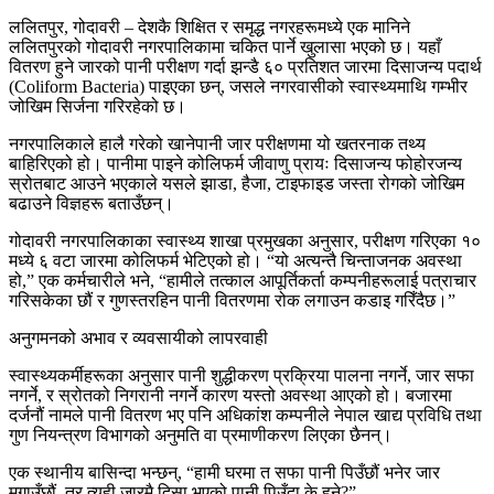
ललितपुर, गोदावरी – देशकै शिक्षित र समृद्ध नगरहरूमध्ये एक मानिने
ललितपुरको गोदावरी नगरपालिकामा चकित पार्ने खुलासा भएको छ। यहाँ
वितरण हुने जारको पानी परीक्षण गर्दा झन्डै ६० प्रतिशत जारमा दिसाजन्य पदार्थ
(Coliform Bacteria) पाइएका छन्, जसले नगरवासीको स्वास्थ्यमाथि गम्भीर
जोखिम सिर्जना गरिरहेको छ।
नगरपालिकाले हालै गरेको खानेपानी जार परीक्षणमा यो खतरनाक तथ्य
बाहिरिएको हो। पानीमा पाइने कोलिफर्म जीवाणु प्रायः दिसाजन्य फोहोरजन्य
स्रोतबाट आउने भएकाले यसले झाडा, हैजा, टाइफाइड जस्ता रोगको जोखिम
बढाउने विज्ञहरू बताउँछन्।
गोदावरी नगरपालिकाका स्वास्थ्य शाखा प्रमुखका अनुसार, परीक्षण गरिएका १०
मध्ये ६ वटा जारमा कोलिफर्म भेटिएको हो। “यो अत्यन्तै चिन्ताजनक अवस्था
हो,” एक कर्मचारीले भने, “हामीले तत्काल आपूर्तिकर्ता कम्पनीहरूलाई पत्राचार
गरिसकेका छौं र गुणस्तरहिन पानी वितरणमा रोक लगाउन कडाइ गरिँदैछ।”
अनुगमनको अभाव र व्यवसायीको लापरवाही
स्वास्थ्यकर्मीहरूका अनुसार पानी शुद्धीकरण प्रक्रिया पालना नगर्ने, जार सफा
नगर्ने, र स्रोतको निगरानी नगर्ने कारण यस्तो अवस्था आएको हो। बजारमा
दर्जनौं नामले पानी वितरण भए पनि अधिकांश कम्पनीले नेपाल खाद्य प्रविधि तथा
गुण नियन्त्रण विभागको अनुमति वा प्रमाणीकरण लिएका छैनन्।
एक स्थानीय बासिन्दा भन्छन्, “हामी घरमा त सफा पानी पिउँछौं भनेर जार
मगाउँछौं, तर त्यही जारमै दिसा भएको पानी पिउँदा के हुने?”