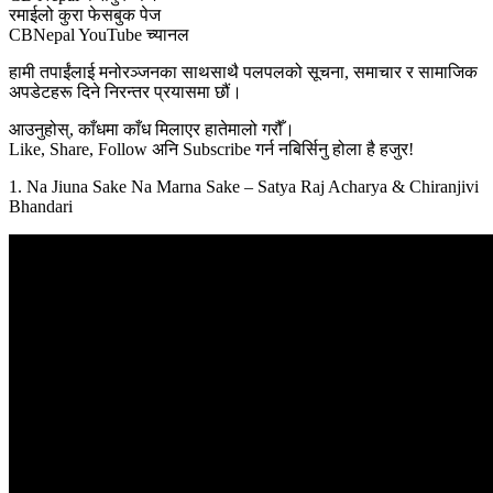
रमाईलो कुरा फेसबुक पेज
CBNepal YouTube च्यानल
हामी तपाईंलाई मनोरञ्जनका साथसाथै पलपलको सूचना, समाचार र सामाजिक
अपडेटहरू दिने निरन्तर प्रयासमा छौं।
आउनुहोस्, काँधमा काँध मिलाएर हातेमालो गरौँ।
Like, Share, Follow अनि Subscribe गर्न नबिर्सिनु होला है हजुर!
1. Na Jiuna Sake Na Marna Sake – Satya Raj Acharya & Chiranjivi
Bhandari