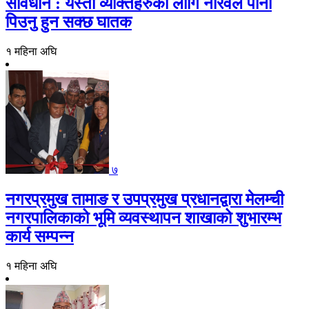
सावधान : यस्ता व्यक्तिहरुको लागि नरिवल पानी
पिउनु हुन सक्छ घातक
१ महिना अघि
७
नगरप्रमुख तामाङ र उपप्रमुख प्रधानद्वारा मेलम्ची
नगरपालिकाको भूमि व्यवस्थापन शाखाको शुभारम्भ
कार्य सम्पन्न
१ महिना अघि