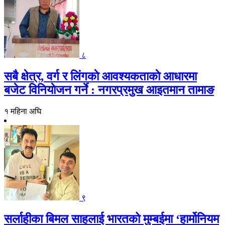
८
सबै क्षेत्र, वर्ग र लिंगकाे आवश्यकताकाे आधारमा
बजेट विनियाेजन गर्ने : नगरप्रमुख आइतमान तामाङ
१ महिना अघि
९
सर्लाहीका बिमल साहलाई भारतको मुम्बईमा ‘हार्मोनियम