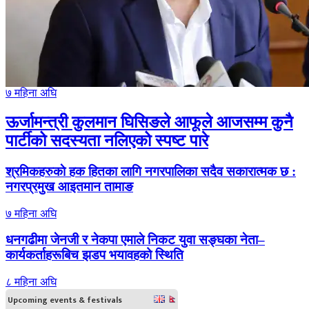
७ महिना अघि
ऊर्जामन्त्री कुलमान घिसिङले आफूले आजसम्म कुनै
पार्टीको सदस्यता नलिएको स्पष्ट पारे
श्रमिकहरुकाे हक हितका लागि नगरपालिका सदैव सकारात्मक छ :
नगरप्रमुख आइतमान तामाङ
७ महिना अघि
धनगढीमा जेनजी र नेकपा एमाले निकट युवा सङ्घका नेता–
कार्यकर्ताहरूबिच झडप भयावहको स्थिति
८ महिना अघि