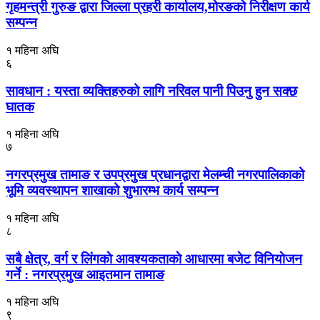
गृहमन्त्री गुरुङ द्वारा जिल्ला प्रहरी कार्यालय,मोरङको निरीक्षण कार्य
सम्पन्न
१ महिना अघि
६
सावधान : यस्ता व्यक्तिहरुको लागि नरिवल पानी पिउनु हुन सक्छ
घातक
१ महिना अघि
७
नगरप्रमुख तामाङ र उपप्रमुख प्रधानद्वारा मेलम्ची नगरपालिकाको
भूमि व्यवस्थापन शाखाको शुभारम्भ कार्य सम्पन्न
१ महिना अघि
८
सबै क्षेत्र, वर्ग र लिंगकाे आवश्यकताकाे आधारमा बजेट विनियाेजन
गर्ने : नगरप्रमुख आइतमान तामाङ
१ महिना अघि
९