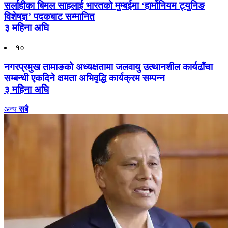
सर्लाहीका बिमल साहलाई भारतको मुम्बईमा ‘हार्मोनियम ट्युनिङ
विशेषज्ञ’ पदकबाट सम्मानित
३ महिना अघि
१०
नगरप्रमुख तामाङको अध्यक्षतामा जलवायु उत्थानशील कार्यढाँचा
सम्बन्धी एकदिने क्षमता अभिवृद्धि कार्यक्रम सम्पन्न
३ महिना अघि
अन्य
सबै