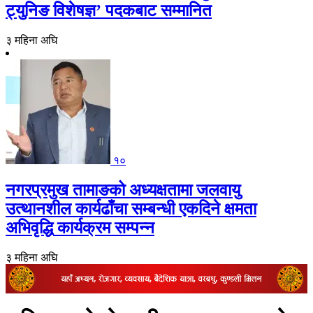
ट्युनिङ विशेषज्ञ’ पदकबाट सम्मानित
३ महिना अघि
१०
नगरप्रमुख तामाङको अध्यक्षतामा जलवायु
उत्थानशील कार्यढाँचा सम्बन्धी एकदिने क्षमता
अभिवृद्धि कार्यक्रम सम्पन्न
३ महिना अघि