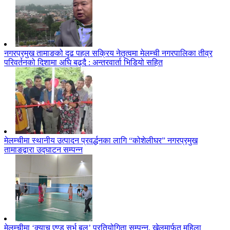
नगरप्रमुख तामाङको दृढ पहल सक्रिय नेतृत्वमा मेलम्ची नगरपालिका तीव्र
परिवर्तनको दिशामा अघि बढ्दै : अन्तरवार्ता भिडियो सहित
मेलम्चीमा स्थानीय उत्पादन प्रवर्द्धनका लागि “कोशेलीघर” नगरप्रमुख
तामाङद्वारा उद्घाटन सम्पन्न
मेलम्चीमा ‘क्याच एण्ड सर्भ बल’ प्रतियोगिता सम्पन्न, खेलमार्फत महिला