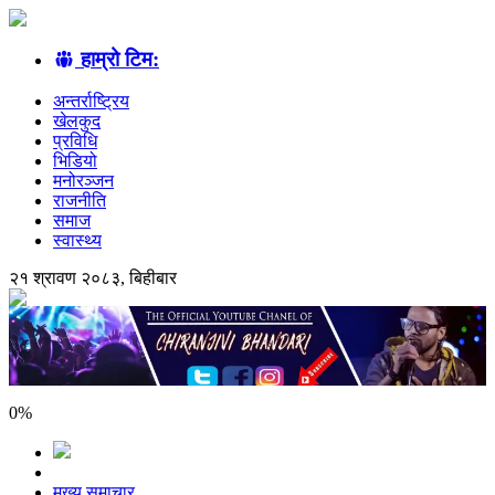
हाम्रो टिम:
अन्तर्राष्ट्रिय
खेलकुद
प्रविधि
भिडियो
मनोरञ्जन
राजनीति
समाज
स्वास्थ्य
२१ श्रावण २०८३, बिहीबार
0
%
मुख्य समाचार