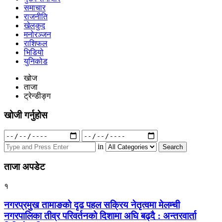
समाचार
राजनीति
खेलकुद
मनोरञ्जन
राशिफल
भिडियो
युनिकोड
खोज
ताजा
ट्रेन्डीङ्ग
खोजी गर्नुहोस
Search
for:
in
ताजा अपडेट
१
नगरप्रमुख तामाङको दृढ पहल सक्रिय नेतृत्वमा मेलम्ची
नगरपालिका तीव्र परिवर्तनको दिशामा अघि बढ्दै : अन्तरवार्ता