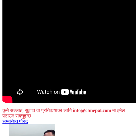
कुनै सल्लाह, सुझाव वा प्रतिकृयाको लागि
info@cbnepal.com
मा इमेल
पठाउन सक्नुहुन्छ ।
सम्बन्धित पोस्ट