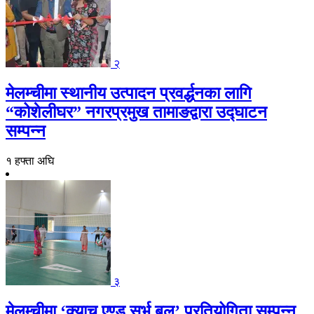
२
मेलम्चीमा स्थानीय उत्पादन प्रवर्द्धनका लागि
“कोशेलीघर” नगरप्रमुख तामाङद्वारा उद्घाटन
सम्पन्न
१ हफ्ता अघि
३
मेलम्चीमा ‘क्याच एण्ड सर्भ बल’ प्रतियोगिता सम्पन्न,