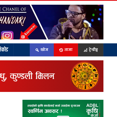
िकोड
खोज
ताजा
ट्रेन्डीङ्ग