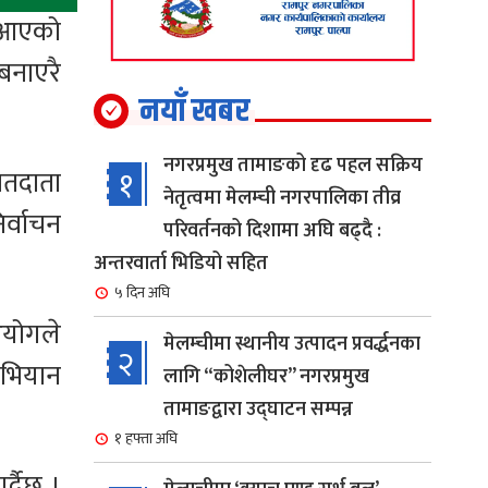
 आएको
बनाएरै
नयाँ खबर
नगरप्रमुख तामाङको दृढ पहल सक्रिय
१
मतदाता
नेतृत्वमा मेलम्ची नगरपालिका तीव्र
र्वाचन
परिवर्तनको दिशामा अघि बढ्दै :
अन्तरवार्ता भिडियो सहित
५ दिन अघि
आयोगले
मेलम्चीमा स्थानीय उत्पादन प्रवर्द्धनका
२
अभियान
लागि “कोशेलीघर” नगरप्रमुख
तामाङद्वारा उद्घाटन सम्पन्न
१ हफ्ता अघि
्दैछ ।