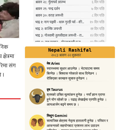
पदकबाट सम्मानित
३ महिना अघि
नगरप्रमुख तामाङको अध्यक्षतामा
१०
जलवायु उत्थानशील कार्यढाँचा
निक
सम्बन्धी एकदिने क्षमता अभिवृद्धि
षेत्रमा
कार्यक्रम सम्पन्न
३ महिना अघि
रिमा संग
ो ।