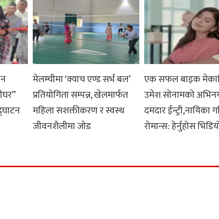
दन
मेलम्चीमा ‘क्याच एण्ड सर्भ बल’
एक सफल बाइक मेका
लीघर”
प्रतियोगिता सम्पन्न, खेलमार्फत
उमेश सोनामको अभिनय क्
द्घाटन
महिला सशक्तीकरण र स्वस्थ
दमदार ईन्ट्री,नायिका ग
जीवनशैलीमा जोड
रोमान्स: हेर्नुहोस भिडिय