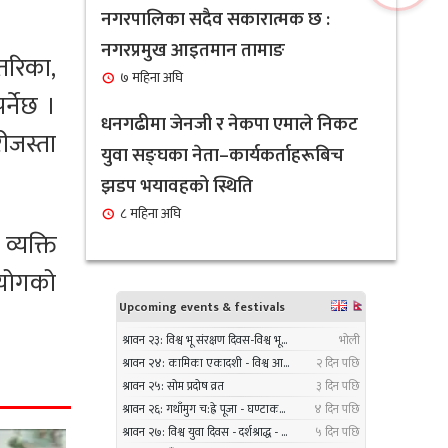
सावधान : यस्ता व्यक्तिहरुको लागि
नगरपालिका सदैव सकारात्मक छ :
६
नरिवल पानी पिउनु हुन सक्छ घातक
नगरप्रमुख आइतमान तामाङ
तरिका,
१ महिना अघि
७ महिना अघि
्नेछ ।
नगरप्रमुख तामाङ र उपप्रमुख
धनगढीमा जेनजी र नेकपा एमाले निकट
७
ीजस्ता
प्रधानद्वारा मेलम्ची नगरपालिकाको
युवा सङ्घका नेता–कार्यकर्ताहरूबिच
भूमि व्यवस्थापन शाखाको शुभारम्भ
झडप भयावहको स्थिति
कार्य सम्पन्न
८ महिना अघि
१ महिना अघि
्यक्ति
आयोगको
सबै क्षेत्र, वर्ग र लिंगकाे आवश्यकताकाे
८
आधारमा बजेट विनियाेजन गर्ने :
नगरप्रमुख आइतमान तामाङ
१ महिना अघि
सर्लाहीका बिमल साहलाई भारतको
९
मुम्बईमा ‘हार्मोनियम ट्युनिङ विशेषज्ञ’