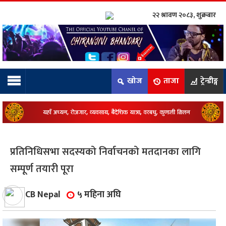
२२ श्रावण २०८३, शुक्रबार
ाम्रो टिम:
राष्ट्रिय
खोज
ताजा
ट्रेन्डीङ्ग
कुद
धि
ियो
प्रतिनिधिसभा सदस्यको निर्वाचनको मतदानका लागि
ञ्जन
सम्पूर्ण तयारी पूरा
नीति
CB Nepal
५ महिना अघि
ाज