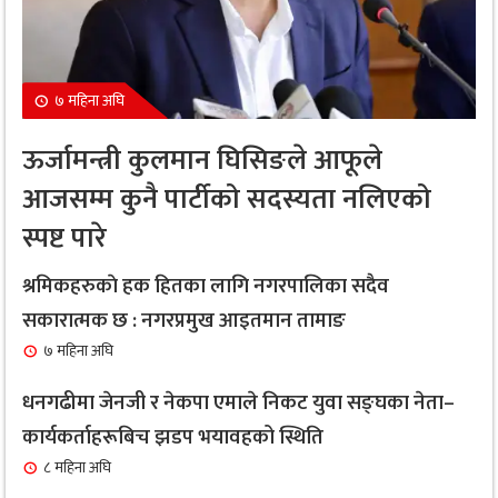
सावधान : यस्ता व्यक्तिहरुको लागि नरिवल पानी पिउनु हुन
६
सक्छ घातक
१ महिना अघि
७ महिना अघि
नगरप्रमुख तामाङ र उपप्रमुख प्रधानद्वारा मेलम्ची
७
ऊर्जामन्त्री कुलमान घिसिङले आफूले
नगरपालिकाको भूमि व्यवस्थापन शाखाको शुभारम्भ कार्य
आजसम्म कुनै पार्टीको सदस्यता नलिएको
सम्पन्न
स्पष्ट पारे
१ महिना अघि
सबै क्षेत्र, वर्ग र लिंगकाे आवश्यकताकाे आधारमा बजेट
श्रमिकहरुकाे हक हितका लागि नगरपालिका सदैव
८
विनियाेजन गर्ने : नगरप्रमुख आइतमान तामाङ
सकारात्मक छ : नगरप्रमुख आइतमान तामाङ
१ महिना अघि
७ महिना अघि
सर्लाहीका बिमल साहलाई भारतको मुम्बईमा ‘हार्मोनियम
धनगढीमा जेनजी र नेकपा एमाले निकट युवा सङ्घका नेता–
९
ट्युनिङ विशेषज्ञ’ पदकबाट सम्मानित
कार्यकर्ताहरूबिच झडप भयावहको स्थिति
३ महिना अघि
८ महिना अघि