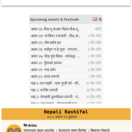
नगरप्रमुख तामाङको अध्यक्षतामा जलवायु उत्थानशील
१०
कार्यढाँचा सम्बन्धी एकदिने क्षमता अभिवृद्धि कार्यक्रम
सम्पन्न
३ महिना अघि