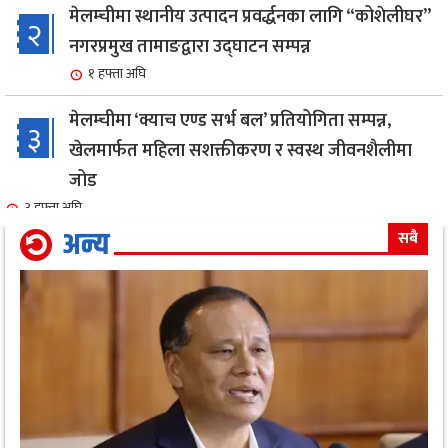
मेलम्चीमा स्थानीय उत्पादन प्रवर्द्धनका लागि “कोशेलीघर”
२
नगरप्रमुख तामाङद्वारा उद्घाटन सम्पन्न
१ हफ्ता अघि
मेलम्चीमा ‘क्याच एण्ड सर्भ बल’ प्रतियोगिता सम्पन्न,
३
खेलमार्फत महिला सशक्तीकरण र स्वस्थ जीवनशैलीमा
जोड
३ हफ्ता अघि
अन्य
सबै
एक सफल बाइक मेकानिक उमेश सोनामको अभिनय क्षेत्रमा
४
दमदार ईन्ट्री,नायिका गरिमा संग रोमान्स: हेर्नुहोस भिडियो ।
४ हफ्ता अघि
गृहमन्त्री गुरुङ द्वारा जिल्ला प्रहरी कार्यालय,मोरङको
५
निरीक्षण कार्य सम्पन्न
१ महिना अघि