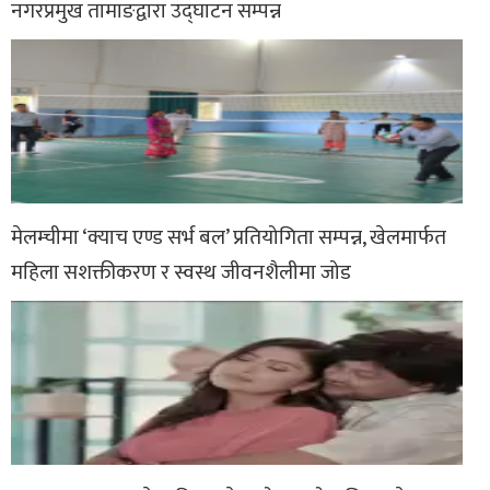
नगरप्रमुख तामाङद्वारा उद्घाटन सम्पन्न
मेलम्चीमा ‘क्याच एण्ड सर्भ बल’ प्रतियोगिता सम्पन्न, खेलमार्फत
महिला सशक्तीकरण र स्वस्थ जीवनशैलीमा जोड