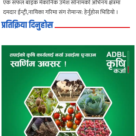
एक सफल बाइक मेकानिक उमेश सोनामको अभिनय क्षेत्रमा
दमदार ईन्ट्री,नायिका गरिमा संग रोमान्स: हेर्नुहोस भिडियो ।
प्रतिक्रिया दिनुहोस