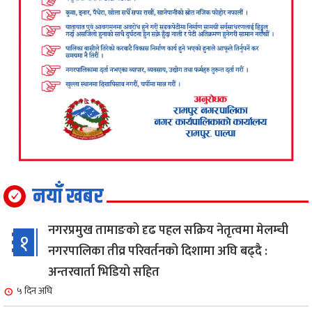
नयाँ खबर
नगरप्रमुख तामाङको दृढ पहल सक्रिय नेतृत्वमा मेलम्ची
१
नगरपालिका तीव्र परिवर्तनको दिशामा अघि बढ्दै :
अन्तरवार्ता भिडियो सहित
५ दिन अघि