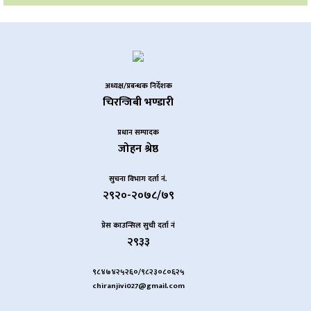
अध्यक्ष/प्रबन्धक निर्देशक
चिरन्जिबी भण्डारी
प्रधान सम्पादक
जोहन श्रेष्ठ
सुचना विभाग दर्ता नं.
२९२०-२०७८/७९
प्रेस काउन्सिल सुची दर्ता नं
२९३३
९८४७४२५२६०/९८२३०८०६२५
chiranjivi027@gmail.com