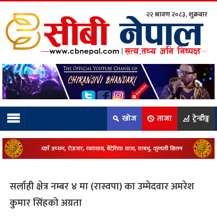
२२ श्रावण २०८३, शुक्रबार
ाम्रो टिम:
राष्ट्रिय
कुद
खोज
ताजा
ट्रेन्डीङ्ग
धि
ियो
सर्लाही क्षेत्र नम्बर ४ मा (रास्वपा) का उम्मेदवार अमरेश
ञ्जन
कुमार सिंहको अग्रता
नीति