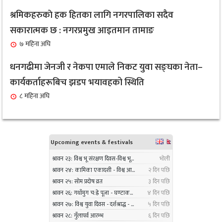
सबै क्षेत्र, वर्ग र लिंगकाे आवश्यकताकाे आधारमा बजेट
श्रमिकहरुकाे हक हितका लागि नगरपालिका सदैव
८
विनियाेजन गर्ने : नगरप्रमुख आइतमान तामाङ
सकारात्मक छ : नगरप्रमुख आइतमान तामाङ
१ महिना अघि
७ महिना अघि
सर्लाहीका बिमल साहलाई भारतको मुम्बईमा ‘हार्मोनियम
धनगढीमा जेनजी र नेकपा एमाले निकट युवा सङ्घका नेता–
९
ट्युनिङ विशेषज्ञ’ पदकबाट सम्मानित
कार्यकर्ताहरूबिच झडप भयावहको स्थिति
३ महिना अघि
८ महिना अघि
नगरप्रमुख तामाङको अध्यक्षतामा जलवायु उत्थानशील
१०
कार्यढाँचा सम्बन्धी एकदिने क्षमता अभिवृद्धि कार्यक्रम
सम्पन्न
३ महिना अघि