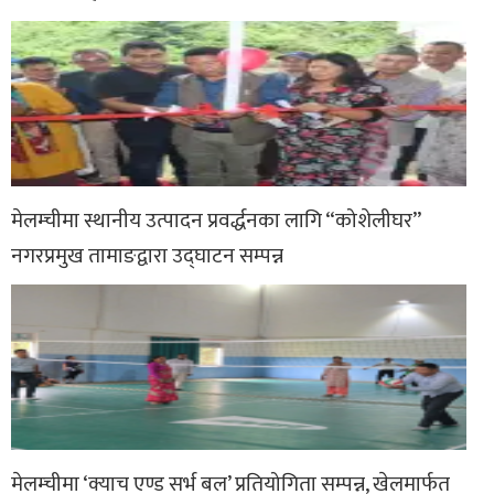
मेलम्चीमा स्थानीय उत्पादन प्रवर्द्धनका लागि “कोशेलीघर”
नगरप्रमुख तामाङद्वारा उद्घाटन सम्पन्न
मेलम्चीमा ‘क्याच एण्ड सर्भ बल’ प्रतियोगिता सम्पन्न, खेलमार्फत