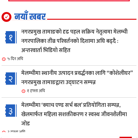
नयाँ खबर
नगरप्रमुख तामाङको दृढ पहल सक्रिय नेतृत्वमा मेलम्ची
१
नगरपालिका तीव्र परिवर्तनको दिशामा अघि बढ्दै :
अन्तरवार्ता भिडियो सहित
५ दिन अघि
मेलम्चीमा स्थानीय उत्पादन प्रवर्द्धनका लागि “कोशेलीघर”
२
नगरप्रमुख तामाङद्वारा उद्घाटन सम्पन्न
१ हफ्ता अघि
मेलम्चीमा ‘क्याच एण्ड सर्भ बल’ प्रतियोगिता सम्पन्न,
३
खेलमार्फत महिला सशक्तीकरण र स्वस्थ जीवनशैलीमा
जोड
३ हफ्ता अघि