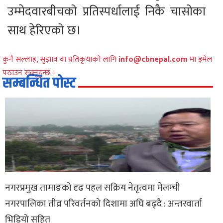
उम्मेदवारबीचको प्रतिस्पर्धालाई निकै चासोका
साथ हेरिएको छ।
कुनै सल्लाह, सुझाव वा प्रतिकृयाको लागि
info@cbnepal.com
मा इमेल
पठाउन सक्नुहुन्छ ।
सम्बन्धित पोस्ट
नगरप्रमुख तामाङको दृढ पहल सक्रिय नेतृत्वमा मेलम्ची
नगरपालिका तीव्र परिवर्तनको दिशामा अघि बढ्दै : अन्तरवार्ता
भिडियो सहित