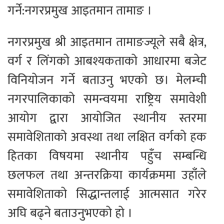
गर्ने:नगरप्रमुख आइतमान तामाङ ।
नगरप्रमुख श्री आइतमान तामाङज्यूले सबै क्षेत्र,
वर्ग र लिंगकाे आबश्यकताकाे आधारमा बजेट
विनियाेजन गर्ने बताउनु भएकाे छ। मेलम्ची
नगरपालिकाकाे समन्वयमा राष्ट्रिय समावेशी
आयाेग द्वारा आयाेजित स्थानीय स्तरमा
समावेशिताकाे अवस्था तथा लक्षित वर्गकाे हक
हितका विषयमा स्थानीय पहुँच सम्बन्धि
छलफल तथा अन्तरक्रिया कार्यक्रममा उहाँले
समावेशिताकाे सिद्धान्तलाई आत्मसात गरेर
अघि बढ्ने बताउनुभएकाे हाे ।