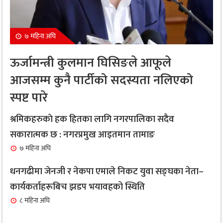
६
सक्छ घातक
१ महिना अघि
७ महिना अघि
नगरप्रमुख तामाङ र उपप्रमुख प्रधानद्वारा मेलम्ची
७
ऊर्जामन्त्री कुलमान घिसिङले आफूले
नगरपालिकाको भूमि व्यवस्थापन शाखाको शुभारम्भ कार्य
आजसम्म कुनै पार्टीको सदस्यता नलिएको
सम्पन्न
स्पष्ट पारे
१ महिना अघि
सबै क्षेत्र, वर्ग र लिंगकाे आवश्यकताकाे आधारमा बजेट
श्रमिकहरुकाे हक हितका लागि नगरपालिका सदैव
८
विनियाेजन गर्ने : नगरप्रमुख आइतमान तामाङ
सकारात्मक छ : नगरप्रमुख आइतमान तामाङ
१ महिना अघि
७ महिना अघि
सर्लाहीका बिमल साहलाई भारतको मुम्बईमा ‘हार्मोनियम
धनगढीमा जेनजी र नेकपा एमाले निकट युवा सङ्घका नेता–
९
ट्युनिङ विशेषज्ञ’ पदकबाट सम्मानित
कार्यकर्ताहरूबिच झडप भयावहको स्थिति
३ महिना अघि
८ महिना अघि
नगरप्रमुख तामाङको अध्यक्षतामा जलवायु उत्थानशील