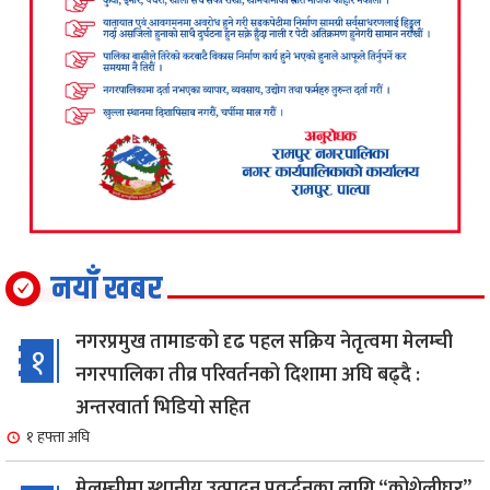
नयाँ खबर
नगरप्रमुख तामाङको दृढ पहल सक्रिय नेतृत्वमा मेलम्ची
१
नगरपालिका तीव्र परिवर्तनको दिशामा अघि बढ्दै :
अन्तरवार्ता भिडियो सहित
१ हफ्ता अघि
मेलम्चीमा स्थानीय उत्पादन प्रवर्द्धनका लागि “कोशेलीघर”