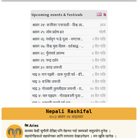
१०
कार्यढाँचा सम्बन्धी एकदिने क्षमता अभिवृद्धि कार्यक्रम
सम्पन्न
३ महिना अघि