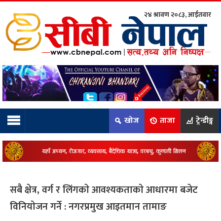
२४ श्रावण २०८३, आईतवार
ाम्रो टिम:
राष्ट्रिय
कुद
खोज
ताजा
ट्रेन्डीङ्ग
धि
ियो
सबै क्षेत्र, वर्ग र लिंगकाे आवश्यकताकाे आधारमा बजेट
ञ्जन
विनियाेजन गर्ने : नगरप्रमुख आइतमान तामाङ
नीति