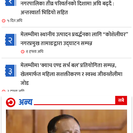
१
नगरपालिका तीव्र परिवर्तनको दिशामा अघि बढ्दै :
अन्तरवार्ता भिडियो सहित
५ दिन अघि
मेलम्चीमा स्थानीय उत्पादन प्रवर्द्धनका लागि “कोशेलीघर”
२
नगरप्रमुख तामाङद्वारा उद्घाटन सम्पन्न
१ हफ्ता अघि
मेलम्चीमा ‘क्याच एण्ड सर्भ बल’ प्रतियोगिता सम्पन्न,
३
खेलमार्फत महिला सशक्तीकरण र स्वस्थ जीवनशैलीमा
जोड
३ हफ्ता अघि
अन्य
सबै
एक सफल बाइक मेकानिक उमेश सोनामको अभिनय क्षेत्रमा
४
दमदार ईन्ट्री,नायिका गरिमा संग रोमान्स: हेर्नुहोस भिडियो ।
४ हफ्ता अघि