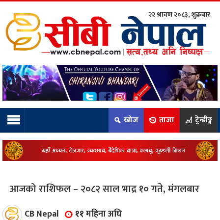
२२ श्रावण २०८३, शुक्रबार
ाम्रो टिम:
राष्ट्रिय
कुद
खोज
ताजा
ट्रेन्डीङ्ग
धि
ियो
आजको राशिफल – २०८२ साल भाद्र १० गते, मंगलबार
ञ्जन
CB Nepal
११ महिना अघि
नीति