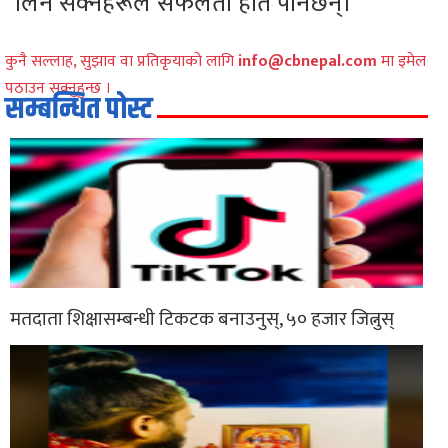
लिन सक्नेहरूले सफलता हात पार्नेछन्।
कुनै सल्लाह, सुझाव वा प्रतिकृयाको लागि
info@cbnepal.com
मा इमेल
पठाउन सक्नुहुन्छ ।
सम्बन्धित पोस्ट
मतदाता शिक्षासम्बन्धी टिकटक बनाउनुस्, ५० हजार जित्नुस्