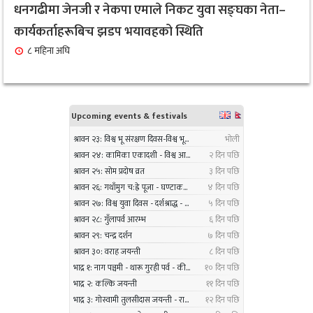
सर्लाहीका बिमल साहलाई भारतको मुम्बईमा ‘हार्मोनियम
धनगढीमा जेनजी र नेकपा एमाले निकट युवा सङ्घका नेता–
९
ट्युनिङ विशेषज्ञ’ पदकबाट सम्मानित
कार्यकर्ताहरूबिच झडप भयावहको स्थिति
३ महिना अघि
८ महिना अघि
नगरप्रमुख तामाङको अध्यक्षतामा जलवायु उत्थानशील
१०
कार्यढाँचा सम्बन्धी एकदिने क्षमता अभिवृद्धि कार्यक्रम
सम्पन्न
३ महिना अघि