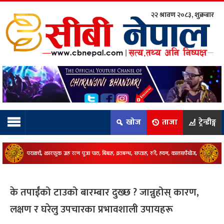
२२ श्रावण २०८३, शुक्रबार
ाम्रो टिम:
राष्ट्रिय
कुद
खोज
ताजा
ट्रेन्डीङ्ग
धि
ियो
के तपाईँको टाउको बारम्बार दुख्छ ? जान्नुहोस् कारण,
ञ्जन
लक्षण र घरेलु उपचारका प्रभावशाली उपायहरू
नीति