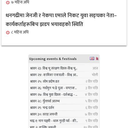
१ महिना अघि
७ महिना अघि
सर्लाहीका बिमल साहलाई भारतको मुम्बईमा ‘हार्मोनियम
धनगढीमा जेनजी र नेकपा एमाले निकट युवा सङ्घका नेता–
९
ट्युनिङ विशेषज्ञ’ पदकबाट सम्मानित
कार्यकर्ताहरूबिच झडप भयावहको स्थिति
३ महिना अघि
८ महिना अघि
नगरप्रमुख तामाङको अध्यक्षतामा जलवायु उत्थानशील
१०
कार्यढाँचा सम्बन्धी एकदिने क्षमता अभिवृद्धि कार्यक्रम
सम्पन्न
३ महिना अघि