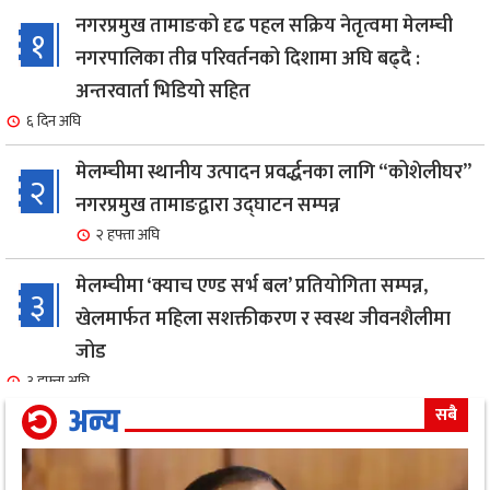
नगरप्रमुख तामाङको दृढ पहल सक्रिय नेतृत्वमा मेलम्ची
१
नगरपालिका तीव्र परिवर्तनको दिशामा अघि बढ्दै :
अन्तरवार्ता भिडियो सहित
६ दिन अघि
मेलम्चीमा स्थानीय उत्पादन प्रवर्द्धनका लागि “कोशेलीघर”
२
नगरप्रमुख तामाङद्वारा उद्घाटन सम्पन्न
२ हफ्ता अघि
मेलम्चीमा ‘क्याच एण्ड सर्भ बल’ प्रतियोगिता सम्पन्न,
३
खेलमार्फत महिला सशक्तीकरण र स्वस्थ जीवनशैलीमा
जोड
३ हफ्ता अघि
अन्य
सबै
एक सफल बाइक मेकानिक उमेश सोनामको अभिनय क्षेत्रमा
४
दमदार ईन्ट्री,नायिका गरिमा संग रोमान्स: हेर्नुहोस भिडियो ।