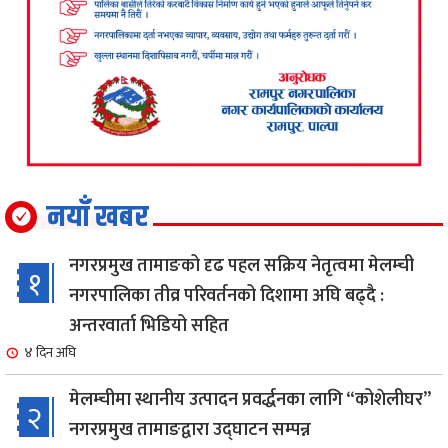
नयाँ खबर
नगरप्रमुख तामाङको दृढ पहल सक्रिय नेतृत्वमा मेलम्ची
१
नगरपालिका तीव्र परिवर्तनको दिशामा अघि बढ्दै :
अन्तरवार्ता भिडियो सहित
४ दिन अघि
मेलम्चीमा स्थानीय उत्पादन प्रवर्द्धनका लागि “कोशेलीघर”
२
नगरप्रमुख तामाङद्वारा उद्घाटन सम्पन्न