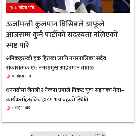
१ महिना अघि
७ महिना अघि
नगरप्रमुख तामाङ र उपप्रमुख प्रधानद्वारा मेलम्ची
७
ऊर्जामन्त्री कुलमान घिसिङले आफूले
नगरपालिकाको भूमि व्यवस्थापन शाखाको शुभारम्भ कार्य
आजसम्म कुनै पार्टीको सदस्यता नलिएको
सम्पन्न
स्पष्ट पारे
१ महिना अघि
सबै क्षेत्र, वर्ग र लिंगकाे आवश्यकताकाे आधारमा बजेट
श्रमिकहरुकाे हक हितका लागि नगरपालिका सदैव
८
विनियाेजन गर्ने : नगरप्रमुख आइतमान तामाङ
सकारात्मक छ : नगरप्रमुख आइतमान तामाङ
१ महिना अघि
७ महिना अघि
सर्लाहीका बिमल साहलाई भारतको मुम्बईमा ‘हार्मोनियम
धनगढीमा जेनजी र नेकपा एमाले निकट युवा सङ्घका नेता–
९
ट्युनिङ विशेषज्ञ’ पदकबाट सम्मानित
कार्यकर्ताहरूबिच झडप भयावहको स्थिति
३ महिना अघि
८ महिना अघि
नगरप्रमुख तामाङको अध्यक्षतामा जलवायु उत्थानशील
१०
कार्यढाँचा सम्बन्धी एकदिने क्षमता अभिवृद्धि कार्यक्रम