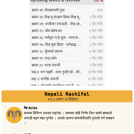
सम्पन्न
३ महिना अघि