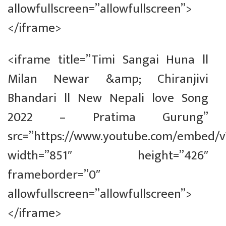
allowfullscreen=”allowfullscreen”>
</iframe>
<iframe title=”Timi Sangai Huna ll
Milan Newar &amp; Chiranjivi
Bhandari ll New Nepali love Song
2022 – Pratima Gurung”
src=”https://www.youtube.com/embed
width=”851″ height=”426″
frameborder=”0″
allowfullscreen=”allowfullscreen”>
</iframe>