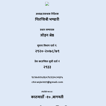
अध्यक्ष/प्रबन्धक निर्देशक
चिरन्जिबी भण्डारी
प्रधान सम्पादक
जोहन श्रेष्ठ
सुचना विभाग दर्ता नं.
२९२०-२०७८/७९
प्रेस काउन्सिल सुची दर्ता नं
२९३३
९८४७४२५२६०/९८२३०८०६२५
chiranjivi027@gmail.com
Address:
काठमाडौँ -१० ,बागमती