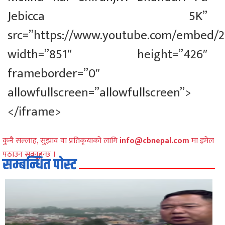
Jebicca 5K”
src=”https://www.youtube.com/embed/
width=”851″ height=”426″
frameborder=”0″
allowfullscreen=”allowfullscreen”>
</iframe>
कुनै सल्लाह, सुझाव वा प्रतिकृयाको लागि
info@cbnepal.com
मा इमेल
पठाउन सक्नुहुन्छ ।
सम्बन्धित पोस्ट