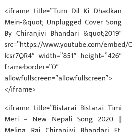
<iframe title=”Tum Dil Ki Dhadkan
Mein-&quot; Unplugged Cover Song
By Chiranjivi Bhandari &quot;2019″
src=”https://www.youtube.com/embed/C
Icsr7QR4″ width=”851″ height=”426″
frameborder=”0″
allowfullscreen=”allowfullscreen”>
</iframe>
<iframe title=”Bistarai Bistarai Timi
Meri – New Nepali Song 2020 ||
Melina Rai Chiranjivi Bhandari Ft.