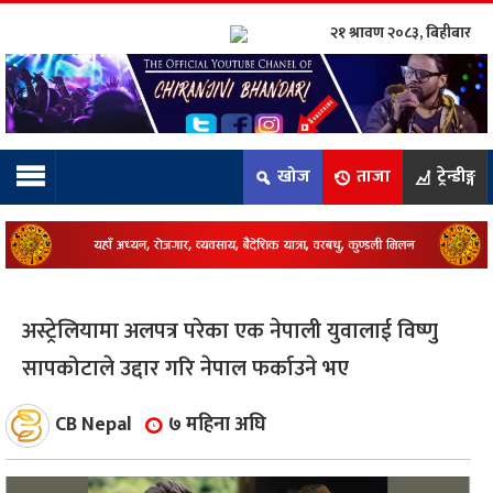
२१ श्रावण २०८३, बिहीबार
ाम्रो टिम:
राष्ट्रिय
खोज
ताजा
ट्रेन्डीङ्ग
कुद
धि
ियो
अस्ट्रेलियामा अलपत्र परेका एक नेपाली युवालाई विष्णु
ञ्जन
सापकोटाले उद्दार गरि नेपाल फर्काउने भए
नीति
CB Nepal
७ महिना अघि
ाज