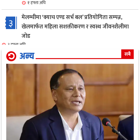
१ हफ्ता अघि
मेलम्चीमा ‘क्याच एण्ड सर्भ बल’ प्रतियोगिता सम्पन्न,
३
खेलमार्फत महिला सशक्तीकरण र स्वस्थ जीवनशैलीमा
जोड
३ हफ्ता अघि
अन्य
सबै
एक सफल बाइक मेकानिक उमेश सोनामको अभिनय क्षेत्रमा
४
दमदार ईन्ट्री,नायिका गरिमा संग रोमान्स: हेर्नुहोस भिडियो ।
३ हफ्ता अघि
गृहमन्त्री गुरुङ द्वारा जिल्ला प्रहरी कार्यालय,मोरङको
५
निरीक्षण कार्य सम्पन्न
१ महिना अघि
सावधान : यस्ता व्यक्तिहरुको लागि नरिवल पानी पिउनु हुन
६
सक्छ घातक