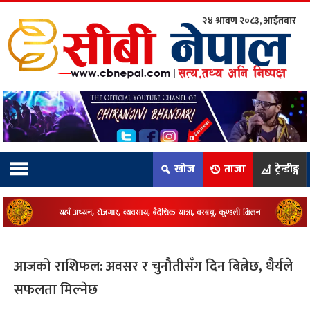
२४ श्रावण २०८३, आईतवार
ाम्रो टिम:
राष्ट्रिय
कुद
खोज
ताजा
ट्रेन्डीङ्ग
धि
ियो
आजको राशिफल: अवसर र चुनौतीसँग दिन बित्नेछ, धैर्यले
ञ्जन
सफलता मिल्नेछ
नीति