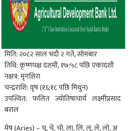
मिति: २०८२ साल भदौ २ गते, सोमबार
तिथि: कृष्णपक्ष दशमी, १७:५८ पछि एकादशी
नक्षत्र: मृगशिरा
चन्द्रराशि: वृष (१६:१८ पछि मिथुन)
उपस्थित: फलित ज्योतिषाचार्य लक्ष्मीप्रसाद
बराल
मेष (Aries) – चु, चे, चो, ला, लि, लु, ले, लो, अ