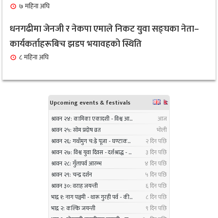
१ महिना अघि
७ महिना अघि
सर्लाहीका बिमल साहलाई भारतको मुम्बईमा ‘हार्मोनियम
धनगढीमा जेनजी र नेकपा एमाले निकट युवा सङ्घका नेता–
९
ट्युनिङ विशेषज्ञ’ पदकबाट सम्मानित
कार्यकर्ताहरूबिच झडप भयावहको स्थिति
३ महिना अघि
८ महिना अघि
नगरप्रमुख तामाङको अध्यक्षतामा जलवायु उत्थानशील
१०
कार्यढाँचा सम्बन्धी एकदिने क्षमता अभिवृद्धि कार्यक्रम
सम्पन्न
३ महिना अघि