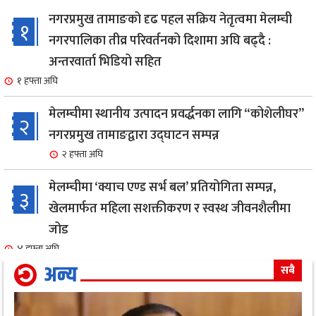
नगरप्रमुख तामाङको दृढ पहल सक्रिय नेतृत्वमा मेलम्ची
१
नगरपालिका तीव्र परिवर्तनको दिशामा अघि बढ्दै :
अन्तरवार्ता भिडियो सहित
१ हफ्ता अघि
मेलम्चीमा स्थानीय उत्पादन प्रवर्द्धनका लागि “कोशेलीघर”
२
नगरप्रमुख तामाङद्वारा उद्घाटन सम्पन्न
२ हफ्ता अघि
मेलम्चीमा ‘क्याच एण्ड सर्भ बल’ प्रतियोगिता सम्पन्न,
३
खेलमार्फत महिला सशक्तीकरण र स्वस्थ जीवनशैलीमा
जोड
४ हफ्ता अघि
अन्य
सबै
एक सफल बाइक मेकानिक उमेश सोनामको अभिनय क्षेत्रमा
४
दमदार ईन्ट्री,नायिका गरिमा संग रोमान्स: हेर्नुहोस भिडियो ।