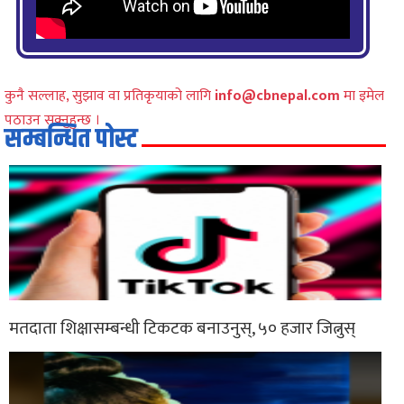
कुनै सल्लाह, सुझाव वा प्रतिकृयाको लागि
info@cbnepal.com
मा इमेल
पठाउन सक्नुहुन्छ ।
सम्बन्धित पोस्ट
मतदाता शिक्षासम्बन्धी टिकटक बनाउनुस्, ५० हजार जित्नुस्