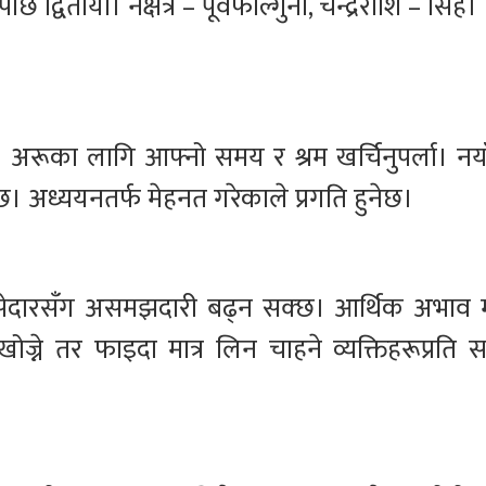
ि द्वितीया। नक्षत्र – पूर्वफाल्गुनी, चन्द्रराशि – सिंह।
अरूका लागि आफ्नो समय र श्रम खर्चिनुपर्ला। नय
 छ। अध्ययनतर्फ मेहनत गरेकाले प्रगति हुनेछ।
हिस्सेदारसँग असमझदारी बढ्न सक्छ। आर्थिक अभाव
्ने तर फाइदा मात्र लिन चाहने व्यक्तिहरूप्रति 