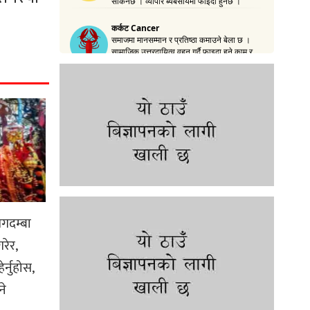
गदम्बा
रेर,
र्नुहोस,
ने