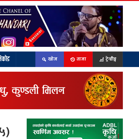
िकोड
खोज
ताजा
ट्रेन्डीङ्ग
५)