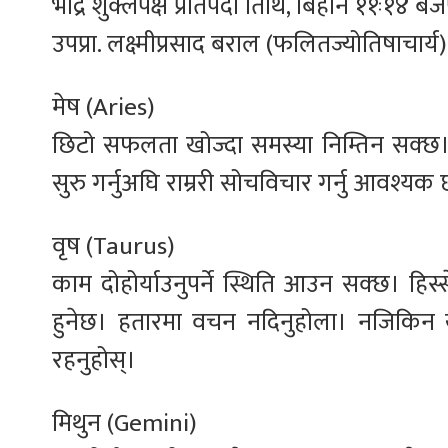
भाद्र शुक्लपक्ष प्रतिपदा तिथि, बिहान ११ः१४ बजेपछ
उपप्रा. लक्ष्मीप्रसाद बराल (फलितज्योतिषाचार्य)
मेष (Aries)
छिटो सफलता खोज्दा समस्या निम्तिन सक्छ। 
सुरु गर्नुअघि राम्ररी सोचविचार गर्नु आवश्यक
वृष (Taurus)
काम दोहोर्याउनुपर्ने स्थिति आउन सक्छ। 
हुनेछ। हतारमा वचन नदिनुहोला। नजिकिन खोज
रहनुहोस्।
मिथुन (Gemini)