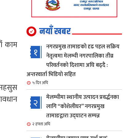
नयाँ खबर
ाँ काम
नगरप्रमुख तामाङको दृढ पहल सक्रिय
१
नेतृत्वमा मेलम्ची नगरपालिका तीव्र
परिवर्तनको दिशामा अघि बढ्दै :
अन्तरवार्ता भिडियो सहित
५ दिन अघि
 महसुस
मेलम्चीमा स्थानीय उत्पादन प्रवर्द्धनका
सावधान
२
लागि “कोशेलीघर” नगरप्रमुख
तामाङद्वारा उद्घाटन सम्पन्न
२ हफ्ता अघि