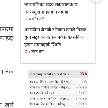
सावधान : यस्ता व्यक्तिहरुको लागि
नगरपालिका सदैव सकारात्मक छ :
६
नरिवल पानी पिउनु हुन सक्छ घातक
नगरप्रमुख आइतमान तामाङ
१ महिना अघि
७ महिना अघि
यापारमा
नगरप्रमुख तामाङ र उपप्रमुख
धनगढीमा जेनजी र नेकपा एमाले निकट
७
प्रधानद्वारा मेलम्ची नगरपालिकाको
 फाइदा
युवा सङ्घका नेता–कार्यकर्ताहरूबिच
भूमि व्यवस्थापन शाखाको शुभारम्भ
झडप भयावहको स्थिति
कार्य सम्पन्न
८ महिना अघि
१ महिना अघि
सबै क्षेत्र, वर्ग र लिंगकाे आवश्यकताकाे
८
सामाजिक
आधारमा बजेट विनियाेजन गर्ने :
नगरप्रमुख आइतमान तामाङ
१ महिना अघि
सर्लाहीका बिमल साहलाई भारतको
९
य खर्च
मुम्बईमा ‘हार्मोनियम ट्युनिङ विशेषज्ञ’