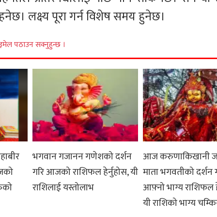
हनेछ। लक्ष्य पूरा गर्न विशेष समय हुनेछ।
इमेल पठाउन सक्नुहुन्छ ।
हाबीर
भगवान गजानन गणेशको दर्शन
आज करुणाकिखानी ज
आजको
गरि आजको राशिफल हेर्नुहोस, यी
माता भगवतीको दर्शन ग
रुको
राशिलाई यस्तोलाभ
आफ़्नो भाग्य राशिफल हे
यी राशिको भाग्य चम्कि