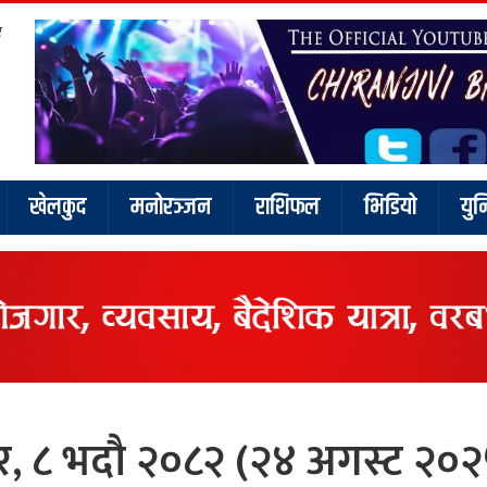
र
खेलकुद
मनोरञ्जन
राशिफल
भिडियो
युन
 ८ भदौ २०८२ (२४ अगस्ट २०२