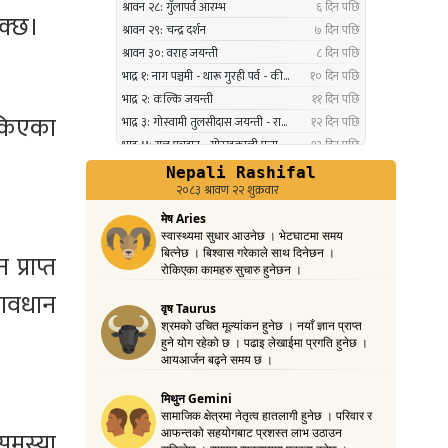
क्छ।
पदकबाट सम्मानित
३ महिना अघि
नगरप्रमुख तामाङको अध्यक्षतामा
१०
ोकिएका
जलवायु उत्थानशील कार्यढाँचा
सम्बन्धी एकदिने क्षमता अभिवृद्धि
कार्यक्रम सम्पन्न
३ महिना अघि
प्राप्त
सावधान
समस्या