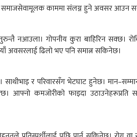
ेछ। समाजसेवामूलक काममा संलग्न हुने अवसर आउन स
 तुरुन्तै नआउला। गोपनीय कुरा बाहिरिन सक्छ। र
छ। नयाँ अवसरलाई ढिलो भए पनि समात्न सकिनेछ।
छ। साथीभाइ र परिवारसँग भेटघाट हुनेछ। मान–सम्मान 
्छ। आफ्नो कमजोरीको फाइदा उठाउनेहरूप्रति 
तले प्रतिस्पर्धीलाई पछि पार्न सकिनेछ। रोग वा 