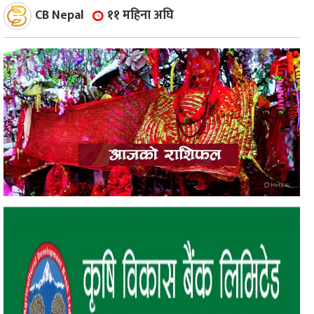
CB Nepal
११ महिना अघि
ाज
्थ्य