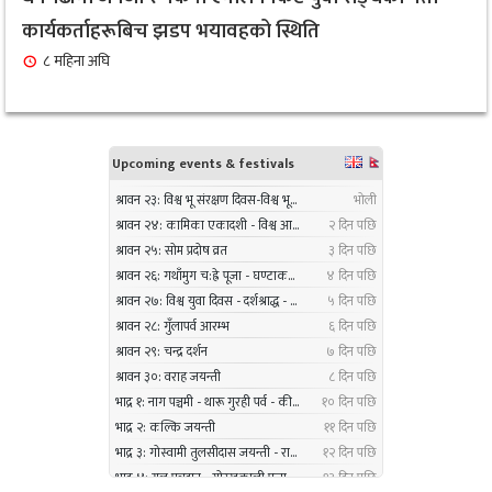
९
ट्युनिङ विशेषज्ञ’ पदकबाट सम्मानित
कार्यकर्ताहरूबिच झडप भयावहको स्थिति
३ महिना अघि
८ महिना अघि
नगरप्रमुख तामाङको अध्यक्षतामा जलवायु उत्थानशील
१०
कार्यढाँचा सम्बन्धी एकदिने क्षमता अभिवृद्धि कार्यक्रम
सम्पन्न
३ महिना अघि