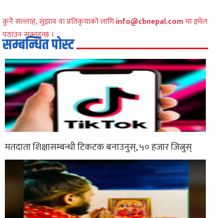
कुनै सल्लाह, सुझाव वा प्रतिकृयाको लागि
info@cbnepal.com
मा इमेल
पठाउन सक्नुहुन्छ ।
सम्बन्धित पोस्ट
मतदाता शिक्षासम्बन्धी टिकटक बनाउनुस्, ५० हजार जित्नुस्