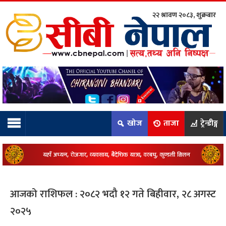
२२ श्रावण २०८३, शुक्रबार
ाम्रो टिम:
राष्ट्रिय
कुद
खोज
ताजा
ट्रेन्डीङ्ग
धि
ियो
आजको राशिफल : २०८२ भदौ १२ गते बिहीवार, २८ अगस्ट
ञ्जन
२०२५
नीति