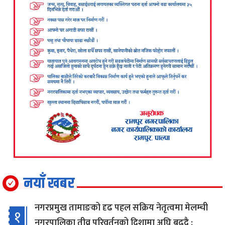
नयाँ खबर
नगरप्रमुख तामाङको दृढ पहल सक्रिय नेतृत्वमा मेलम्ची
१
नगरपालिका तीव्र परिवर्तनको दिशामा अघि बढ्दै :