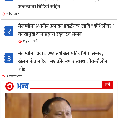
अन्तरवार्ता भिडियो सहित
५ दिन अघि
मेलम्चीमा स्थानीय उत्पादन प्रवर्द्धनका लागि “कोशेलीघर”
२
नगरप्रमुख तामाङद्वारा उद्घाटन सम्पन्न
१ हफ्ता अघि
मेलम्चीमा ‘क्याच एण्ड सर्भ बल’ प्रतियोगिता सम्पन्न,
३
खेलमार्फत महिला सशक्तीकरण र स्वस्थ जीवनशैलीमा
जोड
३ हफ्ता अघि
अन्य
सबै
एक सफल बाइक मेकानिक उमेश सोनामको अभिनय क्षेत्रमा
४
दमदार ईन्ट्री,नायिका गरिमा संग रोमान्स: हेर्नुहोस भिडियो ।
४ हफ्ता अघि
गृहमन्त्री गुरुङ द्वारा जिल्ला प्रहरी कार्यालय,मोरङको