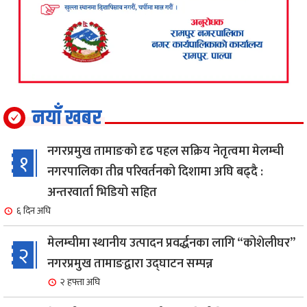
नयाँ खबर
नगरप्रमुख तामाङको दृढ पहल सक्रिय नेतृत्वमा मेलम्ची
१
नगरपालिका तीव्र परिवर्तनको दिशामा अघि बढ्दै :
अन्तरवार्ता भिडियो सहित
६ दिन अघि
मेलम्चीमा स्थानीय उत्पादन प्रवर्द्धनका लागि “कोशेलीघर”
२
नगरप्रमुख तामाङद्वारा उद्घाटन सम्पन्न
२ हफ्ता अघि