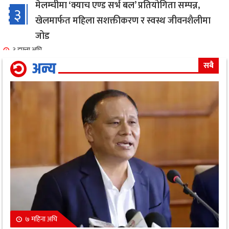
मेलम्चीमा ‘क्याच एण्ड सर्भ बल’ प्रतियोगिता सम्पन्न,
३
खेलमार्फत महिला सशक्तीकरण र स्वस्थ जीवनशैलीमा
जोड
३ हफ्ता अघि
अन्य
सबै
एक सफल बाइक मेकानिक उमेश सोनामको अभिनय क्षेत्रमा
४
दमदार ईन्ट्री,नायिका गरिमा संग रोमान्स: हेर्नुहोस भिडियो ।
४ हफ्ता अघि
गृहमन्त्री गुरुङ द्वारा जिल्ला प्रहरी कार्यालय,मोरङको
५
निरीक्षण कार्य सम्पन्न
१ महिना अघि
सावधान : यस्ता व्यक्तिहरुको लागि नरिवल पानी पिउनु हुन
६
सक्छ घातक
१ महिना अघि
७ महिना अघि