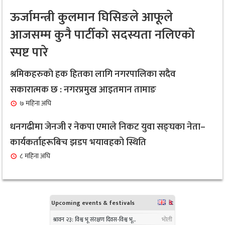
नगरप्रमुख तामाङ र उपप्रमुख प्रधानद्वारा मेलम्ची
७
ऊर्जामन्त्री कुलमान घिसिङले आफूले
नगरपालिकाको भूमि व्यवस्थापन शाखाको शुभारम्भ कार्य
आजसम्म कुनै पार्टीको सदस्यता नलिएको
सम्पन्न
स्पष्ट पारे
१ महिना अघि
सबै क्षेत्र, वर्ग र लिंगकाे आवश्यकताकाे आधारमा बजेट
श्रमिकहरुकाे हक हितका लागि नगरपालिका सदैव
८
विनियाेजन गर्ने : नगरप्रमुख आइतमान तामाङ
सकारात्मक छ : नगरप्रमुख आइतमान तामाङ
१ महिना अघि
७ महिना अघि
सर्लाहीका बिमल साहलाई भारतको मुम्बईमा ‘हार्मोनियम
धनगढीमा जेनजी र नेकपा एमाले निकट युवा सङ्घका नेता–
९
ट्युनिङ विशेषज्ञ’ पदकबाट सम्मानित
कार्यकर्ताहरूबिच झडप भयावहको स्थिति
३ महिना अघि
८ महिना अघि
नगरप्रमुख तामाङको अध्यक्षतामा जलवायु उत्थानशील
१०
कार्यढाँचा सम्बन्धी एकदिने क्षमता अभिवृद्धि कार्यक्रम
सम्पन्न
३ महिना अघि