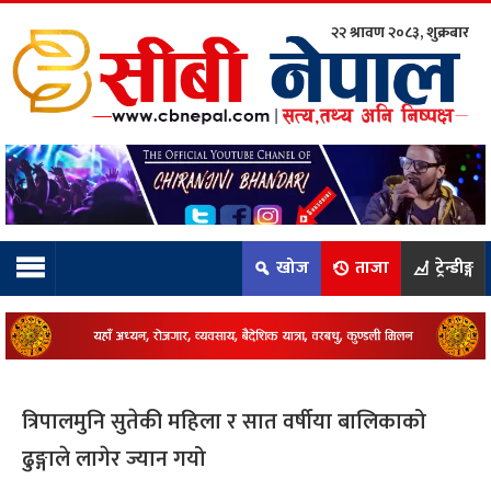
२२ श्रावण २०८३, शुक्रबार
ाम्रो टिम:
राष्ट्रिय
कुद
खोज
ताजा
ट्रेन्डीङ्ग
धि
ियो
त्रिपालमुनि सुतेकी महिला र सात वर्षीया बालिकाको
ञ्जन
ढुङ्गाले लागेर ज्यान गयो
नीति