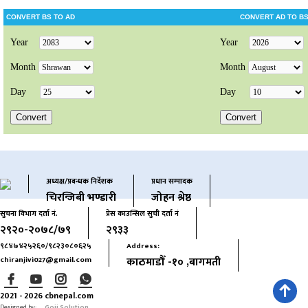
अध्यक्ष/प्रबन्धक निर्देशक
प्रधान सम्पादक
चिरन्जिबी भण्डारी
जोहन श्रेष्ठ
सुचना विभाग दर्ता नं.
प्रेस काउन्सिल सुची दर्ता नं
२९२०-२०७८/७९
२९३३
९८४७४२५२६०/९८२३०८०६२५
Address:
काठमाडौँ -१० ,बागमती
chiranjivi027@gmail.com
2021 - 2026 cbnepal.com
Designed by:
Goji Solution