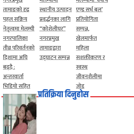
नगरप्रमुख
मेलम्चीमा
मेलम्चीमा ‘क्याच
तामाङको दृढ
स्थानीय उत्पादन
एण्ड सर्भ बल’
पहल सक्रिय
प्रवर्द्धनका लागि
प्रतियोगिता
नेतृत्वमा मेलम्ची
“कोशेलीघर”
सम्पन्न,
नगरपालिका
नगरप्रमुख
खेलमार्फत
तीव्र परिवर्तनको
तामाङद्वारा
महिला
दिशामा अघि
उद्घाटन सम्पन्न
सशक्तीकरण र
बढ्दै :
स्वस्थ
अन्तरवार्ता
जीवनशैलीमा
भिडियो सहित
जोड
प्रतिक्रिया दिनुहोस