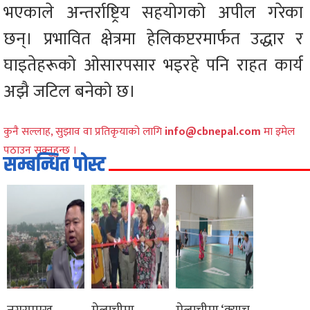
भएकाले अन्तर्राष्ट्रिय सहयोगको अपील गरेका
छन्। प्रभावित क्षेत्रमा हेलिकप्टरमार्फत उद्धार र
घाइतेहरूको ओसारपसार भइरहे पनि राहत कार्य
अझै जटिल बनेको छ।
कुनै सल्लाह, सुझाव वा प्रतिकृयाको लागि
info@cbnepal.com
मा इमेल
पठाउन सक्नुहुन्छ ।
सम्बन्धित पोस्ट