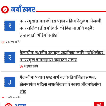
नयाँ खबर
नगरप्रमुख तामाङको दृढ पहल सक्रिय नेतृत्वमा मेलम्ची
१
नगरपालिका तीव्र परिवर्तनको दिशामा अघि बढ्दै :
अन्तरवार्ता भिडियो सहित
१ हफ्ता अघि
मेलम्चीमा स्थानीय उत्पादन प्रवर्द्धनका लागि “कोशेलीघर”
२
नगरप्रमुख तामाङद्वारा उद्घाटन सम्पन्न
२ हफ्ता अघि
मेलम्चीमा ‘क्याच एण्ड सर्भ बल’ प्रतियोगिता सम्पन्न,
३
खेलमार्फत महिला सशक्तीकरण र स्वस्थ जीवनशैलीमा
जोड
१ महिना अघि
सबै