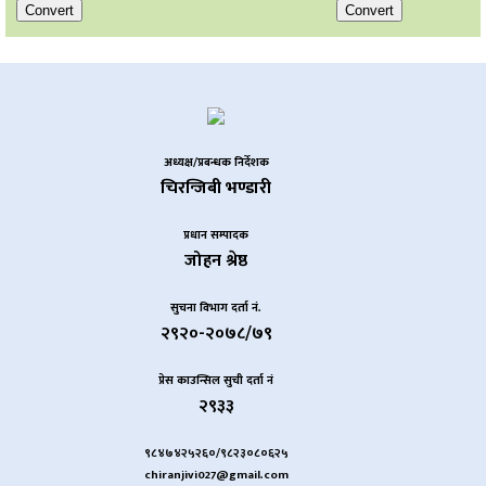
अध्यक्ष/प्रबन्धक निर्देशक
चिरन्जिबी भण्डारी
प्रधान सम्पादक
जोहन श्रेष्ठ
सुचना विभाग दर्ता नं.
२९२०-२०७८/७९
प्रेस काउन्सिल सुची दर्ता नं
२९३३
९८४७४२५२६०/९८२३०८०६२५
chiranjivi027@gmail.com