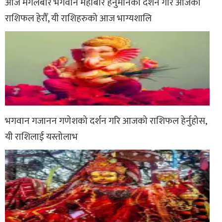
आज मंगलबार भगवान महाबीर हनुमानको दर्शन गरि आजको
राशिफल हेरौँ, यी राशिहरुको आज भाग्यशालि
भगवान गजानन गणेशको दर्शन गरि आजको राशिफल हेर्नुहोस,
यी राशिलाई यस्तोलाभ