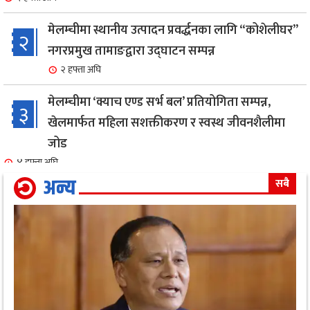
मेलम्चीमा स्थानीय उत्पादन प्रवर्द्धनका लागि “कोशेलीघर”
२
नगरप्रमुख तामाङद्वारा उद्घाटन सम्पन्न
२ हफ्ता अघि
मेलम्चीमा ‘क्याच एण्ड सर्भ बल’ प्रतियोगिता सम्पन्न,
३
खेलमार्फत महिला सशक्तीकरण र स्वस्थ जीवनशैलीमा
जोड
४ हफ्ता अघि
अन्य
सबै
एक सफल बाइक मेकानिक उमेश सोनामको अभिनय क्षेत्रमा
४
दमदार ईन्ट्री,नायिका गरिमा संग रोमान्स: हेर्नुहोस भिडियो ।
१ महिना अघि
गृहमन्त्री गुरुङ द्वारा जिल्ला प्रहरी कार्यालय,मोरङको
५
निरीक्षण कार्य सम्पन्न
१ महिना अघि