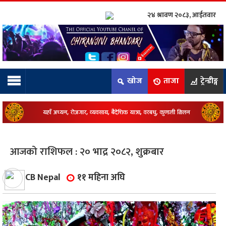
२४ श्रावण २०८३, आईतवार
ाम्रो टिम:
राष्ट्रिय
खोज
ताजा
ट्रेन्डीङ्ग
कुद
धि
ियो
आजको राशिफल : २० भाद्र २०८२, शुक्रबार
ञ्जन
CB Nepal
११ महिना अघि
नीति
ाज