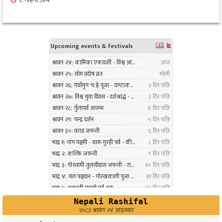
नगरप्रमुख तामाङको अध्यक्षतामा जलवायु उत्थानशील
१०
कार्यढाँचा सम्बन्धी एकदिने क्षमता अभिवृद्धि कार्यक्रम
सम्पन्न
३ महिना अघि