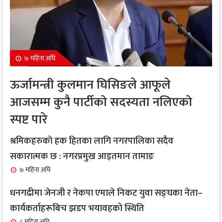
सावधान : यस्ता व्यक्तिहरुको लागि नरिवल पानी पिउनु हुन
६
सक्छ घातक
१ महिना अघि
७ महिना अघि
नगरप्रमुख तामाङ र उपप्रमुख प्रधानद्वारा मेलम्ची
७
ऊर्जामन्त्री कुलमान घिसिङले आफूले
नगरपालिकाको भूमि व्यवस्थापन शाखाको शुभारम्भ कार्य
आजसम्म कुनै पार्टीको सदस्यता नलिएको
सम्पन्न
स्पष्ट पारे
१ महिना अघि
सबै क्षेत्र, वर्ग र लिंगकाे आवश्यकताकाे आधारमा बजेट
श्रमिकहरुकाे हक हितका लागि नगरपालिका सदैव
८
विनियाेजन गर्ने : नगरप्रमुख आइतमान तामाङ
सकारात्मक छ : नगरप्रमुख आइतमान तामाङ
१ महिना अघि
७ महिना अघि
सर्लाहीका बिमल साहलाई भारतको मुम्बईमा ‘हार्मोनियम
धनगढीमा जेनजी र नेकपा एमाले निकट युवा सङ्घका नेता–
९
ट्युनिङ विशेषज्ञ’ पदकबाट सम्मानित
कार्यकर्ताहरूबिच झडप भयावहको स्थिति
३ महिना अघि
८ महिना अघि