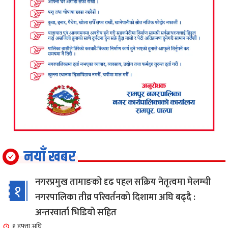
नयाँ खबर
नगरप्रमुख तामाङको दृढ पहल सक्रिय नेतृत्वमा मेलम्ची
१
नगरपालिका तीव्र परिवर्तनको दिशामा अघि बढ्दै :
अन्तरवार्ता भिडियो सहित
१ हफ्ता अघि