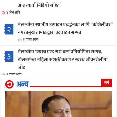
अन्तरवार्ता भिडियो सहित
४ दिन अघि
मेलम्चीमा स्थानीय उत्पादन प्रवर्द्धनका लागि “कोशेलीघर”
२
नगरप्रमुख तामाङद्वारा उद्घाटन सम्पन्न
१ हफ्ता अघि
मेलम्चीमा ‘क्याच एण्ड सर्भ बल’ प्रतियोगिता सम्पन्न,
३
खेलमार्फत महिला सशक्तीकरण र स्वस्थ जीवनशैलीमा
जोड
३ हफ्ता अघि
अन्य
सबै
एक सफल बाइक मेकानिक उमेश सोनामको अभिनय क्षेत्रमा
४
दमदार ईन्ट्री,नायिका गरिमा संग रोमान्स: हेर्नुहोस भिडियो ।
३ हफ्ता अघि
गृहमन्त्री गुरुङ द्वारा जिल्ला प्रहरी कार्यालय,मोरङको