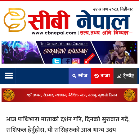
२१ श्रावण २०८३, बिहीबार
ाम्रो टिम:
राष्ट्रिय
कुद
खोज
ताजा
ट्रेन्डीङ्ग
धि
ियो
आज पाथिभारा माताको दर्शन गरि, दिनको सुरुवात गर्दै,
ञ्जन
राशिफल हेर्नुहोस, यी रासिहरुको आज भाग्य उदय
नीति