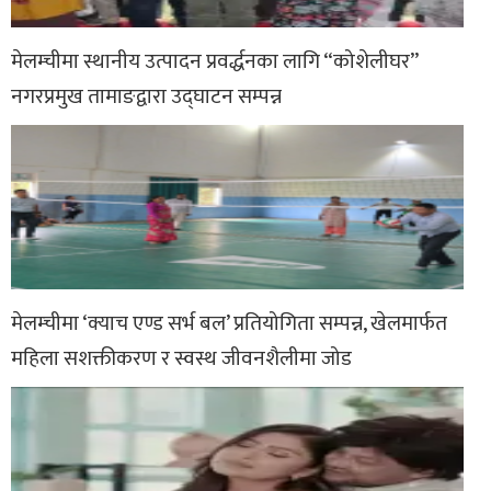
मेलम्चीमा स्थानीय उत्पादन प्रवर्द्धनका लागि “कोशेलीघर”
नगरप्रमुख तामाङद्वारा उद्घाटन सम्पन्न
मेलम्चीमा ‘क्याच एण्ड सर्भ बल’ प्रतियोगिता सम्पन्न, खेलमार्फत
महिला सशक्तीकरण र स्वस्थ जीवनशैलीमा जोड