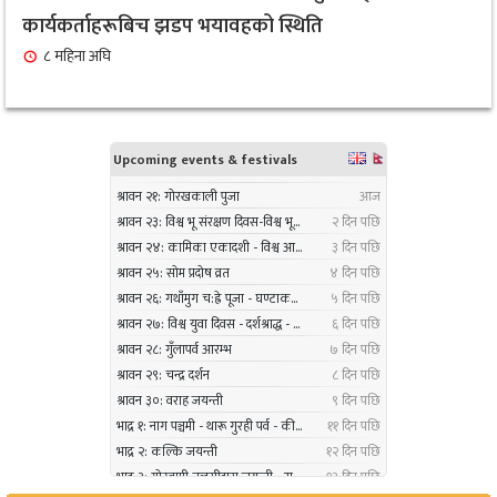
९
ट्युनिङ विशेषज्ञ’ पदकबाट सम्मानित
कार्यकर्ताहरूबिच झडप भयावहको स्थिति
३ महिना अघि
८ महिना अघि
नगरप्रमुख तामाङको अध्यक्षतामा जलवायु उत्थानशील
१०
कार्यढाँचा सम्बन्धी एकदिने क्षमता अभिवृद्धि कार्यक्रम
सम्पन्न
३ महिना अघि