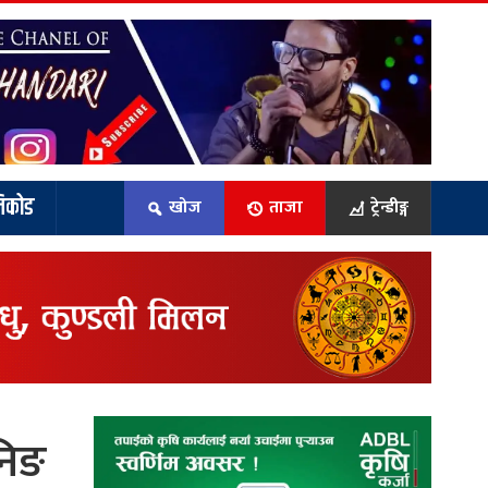
िकोड
खोज
ताजा
ट्रेन्डीङ्ग
निङ