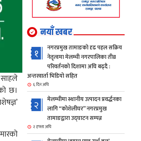
नयाँ खबर
नगरप्रमुख तामाङको दृढ पहल सक्रिय
१
नेतृत्वमा मेलम्ची नगरपालिका तीव्र
परिवर्तनको दिशामा अघि बढ्दै :
अन्तरवार्ता भिडियो सहित
 साहले
६ दिन अघि
एको छ।
मेलम्चीमा स्थानीय उत्पादन प्रवर्द्धनका
ेषज्ञ’
२
लागि “कोशेलीघर” नगरप्रमुख
तामाङद्वारा उद्घाटन सम्पन्न
२ हफ्ता अघि
ुमारको