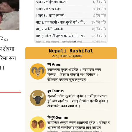
पदकबाट सम्मानित
३ महिना अघि
नगरप्रमुख तामाङको अध्यक्षतामा
१०
निक
जलवायु उत्थानशील कार्यढाँचा
सम्बन्धी एकदिने क्षमता अभिवृद्धि
षेत्रमा
कार्यक्रम सम्पन्न
रिमा संग
३ महिना अघि
ो ।