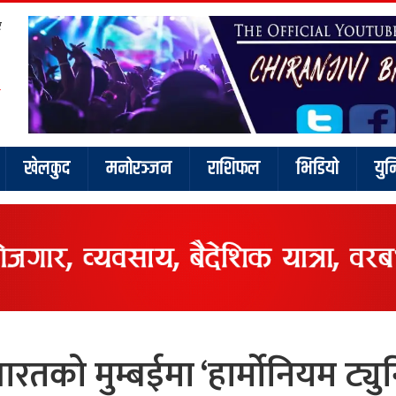
र
खेलकुद
मनोरञ्जन
राशिफल
भिडियो
युन
तको मुम्बईमा ‘हार्मोनियम ट्यु