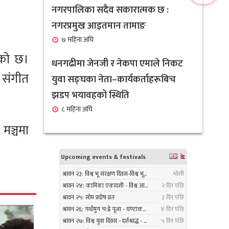
सावधान : यस्ता व्यक्तिहरुको लागि
नगरपालिका सदैव सकारात्मक छ :
६
नरिवल पानी पिउनु हुन सक्छ घातक
नगरप्रमुख आइतमान तामाङ
१ महिना अघि
७ महिना अघि
ेको छ।
नगरप्रमुख तामाङ र उपप्रमुख
धनगढीमा जेनजी र नेकपा एमाले निकट
७
 संगीत
प्रधानद्वारा मेलम्ची नगरपालिकाको
युवा सङ्घका नेता–कार्यकर्ताहरूबिच
भूमि व्यवस्थापन शाखाको शुभारम्भ
झडप भयावहको स्थिति
कार्य सम्पन्न
८ महिना अघि
१ महिना अघि
मञ्चमा
सबै क्षेत्र, वर्ग र लिंगकाे आवश्यकताकाे
८
आधारमा बजेट विनियाेजन गर्ने :
नगरप्रमुख आइतमान तामाङ
१ महिना अघि
सर्लाहीका बिमल साहलाई भारतको
९
मुम्बईमा ‘हार्मोनियम ट्युनिङ विशेषज्ञ’