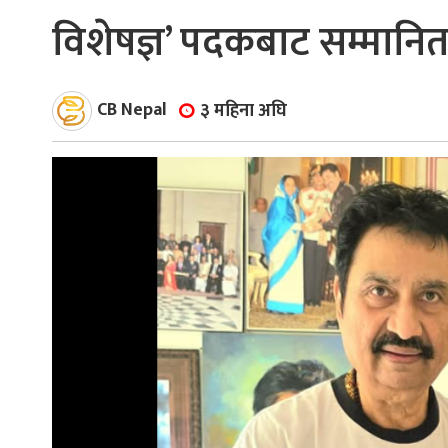
विशेषज्ञ’ पदकबाट सम्मानि
ाज
्थ्य
CB Nepal
३ महिना अघि