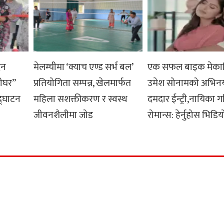
दन
मेलम्चीमा ‘क्याच एण्ड सर्भ बल’
एक सफल बाइक मेका
लीघर”
प्रतियोगिता सम्पन्न, खेलमार्फत
उमेश सोनामको अभिनय क्
द्घाटन
महिला सशक्तीकरण र स्वस्थ
दमदार ईन्ट्री,नायिका ग
जीवनशैलीमा जोड
रोमान्स: हेर्नुहोस भिडिय