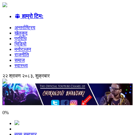
हाम्रो टिम:
अन्तर्राष्ट्रिय
खेलकुद
प्रविधि
भिडियो
मनोरञ्जन
राजनीति
समाज
स्वास्थ्य
२२ श्रावण २०८३, शुक्रबार
0
%
मुख्य समाचार