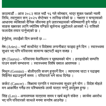
काठमाडौं – आज २०८२ साल भदौ १६ गते सोमबार, भाद्र शुक्ल पक्षको नवमी
तिथि, तदनुसार सन् २०२५ सेप्टेम्बर १ तारिख परेको छ । नक्षत्र र चन्द्रमाको
आधारमा व्यक्तिको दैनिक जीवनमा हुने उतारचढावको भविष्यवाणी हुने गर्दछ ।
साहस खबरका लागि ज्योतिष पण्डित सूर्यनाथ लुइटेलले आजको १२ राशिको
फलादेश तयार पार्नुभएको छ ।
हेर्नुहोस्, तपाईंको दिन कस्तो छ —
मेष (Aries) – नयाँ साथीभेट र विदेशमा लगानीबाट फाइदा हुने दिन । स्वास्थ्यमा
सुधार भए पनि परिवारमा सामान्य खटपटी बढ्न सक्छ ।
वृष (Taurus) – परिवारमा मेलमिलाप र घुमघामको योग । हराइरहेको सम्पत्ति
पाउन सक्ने सम्भावना । स्वास्थ्यमा विशेष ख्याल आवश्यक ।
मिथुन (Gemini) – बोलीप्रति सजग हुनुपर्ने दिन । व्यापारमा घाटा र पढाइमा
मिहिनेत बढाउनुपर्ने समय । परिवारले भने साथ दिनेछ ।
कर्कट (Cancer) – शिक्षामा प्रगति र स्वास्थ्यमा सुधार हुने योग । विदेश मोहले
मन आकर्षित गर्नेछ तर पश्चिमतर्फ लामो यात्रा नगर्नु उपयुक्त हुन्छ ।
सिंह (Leo) – अनावश्यक यात्रामा समय र खर्च बढ्ने संकेत । कार्यमा अवरोध
भए पनि परिवारको साथले मनमा सन्तोष आउनेछ ।