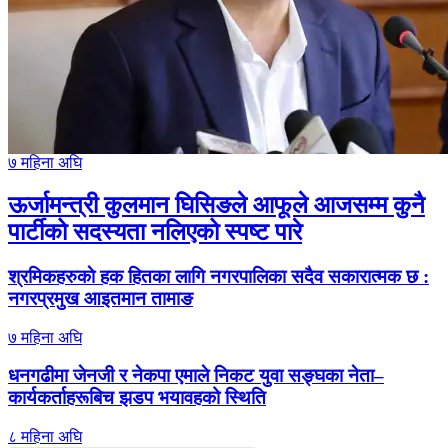
७ महिना अघि
ऊर्जामन्त्री कुलमान घिसिङले आफूले आजसम्म कुनै
पार्टीको सदस्यता नलिएको स्पष्ट पारे
श्रमिकहरुकाे हक हितका लागि नगरपालिका सदैव सकारात्मक छ :
नगरप्रमुख आइतमान तामाङ
७ महिना अघि
धनगढीमा जेनजी र नेकपा एमाले निकट युवा सङ्घका नेता–
कार्यकर्ताहरूबिच झडप भयावहको स्थिति
८ महिना अघि