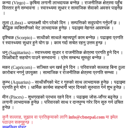
कन्या (Virgo) – कृषिमा लगानी लाभदायक बन्नेछ । राजनीतिक क्षेत्रमा पहुँच
विस्तार हुने सम्भावना । स्वास्थ्यमा सुधार र सामाजिक सेवाको अवसर पाइनेछ
।
तुला (Libra) – धनलक्ष्मी योग परेको दिन । सम्पत्तिको सदुपयोग गर्नुपर्ने छ ।
बौद्धिक व्यक्तिसँगको भेट लाभदायक हुनेछ । पढाइमा मेहनत आवश्यक ।
वृश्चिक (Scorpio) – साथीको साथले महत्त्वपूर्ण काम बन्नेछ । पढाइमा प्रगति
र स्वास्थ्यमा सुधार हुने योग छ । काम गर्दा सचेत रहनु उत्तम हुन्छ ।
धनु (Sagittarius) – स्वास्थ्यमा सुधार र राजनीतिक क्षेत्रमा प्रगति हुने दिन ।
विपक्षीबाटै सहयोग पाउने सम्भावना । प्रेम सम्बन्ध सुमधुर बन्नेछ ।
मकर (Capricorn) – सञ्चित धन खर्च हुने दिन । परिवारको सल्लाह बिना ठुला
कारोबार नगर्नु उपयुक्त । सामाजिक र राजनीतिक क्षेत्रमा प्रगति सम्भव ।
कुम्भ (Aquarius) – साथीसँगको भेट र गुरुको साथ लाभदायक हुनेछ । पढाइमा
प्रगति हुने योग । धार्मिक कार्यमा सहभागी भएर दिनको सुरुवात गर्न शुभ हुनेछ ।
मीन (Pisces) – शुभग्रहको प्रभाव रहने दिन । पढाइमा जोस-जाँगर बढ्नेछ ।
लगानी लाभदायक हुनेछ । परिवारको साथ र दानपुण्य गरेर दिन सुरु गर्न उचित
हुनेछ ।
कुनै सल्लाह, सुझाव वा प्रतिकृयाको लागि
info@cbnepal.com
मा इमेल
पठाउन सक्नुहुन्छ ।
सम्बन्धित पोस्ट