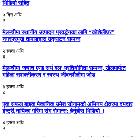
भिडियो सहित
५ दिन अघि
२
मेलम्चीमा स्थानीय उत्पादन प्रवर्द्धनका लागि “कोशेलीघर”
नगरप्रमुख तामाङद्वारा उद्घाटन सम्पन्न
२ हफ्ता अघि
३
मेलम्चीमा ‘क्याच एण्ड सर्भ बल’ प्रतियोगिता सम्पन्न, खेलमार्फत
महिला सशक्तीकरण र स्वस्थ जीवनशैलीमा जोड
३ हफ्ता अघि
४
एक सफल बाइक मेकानिक उमेश सोनामको अभिनय क्षेत्रमा दमदार
ईन्ट्री,नायिका गरिमा संग रोमान्स: हेर्नुहोस भिडियो ।
४ हफ्ता अघि
५