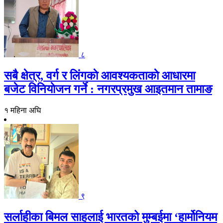
८
सबै क्षेत्र, वर्ग र लिंगकाे आवश्यकताकाे आधारमा
बजेट विनियाेजन गर्ने : नगरप्रमुख आइतमान तामाङ
१ महिना अघि
९
सर्लाहीका बिमल साहलाई भारतको मुम्बईमा ‘हार्मोनियम