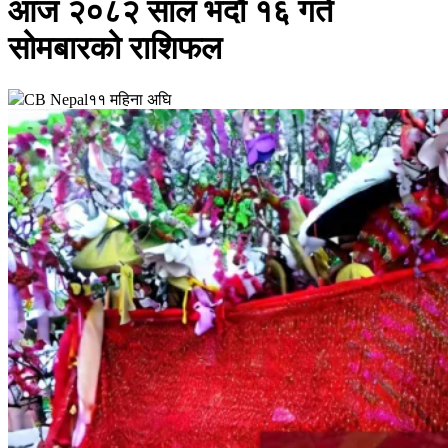
आज २०८२ साल भदौ १६ गते
सोमबारको राशिफल
CB Nepal
११ महिना अघि