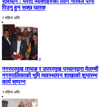
सावधान : यस्ता व्यक्तिहरुको लागि नरिवल पानी
पिउनु हुन सक्छ घातक
१ महिना अघि
७
नगरप्रमुख तामाङ र उपप्रमुख प्रधानद्वारा मेलम्ची
नगरपालिकाको भूमि व्यवस्थापन शाखाको शुभारम्भ
कार्य सम्पन्न
१ महिना अघि