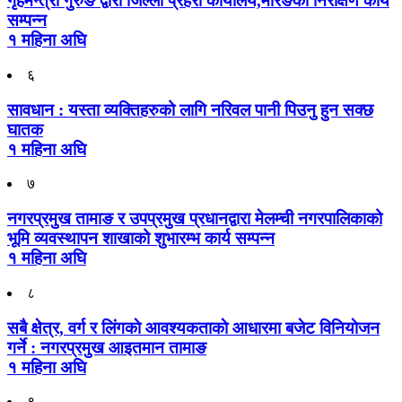
गृहमन्त्री गुरुङ द्वारा जिल्ला प्रहरी कार्यालय,मोरङको निरीक्षण कार्य
सम्पन्न
१ महिना अघि
६
सावधान : यस्ता व्यक्तिहरुको लागि नरिवल पानी पिउनु हुन सक्छ
घातक
१ महिना अघि
७
नगरप्रमुख तामाङ र उपप्रमुख प्रधानद्वारा मेलम्ची नगरपालिकाको
भूमि व्यवस्थापन शाखाको शुभारम्भ कार्य सम्पन्न
१ महिना अघि
८
सबै क्षेत्र, वर्ग र लिंगकाे आवश्यकताकाे आधारमा बजेट विनियाेजन
गर्ने : नगरप्रमुख आइतमान तामाङ
१ महिना अघि
९