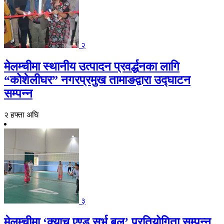
२
मेलम्चीमा स्थानीय उत्पादन प्रवर्द्धनका लागि
“कोशेलीघर” नगरप्रमुख तामाङद्वारा उद्घाटन
सम्पन्न
२ हफ्ता अघि
३
मेलम्चीमा ‘क्याच एण्ड सर्भ बल’ प्रतियोगिता सम्पन्न,