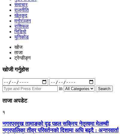
समाचार
राजनीति
खेलकुद
मनोरञ्जन
राशिफल
भिडियो
युनिकोड
खोज
ताजा
ट्रेन्डीङ्ग
खोजी गर्नुहोस
Search
for:
in
ताजा अपडेट
१
नगरप्रमुख तामाङको दृढ पहल सक्रिय नेतृत्वमा मेलम्ची
नगरपालिका तीव्र परिवर्तनको दिशामा अघि बढ्दै : अन्तरवार्ता