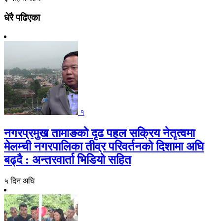
धेरै पढिएका
१
नगरप्रमुख तामाङको दृढ पहल सक्रिय नेतृत्वमा
मेलम्ची नगरपालिका तीव्र परिवर्तनको दिशामा अघि
बढ्दै : अन्तरवार्ता भिडियो सहित
५ दिन अघि