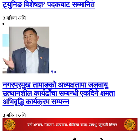
ट्युनिङ विशेषज्ञ’ पदकबाट सम्मानित
३ महिना अघि
१०
नगरप्रमुख तामाङको अध्यक्षतामा जलवायु
उत्थानशील कार्यढाँचा सम्बन्धी एकदिने क्षमता
अभिवृद्धि कार्यक्रम सम्पन्न
३ महिना अघि