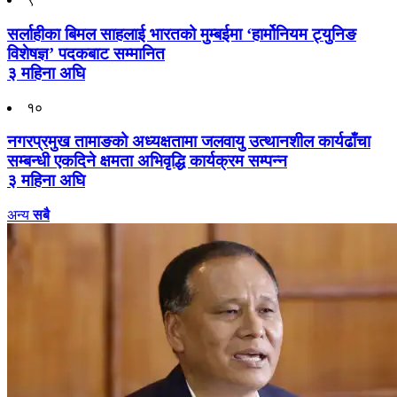
सर्लाहीका बिमल साहलाई भारतको मुम्बईमा ‘हार्मोनियम ट्युनिङ
विशेषज्ञ’ पदकबाट सम्मानित
३ महिना अघि
१०
नगरप्रमुख तामाङको अध्यक्षतामा जलवायु उत्थानशील कार्यढाँचा
सम्बन्धी एकदिने क्षमता अभिवृद्धि कार्यक्रम सम्पन्न
३ महिना अघि
अन्य
सबै