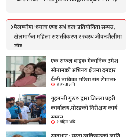
मेलम्चीमा ‘क्याच एण्ड सर्भ बल’ प्रतियोगिता सम्पन्न,
खेलमार्फत महिला सशक्तीकरण र स्वस्थ जीवनशैलीमा
जोड
एक सफल बाइक मेकानिक उमेश
सोनामको अभिनय क्षेत्रमा दमदार
ईन्ट्री,नायिका गरिमा संग रोमान्स:
४ हफ्ता अघि
हेर्नुहोस भिडियो ।
गृहमन्त्री गुरुङ द्वारा जिल्ला प्रहरी
कार्यालय,मोरङको निरीक्षण कार्य
सम्पन्न
१ महिना अघि
सावधान : यस्ता व्यक्तिहरुको लागि