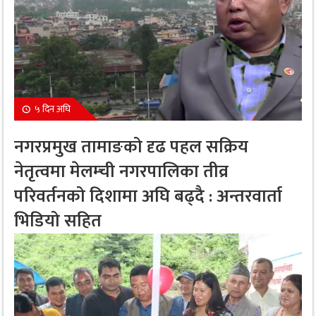
५ दिन अघि
नगरप्रमुख तामाङको दृढ पहल सक्रिय
नेतृत्वमा मेलम्ची नगरपालिका तीव्र
परिवर्तनको दिशामा अघि बढ्दै : अन्तरवार्ता
भिडियो सहित