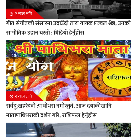
२ साल अघि
गीत संगीतको संसारमा उदाउँदो तारा गायक प्रज्वल श्रेष्ठ, उनको
सांगीतिक उडान यस्तो : भिडियो हेर्नुहोस
२ साल अघि
सर्वदु;खहरेदेवी :पाथीभरा नमोस्तुते, आज दयाकीखानि
मातापाथिभराको दर्शन गरि, राशिफल हेर्नुहोस