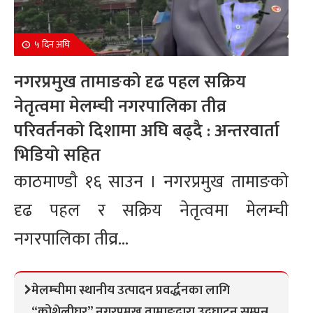
५ दिन अघि
नगरप्रमुख तामाङको दृढ पहल सक्रिय
नेतृत्वमा मेलम्ची नगरपालिका तीव्र
परिवर्तनको दिशामा अघि बढ्दै : अन्तरवार्ता
भिडियो सहित
काठमाण्डौ १६ साउन । नगरप्रमुख तामाङको
दृढ पहल र सक्रिय नेतृत्वमा मेलम्ची
नगरपालिका तीव्र...
मेलम्चीमा स्थानीय उत्पादन प्रवर्द्धनका लागि
“कोशेलीघर” नगरप्रमुख तामाङद्वारा उद्घाटन सम्पन्न