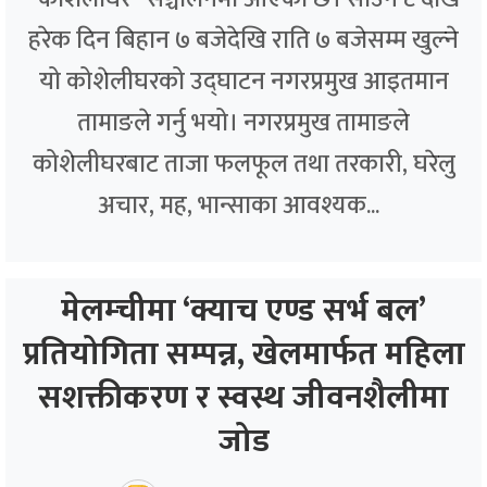
हरेक दिन बिहान ७ बजेदेखि राति ७ बजेसम्म खुल्ने
यो कोशेलीघरको उद्घाटन नगरप्रमुख आइतमान
तामाङले गर्नु भयो। नगरप्रमुख तामाङले
कोशेलीघरबाट ताजा फलफूल तथा तरकारी, घरेलु
अचार, मह, भान्साका आवश्यक...
मेलम्चीमा ‘क्याच एण्ड सर्भ बल’
प्रतियोगिता सम्पन्न, खेलमार्फत महिला
सशक्तीकरण र स्वस्थ जीवनशैलीमा
जोड