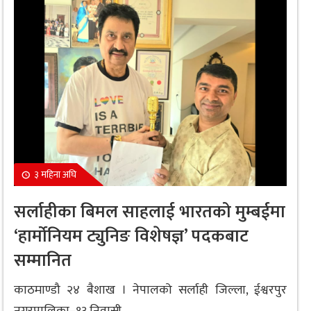
३ महिना अघि
सर्लाहीका बिमल साहलाई भारतको मुम्बईमा
‘हार्मोनियम ट्युनिङ विशेषज्ञ’ पदकबाट
सम्मानित
काठमाण्डौ २४ बैशाख । नेपालको सर्लाही जिल्ला, ईश्वरपुर
नगरपालिका–१३ निवासी...