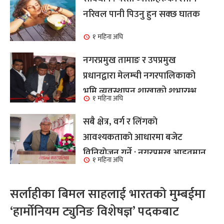
नरिवल पानी पिउनु हुन सक्छ घातक
१ महिना अघि
नगरप्रमुख तामाङ र उपप्रमुख
प्रधानद्वारा मेलम्ची नगरपालिकाको
भूमि व्यवस्थापन शाखाको शुभारम्भ
१ महिना अघि
कार्य सम्पन्न
सबै क्षेत्र, वर्ग र लिंगकाे
आवश्यकताकाे आधारमा बजेट
विनियाेजन गर्ने : नगरप्रमुख आइतमान
१ महिना अघि
तामाङ
सर्लाहीका बिमल साहलाई भारतको मुम्बईमा
‘हार्मोनियम ट्युनिङ विशेषज्ञ’ पदकबाट