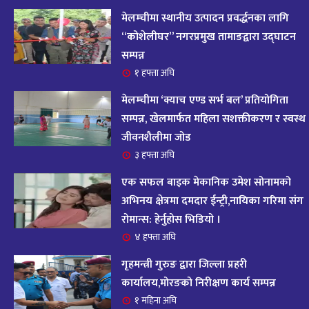
आज २०८२ साल भदौ १६ गते सोमबारको राशिफल
१४
मेलम्चीमा स्थानीय उत्पादन प्रवर्द्धनका लागि
११ महिना अघि
“कोशेलीघर” नगरप्रमुख तामाङद्वारा उद्घाटन
सम्पन्न
आजको राशिफल : २०८२ भदौ १२ गते बिहीवार, २८
१ हफ्ता अघि
१५
अगस्ट २०२५
मेलम्चीमा ‘क्याच एण्ड सर्भ बल’ प्रतियोगिता
११ महिना अघि
सम्पन्न, खेलमार्फत महिला सशक्तीकरण र स्वस्थ
जीवनशैलीमा जोड
आजको राशिफल – २०८२ साल भाद्र १० गते, मंगलबार
१६
३ हफ्ता अघि
११ महिना अघि
एक सफल बाइक मेकानिक उमेश सोनामको
आजको राशिफल – २०८२ साल भाद्र १० गते, मंगलबार
अभिनय क्षेत्रमा दमदार ईन्ट्री,नायिका गरिमा संग
१७
रोमान्स: हेर्नुहोस भिडियो ।
११ महिना अघि
४ हफ्ता अघि
आजको राशिफल : आइतवार, ८ भदौ २०८२ (२४ अगस्ट
गृहमन्त्री गुरुङ द्वारा जिल्ला प्रहरी
१८
२०२५)
कार्यालय,मोरङको निरीक्षण कार्य सम्पन्न
११ महिना अघि
१ महिना अघि