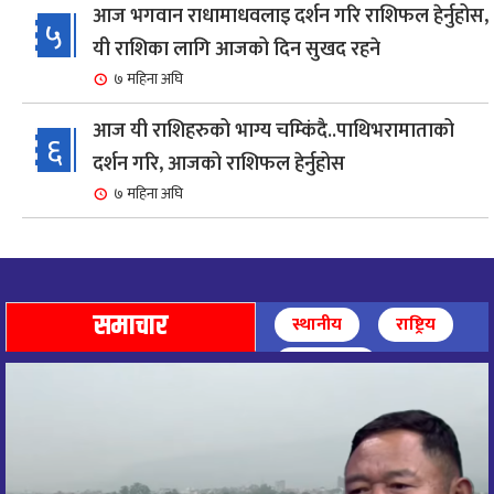
आज भगवान राधामाधवलाइ दर्शन गरि राशिफल हेर्नुहोस,
५
यी राशिका लागि आजको दिन सुखद रहने
७ महिना अघि
आज यी राशिहरुको भाग्य चम्किंदै..पाथिभरामाताको
६
दर्शन गरि, आजको राशिफल हेर्नुहोस
७ महिना अघि
शहरी विकासमन्त्री कुलमान घिसिङको समुपस्थितिमा
७
मेलम्ची खानेपानी आयोजनाको समस्या समाधान
८ महिना अघि
समाचार
स्थानीय
राष्ट्रिय
आज पाथिभारा माताको दर्शन गरि, दिनको सुरुवात गर्दै,
अन्तर्राष्ट्रिय
८
राशिफल हेर्नुहोस, यी रासिहरुको आज भाग्य उदय
९ महिना अघि
आज माताभगवती जगज्जननी पाथिभरादेवीको दर्शन गरि