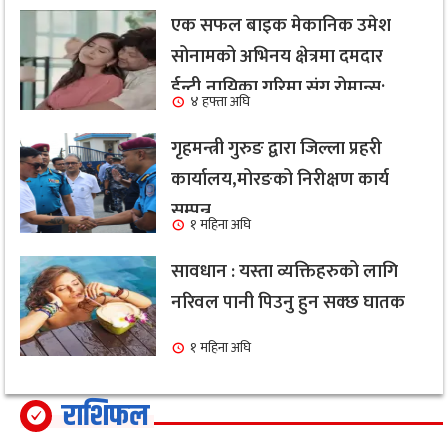
एक सफल बाइक मेकानिक उमेश
सोनामको अभिनय क्षेत्रमा दमदार
ईन्ट्री,नायिका गरिमा संग रोमान्स:
४ हफ्ता अघि
हेर्नुहोस भिडियो ।
गृहमन्त्री गुरुङ द्वारा जिल्ला प्रहरी
कार्यालय,मोरङको निरीक्षण कार्य
सम्पन्न
१ महिना अघि
सावधान : यस्ता व्यक्तिहरुको लागि
नरिवल पानी पिउनु हुन सक्छ घातक
१ महिना अघि
राशिफल