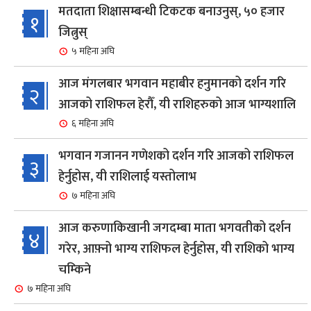
मतदाता शिक्षासम्बन्धी टिकटक बनाउनुस्, ५० हजार
१
जित्नुस्
५ महिना अघि
आज मंगलबार भगवान महाबीर हनुमानको दर्शन गरि
२
आजको राशिफल हेरौँ, यी राशिहरुको आज भाग्यशालि
६ महिना अघि
भगवान गजानन गणेशको दर्शन गरि आजको राशिफल
३
हेर्नुहोस, यी राशिलाई यस्तोलाभ
७ महिना अघि
आज करुणाकिखानी जगदम्बा माता भगवतीको दर्शन
४
गरेर, आफ़्नो भाग्य राशिफल हेर्नुहोस, यी राशिको भाग्य
चम्किने
७ महिना अघि