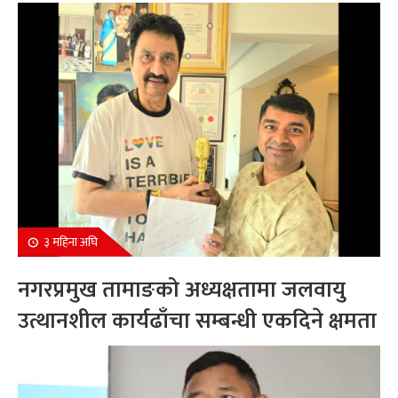
सम्मानित
३ महिना अघि
नगरप्रमुख तामाङको अध्यक्षतामा जलवायु
उत्थानशील कार्यढाँचा सम्बन्धी एकदिने क्षमता
अभिवृद्धि कार्यक्रम सम्पन्न