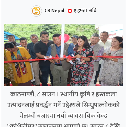
CB Nepal
१ हफ्ता अघि
काठमाण्डौ, ८ साउन । स्थानीय कृषि र हस्तकला
उत्पादनलाई प्रवर्द्धन गर्ने उद्देश्यले सिन्धुपाल्चोकको
मेलम्ची बजारमा नयाँ व्यावसायिक केन्द्र
“कोशेलीघर” सञ्चालनमा आएको छ। साउन ८ देखि