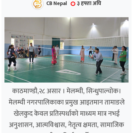
CB Nepal
३ हफ्ता अघि
काठमाण्डौ,२८ असार । मेलम्ची, सिन्धुपाल्चोक।
मेलम्ची नगरपालिकाका प्रमुख आइतमान तामाङले
खेलकुद केवल प्रतिस्पर्धाको माध्यम मात्र नभई
अनुशासन, आत्मविश्वास, नेतृत्व क्षमता, सामाजिक