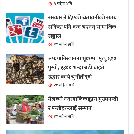
९ महिना अघि
सरकारले दिएको चेतावनीको समय
सकिँदा पनि बन्द भएनन् सामाजिक
सञ्जाल
११ महिना अघि
अफगानिस्तानमा भूकम्प : मृत्यु ६१०
पुग्यो, १३०० भन्दा बढी घाइते —
उद्धार कार्य चुनौतीपूर्ण
११ महिना अघि
मेलम्ची नगरपालिकाद्वारा मुख्यमन्त्री
र मन्त्रीहरुलाई सम्मान
११ महिना अघि