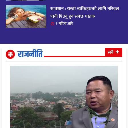
सावधान : यस्ता व्यक्तिहरुको लागि नरिवल
आजको राशिफल २०८२ भदाै ४ गते, बुधवार
१९
पानी पिउनु हुन सक्छ घातक
११ महिना अघि
१ महिना अघि
आजको राशिफल: अवसर र चुनौतीसँग दिन बित्नेछ,
२०
धैर्यले सफलता मिल्नेछ
११ महिना अघि
राजनीति
सबै