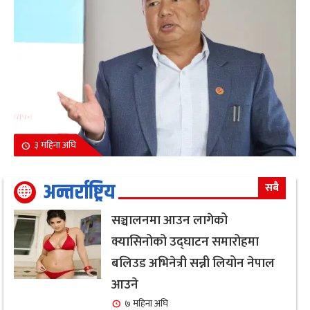
३ महिना अघि
अन्तर्राष्ट्रिय
सबै
सञ्चालनमा आउन लागेको
क्यासिनोको उद्घाटन समारोहमा
बलिउड अभिनेत्री सन्नी लियोन नेपाल
आउने
७ महिना अघि