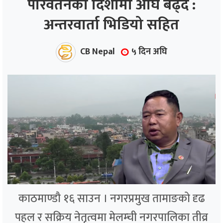
परिवर्तनको दिशामा अघि बढ्दै :
अन्तरवार्ता भिडियो सहित
ाज
्थ्य
CB Nepal
५ दिन अघि
काठमाण्डौ १६ साउन । नगरप्रमुख तामाङको दृढ
पहल र सक्रिय नेतृत्वमा मेलम्ची नगरपालिका तीव्र