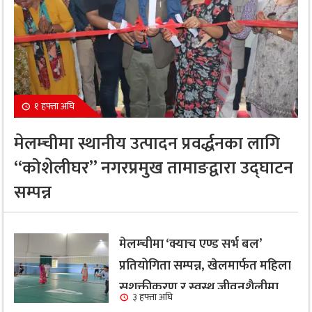
१ हफ्ता अघि
मेलम्चीमा स्थानीय उत्पादन प्रवर्द्धनका लागि
“कोशेलीघर” नगरप्रमुख तामाङद्वारा उद्घाटन
सम्पन्न
मेलम्चीमा ‘क्याच एण्ड सर्भ बल’
प्रतियोगिता सम्पन्न, खेलमार्फत महिला
सशक्तीकरण र स्वस्थ जीवनशैलीमा
३ हफ्ता अघि
जोड