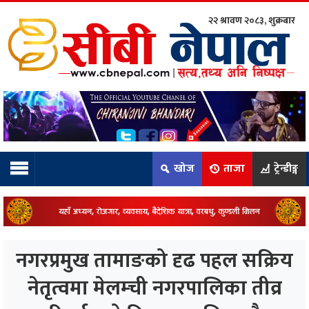
२२ श्रावण २०८३, शुक्रबार
ाम्रो टिम:
राष्ट्रिय
कुद
खोज
ताजा
ट्रेन्डीङ्ग
धि
ियो
नगरप्रमुख तामाङको दृढ पहल सक्रिय
ञ्जन
नेतृत्वमा मेलम्ची नगरपालिका तीव्र
नीति