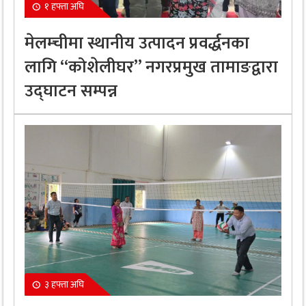
१ हफ्ता अघि
मेलम्चीमा स्थानीय उत्पादन प्रवर्द्धनका
लागि “कोशेलीघर” नगरप्रमुख तामाङद्वारा
उद्घाटन सम्पन्न
३ हफ्ता अघि