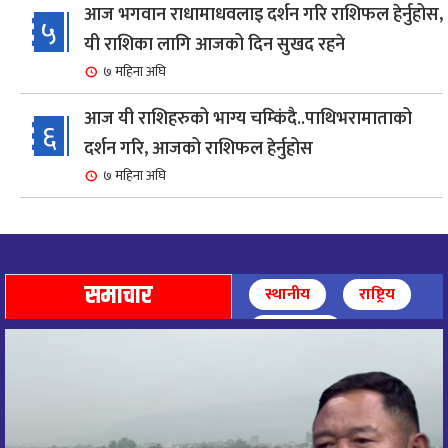
आज भगवान राधामाधवलाइ दर्शन गरि राशिफल हेर्नुहोस,
५
यी राशिका लागि आजको दिन सुखद रहने
७ महिना अघि
आज यी राशिहरुको भाग्य चम्किंदै..पाथिभरामाताको
६
दर्शन गरि, आजको राशिफल हेर्नुहोस
७ महिना अघि
शहरी विकासमन्त्री कुलमान घिसिङको समुपस्थितिमा
७
मेलम्ची खानेपानी आयोजनाको समस्या समाधान
८ महिना अघि
समाचार
स्थानीय
राष्ट्रिय
आज पाथिभारा माताको दर्शन गरि, दिनको सुरुवात गर्दै,
अन्तर्राष्ट्रिय
८
राशिफल हेर्नुहोस, यी रासिहरुको आज भाग्य उदय
९ महिना अघि
आज माताभगवती जगज्जननी पाथिभरादेवीको दर्शन गरि