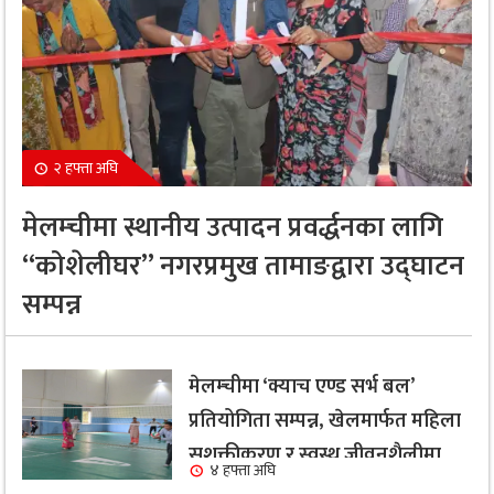
२ हफ्ता अघि
मेलम्चीमा स्थानीय उत्पादन प्रवर्द्धनका लागि
“कोशेलीघर” नगरप्रमुख तामाङद्वारा उद्घाटन
सम्पन्न
मेलम्चीमा ‘क्याच एण्ड सर्भ बल’
प्रतियोगिता सम्पन्न, खेलमार्फत महिला
सशक्तीकरण र स्वस्थ जीवनशैलीमा
४ हफ्ता अघि
जोड