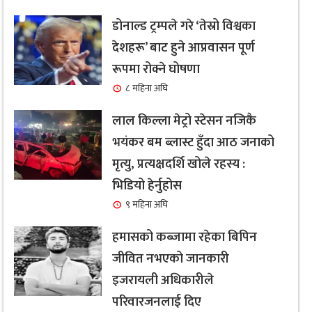
डोनाल्ड ट्रम्पले गरे ‘तेस्रो विश्वका
देशहरू’ बाट हुने आप्रवासन पूर्ण
रूपमा रोक्ने घोषणा
८ महिना अघि
लाल किल्ला मेट्रो स्टेसन नजिकै
भयंकर बम ब्लास्ट हुँदा आठ जनाको
मृत्यु, प्रत्यक्षदर्शि खोले रहस्य :
भिडियो हेर्नुहोस
९ महिना अघि
हमासको कब्जामा रहेका बिपिन
जीवित नभएको जानकारी
इजरायली अधिकारीले
परिवारजनलाई दिए