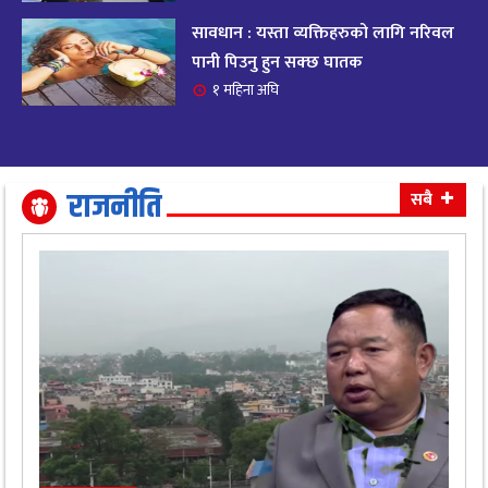
सावधान : यस्ता व्यक्तिहरुको लागि नरिवल
आजको राशिफल २०८२ भदाै ४ गते, बुधवार
१९
पानी पिउनु हुन सक्छ घातक
११ महिना अघि
१ महिना अघि
आजको राशिफल: अवसर र चुनौतीसँग दिन बित्नेछ,
२०
धैर्यले सफलता मिल्नेछ
११ महिना अघि
राजनीति
सबै