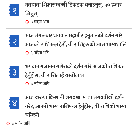
मतदाता शिक्षासम्बन्धी टिकटक बनाउनुस्, ५० हजार
१
जित्नुस्
५ महिना अघि
आज मंगलबार भगवान महाबीर हनुमानको दर्शन गरि
२
आजको राशिफल हेरौँ, यी राशिहरुको आज भाग्यशालि
६ महिना अघि
भगवान गजानन गणेशको दर्शन गरि आजको राशिफल
३
हेर्नुहोस, यी राशिलाई यस्तोलाभ
७ महिना अघि
आज करुणाकिखानी जगदम्बा माता भगवतीको दर्शन
४
गरेर, आफ़्नो भाग्य राशिफल हेर्नुहोस, यी राशिको भाग्य
चम्किने
७ महिना अघि