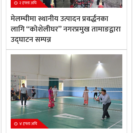
२ हफ्ता अघि
मेलम्चीमा स्थानीय उत्पादन प्रवर्द्धनका
लागि “कोशेलीघर” नगरप्रमुख तामाङद्वारा
उद्घाटन सम्पन्न
४ हफ्ता अघि