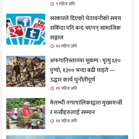
९ महिना अघि
सरकारले दिएको चेतावनीको समय
सकिँदा पनि बन्द भएनन् सामाजिक
सञ्जाल
११ महिना अघि
अफगानिस्तानमा भूकम्प : मृत्यु ६१०
पुग्यो, १३०० भन्दा बढी घाइते —
उद्धार कार्य चुनौतीपूर्ण
११ महिना अघि
मेलम्ची नगरपालिकाद्वारा मुख्यमन्त्री
र मन्त्रीहरुलाई सम्मान
११ महिना अघि