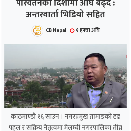
परिवर्तनको दिशामा अघि बढ्दै :
अन्तरवार्ता भिडियो सहित
ाज
्थ्य
CB Nepal
१ हफ्ता अघि
काठमाण्डौ १६ साउन । नगरप्रमुख तामाङको दृढ
पहल र सक्रिय नेतृत्वमा मेलम्ची नगरपालिका तीव्र