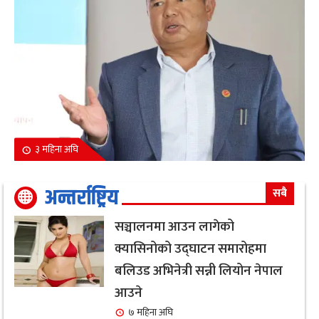
३ महिना अघि
अन्तर्राष्ट्रिय
सबै
सञ्चालनमा आउन लागेको
क्यासिनोको उद्घाटन समारोहमा
बलिउड अभिनेत्री सन्नी लियोन नेपाल
आउने
७ महिना अघि