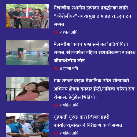
आज २०८२ साल भदौ १६ गते सोमबारको राशिफल
१४
मेलम्चीमा स्थानीय उत्पादन प्रवर्द्धनका लागि
११ महिना अघि
“कोशेलीघर” नगरप्रमुख तामाङद्वारा उद्घाटन
सम्पन्न
आजको राशिफल : २०८२ भदौ १२ गते बिहीवार, २८
२ हफ्ता अघि
१५
अगस्ट २०२५
मेलम्चीमा ‘क्याच एण्ड सर्भ बल’ प्रतियोगिता
११ महिना अघि
सम्पन्न, खेलमार्फत महिला सशक्तीकरण र स्वस्थ
जीवनशैलीमा जोड
आजको राशिफल – २०८२ साल भाद्र १० गते, मंगलबार
१६
४ हफ्ता अघि
११ महिना अघि
एक सफल बाइक मेकानिक उमेश सोनामको
आजको राशिफल – २०८२ साल भाद्र १० गते, मंगलबार
अभिनय क्षेत्रमा दमदार ईन्ट्री,नायिका गरिमा संग
१७
रोमान्स: हेर्नुहोस भिडियो ।
११ महिना अघि
१ महिना अघि
आजको राशिफल : आइतवार, ८ भदौ २०८२ (२४ अगस्ट
गृहमन्त्री गुरुङ द्वारा जिल्ला प्रहरी
१८
२०२५)
कार्यालय,मोरङको निरीक्षण कार्य सम्पन्न
११ महिना अघि
१ महिना अघि