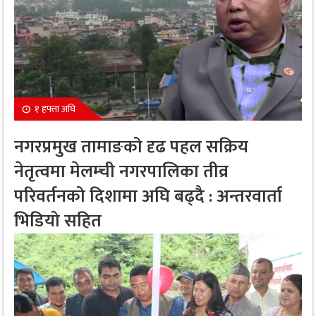
१ हफ्ता अघि
नगरप्रमुख तामाङको दृढ पहल सक्रिय
नेतृत्वमा मेलम्ची नगरपालिका तीव्र
परिवर्तनको दिशामा अघि बढ्दै : अन्तरवार्ता
भिडियो सहित