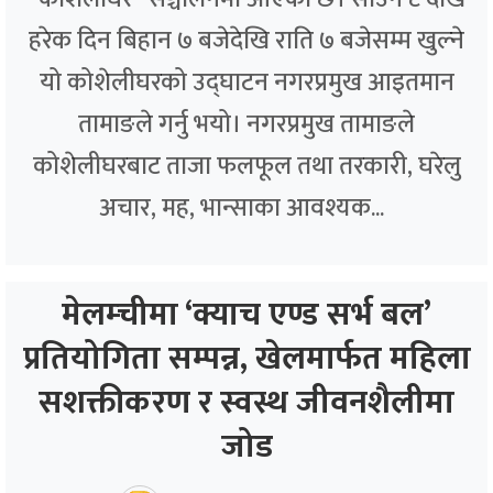
हरेक दिन बिहान ७ बजेदेखि राति ७ बजेसम्म खुल्ने
यो कोशेलीघरको उद्घाटन नगरप्रमुख आइतमान
तामाङले गर्नु भयो। नगरप्रमुख तामाङले
कोशेलीघरबाट ताजा फलफूल तथा तरकारी, घरेलु
अचार, मह, भान्साका आवश्यक...
मेलम्चीमा ‘क्याच एण्ड सर्भ बल’
प्रतियोगिता सम्पन्न, खेलमार्फत महिला
सशक्तीकरण र स्वस्थ जीवनशैलीमा
जोड