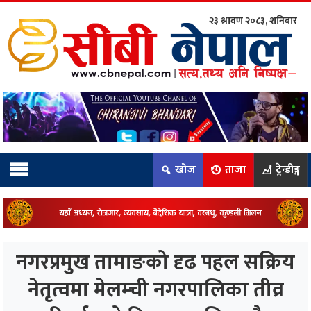
२३ श्रावण २०८३, शनिबार
ाम्रो टिम:
राष्ट्रिय
कुद
खोज
ताजा
ट्रेन्डीङ्ग
धि
ियो
नगरप्रमुख तामाङको दृढ पहल सक्रिय
ञ्जन
नेतृत्वमा मेलम्ची नगरपालिका तीव्र
नीति