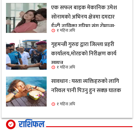
एक सफल बाइक मेकानिक उमेश
सोनामको अभिनय क्षेत्रमा दमदार
ईन्ट्री,नायिका गरिमा संग रोमान्स:
१ महिना अघि
हेर्नुहोस भिडियो ।
गृहमन्त्री गुरुङ द्वारा जिल्ला प्रहरी
कार्यालय,मोरङको निरीक्षण कार्य
सम्पन्न
१ महिना अघि
सावधान : यस्ता व्यक्तिहरुको लागि
नरिवल पानी पिउनु हुन सक्छ घातक
१ महिना अघि
राशिफल