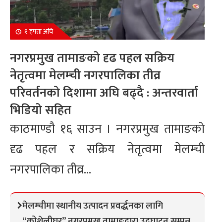
१ हफ्ता अघि
नगरप्रमुख तामाङको दृढ पहल सक्रिय
नेतृत्वमा मेलम्ची नगरपालिका तीव्र
परिवर्तनको दिशामा अघि बढ्दै : अन्तरवार्ता
भिडियो सहित
काठमाण्डौ १६ साउन । नगरप्रमुख तामाङको
दृढ पहल र सक्रिय नेतृत्वमा मेलम्ची
नगरपालिका तीव्र...
मेलम्चीमा स्थानीय उत्पादन प्रवर्द्धनका लागि
“कोशेलीघर” नगरप्रमुख तामाङद्वारा उद्घाटन सम्पन्न