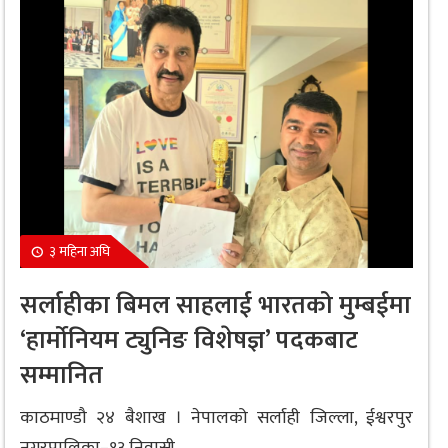
३ महिना अघि
सर्लाहीका बिमल साहलाई भारतको मुम्बईमा
‘हार्मोनियम ट्युनिङ विशेषज्ञ’ पदकबाट
सम्मानित
काठमाण्डौ २४ बैशाख । नेपालको सर्लाही जिल्ला, ईश्वरपुर
नगरपालिका–१३ निवासी...