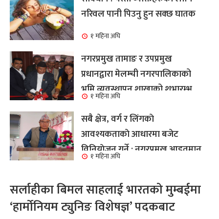
नरिवल पानी पिउनु हुन सक्छ घातक
१ महिना अघि
नगरप्रमुख तामाङ र उपप्रमुख
प्रधानद्वारा मेलम्ची नगरपालिकाको
भूमि व्यवस्थापन शाखाको शुभारम्भ
१ महिना अघि
कार्य सम्पन्न
सबै क्षेत्र, वर्ग र लिंगकाे
आवश्यकताकाे आधारमा बजेट
विनियाेजन गर्ने : नगरप्रमुख आइतमान
१ महिना अघि
तामाङ
सर्लाहीका बिमल साहलाई भारतको मुम्बईमा
‘हार्मोनियम ट्युनिङ विशेषज्ञ’ पदकबाट