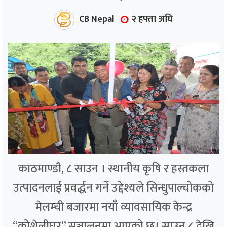
CB Nepal
२ हफ्ता अघि
काठमाण्डौ, ८ साउन । स्थानीय कृषि र हस्तकला
उत्पादनलाई प्रवर्द्धन गर्ने उद्देश्यले सिन्धुपाल्चोकको
मेलम्ची बजारमा नयाँ व्यावसायिक केन्द्र
“कोशेलीघर” सञ्चालनमा आएको छ। साउन ८ देखि