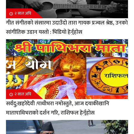
२ साल अघि
गीत संगीतको संसारमा उदाउँदो तारा गायक प्रज्वल श्रेष्ठ, उनको
सांगीतिक उडान यस्तो : भिडियो हेर्नुहोस
२ साल अघि
सर्वदु;खहरेदेवी :पाथीभरा नमोस्तुते, आज दयाकीखानि
मातापाथिभराको दर्शन गरि, राशिफल हेर्नुहोस