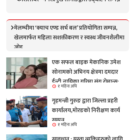
मेलम्चीमा ‘क्याच एण्ड सर्भ बल’ प्रतियोगिता सम्पन्न,
खेलमार्फत महिला सशक्तीकरण र स्वस्थ जीवनशैलीमा
जोड
एक सफल बाइक मेकानिक उमेश
सोनामको अभिनय क्षेत्रमा दमदार
ईन्ट्री,नायिका गरिमा संग रोमान्स:
१ महिना अघि
हेर्नुहोस भिडियो ।
गृहमन्त्री गुरुङ द्वारा जिल्ला प्रहरी
कार्यालय,मोरङको निरीक्षण कार्य
सम्पन्न
१ महिना अघि
सावधान : यस्ता व्यक्तिहरुको लागि