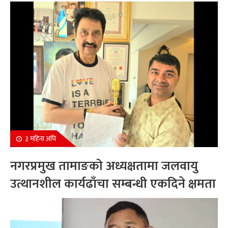
सम्मानित
३ महिना अघि
नगरप्रमुख तामाङको अध्यक्षतामा जलवायु
उत्थानशील कार्यढाँचा सम्बन्धी एकदिने क्षमता
अभिवृद्धि कार्यक्रम सम्पन्न