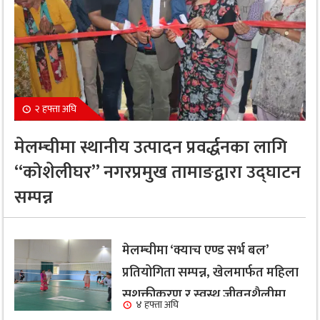
२ हफ्ता अघि
मेलम्चीमा स्थानीय उत्पादन प्रवर्द्धनका लागि
“कोशेलीघर” नगरप्रमुख तामाङद्वारा उद्घाटन
सम्पन्न
मेलम्चीमा ‘क्याच एण्ड सर्भ बल’
प्रतियोगिता सम्पन्न, खेलमार्फत महिला
सशक्तीकरण र स्वस्थ जीवनशैलीमा
४ हफ्ता अघि
जोड