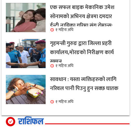
एक सफल बाइक मेकानिक उमेश
सोनामको अभिनय क्षेत्रमा दमदार
ईन्ट्री,नायिका गरिमा संग रोमान्स:
१ महिना अघि
हेर्नुहोस भिडियो ।
गृहमन्त्री गुरुङ द्वारा जिल्ला प्रहरी
कार्यालय,मोरङको निरीक्षण कार्य
सम्पन्न
१ महिना अघि
सावधान : यस्ता व्यक्तिहरुको लागि
नरिवल पानी पिउनु हुन सक्छ घातक
१ महिना अघि
राशिफल