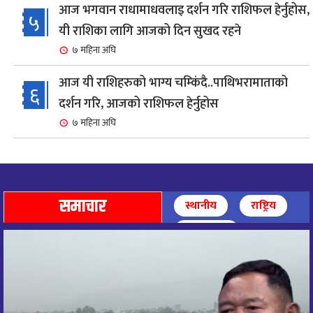
आज भगवान राधामाधवलाइ दर्शन गरि राशिफल हेर्नुहोस,
५
यी राशिका लागि आजको दिन सुखद रहने
७ महिना अघि
आज यी राशिहरुको भाग्य चम्किंदै..पाथिभरामाताको
६
दर्शन गरि, आजको राशिफल हेर्नुहोस
७ महिना अघि
शहरी विकासमन्त्री कुलमान घिसिङको समुपस्थितिमा
७
मेलम्ची खानेपानी आयोजनाको समस्या समाधान
८ महिना अघि
समाचार
स्थानीय
राष्ट्रिय
आज पाथिभारा माताको दर्शन गरि, दिनको सुरुवात गर्दै,
अन्तर्राष्ट्रिय
८
राशिफल हेर्नुहोस, यी रासिहरुको आज भाग्य उदय
९ महिना अघि
आज माताभगवती जगज्जननी पाथिभरादेवीको दर्शन गरि