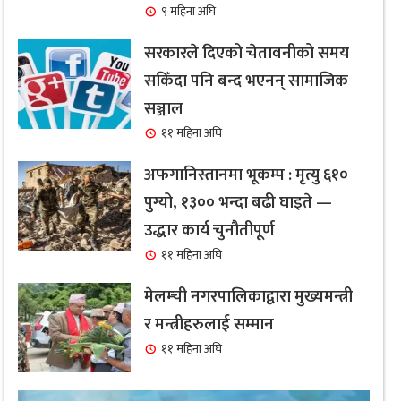
९ महिना अघि
सरकारले दिएको चेतावनीको समय
सकिँदा पनि बन्द भएनन् सामाजिक
सञ्जाल
११ महिना अघि
अफगानिस्तानमा भूकम्प : मृत्यु ६१०
पुग्यो, १३०० भन्दा बढी घाइते —
उद्धार कार्य चुनौतीपूर्ण
११ महिना अघि
मेलम्ची नगरपालिकाद्वारा मुख्यमन्त्री
र मन्त्रीहरुलाई सम्मान
११ महिना अघि