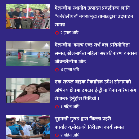
आज २०८२ साल भदौ १६ गते सोमबारको राशिफल
१४
मेलम्चीमा स्थानीय उत्पादन प्रवर्द्धनका लागि
११ महिना अघि
“कोशेलीघर” नगरप्रमुख तामाङद्वारा उद्घाटन
सम्पन्न
आजको राशिफल : २०८२ भदौ १२ गते बिहीवार, २८
२ हफ्ता अघि
१५
अगस्ट २०२५
मेलम्चीमा ‘क्याच एण्ड सर्भ बल’ प्रतियोगिता
११ महिना अघि
सम्पन्न, खेलमार्फत महिला सशक्तीकरण र स्वस्थ
जीवनशैलीमा जोड
आजको राशिफल – २०८२ साल भाद्र १० गते, मंगलबार
१६
४ हफ्ता अघि
११ महिना अघि
एक सफल बाइक मेकानिक उमेश सोनामको
आजको राशिफल – २०८२ साल भाद्र १० गते, मंगलबार
अभिनय क्षेत्रमा दमदार ईन्ट्री,नायिका गरिमा संग
१७
रोमान्स: हेर्नुहोस भिडियो ।
११ महिना अघि
१ महिना अघि
आजको राशिफल : आइतवार, ८ भदौ २०८२ (२४ अगस्ट
गृहमन्त्री गुरुङ द्वारा जिल्ला प्रहरी
१८
२०२५)
कार्यालय,मोरङको निरीक्षण कार्य सम्पन्न
११ महिना अघि
१ महिना अघि