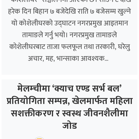
हरेक दिन बिहान ७ बजेदेखि राति ७ बजेसम्म खुल्ने
यो कोशेलीघरको उद्घाटन नगरप्रमुख आइतमान
तामाङले गर्नु भयो। नगरप्रमुख तामाङले
कोशेलीघरबाट ताजा फलफूल तथा तरकारी, घरेलु
अचार, मह, भान्साका आवश्यक...
मेलम्चीमा ‘क्याच एण्ड सर्भ बल’
प्रतियोगिता सम्पन्न, खेलमार्फत महिला
सशक्तीकरण र स्वस्थ जीवनशैलीमा
जोड