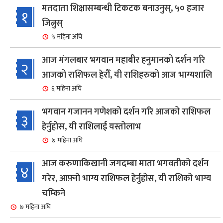
मतदाता शिक्षासम्बन्धी टिकटक बनाउनुस्, ५० हजार
१
जित्नुस्
५ महिना अघि
आज मंगलबार भगवान महाबीर हनुमानको दर्शन गरि
२
आजको राशिफल हेरौँ, यी राशिहरुको आज भाग्यशालि
६ महिना अघि
भगवान गजानन गणेशको दर्शन गरि आजको राशिफल
३
हेर्नुहोस, यी राशिलाई यस्तोलाभ
७ महिना अघि
आज करुणाकिखानी जगदम्बा माता भगवतीको दर्शन
४
गरेर, आफ़्नो भाग्य राशिफल हेर्नुहोस, यी राशिको भाग्य
चम्किने
७ महिना अघि