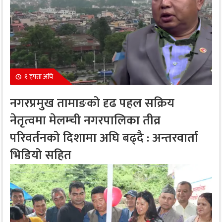
१ हफ्ता अघि
नगरप्रमुख तामाङको दृढ पहल सक्रिय
नेतृत्वमा मेलम्ची नगरपालिका तीव्र
परिवर्तनको दिशामा अघि बढ्दै : अन्तरवार्ता
भिडियो सहित