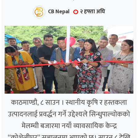
CB Nepal
२ हफ्ता अघि
काठमाण्डौ, ८ साउन । स्थानीय कृषि र हस्तकला
उत्पादनलाई प्रवर्द्धन गर्ने उद्देश्यले सिन्धुपाल्चोकको
मेलम्ची बजारमा नयाँ व्यावसायिक केन्द्र
“कोशेलीघर” सञ्चालनमा आएको छ। साउन ८ देखि