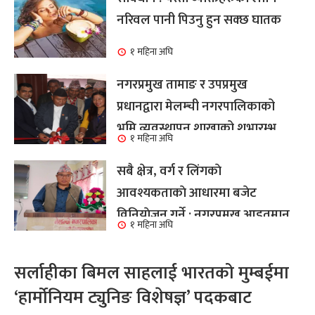
नरिवल पानी पिउनु हुन सक्छ घातक
१ महिना अघि
नगरप्रमुख तामाङ र उपप्रमुख
प्रधानद्वारा मेलम्ची नगरपालिकाको
भूमि व्यवस्थापन शाखाको शुभारम्भ
१ महिना अघि
कार्य सम्पन्न
सबै क्षेत्र, वर्ग र लिंगकाे
आवश्यकताकाे आधारमा बजेट
विनियाेजन गर्ने : नगरप्रमुख आइतमान
१ महिना अघि
तामाङ
सर्लाहीका बिमल साहलाई भारतको मुम्बईमा
‘हार्मोनियम ट्युनिङ विशेषज्ञ’ पदकबाट