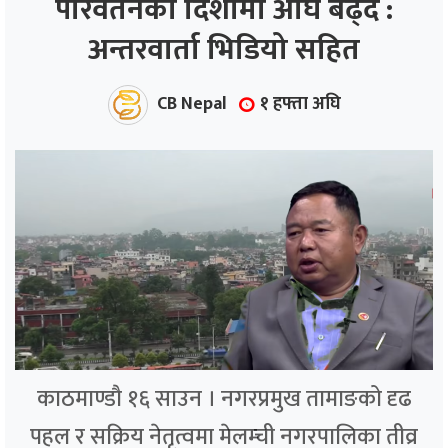
परिवर्तनको दिशामा अघि बढ्दै :
अन्तरवार्ता भिडियो सहित
ाज
्थ्य
CB Nepal
१ हफ्ता अघि
काठमाण्डौ १६ साउन । नगरप्रमुख तामाङको दृढ
पहल र सक्रिय नेतृत्वमा मेलम्ची नगरपालिका तीव्र