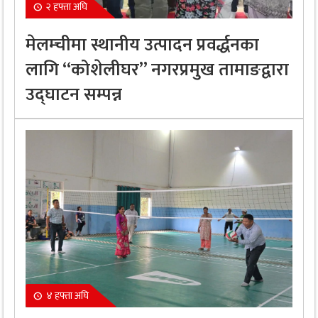
२ हफ्ता अघि
मेलम्चीमा स्थानीय उत्पादन प्रवर्द्धनका
लागि “कोशेलीघर” नगरप्रमुख तामाङद्वारा
उद्घाटन सम्पन्न
४ हफ्ता अघि