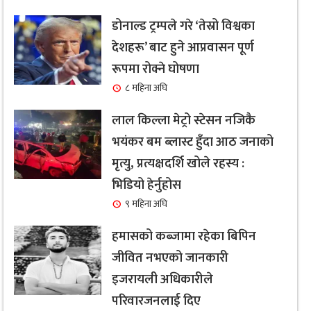
डोनाल्ड ट्रम्पले गरे ‘तेस्रो विश्वका
देशहरू’ बाट हुने आप्रवासन पूर्ण
रूपमा रोक्ने घोषणा
८ महिना अघि
लाल किल्ला मेट्रो स्टेसन नजिकै
भयंकर बम ब्लास्ट हुँदा आठ जनाको
मृत्यु, प्रत्यक्षदर्शि खोले रहस्य :
भिडियो हेर्नुहोस
९ महिना अघि
हमासको कब्जामा रहेका बिपिन
जीवित नभएको जानकारी
इजरायली अधिकारीले
परिवारजनलाई दिए