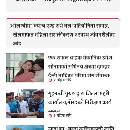
मेलम्चीमा ‘क्याच एण्ड सर्भ बल’ प्रतियोगिता सम्पन्न,
खेलमार्फत महिला सशक्तीकरण र स्वस्थ जीवनशैलीमा
जोड
एक सफल बाइक मेकानिक उमेश
सोनामको अभिनय क्षेत्रमा दमदार
ईन्ट्री,नायिका गरिमा संग रोमान्स:
१ महिना अघि
हेर्नुहोस भिडियो ।
गृहमन्त्री गुरुङ द्वारा जिल्ला प्रहरी
कार्यालय,मोरङको निरीक्षण कार्य
सम्पन्न
१ महिना अघि
सावधान : यस्ता व्यक्तिहरुको लागि