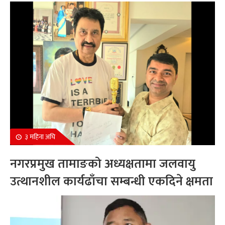
सम्मानित
३ महिना अघि
नगरप्रमुख तामाङको अध्यक्षतामा जलवायु
उत्थानशील कार्यढाँचा सम्बन्धी एकदिने क्षमता
अभिवृद्धि कार्यक्रम सम्पन्न