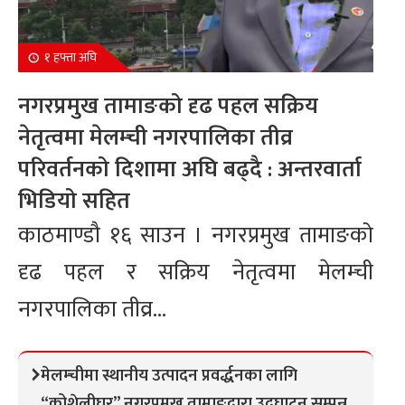
१ हफ्ता अघि
नगरप्रमुख तामाङको दृढ पहल सक्रिय
नेतृत्वमा मेलम्ची नगरपालिका तीव्र
परिवर्तनको दिशामा अघि बढ्दै : अन्तरवार्ता
भिडियो सहित
काठमाण्डौ १६ साउन । नगरप्रमुख तामाङको
दृढ पहल र सक्रिय नेतृत्वमा मेलम्ची
नगरपालिका तीव्र...
मेलम्चीमा स्थानीय उत्पादन प्रवर्द्धनका लागि
“कोशेलीघर” नगरप्रमुख तामाङद्वारा उद्घाटन सम्पन्न