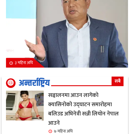
३ महिना अघि
अन्तर्राष्ट्रिय
सबै
सञ्चालनमा आउन लागेको
क्यासिनोको उद्घाटन समारोहमा
बलिउड अभिनेत्री सन्नी लियोन नेपाल
आउने
७ महिना अघि