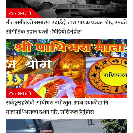
२ साल अघि
गीत संगीतको संसारमा उदाउँदो तारा गायक प्रज्वल श्रेष्ठ, उनको
सांगीतिक उडान यस्तो : भिडियो हेर्नुहोस
२ साल अघि
सर्वदु;खहरेदेवी :पाथीभरा नमोस्तुते, आज दयाकीखानि
मातापाथिभराको दर्शन गरि, राशिफल हेर्नुहोस