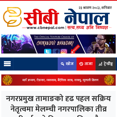
२३ श्रावण २०८३, शनिबार
ाम्रो टिम:
राष्ट्रिय
कुद
खोज
ताजा
ट्रेन्डीङ्ग
धि
ियो
नगरप्रमुख तामाङको दृढ पहल सक्रिय
ञ्जन
नेतृत्वमा मेलम्ची नगरपालिका तीव्र
नीति