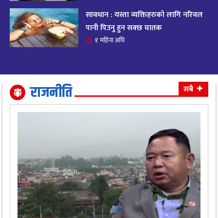
सावधान : यस्ता व्यक्तिहरुको लागि नरिवल
आजको राशिफल २०८२ भदाै ४ गते, बुधवार
१९
पानी पिउनु हुन सक्छ घातक
११ महिना अघि
१ महिना अघि
आजको राशिफल: अवसर र चुनौतीसँग दिन बित्नेछ,
२०
धैर्यले सफलता मिल्नेछ
११ महिना अघि
राजनीति
सबै