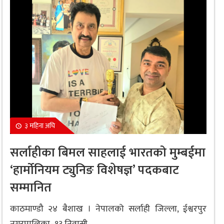
३ महिना अघि
सर्लाहीका बिमल साहलाई भारतको मुम्बईमा
‘हार्मोनियम ट्युनिङ विशेषज्ञ’ पदकबाट
सम्मानित
काठमाण्डौ २४ बैशाख । नेपालको सर्लाही जिल्ला, ईश्वरपुर
नगरपालिका–१३ निवासी...