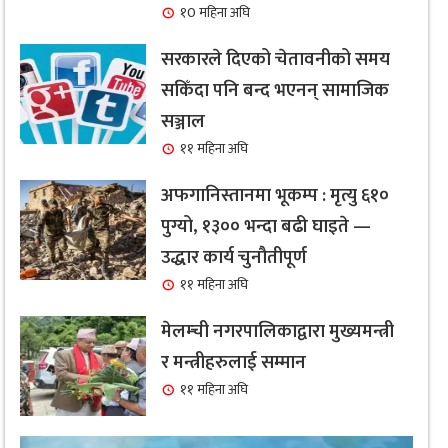
१0 महिना अघि
सरकारले दिएको चेतावनीको समय
सकिँदा पनि बन्द भएनन् सामाजिक
सञ्जाल
११ महिना अघि
अफगानिस्तानमा भूकम्प : मृत्यु ६१०
पुग्यो, १३०० भन्दा बढी घाइते —
उद्धार कार्य चुनौतीपूर्ण
११ महिना अघि
मेलम्ची नगरपालिकाद्वारा मुख्यमन्त्री
र मन्त्रीहरुलाई सम्मान
११ महिना अघि