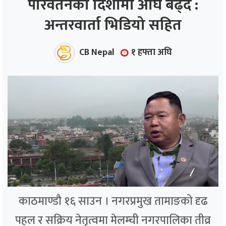
परिवर्तनको दिशामा अघि बढ्दै :
अन्तरवार्ता भिडियो सहित
ाज
्थ्य
CB Nepal
१ हफ्ता अघि
काठमाण्डौ १६ साउन । नगरप्रमुख तामाङको दृढ
पहल र सक्रिय नेतृत्वमा मेलम्ची नगरपालिका तीव्र