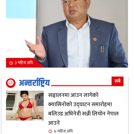
३ महिना अघि
अन्तर्राष्ट्रिय
सबै
सञ्चालनमा आउन लागेको
क्यासिनोको उद्घाटन समारोहमा
बलिउड अभिनेत्री सन्नी लियोन नेपाल
आउने
७ महिना अघि