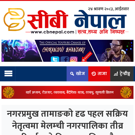
२४ श्रावण २०८३, आईतवार
ाम्रो टिम:
राष्ट्रिय
कुद
खोज
ताजा
ट्रेन्डीङ्ग
धि
ियो
नगरप्रमुख तामाङको दृढ पहल सक्रिय
ञ्जन
नेतृत्वमा मेलम्ची नगरपालिका तीव्र
नीति