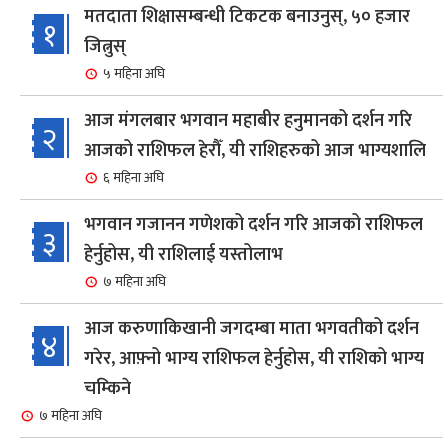
मतदाता शिक्षासम्बन्धी टिकटक बनाउनुस्, ५० हजार
१
जित्नुस्
५ महिना अघि
आज मंगलबार भगवान महाबीर हनुमानको दर्शन गरि
२
आजको राशिफल हेरौँ, यी राशिहरुको आज भाग्यशालि
६ महिना अघि
भगवान गजानन गणेशको दर्शन गरि आजको राशिफल
३
हेर्नुहोस, यी राशिलाई यस्तोलाभ
७ महिना अघि
आज करुणाकिखानी जगदम्बा माता भगवतीको दर्शन
४
गरेर, आफ़्नो भाग्य राशिफल हेर्नुहोस, यी राशिको भाग्य
चम्किने
७ महिना अघि