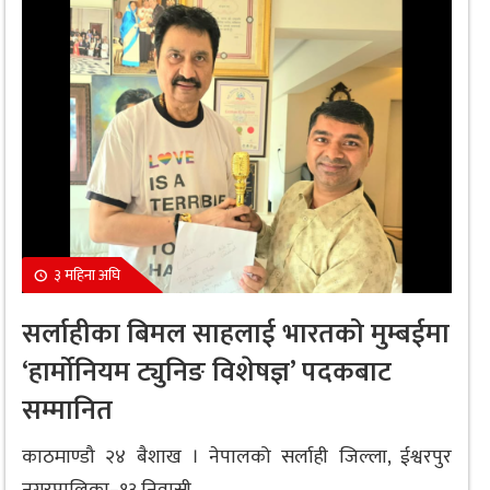
३ महिना अघि
सर्लाहीका बिमल साहलाई भारतको मुम्बईमा
‘हार्मोनियम ट्युनिङ विशेषज्ञ’ पदकबाट
सम्मानित
काठमाण्डौ २४ बैशाख । नेपालको सर्लाही जिल्ला, ईश्वरपुर
नगरपालिका–१३ निवासी...