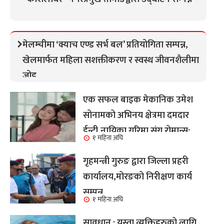
मेलम्चीमा ‘क्याच एण्ड सर्भ बल’ प्रतियोगिता सम्पन्न,
खेलमार्फत महिला सशक्तीकरण र स्वस्थ जीवनशैलीमा
जोड
एक सफल बाइक मेकानिक उमेश
सोनामको अभिनय क्षेत्रमा दमदार
ईन्ट्री,नायिका गरिमा संग रोमान्स:
१ महिना अघि
हेर्नुहोस भिडियो ।
गृहमन्त्री गुरुङ द्वारा जिल्ला प्रहरी
कार्यालय,मोरङको निरीक्षण कार्य
सम्पन्न
१ महिना अघि
सावधान : यस्ता व्यक्तिहरुको लागि