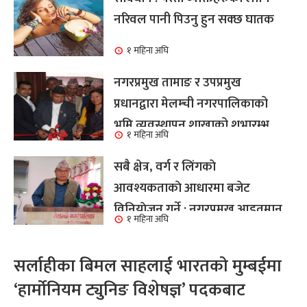
नरिवल पानी पिउनु हुन सक्छ घातक
१ महिना अघि
नगरप्रमुख तामाङ र उपप्रमुख
प्रधानद्वारा मेलम्ची नगरपालिकाको
भूमि व्यवस्थापन शाखाको शुभारम्भ
१ महिना अघि
कार्य सम्पन्न
सबै क्षेत्र, वर्ग र लिंगकाे
आवश्यकताकाे आधारमा बजेट
विनियाेजन गर्ने : नगरप्रमुख आइतमान
१ महिना अघि
तामाङ
सर्लाहीका बिमल साहलाई भारतको मुम्बईमा
‘हार्मोनियम ट्युनिङ विशेषज्ञ’ पदकबाट