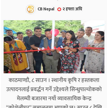
CB Nepal
२ हफ्ता अघि
काठमाण्डौ, ८ साउन । स्थानीय कृषि र हस्तकला
उत्पादनलाई प्रवर्द्धन गर्ने उद्देश्यले सिन्धुपाल्चोकको
मेलम्ची बजारमा नयाँ व्यावसायिक केन्द्र
“कोशेलीघर” सञ्चालनमा आएको छ। साउन ८ देखि