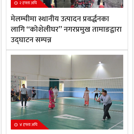
२ हफ्ता अघि
मेलम्चीमा स्थानीय उत्पादन प्रवर्द्धनका
लागि “कोशेलीघर” नगरप्रमुख तामाङद्वारा
उद्घाटन सम्पन्न
४ हफ्ता अघि