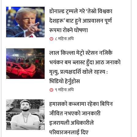
डोनाल्ड ट्रम्पले गरे ‘तेस्रो विश्वका
देशहरू’ बाट हुने आप्रवासन पूर्ण
रूपमा रोक्ने घोषणा
८ महिना अघि
लाल किल्ला मेट्रो स्टेसन नजिकै
भयंकर बम ब्लास्ट हुँदा आठ जनाको
मृत्यु, प्रत्यक्षदर्शि खोले रहस्य :
भिडियो हेर्नुहोस
९ महिना अघि
हमासको कब्जामा रहेका बिपिन
जीवित नभएको जानकारी
इजरायली अधिकारीले
परिवारजनलाई दिए