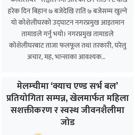
हरेक दिन बिहान ७ बजेदेखि राति ७ बजेसम्म खुल्ने
यो कोशेलीघरको उद्घाटन नगरप्रमुख आइतमान
तामाङले गर्नु भयो। नगरप्रमुख तामाङले
कोशेलीघरबाट ताजा फलफूल तथा तरकारी, घरेलु
अचार, मह, भान्साका आवश्यक...
मेलम्चीमा ‘क्याच एण्ड सर्भ बल’
प्रतियोगिता सम्पन्न, खेलमार्फत महिला
सशक्तीकरण र स्वस्थ जीवनशैलीमा
जोड