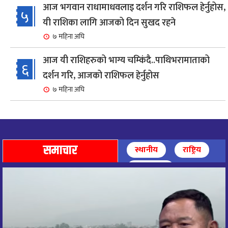
आज भगवान राधामाधवलाइ दर्शन गरि राशिफल हेर्नुहोस,
५
यी राशिका लागि आजको दिन सुखद रहने
७ महिना अघि
आज यी राशिहरुको भाग्य चम्किंदै..पाथिभरामाताको
६
दर्शन गरि, आजको राशिफल हेर्नुहोस
७ महिना अघि
शहरी विकासमन्त्री कुलमान घिसिङको समुपस्थितिमा
७
मेलम्ची खानेपानी आयोजनाको समस्या समाधान
९ महिना अघि
समाचार
स्थानीय
राष्ट्रिय
आज पाथिभारा माताको दर्शन गरि, दिनको सुरुवात गर्दै,
अन्तर्राष्ट्रिय
८
राशिफल हेर्नुहोस, यी रासिहरुको आज भाग्य उदय
९ महिना अघि
आज माताभगवती जगज्जननी पाथिभरादेवीको दर्शन गरि