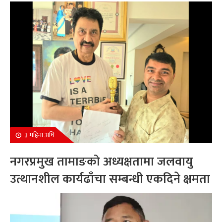
सम्मानित
३ महिना अघि
नगरप्रमुख तामाङको अध्यक्षतामा जलवायु
उत्थानशील कार्यढाँचा सम्बन्धी एकदिने क्षमता
अभिवृद्धि कार्यक्रम सम्पन्न