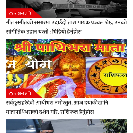
२ साल अघि
गीत संगीतको संसारमा उदाउँदो तारा गायक प्रज्वल श्रेष्ठ, उनको
सांगीतिक उडान यस्तो : भिडियो हेर्नुहोस
२ साल अघि
सर्वदु;खहरेदेवी :पाथीभरा नमोस्तुते, आज दयाकीखानि
मातापाथिभराको दर्शन गरि, राशिफल हेर्नुहोस