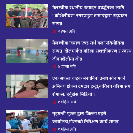
आज २०८२ साल भदौ १६ गते सोमबारको राशिफल
१४
मेलम्चीमा स्थानीय उत्पादन प्रवर्द्धनका लागि
११ महिना अघि
“कोशेलीघर” नगरप्रमुख तामाङद्वारा उद्घाटन
सम्पन्न
आजको राशिफल : २०८२ भदौ १२ गते बिहीवार, २८
२ हफ्ता अघि
१५
अगस्ट २०२५
मेलम्चीमा ‘क्याच एण्ड सर्भ बल’ प्रतियोगिता
११ महिना अघि
सम्पन्न, खेलमार्फत महिला सशक्तीकरण र स्वस्थ
जीवनशैलीमा जोड
आजको राशिफल – २०८२ साल भाद्र १० गते, मंगलबार
१६
४ हफ्ता अघि
११ महिना अघि
एक सफल बाइक मेकानिक उमेश सोनामको
आजको राशिफल – २०८२ साल भाद्र १० गते, मंगलबार
अभिनय क्षेत्रमा दमदार ईन्ट्री,नायिका गरिमा संग
१७
रोमान्स: हेर्नुहोस भिडियो ।
११ महिना अघि
१ महिना अघि
आजको राशिफल : आइतवार, ८ भदौ २०८२ (२४ अगस्ट
गृहमन्त्री गुरुङ द्वारा जिल्ला प्रहरी
१८
२०२५)
कार्यालय,मोरङको निरीक्षण कार्य सम्पन्न
११ महिना अघि
१ महिना अघि