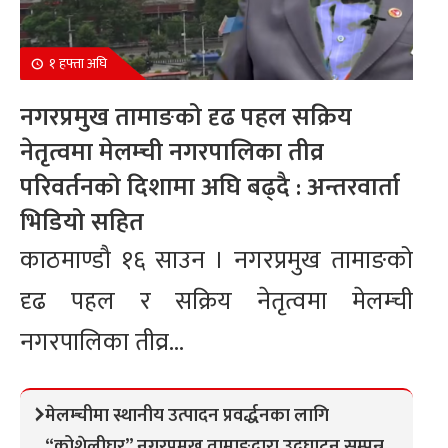
१ हफ्ता अघि
नगरप्रमुख तामाङको दृढ पहल सक्रिय
नेतृत्वमा मेलम्ची नगरपालिका तीव्र
परिवर्तनको दिशामा अघि बढ्दै : अन्तरवार्ता
भिडियो सहित
काठमाण्डौ १६ साउन । नगरप्रमुख तामाङको
दृढ पहल र सक्रिय नेतृत्वमा मेलम्ची
नगरपालिका तीव्र...
मेलम्चीमा स्थानीय उत्पादन प्रवर्द्धनका लागि
“कोशेलीघर” नगरप्रमुख तामाङद्वारा उद्घाटन सम्पन्न