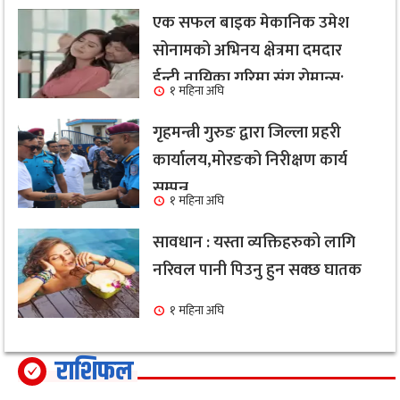
एक सफल बाइक मेकानिक उमेश
सोनामको अभिनय क्षेत्रमा दमदार
ईन्ट्री,नायिका गरिमा संग रोमान्स:
१ महिना अघि
हेर्नुहोस भिडियो ।
गृहमन्त्री गुरुङ द्वारा जिल्ला प्रहरी
कार्यालय,मोरङको निरीक्षण कार्य
सम्पन्न
१ महिना अघि
सावधान : यस्ता व्यक्तिहरुको लागि
नरिवल पानी पिउनु हुन सक्छ घातक
१ महिना अघि
राशिफल