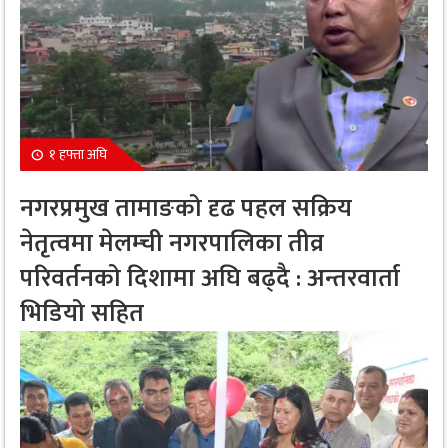
१ हफ्ता अघि
नगरप्रमुख तामाङको दृढ पहल सक्रिय
नेतृत्वमा मेलम्ची नगरपालिका तीव्र
परिवर्तनको दिशामा अघि बढ्दै : अन्तरवार्ता
भिडियो सहित