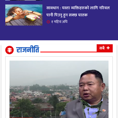
सावधान : यस्ता व्यक्तिहरुको लागि नरिवल
आजको राशिफल २०८२ भदाै ४ गते, बुधवार
१९
पानी पिउनु हुन सक्छ घातक
११ महिना अघि
१ महिना अघि
आजको राशिफल: अवसर र चुनौतीसँग दिन बित्नेछ,
२०
धैर्यले सफलता मिल्नेछ
११ महिना अघि
राजनीति
सबै