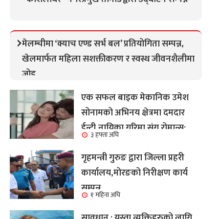
मेलम्चीमा ‘क्याच एण्ड सर्भ बल’ प्रतियोगिता सम्पन्न,
खेलमार्फत महिला सशक्तीकरण र स्वस्थ जीवनशैलीमा
जोड
एक सफल बाइक मेकानिक उमेश
सोनामको अभिनय क्षेत्रमा दमदार
ईन्ट्री,नायिका गरिमा संग रोमान्स:
३ हफ्ता अघि
हेर्नुहोस भिडियो ।
गृहमन्त्री गुरुङ द्वारा जिल्ला प्रहरी
कार्यालय,मोरङको निरीक्षण कार्य
सम्पन्न
१ महिना अघि
सावधान : यस्ता व्यक्तिहरुको लागि