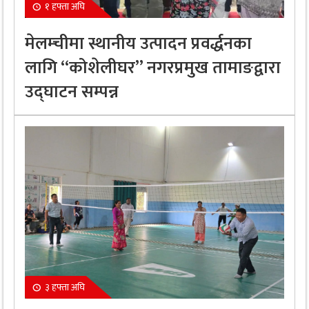
१ हफ्ता अघि
मेलम्चीमा स्थानीय उत्पादन प्रवर्द्धनका
लागि “कोशेलीघर” नगरप्रमुख तामाङद्वारा
उद्घाटन सम्पन्न
३ हफ्ता अघि