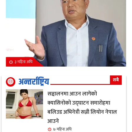
३ महिना अघि
अन्तर्राष्ट्रिय
सबै
सञ्चालनमा आउन लागेको
क्यासिनोको उद्घाटन समारोहमा
बलिउड अभिनेत्री सन्नी लियोन नेपाल
आउने
७ महिना अघि