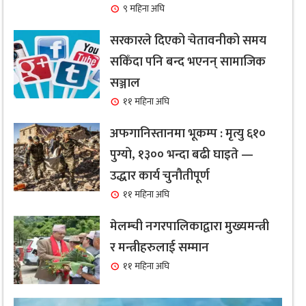
९ महिना अघि
सरकारले दिएको चेतावनीको समय
सकिँदा पनि बन्द भएनन् सामाजिक
सञ्जाल
११ महिना अघि
अफगानिस्तानमा भूकम्प : मृत्यु ६१०
पुग्यो, १३०० भन्दा बढी घाइते —
उद्धार कार्य चुनौतीपूर्ण
११ महिना अघि
मेलम्ची नगरपालिकाद्वारा मुख्यमन्त्री
र मन्त्रीहरुलाई सम्मान
११ महिना अघि