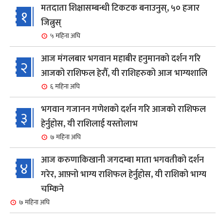
मतदाता शिक्षासम्बन्धी टिकटक बनाउनुस्, ५० हजार
१
जित्नुस्
५ महिना अघि
आज मंगलबार भगवान महाबीर हनुमानको दर्शन गरि
२
आजको राशिफल हेरौँ, यी राशिहरुको आज भाग्यशालि
६ महिना अघि
भगवान गजानन गणेशको दर्शन गरि आजको राशिफल
३
हेर्नुहोस, यी राशिलाई यस्तोलाभ
७ महिना अघि
आज करुणाकिखानी जगदम्बा माता भगवतीको दर्शन
४
गरेर, आफ़्नो भाग्य राशिफल हेर्नुहोस, यी राशिको भाग्य
चम्किने
७ महिना अघि