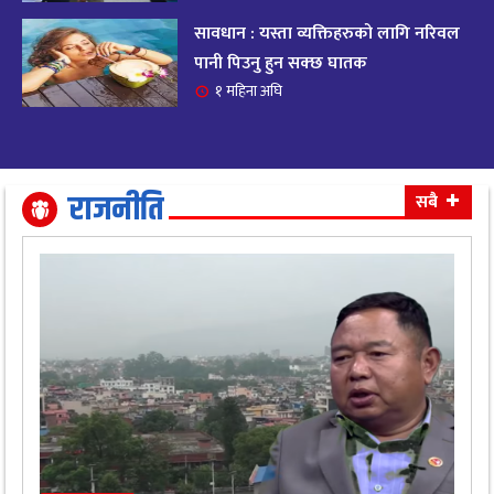
सावधान : यस्ता व्यक्तिहरुको लागि नरिवल
आजको राशिफल २०८२ भदाै ४ गते, बुधवार
१९
पानी पिउनु हुन सक्छ घातक
११ महिना अघि
१ महिना अघि
आजको राशिफल: अवसर र चुनौतीसँग दिन बित्नेछ,
२०
धैर्यले सफलता मिल्नेछ
११ महिना अघि
राजनीति
सबै