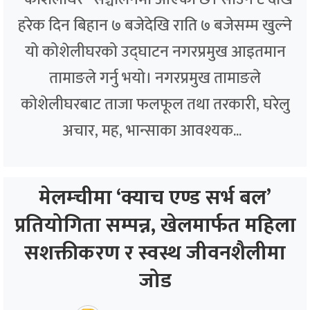
हरेक दिन बिहान ७ बजेदेखि राति ७ बजेसम्म खुल्ने
यो कोशेलीघरको उद्घाटन नगरप्रमुख आइतमान
तामाङले गर्नु भयो। नगरप्रमुख तामाङले
कोशेलीघरबाट ताजा फलफूल तथा तरकारी, घरेलु
अचार, मह, भान्साका आवश्यक...
मेलम्चीमा ‘क्याच एण्ड सर्भ बल’
प्रतियोगिता सम्पन्न, खेलमार्फत महिला
सशक्तीकरण र स्वस्थ जीवनशैलीमा
जोड