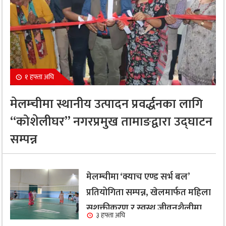
१ हफ्ता अघि
मेलम्चीमा स्थानीय उत्पादन प्रवर्द्धनका लागि
“कोशेलीघर” नगरप्रमुख तामाङद्वारा उद्घाटन
सम्पन्न
मेलम्चीमा ‘क्याच एण्ड सर्भ बल’
प्रतियोगिता सम्पन्न, खेलमार्फत महिला
सशक्तीकरण र स्वस्थ जीवनशैलीमा
३ हफ्ता अघि
जोड