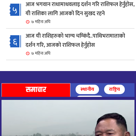
आज भगवान राधामाधवलाइ दर्शन गरि राशिफल हेर्नुहोस,
५
यी राशिका लागि आजको दिन सुखद रहने
७ महिना अघि
आज यी राशिहरुको भाग्य चम्किंदै..पाथिभरामाताको
६
दर्शन गरि, आजको राशिफल हेर्नुहोस
७ महिना अघि
शहरी विकासमन्त्री कुलमान घिसिङको समुपस्थितिमा
७
मेलम्ची खानेपानी आयोजनाको समस्या समाधान
८ महिना अघि
समाचार
स्थानीय
राष्ट्रिय
आज पाथिभारा माताको दर्शन गरि, दिनको सुरुवात गर्दै,
अन्तर्राष्ट्रिय
८
राशिफल हेर्नुहोस, यी रासिहरुको आज भाग्य उदय
९ महिना अघि
आज माताभगवती जगज्जननी पाथिभरादेवीको दर्शन गरि