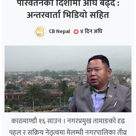
परिवर्तनको दिशामा अघि बढ्दै :
अन्तरवार्ता भिडियो सहित
ाज
्थ्य
CB Nepal
४ दिन अघि
काठमाण्डौ १६ साउन । नगरप्रमुख तामाङको दृढ
पहल र सक्रिय नेतृत्वमा मेलम्ची नगरपालिका तीव्र