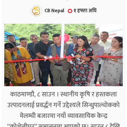
CB Nepal
१ हफ्ता अघि
काठमाण्डौ, ८ साउन । स्थानीय कृषि र हस्तकला
उत्पादनलाई प्रवर्द्धन गर्ने उद्देश्यले सिन्धुपाल्चोकको
मेलम्ची बजारमा नयाँ व्यावसायिक केन्द्र
“कोशेलीघर” सञ्चालनमा आएको छ। साउन ८ देखि