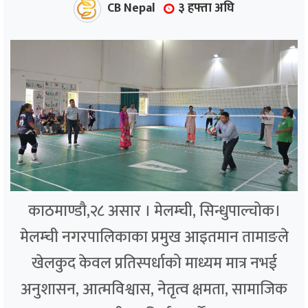
CB Nepal
३ हफ्ता अघि
काठमाण्डौ,२८ असार । मेलम्ची, सिन्धुपाल्चोक।
मेलम्ची नगरपालिकाका प्रमुख आइतमान तामाङले
खेलकुद केवल प्रतिस्पर्धाको माध्यम मात्र नभई
अनुशासन, आत्मविश्वास, नेतृत्व क्षमता, सामाजिक