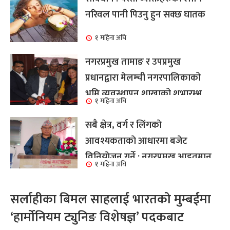
नरिवल पानी पिउनु हुन सक्छ घातक
१ महिना अघि
नगरप्रमुख तामाङ र उपप्रमुख
प्रधानद्वारा मेलम्ची नगरपालिकाको
भूमि व्यवस्थापन शाखाको शुभारम्भ
१ महिना अघि
कार्य सम्पन्न
सबै क्षेत्र, वर्ग र लिंगकाे
आवश्यकताकाे आधारमा बजेट
विनियाेजन गर्ने : नगरप्रमुख आइतमान
१ महिना अघि
तामाङ
सर्लाहीका बिमल साहलाई भारतको मुम्बईमा
‘हार्मोनियम ट्युनिङ विशेषज्ञ’ पदकबाट