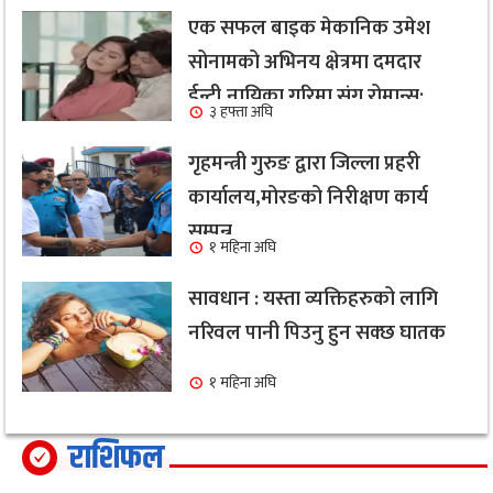
एक सफल बाइक मेकानिक उमेश
सोनामको अभिनय क्षेत्रमा दमदार
ईन्ट्री,नायिका गरिमा संग रोमान्स:
३ हफ्ता अघि
हेर्नुहोस भिडियो ।
गृहमन्त्री गुरुङ द्वारा जिल्ला प्रहरी
कार्यालय,मोरङको निरीक्षण कार्य
सम्पन्न
१ महिना अघि
सावधान : यस्ता व्यक्तिहरुको लागि
नरिवल पानी पिउनु हुन सक्छ घातक
१ महिना अघि
राशिफल