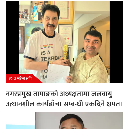
सम्मानित
३ महिना अघि
नगरप्रमुख तामाङको अध्यक्षतामा जलवायु
उत्थानशील कार्यढाँचा सम्बन्धी एकदिने क्षमता
अभिवृद्धि कार्यक्रम सम्पन्न