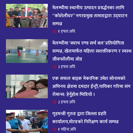
आज २०८२ साल भदौ १६ गते सोमबारको राशिफल
१४
मेलम्चीमा स्थानीय उत्पादन प्रवर्द्धनका लागि
११ महिना अघि
“कोशेलीघर” नगरप्रमुख तामाङद्वारा उद्घाटन
सम्पन्न
आजको राशिफल : २०८२ भदौ १२ गते बिहीवार, २८
१ हफ्ता अघि
१५
अगस्ट २०२५
मेलम्चीमा ‘क्याच एण्ड सर्भ बल’ प्रतियोगिता
११ महिना अघि
सम्पन्न, खेलमार्फत महिला सशक्तीकरण र स्वस्थ
जीवनशैलीमा जोड
आजको राशिफल – २०८२ साल भाद्र १० गते, मंगलबार
१६
३ हफ्ता अघि
११ महिना अघि
एक सफल बाइक मेकानिक उमेश सोनामको
आजको राशिफल – २०८२ साल भाद्र १० गते, मंगलबार
अभिनय क्षेत्रमा दमदार ईन्ट्री,नायिका गरिमा संग
१७
रोमान्स: हेर्नुहोस भिडियो ।
११ महिना अघि
३ हफ्ता अघि
आजको राशिफल : आइतवार, ८ भदौ २०८२ (२४ अगस्ट
गृहमन्त्री गुरुङ द्वारा जिल्ला प्रहरी
१८
२०२५)
कार्यालय,मोरङको निरीक्षण कार्य सम्पन्न
११ महिना अघि
१ महिना अघि