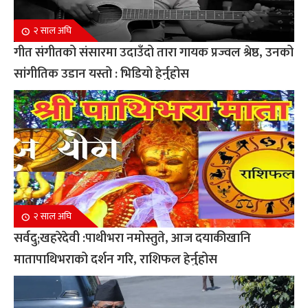
२ साल अघि
गीत संगीतको संसारमा उदाउँदो तारा गायक प्रज्वल श्रेष्ठ, उनको
सांगीतिक उडान यस्तो : भिडियो हेर्नुहोस
२ साल अघि
सर्वदु;खहरेदेवी :पाथीभरा नमोस्तुते, आज दयाकीखानि
मातापाथिभराको दर्शन गरि, राशिफल हेर्नुहोस