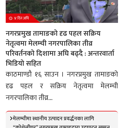
४ दिन अघि
नगरप्रमुख तामाङको दृढ पहल सक्रिय
नेतृत्वमा मेलम्ची नगरपालिका तीव्र
परिवर्तनको दिशामा अघि बढ्दै : अन्तरवार्ता
भिडियो सहित
काठमाण्डौ १६ साउन । नगरप्रमुख तामाङको
दृढ पहल र सक्रिय नेतृत्वमा मेलम्ची
नगरपालिका तीव्र...
मेलम्चीमा स्थानीय उत्पादन प्रवर्द्धनका लागि
“कोशेलीघर” नगरप्रमुख तामाङद्वारा उद्घाटन सम्पन्न