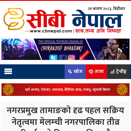
२१ श्रावण २०८३, बिहीबार
ाम्रो टिम:
राष्ट्रिय
कुद
खोज
ताजा
ट्रेन्डीङ्ग
धि
ियो
नगरप्रमुख तामाङको दृढ पहल सक्रिय
ञ्जन
नेतृत्वमा मेलम्ची नगरपालिका तीव्र
नीति