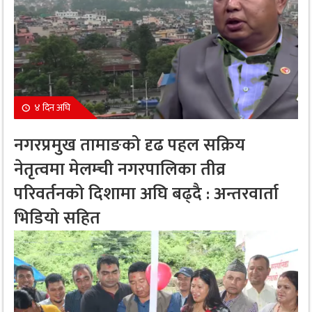
४ दिन अघि
नगरप्रमुख तामाङको दृढ पहल सक्रिय
नेतृत्वमा मेलम्ची नगरपालिका तीव्र
परिवर्तनको दिशामा अघि बढ्दै : अन्तरवार्ता
भिडियो सहित