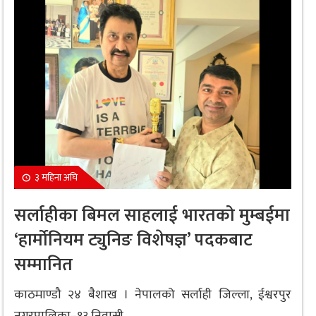
३ महिना अघि
सर्लाहीका बिमल साहलाई भारतको मुम्बईमा
‘हार्मोनियम ट्युनिङ विशेषज्ञ’ पदकबाट
सम्मानित
काठमाण्डौ २४ बैशाख । नेपालको सर्लाही जिल्ला, ईश्वरपुर
नगरपालिका–१३ निवासी...