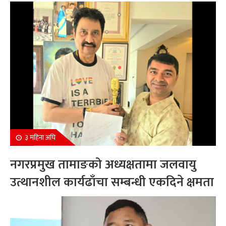
सम्मानित
३ महिना अघि
नगरप्रमुख तामाङको अध्यक्षतामा जलवायु
उत्थानशील कार्यढाँचा सम्बन्धी एकदिने क्षमता
अभिवृद्धि कार्यक्रम सम्पन्न