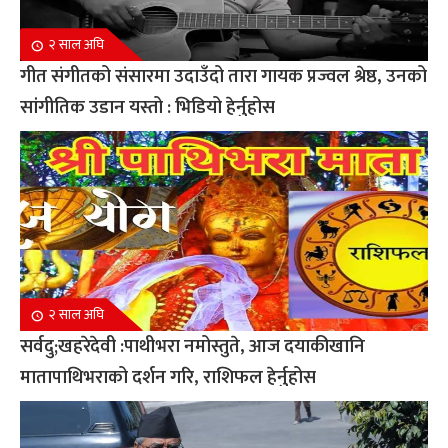
२ साल अघि
गीत संगीतको संसारमा उदाउँदो तारा गायक प्रज्वल श्रेष्ठ, उनको
सांगीतिक उडान यस्तो : भिडियो हेर्नुहोस
२ साल अघि
सर्वदु;खहरेदेवी :पाथीभरा नमोस्तुते, आज दयाकीखानि
मातापाथिभराको दर्शन गरि, राशिफल हेर्नुहोस