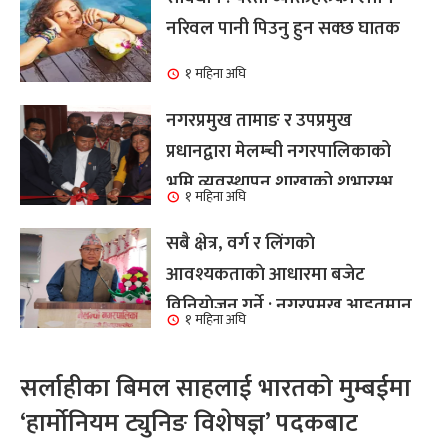
नरिवल पानी पिउनु हुन सक्छ घातक
१ महिना अघि
नगरप्रमुख तामाङ र उपप्रमुख
प्रधानद्वारा मेलम्ची नगरपालिकाको
भूमि व्यवस्थापन शाखाको शुभारम्भ
१ महिना अघि
कार्य सम्पन्न
सबै क्षेत्र, वर्ग र लिंगकाे
आवश्यकताकाे आधारमा बजेट
विनियाेजन गर्ने : नगरप्रमुख आइतमान
१ महिना अघि
तामाङ
सर्लाहीका बिमल साहलाई भारतको मुम्बईमा
‘हार्मोनियम ट्युनिङ विशेषज्ञ’ पदकबाट