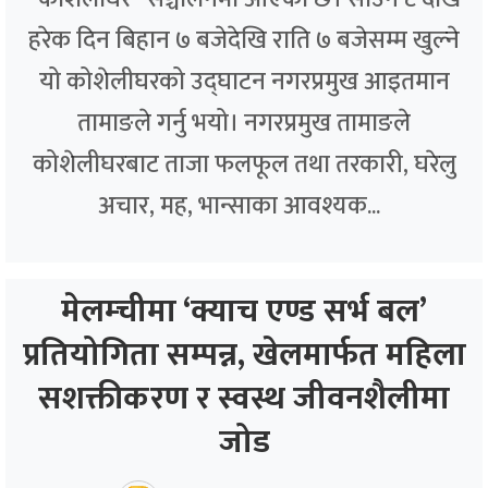
हरेक दिन बिहान ७ बजेदेखि राति ७ बजेसम्म खुल्ने
यो कोशेलीघरको उद्घाटन नगरप्रमुख आइतमान
तामाङले गर्नु भयो। नगरप्रमुख तामाङले
कोशेलीघरबाट ताजा फलफूल तथा तरकारी, घरेलु
अचार, मह, भान्साका आवश्यक...
मेलम्चीमा ‘क्याच एण्ड सर्भ बल’
प्रतियोगिता सम्पन्न, खेलमार्फत महिला
सशक्तीकरण र स्वस्थ जीवनशैलीमा
जोड