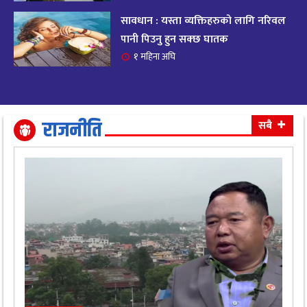
सावधान : यस्ता व्यक्तिहरुको लागि नरिवल
आजको राशिफल २०८२ भदाै ४ गते, बुधवार
१९
पानी पिउनु हुन सक्छ घातक
११ महिना अघि
१ महिना अघि
आजको राशिफल: अवसर र चुनौतीसँग दिन बित्नेछ,
२०
धैर्यले सफलता मिल्नेछ
११ महिना अघि
राजनीति
सबै