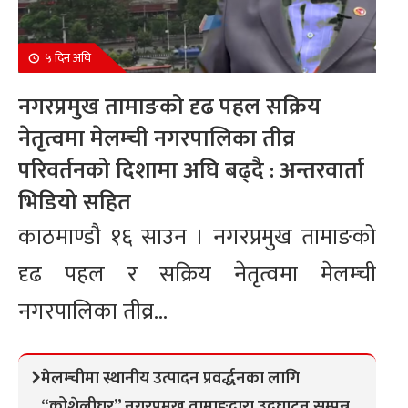
५ दिन अघि
नगरप्रमुख तामाङको दृढ पहल सक्रिय
नेतृत्वमा मेलम्ची नगरपालिका तीव्र
परिवर्तनको दिशामा अघि बढ्दै : अन्तरवार्ता
भिडियो सहित
काठमाण्डौ १६ साउन । नगरप्रमुख तामाङको
दृढ पहल र सक्रिय नेतृत्वमा मेलम्ची
नगरपालिका तीव्र...
मेलम्चीमा स्थानीय उत्पादन प्रवर्द्धनका लागि
“कोशेलीघर” नगरप्रमुख तामाङद्वारा उद्घाटन सम्पन्न