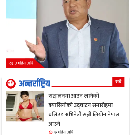
३ महिना अघि
अन्तर्राष्ट्रिय
सबै
सञ्चालनमा आउन लागेको
क्यासिनोको उद्घाटन समारोहमा
बलिउड अभिनेत्री सन्नी लियोन नेपाल
आउने
७ महिना अघि