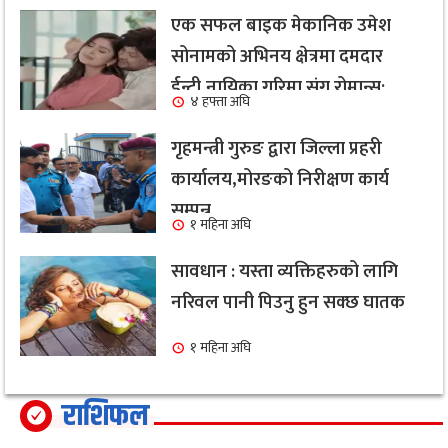
एक सफल बाइक मेकानिक उमेश
सोनामको अभिनय क्षेत्रमा दमदार
ईन्ट्री,नायिका गरिमा संग रोमान्स:
४ हफ्ता अघि
हेर्नुहोस भिडियो ।
गृहमन्त्री गुरुङ द्वारा जिल्ला प्रहरी
कार्यालय,मोरङको निरीक्षण कार्य
सम्पन्न
१ महिना अघि
सावधान : यस्ता व्यक्तिहरुको लागि
नरिवल पानी पिउनु हुन सक्छ घातक
१ महिना अघि
राशिफल