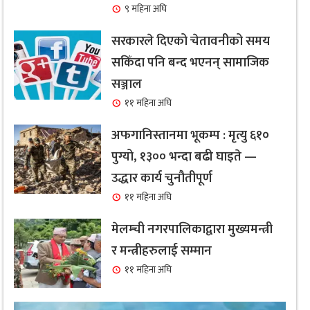
९ महिना अघि
सरकारले दिएको चेतावनीको समय
सकिँदा पनि बन्द भएनन् सामाजिक
सञ्जाल
११ महिना अघि
अफगानिस्तानमा भूकम्प : मृत्यु ६१०
पुग्यो, १३०० भन्दा बढी घाइते —
उद्धार कार्य चुनौतीपूर्ण
११ महिना अघि
मेलम्ची नगरपालिकाद्वारा मुख्यमन्त्री
र मन्त्रीहरुलाई सम्मान
११ महिना अघि