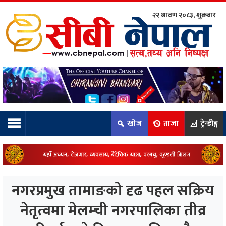
२२ श्रावण २०८३, शुक्रबार
ाम्रो टिम:
राष्ट्रिय
कुद
खोज
ताजा
ट्रेन्डीङ्ग
धि
ियो
नगरप्रमुख तामाङको दृढ पहल सक्रिय
ञ्जन
नेतृत्वमा मेलम्ची नगरपालिका तीव्र
नीति