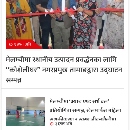
१ हफ्ता अघि
मेलम्चीमा स्थानीय उत्पादन प्रवर्द्धनका लागि
“कोशेलीघर” नगरप्रमुख तामाङद्वारा उद्घाटन
सम्पन्न
मेलम्चीमा ‘क्याच एण्ड सर्भ बल’
प्रतियोगिता सम्पन्न, खेलमार्फत महिला
सशक्तीकरण र स्वस्थ जीवनशैलीमा
३ हफ्ता अघि
जोड