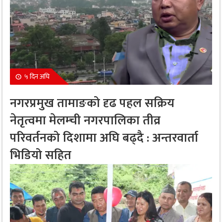
५ दिन अघि
नगरप्रमुख तामाङको दृढ पहल सक्रिय
नेतृत्वमा मेलम्ची नगरपालिका तीव्र
परिवर्तनको दिशामा अघि बढ्दै : अन्तरवार्ता
भिडियो सहित