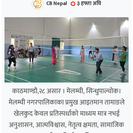
CB Nepal
३ हफ्ता अघि
काठमाण्डौ,२८ असार । मेलम्ची, सिन्धुपाल्चोक।
मेलम्ची नगरपालिकाका प्रमुख आइतमान तामाङले
खेलकुद केवल प्रतिस्पर्धाको माध्यम मात्र नभई
अनुशासन, आत्मविश्वास, नेतृत्व क्षमता, सामाजिक