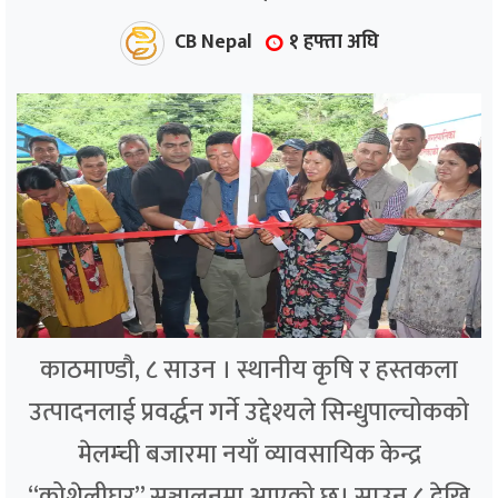
CB Nepal
१ हफ्ता अघि
काठमाण्डौ, ८ साउन । स्थानीय कृषि र हस्तकला
उत्पादनलाई प्रवर्द्धन गर्ने उद्देश्यले सिन्धुपाल्चोकको
मेलम्ची बजारमा नयाँ व्यावसायिक केन्द्र
“कोशेलीघर” सञ्चालनमा आएको छ। साउन ८ देखि