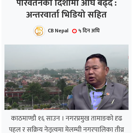
परिवर्तनको दिशामा अघि बढ्दै :
अन्तरवार्ता भिडियो सहित
ाज
्थ्य
CB Nepal
५ दिन अघि
काठमाण्डौ १६ साउन । नगरप्रमुख तामाङको दृढ
पहल र सक्रिय नेतृत्वमा मेलम्ची नगरपालिका तीव्र