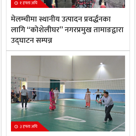
१ हफ्ता अघि
मेलम्चीमा स्थानीय उत्पादन प्रवर्द्धनका
लागि “कोशेलीघर” नगरप्रमुख तामाङद्वारा
उद्घाटन सम्पन्न
३ हफ्ता अघि