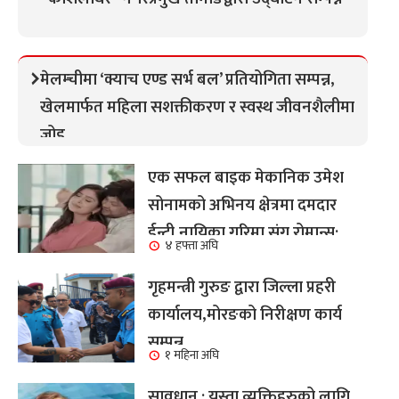
मेलम्चीमा ‘क्याच एण्ड सर्भ बल’ प्रतियोगिता सम्पन्न,
खेलमार्फत महिला सशक्तीकरण र स्वस्थ जीवनशैलीमा
जोड
एक सफल बाइक मेकानिक उमेश
सोनामको अभिनय क्षेत्रमा दमदार
ईन्ट्री,नायिका गरिमा संग रोमान्स:
४ हफ्ता अघि
हेर्नुहोस भिडियो ।
गृहमन्त्री गुरुङ द्वारा जिल्ला प्रहरी
कार्यालय,मोरङको निरीक्षण कार्य
सम्पन्न
१ महिना अघि
सावधान : यस्ता व्यक्तिहरुको लागि