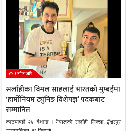
३ महिना अघि
सर्लाहीका बिमल साहलाई भारतको मुम्बईमा
‘हार्मोनियम ट्युनिङ विशेषज्ञ’ पदकबाट
सम्मानित
काठमाण्डौ २४ बैशाख । नेपालको सर्लाही जिल्ला, ईश्वरपुर
नगरपालिका–१३ निवासी...