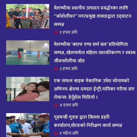
आज २०८२ साल भदौ १६ गते सोमबारको राशिफल
१४
मेलम्चीमा स्थानीय उत्पादन प्रवर्द्धनका लागि
११ महिना अघि
“कोशेलीघर” नगरप्रमुख तामाङद्वारा उद्घाटन
सम्पन्न
आजको राशिफल : २०८२ भदौ १२ गते बिहीवार, २८
१ हफ्ता अघि
१५
अगस्ट २०२५
मेलम्चीमा ‘क्याच एण्ड सर्भ बल’ प्रतियोगिता
११ महिना अघि
सम्पन्न, खेलमार्फत महिला सशक्तीकरण र स्वस्थ
जीवनशैलीमा जोड
आजको राशिफल – २०८२ साल भाद्र १० गते, मंगलबार
१६
३ हफ्ता अघि
११ महिना अघि
एक सफल बाइक मेकानिक उमेश सोनामको
आजको राशिफल – २०८२ साल भाद्र १० गते, मंगलबार
अभिनय क्षेत्रमा दमदार ईन्ट्री,नायिका गरिमा संग
१७
रोमान्स: हेर्नुहोस भिडियो ।
११ महिना अघि
४ हफ्ता अघि
आजको राशिफल : आइतवार, ८ भदौ २०८२ (२४ अगस्ट
गृहमन्त्री गुरुङ द्वारा जिल्ला प्रहरी
१८
२०२५)
कार्यालय,मोरङको निरीक्षण कार्य सम्पन्न
११ महिना अघि
१ महिना अघि