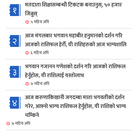
मतदाता शिक्षासम्बन्धी टिकटक बनाउनुस्, ५० हजार
१
जित्नुस्
५ महिना अघि
आज मंगलबार भगवान महाबीर हनुमानको दर्शन गरि
२
आजको राशिफल हेरौँ, यी राशिहरुको आज भाग्यशालि
६ महिना अघि
भगवान गजानन गणेशको दर्शन गरि आजको राशिफल
३
हेर्नुहोस, यी राशिलाई यस्तोलाभ
७ महिना अघि
आज करुणाकिखानी जगदम्बा माता भगवतीको दर्शन
४
गरेर, आफ़्नो भाग्य राशिफल हेर्नुहोस, यी राशिको भाग्य
चम्किने
७ महिना अघि