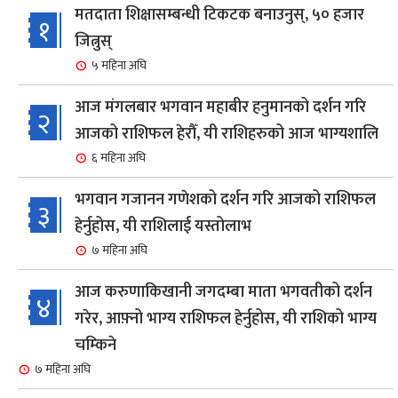
मतदाता शिक्षासम्बन्धी टिकटक बनाउनुस्, ५० हजार
१
जित्नुस्
५ महिना अघि
आज मंगलबार भगवान महाबीर हनुमानको दर्शन गरि
२
आजको राशिफल हेरौँ, यी राशिहरुको आज भाग्यशालि
६ महिना अघि
भगवान गजानन गणेशको दर्शन गरि आजको राशिफल
३
हेर्नुहोस, यी राशिलाई यस्तोलाभ
७ महिना अघि
आज करुणाकिखानी जगदम्बा माता भगवतीको दर्शन
४
गरेर, आफ़्नो भाग्य राशिफल हेर्नुहोस, यी राशिको भाग्य
चम्किने
७ महिना अघि