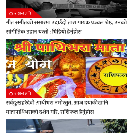
२ साल अघि
गीत संगीतको संसारमा उदाउँदो तारा गायक प्रज्वल श्रेष्ठ, उनको
सांगीतिक उडान यस्तो : भिडियो हेर्नुहोस
२ साल अघि
सर्वदु;खहरेदेवी :पाथीभरा नमोस्तुते, आज दयाकीखानि
मातापाथिभराको दर्शन गरि, राशिफल हेर्नुहोस