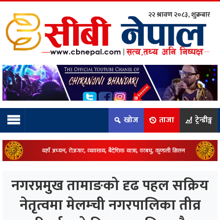
२२ श्रावण २०८३, शुक्रबार
ाम्रो टिम:
राष्ट्रिय
कुद
खोज
ताजा
ट्रेन्डीङ्ग
धि
ियो
नगरप्रमुख तामाङको दृढ पहल सक्रिय
ञ्जन
नेतृत्वमा मेलम्ची नगरपालिका तीव्र
नीति