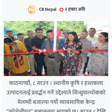
CB Nepal
२ हफ्ता अघि
काठमाण्डौ, ८ साउन । स्थानीय कृषि र हस्तकला
उत्पादनलाई प्रवर्द्धन गर्ने उद्देश्यले सिन्धुपाल्चोकको
मेलम्ची बजारमा नयाँ व्यावसायिक केन्द्र
“कोशेलीघर” सञ्चालनमा आएको छ। साउन ८ देखि