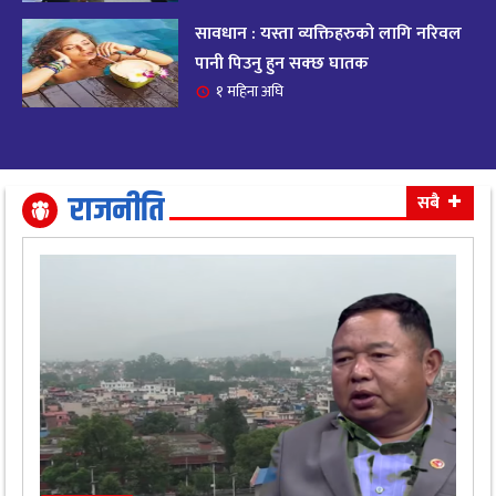
सावधान : यस्ता व्यक्तिहरुको लागि नरिवल
आजको राशिफल २०८२ भदाै ४ गते, बुधवार
१९
पानी पिउनु हुन सक्छ घातक
११ महिना अघि
१ महिना अघि
आजको राशिफल: अवसर र चुनौतीसँग दिन बित्नेछ,
२०
धैर्यले सफलता मिल्नेछ
११ महिना अघि
राजनीति
सबै