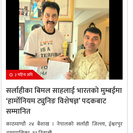
३ महिना अघि
सर्लाहीका बिमल साहलाई भारतको मुम्बईमा
‘हार्मोनियम ट्युनिङ विशेषज्ञ’ पदकबाट
सम्मानित
काठमाण्डौ २४ बैशाख । नेपालको सर्लाही जिल्ला, ईश्वरपुर
नगरपालिका–१३ निवासी...