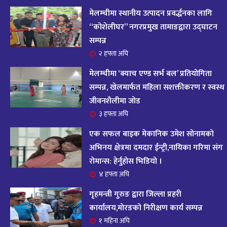
आज २०८२ साल भदौ १६ गते सोमबारको राशिफल
१४
मेलम्चीमा स्थानीय उत्पादन प्रवर्द्धनका लागि
११ महिना अघि
“कोशेलीघर” नगरप्रमुख तामाङद्वारा उद्घाटन
सम्पन्न
आजको राशिफल : २०८२ भदौ १२ गते बिहीवार, २८
२ हफ्ता अघि
१५
अगस्ट २०२५
मेलम्चीमा ‘क्याच एण्ड सर्भ बल’ प्रतियोगिता
११ महिना अघि
सम्पन्न, खेलमार्फत महिला सशक्तीकरण र स्वस्थ
जीवनशैलीमा जोड
आजको राशिफल – २०८२ साल भाद्र १० गते, मंगलबार
१६
३ हफ्ता अघि
११ महिना अघि
एक सफल बाइक मेकानिक उमेश सोनामको
आजको राशिफल – २०८२ साल भाद्र १० गते, मंगलबार
अभिनय क्षेत्रमा दमदार ईन्ट्री,नायिका गरिमा संग
१७
रोमान्स: हेर्नुहोस भिडियो ।
११ महिना अघि
४ हफ्ता अघि
आजको राशिफल : आइतवार, ८ भदौ २०८२ (२४ अगस्ट
गृहमन्त्री गुरुङ द्वारा जिल्ला प्रहरी
१८
२०२५)
कार्यालय,मोरङको निरीक्षण कार्य सम्पन्न
११ महिना अघि
१ महिना अघि