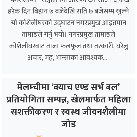
हरेक दिन बिहान ७ बजेदेखि राति ७ बजेसम्म खुल्ने
यो कोशेलीघरको उद्घाटन नगरप्रमुख आइतमान
तामाङले गर्नु भयो। नगरप्रमुख तामाङले
कोशेलीघरबाट ताजा फलफूल तथा तरकारी, घरेलु
अचार, मह, भान्साका आवश्यक...
मेलम्चीमा ‘क्याच एण्ड सर्भ बल’
प्रतियोगिता सम्पन्न, खेलमार्फत महिला
सशक्तीकरण र स्वस्थ जीवनशैलीमा
जोड