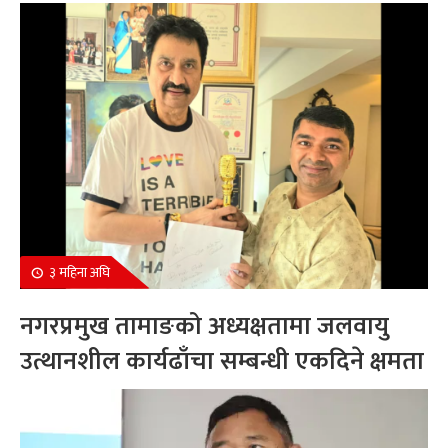
सम्मानित
३ महिना अघि
नगरप्रमुख तामाङको अध्यक्षतामा जलवायु
उत्थानशील कार्यढाँचा सम्बन्धी एकदिने क्षमता
अभिवृद्धि कार्यक्रम सम्पन्न