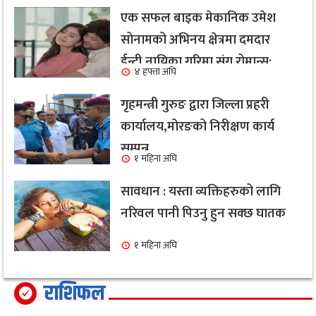
एक सफल बाइक मेकानिक उमेश
सोनामको अभिनय क्षेत्रमा दमदार
ईन्ट्री,नायिका गरिमा संग रोमान्स:
४ हफ्ता अघि
हेर्नुहोस भिडियो ।
गृहमन्त्री गुरुङ द्वारा जिल्ला प्रहरी
कार्यालय,मोरङको निरीक्षण कार्य
सम्पन्न
१ महिना अघि
सावधान : यस्ता व्यक्तिहरुको लागि
नरिवल पानी पिउनु हुन सक्छ घातक
१ महिना अघि
राशिफल