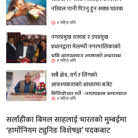
नरिवल पानी पिउनु हुन सक्छ घातक
१ महिना अघि
नगरप्रमुख तामाङ र उपप्रमुख
प्रधानद्वारा मेलम्ची नगरपालिकाको
भूमि व्यवस्थापन शाखाको शुभारम्भ
१ महिना अघि
कार्य सम्पन्न
सबै क्षेत्र, वर्ग र लिंगकाे
आवश्यकताकाे आधारमा बजेट
विनियाेजन गर्ने : नगरप्रमुख आइतमान
१ महिना अघि
तामाङ
सर्लाहीका बिमल साहलाई भारतको मुम्बईमा
‘हार्मोनियम ट्युनिङ विशेषज्ञ’ पदकबाट