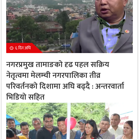
६ दिन अघि
नगरप्रमुख तामाङको दृढ पहल सक्रिय
नेतृत्वमा मेलम्ची नगरपालिका तीव्र
परिवर्तनको दिशामा अघि बढ्दै : अन्तरवार्ता
भिडियो सहित