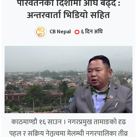
परिवर्तनको दिशामा अघि बढ्दै :
अन्तरवार्ता भिडियो सहित
ाज
्थ्य
CB Nepal
६ दिन अघि
काठमाण्डौ १६ साउन । नगरप्रमुख तामाङको दृढ
पहल र सक्रिय नेतृत्वमा मेलम्ची नगरपालिका तीव्र