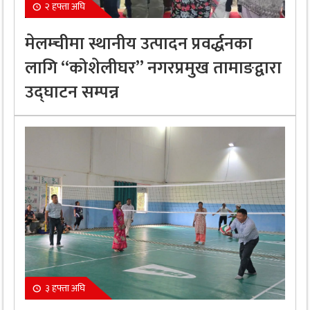
२ हफ्ता अघि
मेलम्चीमा स्थानीय उत्पादन प्रवर्द्धनका
लागि “कोशेलीघर” नगरप्रमुख तामाङद्वारा
उद्घाटन सम्पन्न
३ हफ्ता अघि