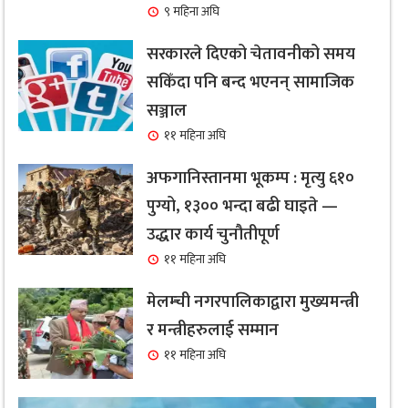
९ महिना अघि
सरकारले दिएको चेतावनीको समय
सकिँदा पनि बन्द भएनन् सामाजिक
सञ्जाल
११ महिना अघि
अफगानिस्तानमा भूकम्प : मृत्यु ६१०
पुग्यो, १३०० भन्दा बढी घाइते —
उद्धार कार्य चुनौतीपूर्ण
११ महिना अघि
मेलम्ची नगरपालिकाद्वारा मुख्यमन्त्री
र मन्त्रीहरुलाई सम्मान
११ महिना अघि