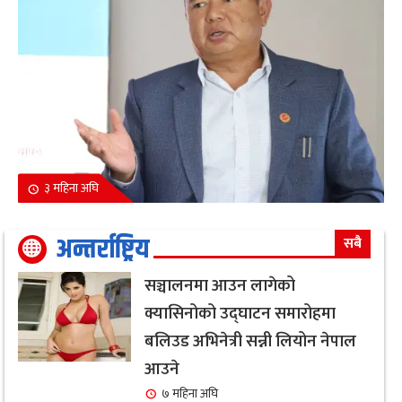
३ महिना अघि
अन्तर्राष्ट्रिय
सबै
सञ्चालनमा आउन लागेको
क्यासिनोको उद्घाटन समारोहमा
बलिउड अभिनेत्री सन्नी लियोन नेपाल
आउने
७ महिना अघि