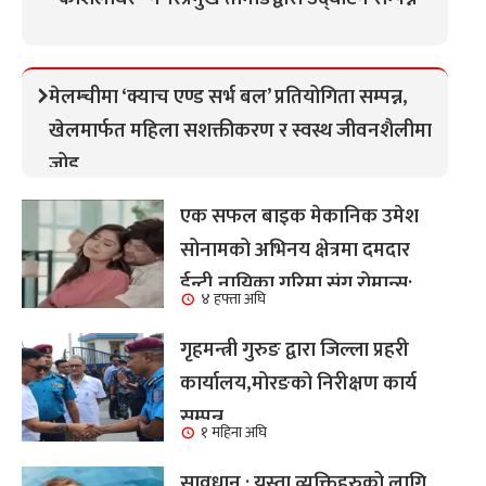
मेलम्चीमा ‘क्याच एण्ड सर्भ बल’ प्रतियोगिता सम्पन्न,
खेलमार्फत महिला सशक्तीकरण र स्वस्थ जीवनशैलीमा
जोड
एक सफल बाइक मेकानिक उमेश
सोनामको अभिनय क्षेत्रमा दमदार
ईन्ट्री,नायिका गरिमा संग रोमान्स:
४ हफ्ता अघि
हेर्नुहोस भिडियो ।
गृहमन्त्री गुरुङ द्वारा जिल्ला प्रहरी
कार्यालय,मोरङको निरीक्षण कार्य
सम्पन्न
१ महिना अघि
सावधान : यस्ता व्यक्तिहरुको लागि