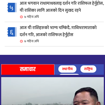
आज भगवान राधामाधवलाइ दर्शन गरि राशिफल हेर्नुहोस,
५
यी राशिका लागि आजको दिन सुखद रहने
७ महिना अघि
आज यी राशिहरुको भाग्य चम्किंदै..पाथिभरामाताको
६
दर्शन गरि, आजको राशिफल हेर्नुहोस
७ महिना अघि
शहरी विकासमन्त्री कुलमान घिसिङको समुपस्थितिमा
७
मेलम्ची खानेपानी आयोजनाको समस्या समाधान
८ महिना अघि
समाचार
स्थानीय
राष्ट्रिय
आज पाथिभारा माताको दर्शन गरि, दिनको सुरुवात गर्दै,
अन्तर्राष्ट्रिय
८
राशिफल हेर्नुहोस, यी रासिहरुको आज भाग्य उदय
९ महिना अघि
आज माताभगवती जगज्जननी पाथिभरादेवीको दर्शन गरि