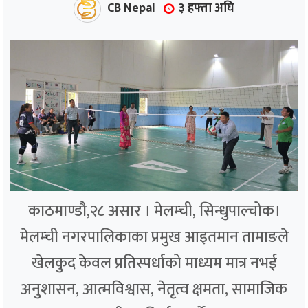
CB Nepal
३ हफ्ता अघि
काठमाण्डौ,२८ असार । मेलम्ची, सिन्धुपाल्चोक।
मेलम्ची नगरपालिकाका प्रमुख आइतमान तामाङले
खेलकुद केवल प्रतिस्पर्धाको माध्यम मात्र नभई
अनुशासन, आत्मविश्वास, नेतृत्व क्षमता, सामाजिक