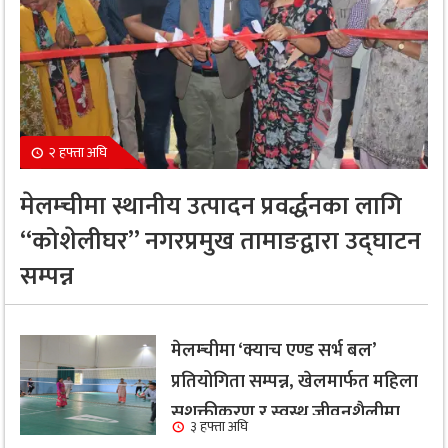
२ हफ्ता अघि
मेलम्चीमा स्थानीय उत्पादन प्रवर्द्धनका लागि
“कोशेलीघर” नगरप्रमुख तामाङद्वारा उद्घाटन
सम्पन्न
मेलम्चीमा ‘क्याच एण्ड सर्भ बल’
प्रतियोगिता सम्पन्न, खेलमार्फत महिला
सशक्तीकरण र स्वस्थ जीवनशैलीमा
३ हफ्ता अघि
जोड