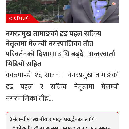
६ दिन अघि
नगरप्रमुख तामाङको दृढ पहल सक्रिय
नेतृत्वमा मेलम्ची नगरपालिका तीव्र
परिवर्तनको दिशामा अघि बढ्दै : अन्तरवार्ता
भिडियो सहित
काठमाण्डौ १६ साउन । नगरप्रमुख तामाङको
दृढ पहल र सक्रिय नेतृत्वमा मेलम्ची
नगरपालिका तीव्र...
मेलम्चीमा स्थानीय उत्पादन प्रवर्द्धनका लागि
“कोशेलीघर” नगरप्रमुख तामाङद्वारा उद्घाटन सम्पन्न