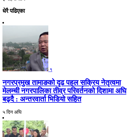
धेरै पढिएका
१
नगरप्रमुख तामाङको दृढ पहल सक्रिय नेतृत्वमा
मेलम्ची नगरपालिका तीव्र परिवर्तनको दिशामा अघि
बढ्दै : अन्तरवार्ता भिडियो सहित
५ दिन अघि