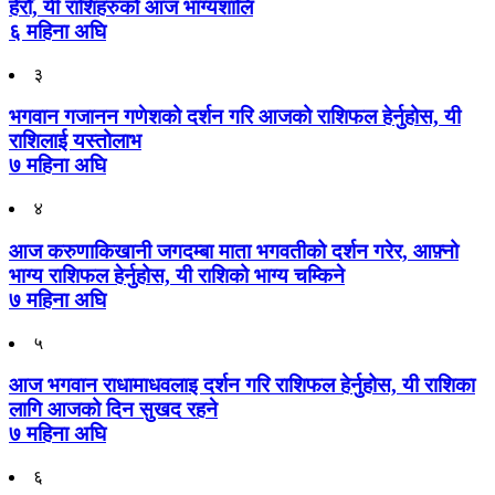
हेरौँ, यी राशिहरुको आज भाग्यशालि
६ महिना अघि
३
भगवान गजानन गणेशको दर्शन गरि आजको राशिफल हेर्नुहोस, यी
राशिलाई यस्तोलाभ
७ महिना अघि
४
आज करुणाकिखानी जगदम्बा माता भगवतीको दर्शन गरेर, आफ़्नो
भाग्य राशिफल हेर्नुहोस, यी राशिको भाग्य चम्किने
७ महिना अघि
५
आज भगवान राधामाधवलाइ दर्शन गरि राशिफल हेर्नुहोस, यी राशिका
लागि आजको दिन सुखद रहने
७ महिना अघि
६