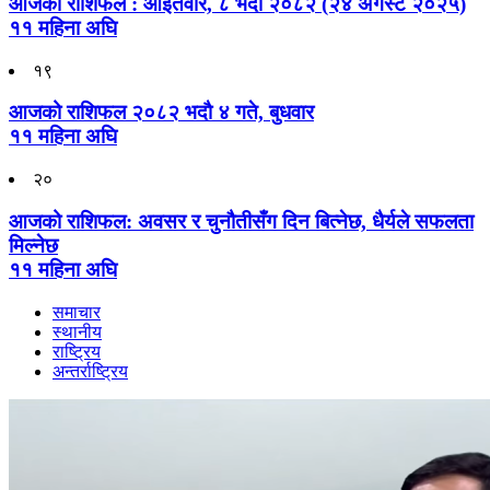
आजको राशिफल : आइतवार, ८ भदौ २०८२ (२४ अगस्ट २०२५)
११ महिना अघि
१९
आजको राशिफल २०८२ भदाै ४ गते, बुधवार
११ महिना अघि
२०
आजको राशिफल: अवसर र चुनौतीसँग दिन बित्नेछ, धैर्यले सफलता
मिल्नेछ
११ महिना अघि
समाचार
स्थानीय
राष्ट्रिय
अन्तर्राष्ट्रिय