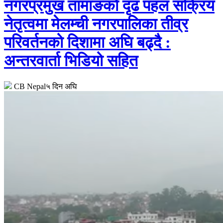
नगरप्रमुख तामाङको दृढ पहल सक्रिय
नेतृत्वमा मेलम्ची नगरपालिका तीव्र
परिवर्तनको दिशामा अघि बढ्दै :
अन्तरवार्ता भिडियो सहित
CB Nepal
५ दिन अघि