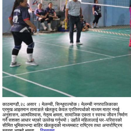
काठमाण्डौ,२८ असार । मेलम्ची, सिन्धुपाल्चोक। मेलम्ची नगरपालिकाका
प्रमुख आइतमान तामाङले खेलकुद केवल प्रतिस्पर्धाको माध्यम मात्र नभई
अनुशासन, आत्मविश्वास, नेतृत्व क्षमता, सामाजिक एकता र स्वस्थ जीवन निर्माण
गर्ने सशक्त आधार भएको उल्लेख गर्नुभयो। उहाँले महिलालाई घर–परिवारको
सीमित भूमिकाभन्दा बाहिर खेलकुदको माध्यमबाट राष्ट्रिय तथा अन्तर्राष्ट्रिय
स्तरमा आफ्नो क्षमता...
विस्तृतमा