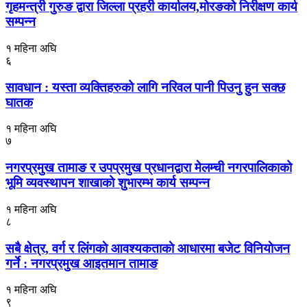
गृहमन्त्री गुरुङ द्वारा जिल्ला प्रहरी कार्यालय,मोरङको निरीक्षण कार्य
सम्पन्न
१ महिना अघि
६
सावधान : यस्ता व्यक्तिहरुको लागि नरिवल पानी पिउनु हुन सक्छ
घातक
१ महिना अघि
७
नगरप्रमुख तामाङ र उपप्रमुख प्रधानद्वारा मेलम्ची नगरपालिकाको
भूमि व्यवस्थापन शाखाको शुभारम्भ कार्य सम्पन्न
१ महिना अघि
८
सबै क्षेत्र, वर्ग र लिंगकाे आवश्यकताकाे आधारमा बजेट विनियाेजन
गर्ने : नगरप्रमुख आइतमान तामाङ
१ महिना अघि
९