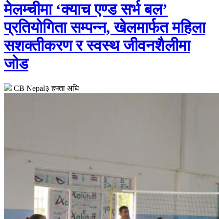
मेलम्चीमा ‘क्याच एण्ड सर्भ बल’
प्रतियोगिता सम्पन्न, खेलमार्फत महिला
सशक्तीकरण र स्वस्थ जीवनशैलीमा
जोड
CB Nepal
३ हफ्ता अघि