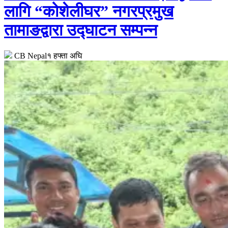
लागि “कोशेलीघर” नगरप्रमुख
तामाङद्वारा उद्घाटन सम्पन्न
CB Nepal
१ हफ्ता अघि