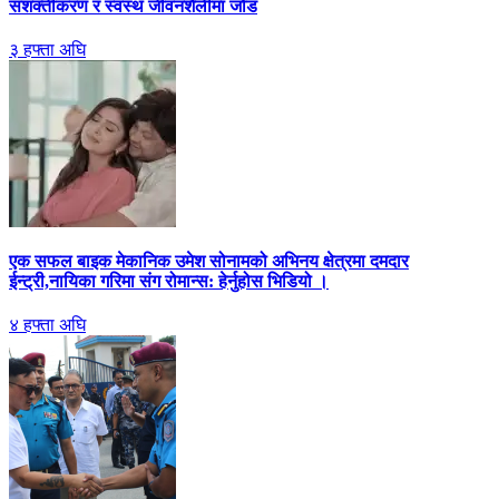
सशक्तीकरण र स्वस्थ जीवनशैलीमा जोड
३ हफ्ता अघि
एक सफल बाइक मेकानिक उमेश सोनामको अभिनय क्षेत्रमा दमदार
ईन्ट्री,नायिका गरिमा संग रोमान्स: हेर्नुहोस भिडियो ।
४ हफ्ता अघि