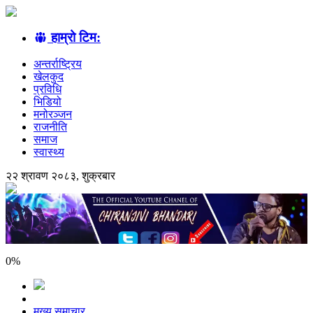
हाम्रो टिम:
अन्तर्राष्ट्रिय
खेलकुद
प्रविधि
भिडियो
मनोरञ्जन
राजनीति
समाज
स्वास्थ्य
२२ श्रावण २०८३, शुक्रबार
0
%
मुख्य समाचार