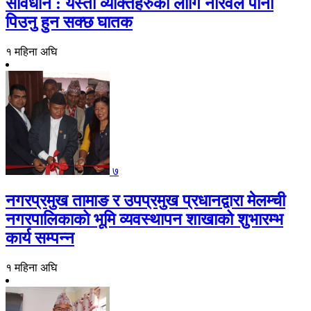
सावधान : यस्ता व्यक्तिहरुको लागि नरिवल पानी
पिउनु हुन सक्छ घातक
१ महिना अघि
७
नगरप्रमुख तामाङ र उपप्रमुख प्रधानद्वारा मेलम्ची
नगरपालिकाको भूमि व्यवस्थापन शाखाको शुभारम्भ
कार्य सम्पन्न
१ महिना अघि