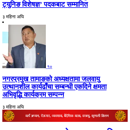
ट्युनिङ विशेषज्ञ’ पदकबाट सम्मानित
३ महिना अघि
१०
नगरप्रमुख तामाङको अध्यक्षतामा जलवायु
उत्थानशील कार्यढाँचा सम्बन्धी एकदिने क्षमता
अभिवृद्धि कार्यक्रम सम्पन्न
३ महिना अघि