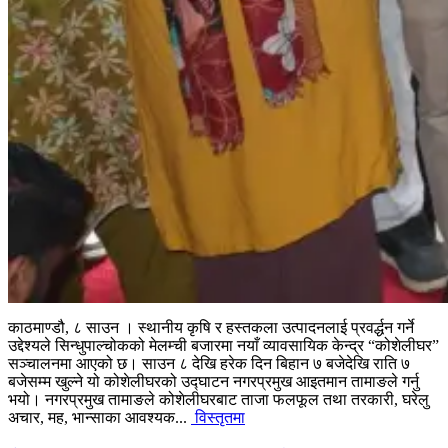
काठमाण्डौ, ८ साउन । स्थानीय कृषि र हस्तकला उत्पादनलाई प्रवर्द्धन गर्ने
उद्देश्यले सिन्धुपाल्चोकको मेलम्ची बजारमा नयाँ व्यावसायिक केन्द्र “कोशेलीघर”
सञ्चालनमा आएको छ। साउन ८ देखि हरेक दिन बिहान ७ बजेदेखि राति ७
बजेसम्म खुल्ने यो कोशेलीघरको उद्घाटन नगरप्रमुख आइतमान तामाङले गर्नु
भयो। नगरप्रमुख तामाङले कोशेलीघरबाट ताजा फलफूल तथा तरकारी, घरेलु
अचार, मह, भान्साका आवश्यक...
विस्तृतमा