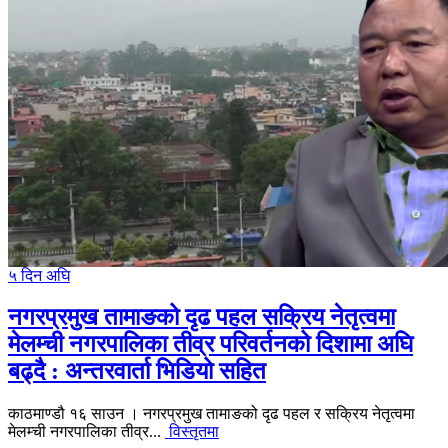
५ दिन अघि
नगरप्रमुख तामाङको दृढ पहल सक्रिय नेतृत्वमा
मेलम्ची नगरपालिका तीव्र परिवर्तनको दिशामा अघि
बढ्दै : अन्तरवार्ता भिडियो सहित
काठमाण्डौ १६ साउन । नगरप्रमुख तामाङको दृढ पहल र सक्रिय नेतृत्वमा
मेलम्ची नगरपालिका तीव्र...
विस्तृतमा