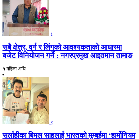
८
सबै क्षेत्र, वर्ग र लिंगकाे आवश्यकताकाे आधारमा
बजेट विनियाेजन गर्ने : नगरप्रमुख आइतमान तामाङ
१ महिना अघि
९
सर्लाहीका बिमल साहलाई भारतको मुम्बईमा ‘हार्मोनियम