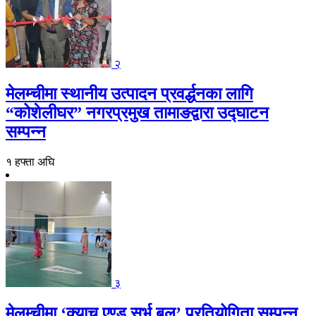
२
मेलम्चीमा स्थानीय उत्पादन प्रवर्द्धनका लागि
“कोशेलीघर” नगरप्रमुख तामाङद्वारा उद्घाटन
सम्पन्न
१ हफ्ता अघि
३
मेलम्चीमा ‘क्याच एण्ड सर्भ बल’ प्रतियोगिता सम्पन्न,