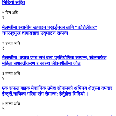
भिडियो सहित
५ दिन अघि
२
मेलम्चीमा स्थानीय उत्पादन प्रवर्द्धनका लागि “कोशेलीघर”
नगरप्रमुख तामाङद्वारा उद्घाटन सम्पन्न
१ हफ्ता अघि
३
मेलम्चीमा ‘क्याच एण्ड सर्भ बल’ प्रतियोगिता सम्पन्न, खेलमार्फत
महिला सशक्तीकरण र स्वस्थ जीवनशैलीमा जोड
३ हफ्ता अघि
४
एक सफल बाइक मेकानिक उमेश सोनामको अभिनय क्षेत्रमा दमदार
ईन्ट्री,नायिका गरिमा संग रोमान्स: हेर्नुहोस भिडियो ।
४ हफ्ता अघि
५