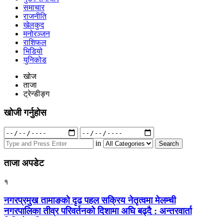
समाचार
राजनीति
खेलकुद
मनोरञ्जन
राशिफल
भिडियो
युनिकोड
खोज
ताजा
ट्रेन्डीङ्ग
खोजी गर्नुहोस
Search
for:
in
ताजा अपडेट
१
नगरप्रमुख तामाङको दृढ पहल सक्रिय नेतृत्वमा मेलम्ची
नगरपालिका तीव्र परिवर्तनको दिशामा अघि बढ्दै : अन्तरवार्ता