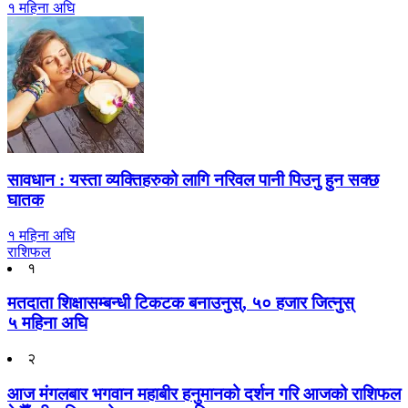
१ महिना अघि
सावधान : यस्ता व्यक्तिहरुको लागि नरिवल पानी पिउनु हुन सक्छ
घातक
१ महिना अघि
राशिफल
१
मतदाता शिक्षासम्बन्धी टिकटक बनाउनुस्, ५० हजार जित्नुस्
५ महिना अघि
२
आज मंगलबार भगवान महाबीर हनुमानको दर्शन गरि आजको राशिफल