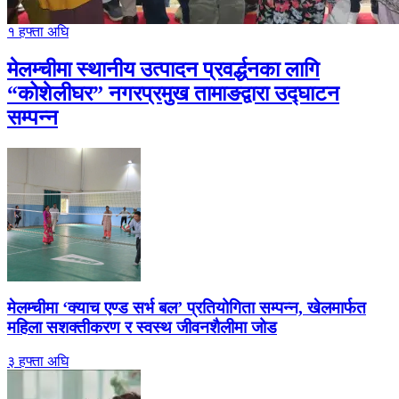
१ हफ्ता अघि
मेलम्चीमा स्थानीय उत्पादन प्रवर्द्धनका लागि
“कोशेलीघर” नगरप्रमुख तामाङद्वारा उद्घाटन
सम्पन्न
मेलम्चीमा ‘क्याच एण्ड सर्भ बल’ प्रतियोगिता सम्पन्न, खेलमार्फत
महिला सशक्तीकरण र स्वस्थ जीवनशैलीमा जोड
३ हफ्ता अघि