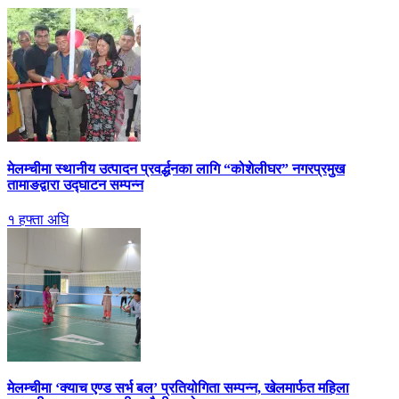
मेलम्चीमा स्थानीय उत्पादन प्रवर्द्धनका लागि “कोशेलीघर” नगरप्रमुख
तामाङद्वारा उद्घाटन सम्पन्न
१ हफ्ता अघि
मेलम्चीमा ‘क्याच एण्ड सर्भ बल’ प्रतियोगिता सम्पन्न, खेलमार्फत महिला