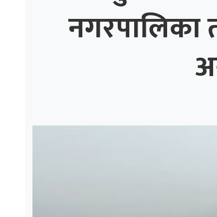
नगरपालिका तीव
ाज
्थ्य
अ