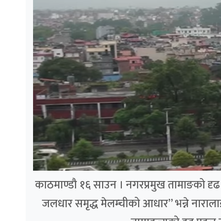
काठमाण्डौ १६ साउन । नगरप्रमुख तामाङको दृढ पह
जलधार समृद्ध मेलम्चीको आधार” भन्ने नाराला