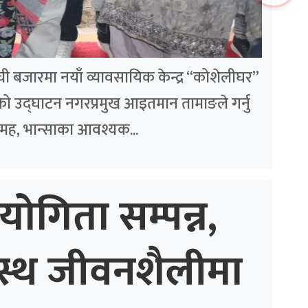
लम्ची बजारमा नयाँ व्यावसायिक केन्द्र “कोशेलीघर”
ो उद्घाटन नगरप्रमुख आइतमान तामाङले गर्नु
मह, भान्साका आवश्यक...
योगिता सम्पन्न,
स्थ जीवनशैलीमा