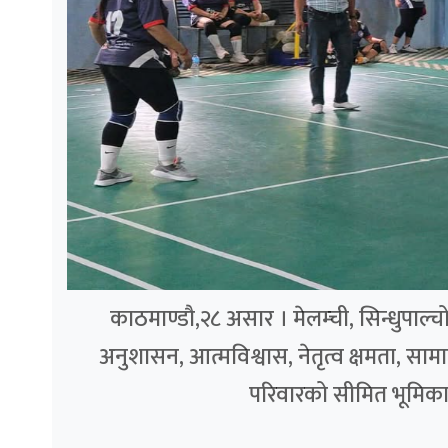
काठमाण्डौ,२८ असार । मेलम्ची, सिन्धुपाल
अनुशासन, आत्मविश्वास, नेतृत्व क्षमता, स
परिवारको सीमित भूमिकाभन्