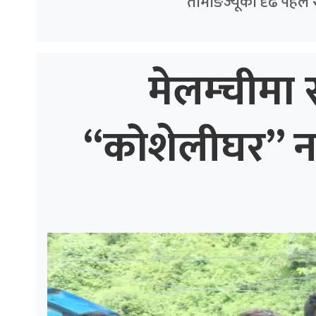
तामाङज्यूको दृढ पहल 
मेलम्चीमा स
“कोशेलीघर” नगर