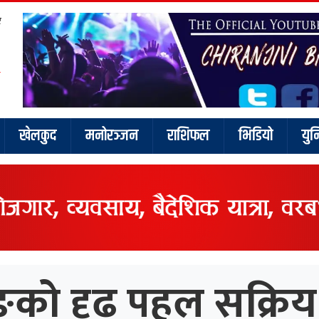
र
खेलकुद
मनोरञ्जन
राशिफल
भिडियो
युन
को दृढ पहल सक्रिय न