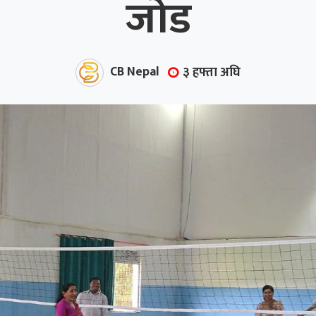
जोड
CB Nepal
३ हफ्ता अघि