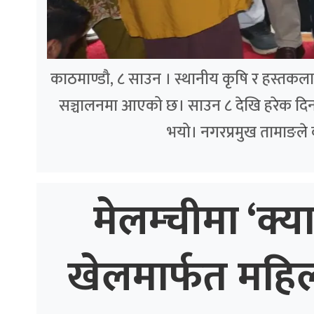
काठमाण्डौ, ८ साउन । स्थानीय कृषि र हस्तकला उत्
सञ्चालनमा आएको छ। साउन ८ देखि हरेक दिन 
भयो। नगरप्रमुख तामाङले
मेलम्चीमा ‘क्य
खेलमार्फत महि