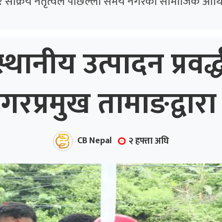
र सक्रिय नेतृत्वले पछिल्ला समय नगरको सामाजिक आर्थि
्थानीय उत्पादन प्रवर
प्रमुख तामाङद्वारा 
CB Nepal
२ हफ्ता अघि