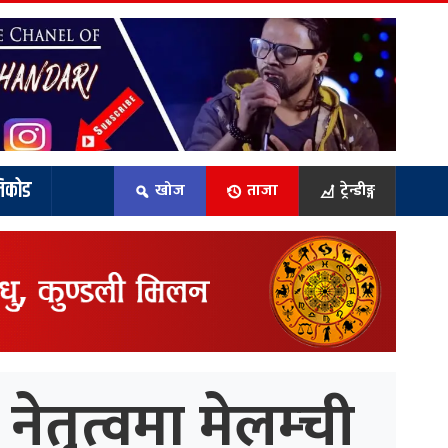
िकोड
खोज
ताजा
ट्रेन्डीङ्ग
ेतृत्वमा मेलम्ची