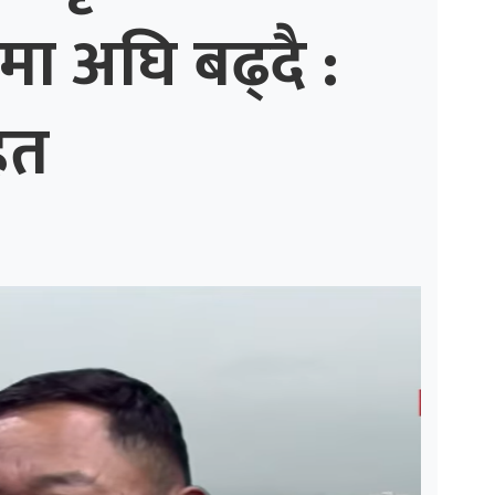
मा अघि बढ्दै :
ित