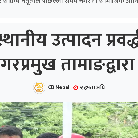
र सक्रिय नेतृत्वले पछिल्ला समय नगरको सामाजिक आर्थि
्थानीय उत्पादन प्रवर
प्रमुख तामाङद्वारा 
CB Nepal
२ हफ्ता अघि