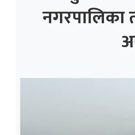
नगरपालिका तीव
ाज
्थ्य
अ