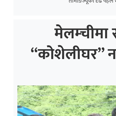
तामाङज्यूको दृढ पहल 
मेलम्चीमा स
“कोशेलीघर” नगर