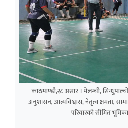
काठमाण्डौ,२८ असार । मेलम्ची, सिन्धुपाल
अनुशासन, आत्मविश्वास, नेतृत्व क्षमता, स
परिवारको सीमित भूमिकाभन्