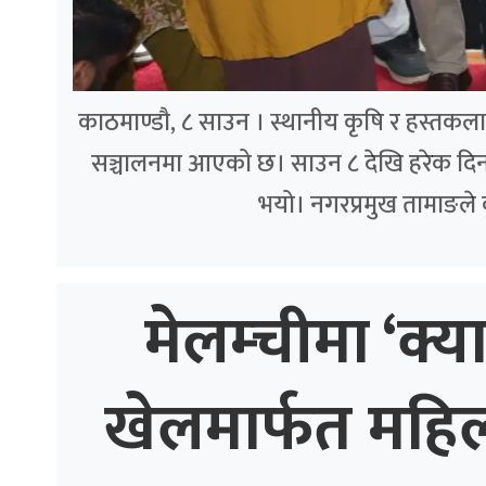
काठमाण्डौ, ८ साउन । स्थानीय कृषि र हस्तकला उत्
सञ्चालनमा आएको छ। साउन ८ देखि हरेक दिन 
भयो। नगरप्रमुख तामाङले
मेलम्चीमा ‘क्य
खेलमार्फत महि