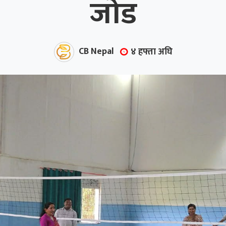
जोड
CB Nepal
४ हफ्ता अघि