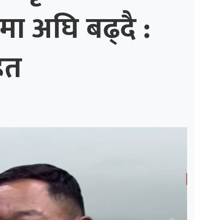
मा अघि बढ्दै :
ित