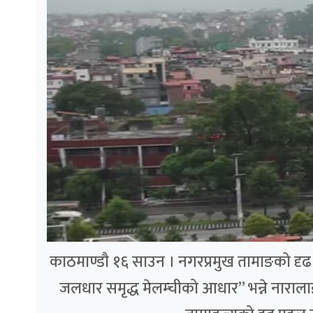
काठमाण्डौ १६ साउन । नगरप्रमुख तामाङको दृढ पह
जलधार समृद्ध मेलम्चीको आधार” भन्ने नाराला