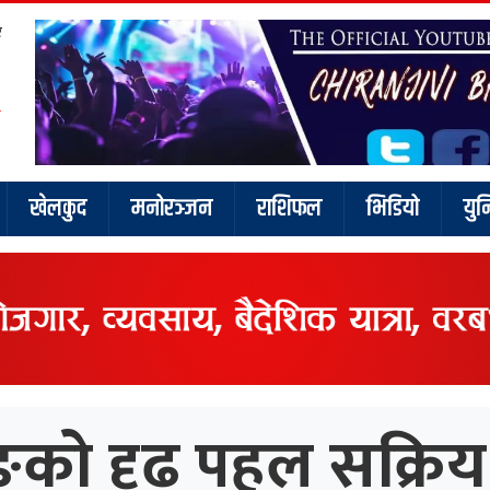
र
खेलकुद
मनोरञ्जन
राशिफल
भिडियो
युन
को दृढ पहल सक्रिय न