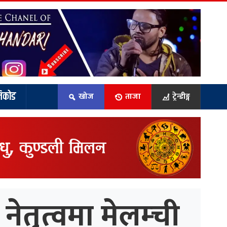
िकोड
खोज
ताजा
ट्रेन्डीङ्ग
ेतृत्वमा मेलम्ची