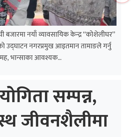
लम्ची बजारमा नयाँ व्यावसायिक केन्द्र “कोशेलीघर”
ो उद्घाटन नगरप्रमुख आइतमान तामाङले गर्नु
मह, भान्साका आवश्यक...
योगिता सम्पन्न,
स्थ जीवनशैलीमा