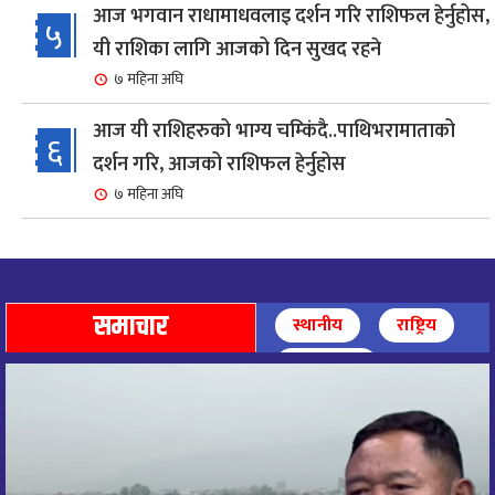
आज भगवान राधामाधवलाइ दर्शन गरि राशिफल हेर्नुहोस,
५
यी राशिका लागि आजको दिन सुखद रहने
७ महिना अघि
आज यी राशिहरुको भाग्य चम्किंदै..पाथिभरामाताको
६
दर्शन गरि, आजको राशिफल हेर्नुहोस
७ महिना अघि
शहरी विकासमन्त्री कुलमान घिसिङको समुपस्थितिमा
७
मेलम्ची खानेपानी आयोजनाको समस्या समाधान
८ महिना अघि
समाचार
स्थानीय
राष्ट्रिय
आज पाथिभारा माताको दर्शन गरि, दिनको सुरुवात गर्दै,
अन्तर्राष्ट्रिय
८
राशिफल हेर्नुहोस, यी रासिहरुको आज भाग्य उदय
९ महिना अघि
आज माताभगवती जगज्जननी पाथिभरादेवीको दर्शन गरि