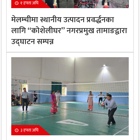
१ हफ्ता अघि
मेलम्चीमा स्थानीय उत्पादन प्रवर्द्धनका
लागि “कोशेलीघर” नगरप्रमुख तामाङद्वारा
उद्घाटन सम्पन्न
३ हफ्ता अघि