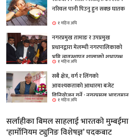
नरिवल पानी पिउनु हुन सक्छ घातक
१ महिना अघि
नगरप्रमुख तामाङ र उपप्रमुख
प्रधानद्वारा मेलम्ची नगरपालिकाको
भूमि व्यवस्थापन शाखाको शुभारम्भ
१ महिना अघि
कार्य सम्पन्न
सबै क्षेत्र, वर्ग र लिंगकाे
आवश्यकताकाे आधारमा बजेट
विनियाेजन गर्ने : नगरप्रमुख आइतमान
१ महिना अघि
तामाङ
सर्लाहीका बिमल साहलाई भारतको मुम्बईमा
‘हार्मोनियम ट्युनिङ विशेषज्ञ’ पदकबाट