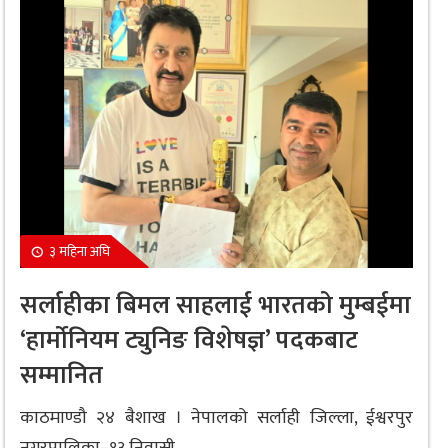
३ महिना अघि
सर्लाहीका बिमल साहलाई भारतको मुम्बईमा
‘हार्मोनियम ट्युनिङ विशेषज्ञ’ पदकबाट
सम्मानित
काठमाण्डौ २४ बैशाख । नेपालको सर्लाही जिल्ला, ईश्वरपुर
नगरपालिका–१३ निवासी...