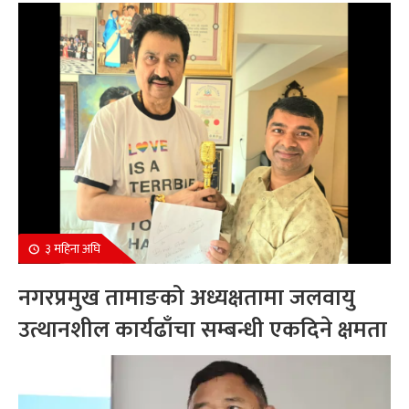
सम्मानित
३ महिना अघि
नगरप्रमुख तामाङको अध्यक्षतामा जलवायु
उत्थानशील कार्यढाँचा सम्बन्धी एकदिने क्षमता
अभिवृद्धि कार्यक्रम सम्पन्न