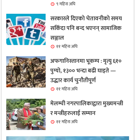
९ महिना अघि
सरकारले दिएको चेतावनीको समय
सकिँदा पनि बन्द भएनन् सामाजिक
सञ्जाल
११ महिना अघि
अफगानिस्तानमा भूकम्प : मृत्यु ६१०
पुग्यो, १३०० भन्दा बढी घाइते —
उद्धार कार्य चुनौतीपूर्ण
११ महिना अघि
मेलम्ची नगरपालिकाद्वारा मुख्यमन्त्री
र मन्त्रीहरुलाई सम्मान
११ महिना अघि