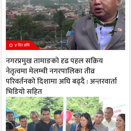
४ दिन अघि
नगरप्रमुख तामाङको दृढ पहल सक्रिय
नेतृत्वमा मेलम्ची नगरपालिका तीव्र
परिवर्तनको दिशामा अघि बढ्दै : अन्तरवार्ता
भिडियो सहित