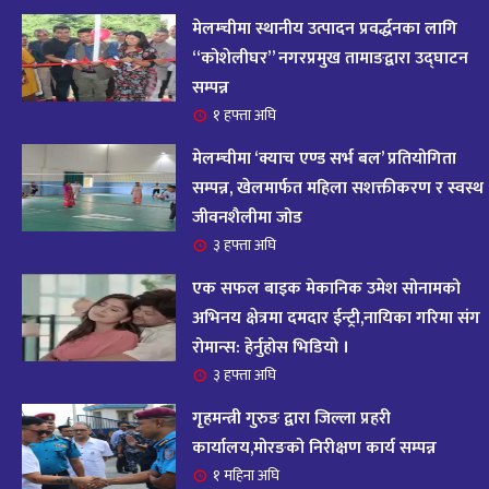
आज २०८२ साल भदौ १६ गते सोमबारको राशिफल
१४
मेलम्चीमा स्थानीय उत्पादन प्रवर्द्धनका लागि
११ महिना अघि
“कोशेलीघर” नगरप्रमुख तामाङद्वारा उद्घाटन
सम्पन्न
आजको राशिफल : २०८२ भदौ १२ गते बिहीवार, २८
१ हफ्ता अघि
१५
अगस्ट २०२५
मेलम्चीमा ‘क्याच एण्ड सर्भ बल’ प्रतियोगिता
११ महिना अघि
सम्पन्न, खेलमार्फत महिला सशक्तीकरण र स्वस्थ
जीवनशैलीमा जोड
आजको राशिफल – २०८२ साल भाद्र १० गते, मंगलबार
१६
३ हफ्ता अघि
११ महिना अघि
एक सफल बाइक मेकानिक उमेश सोनामको
आजको राशिफल – २०८२ साल भाद्र १० गते, मंगलबार
अभिनय क्षेत्रमा दमदार ईन्ट्री,नायिका गरिमा संग
१७
रोमान्स: हेर्नुहोस भिडियो ।
११ महिना अघि
३ हफ्ता अघि
आजको राशिफल : आइतवार, ८ भदौ २०८२ (२४ अगस्ट
गृहमन्त्री गुरुङ द्वारा जिल्ला प्रहरी
१८
२०२५)
कार्यालय,मोरङको निरीक्षण कार्य सम्पन्न
११ महिना अघि
१ महिना अघि