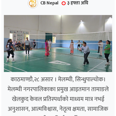
CB Nepal
३ हफ्ता अघि
काठमाण्डौ,२८ असार । मेलम्ची, सिन्धुपाल्चोक।
मेलम्ची नगरपालिकाका प्रमुख आइतमान तामाङले
खेलकुद केवल प्रतिस्पर्धाको माध्यम मात्र नभई
अनुशासन, आत्मविश्वास, नेतृत्व क्षमता, सामाजिक