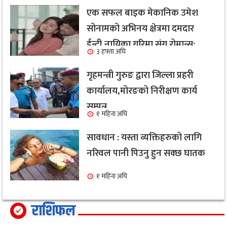
एक सफल बाइक मेकानिक उमेश
सोनामको अभिनय क्षेत्रमा दमदार
ईन्ट्री,नायिका गरिमा संग रोमान्स:
३ हफ्ता अघि
हेर्नुहोस भिडियो ।
गृहमन्त्री गुरुङ द्वारा जिल्ला प्रहरी
कार्यालय,मोरङको निरीक्षण कार्य
सम्पन्न
१ महिना अघि
सावधान : यस्ता व्यक्तिहरुको लागि
नरिवल पानी पिउनु हुन सक्छ घातक
१ महिना अघि
राशिफल