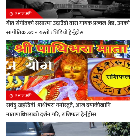
२ साल अघि
गीत संगीतको संसारमा उदाउँदो तारा गायक प्रज्वल श्रेष्ठ, उनको
सांगीतिक उडान यस्तो : भिडियो हेर्नुहोस
२ साल अघि
सर्वदु;खहरेदेवी :पाथीभरा नमोस्तुते, आज दयाकीखानि
मातापाथिभराको दर्शन गरि, राशिफल हेर्नुहोस