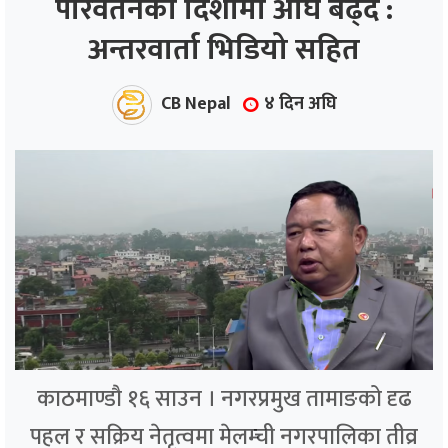
परिवर्तनको दिशामा अघि बढ्दै :
अन्तरवार्ता भिडियो सहित
ाज
्थ्य
CB Nepal
४ दिन अघि
काठमाण्डौ १६ साउन । नगरप्रमुख तामाङको दृढ
पहल र सक्रिय नेतृत्वमा मेलम्ची नगरपालिका तीव्र