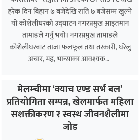
हरेक दिन बिहान ७ बजेदेखि राति ७ बजेसम्म खुल्ने
यो कोशेलीघरको उद्घाटन नगरप्रमुख आइतमान
तामाङले गर्नु भयो। नगरप्रमुख तामाङले
कोशेलीघरबाट ताजा फलफूल तथा तरकारी, घरेलु
अचार, मह, भान्साका आवश्यक...
मेलम्चीमा ‘क्याच एण्ड सर्भ बल’
प्रतियोगिता सम्पन्न, खेलमार्फत महिला
सशक्तीकरण र स्वस्थ जीवनशैलीमा
जोड