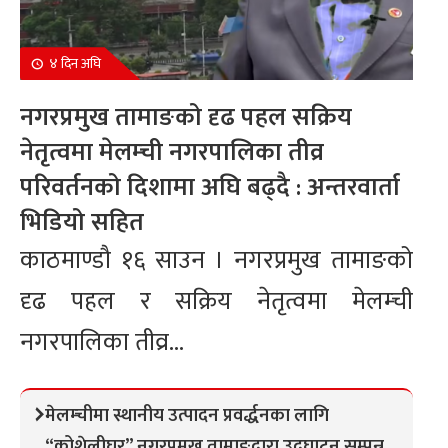
४ दिन अघि
नगरप्रमुख तामाङको दृढ पहल सक्रिय
नेतृत्वमा मेलम्ची नगरपालिका तीव्र
परिवर्तनको दिशामा अघि बढ्दै : अन्तरवार्ता
भिडियो सहित
काठमाण्डौ १६ साउन । नगरप्रमुख तामाङको
दृढ पहल र सक्रिय नेतृत्वमा मेलम्ची
नगरपालिका तीव्र...
मेलम्चीमा स्थानीय उत्पादन प्रवर्द्धनका लागि
“कोशेलीघर” नगरप्रमुख तामाङद्वारा उद्घाटन सम्पन्न