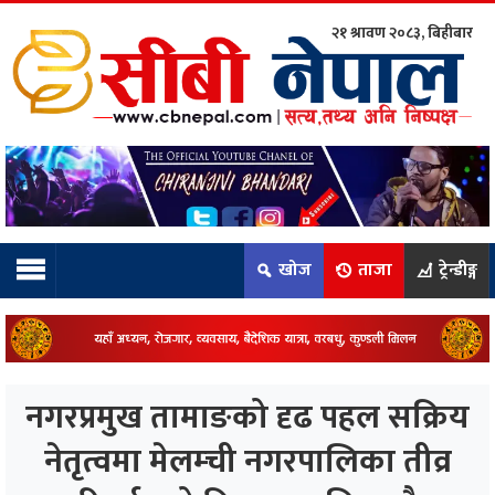
२१ श्रावण २०८३, बिहीबार
ाम्रो टिम:
राष्ट्रिय
कुद
खोज
ताजा
ट्रेन्डीङ्ग
धि
ियो
नगरप्रमुख तामाङको दृढ पहल सक्रिय
ञ्जन
नेतृत्वमा मेलम्ची नगरपालिका तीव्र
नीति