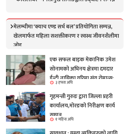
मेलम्चीमा ‘क्याच एण्ड सर्भ बल’ प्रतियोगिता सम्पन्न,
खेलमार्फत महिला सशक्तीकरण र स्वस्थ जीवनशैलीमा
जोड
एक सफल बाइक मेकानिक उमेश
सोनामको अभिनय क्षेत्रमा दमदार
ईन्ट्री,नायिका गरिमा संग रोमान्स:
३ हफ्ता अघि
हेर्नुहोस भिडियो ।
गृहमन्त्री गुरुङ द्वारा जिल्ला प्रहरी
कार्यालय,मोरङको निरीक्षण कार्य
सम्पन्न
१ महिना अघि
सावधान : यस्ता व्यक्तिहरुको लागि