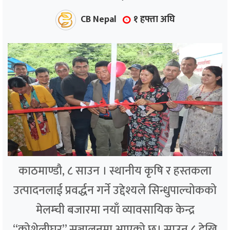
CB Nepal
१ हफ्ता अघि
काठमाण्डौ, ८ साउन । स्थानीय कृषि र हस्तकला
उत्पादनलाई प्रवर्द्धन गर्ने उद्देश्यले सिन्धुपाल्चोकको
मेलम्ची बजारमा नयाँ व्यावसायिक केन्द्र
“कोशेलीघर” सञ्चालनमा आएको छ। साउन ८ देखि