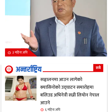
३ महिना अघि
अन्तर्राष्ट्रिय
सबै
सञ्चालनमा आउन लागेको
क्यासिनोको उद्घाटन समारोहमा
बलिउड अभिनेत्री सन्नी लियोन नेपाल
आउने
६ महिना अघि