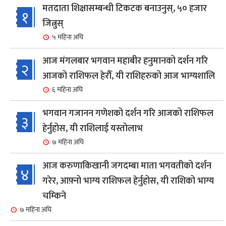
मतदाता शिक्षासम्बन्धी टिकटक बनाउनुस्, ५० हजार
१
जित्नुस्
५ महिना अघि
आज मंगलबार भगवान महाबीर हनुमानको दर्शन गरि
२
आजको राशिफल हेरौँ, यी राशिहरुको आज भाग्यशालि
६ महिना अघि
भगवान गजानन गणेशको दर्शन गरि आजको राशिफल
३
हेर्नुहोस, यी राशिलाई यस्तोलाभ
७ महिना अघि
आज करुणाकिखानी जगदम्बा माता भगवतीको दर्शन
४
गरेर, आफ़्नो भाग्य राशिफल हेर्नुहोस, यी राशिको भाग्य
चम्किने
७ महिना अघि