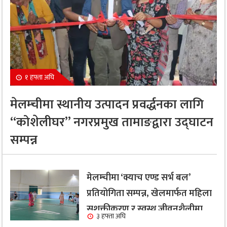
१ हफ्ता अघि
मेलम्चीमा स्थानीय उत्पादन प्रवर्द्धनका लागि
“कोशेलीघर” नगरप्रमुख तामाङद्वारा उद्घाटन
सम्पन्न
मेलम्चीमा ‘क्याच एण्ड सर्भ बल’
प्रतियोगिता सम्पन्न, खेलमार्फत महिला
सशक्तीकरण र स्वस्थ जीवनशैलीमा
३ हफ्ता अघि
जोड