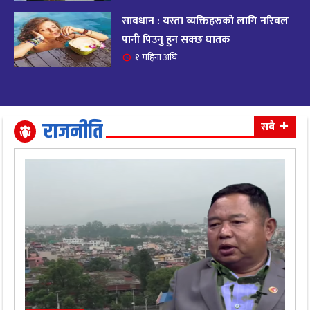
सावधान : यस्ता व्यक्तिहरुको लागि नरिवल
आजको राशिफल २०८२ भदाै ४ गते, बुधवार
१९
पानी पिउनु हुन सक्छ घातक
११ महिना अघि
१ महिना अघि
आजको राशिफल: अवसर र चुनौतीसँग दिन बित्नेछ,
२०
धैर्यले सफलता मिल्नेछ
११ महिना अघि
राजनीति
सबै