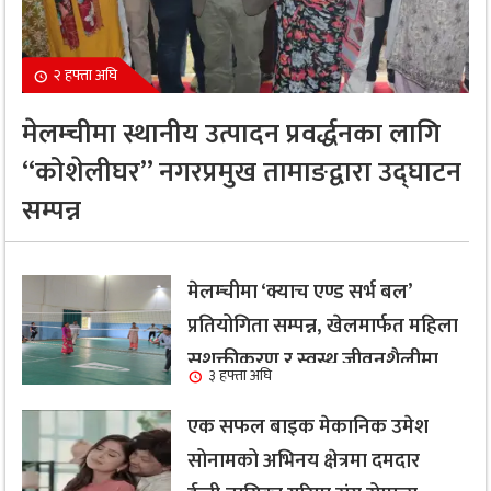
२ हफ्ता अघि
मेलम्चीमा स्थानीय उत्पादन प्रवर्द्धनका लागि
“कोशेलीघर” नगरप्रमुख तामाङद्वारा उद्घाटन
सम्पन्न
मेलम्चीमा ‘क्याच एण्ड सर्भ बल’
प्रतियोगिता सम्पन्न, खेलमार्फत महिला
सशक्तीकरण र स्वस्थ जीवनशैलीमा
३ हफ्ता अघि
जोड
एक सफल बाइक मेकानिक उमेश
सोनामको अभिनय क्षेत्रमा दमदार