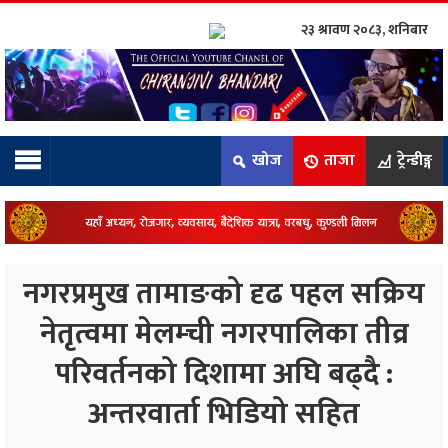
२३ श्रावण २०८३, शनिबार
ाम्रो टिम:
राष्ट्रिय
खोज
ताजा
ट्रेन्डीङ्ग
कुद
धि
ियो
नगरप्रमुख तामाङको दृढ पहल सक्रिय
ञ्जन
नेतृत्वमा मेलम्ची नगरपालिका तीव्र
परिवर्तनको दिशामा अघि बढ्दै :
नीति
अन्तरवार्ता भिडियो सहित
ाज