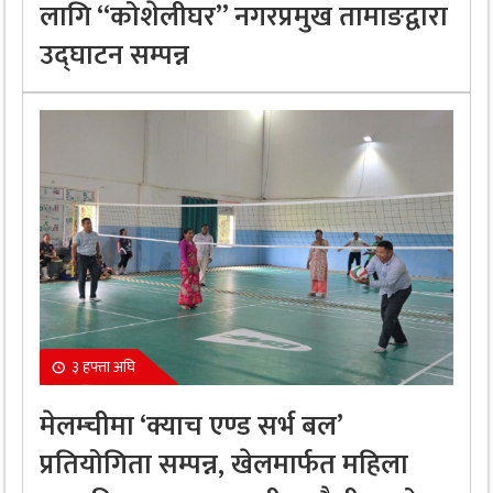
लागि “कोशेलीघर” नगरप्रमुख तामाङद्वारा
उद्घाटन सम्पन्न
३ हफ्ता अघि
मेलम्चीमा ‘क्याच एण्ड सर्भ बल’
प्रतियोगिता सम्पन्न, खेलमार्फत महिला