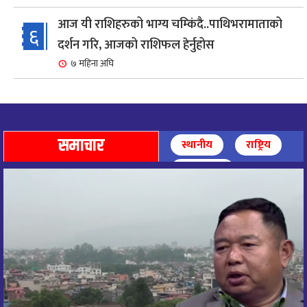
आज यी राशिहरुको भाग्य चम्किंदै..पाथिभरामाताको
६
दर्शन गरि, आजको राशिफल हेर्नुहोस
७ महिना अघि
शहरी विकासमन्त्री कुलमान घिसिङको समुपस्थितिमा
७
मेलम्ची खानेपानी आयोजनाको समस्या समाधान
८ महिना अघि
समाचार
स्थानीय
राष्ट्रिय
आज पाथिभारा माताको दर्शन गरि, दिनको सुरुवात गर्दै,
अन्तर्राष्ट्रिय
८
राशिफल हेर्नुहोस, यी रासिहरुको आज भाग्य उदय
९ महिना अघि
आज माताभगवती जगज्जननी पाथिभरादेवीको दर्शन गरि
९
राशिफल हेरौं, यी राशिका लागि आज भाग्य चम्किने ।
९ महिना अघि