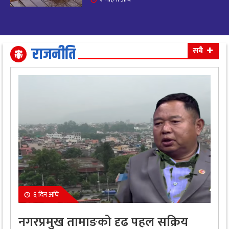
आजको राशिफल: अवसर र चुनौतीसँग दिन बित्नेछ,
२०
धैर्यले सफलता मिल्नेछ
११ महिना अघि
राजनीति
सबै
६ दिन अघि
नगरप्रमुख तामाङको दृढ पहल सक्रिय