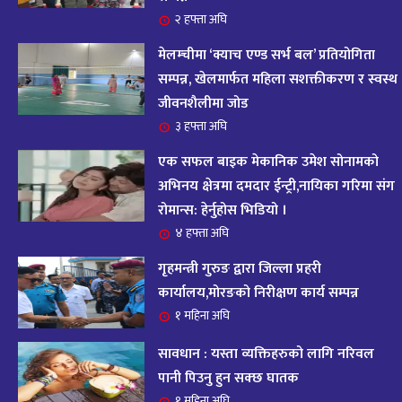
आजको राशिफल : २०८२ भदौ १२ गते बिहीवार, २८
२ हफ्ता अघि
१५
अगस्ट २०२५
मेलम्चीमा ‘क्याच एण्ड सर्भ बल’ प्रतियोगिता
११ महिना अघि
सम्पन्न, खेलमार्फत महिला सशक्तीकरण र स्वस्थ
जीवनशैलीमा जोड
आजको राशिफल – २०८२ साल भाद्र १० गते, मंगलबार
१६
३ हफ्ता अघि
११ महिना अघि
एक सफल बाइक मेकानिक उमेश सोनामको
आजको राशिफल – २०८२ साल भाद्र १० गते, मंगलबार
अभिनय क्षेत्रमा दमदार ईन्ट्री,नायिका गरिमा संग
१७
रोमान्स: हेर्नुहोस भिडियो ।
११ महिना अघि
४ हफ्ता अघि
आजको राशिफल : आइतवार, ८ भदौ २०८२ (२४ अगस्ट
गृहमन्त्री गुरुङ द्वारा जिल्ला प्रहरी
१८
२०२५)
कार्यालय,मोरङको निरीक्षण कार्य सम्पन्न
११ महिना अघि
१ महिना अघि
सावधान : यस्ता व्यक्तिहरुको लागि नरिवल
आजको राशिफल २०८२ भदाै ४ गते, बुधवार
१९
पानी पिउनु हुन सक्छ घातक
११ महिना अघि
१ महिना अघि