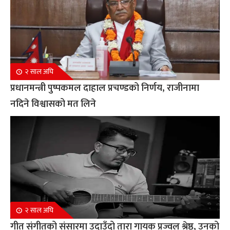
२ साल अघि
प्रधानमन्त्री पुष्पकमल दाहाल प्रचण्डको निर्णय, राजीनामा
नदिने विश्वासको मत लिने
२ साल अघि
गीत संगीतको संसारमा उदाउँदो तारा गायक प्रज्वल श्रेष्ठ, उनको