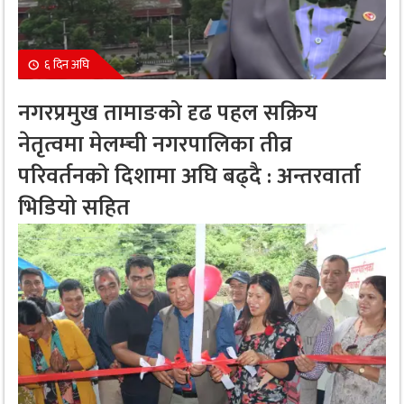
६ दिन अघि
नगरप्रमुख तामाङको दृढ पहल सक्रिय
नेतृत्वमा मेलम्ची नगरपालिका तीव्र
परिवर्तनको दिशामा अघि बढ्दै : अन्तरवार्ता
भिडियो सहित