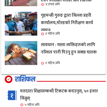
ईन्ट्री,नायिका गरिमा संग रोमान्स:
४ हफ्ता अघि
हेर्नुहोस भिडियो ।
गृहमन्त्री गुरुङ द्वारा जिल्ला प्रहरी
कार्यालय,मोरङको निरीक्षण कार्य
सम्पन्न
१ महिना अघि
सावधान : यस्ता व्यक्तिहरुको लागि
नरिवल पानी पिउनु हुन सक्छ घातक
१ महिना अघि
राशिफल
मतदाता शिक्षासम्बन्धी टिकटक बनाउनुस्, ५० हजार
१
जित्नुस्
५ महिना अघि