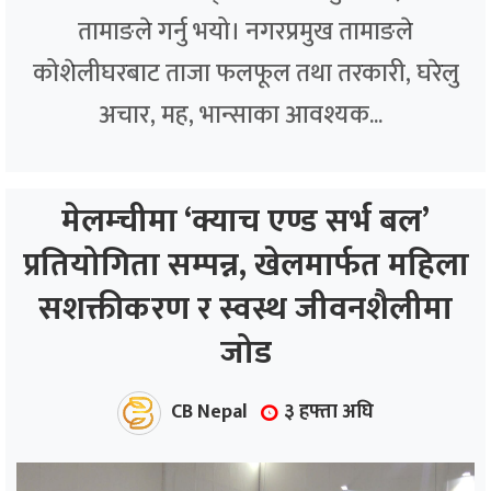
तामाङले गर्नु भयो। नगरप्रमुख तामाङले
कोशेलीघरबाट ताजा फलफूल तथा तरकारी, घरेलु
अचार, मह, भान्साका आवश्यक...
मेलम्चीमा ‘क्याच एण्ड सर्भ बल’
प्रतियोगिता सम्पन्न, खेलमार्फत महिला
सशक्तीकरण र स्वस्थ जीवनशैलीमा
जोड
CB Nepal
३ हफ्ता अघि