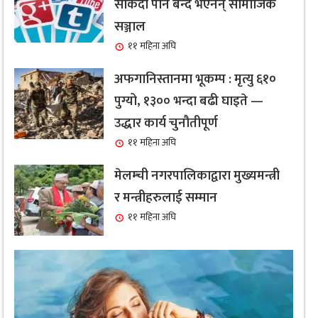
सकिँदा पनि बन्द भएनन् सामाजिक
सञ्जाल
११ महिना अघि
अफगानिस्तानमा भूकम्प : मृत्यु ६१०
पुग्यो, १३०० भन्दा बढी घाइते —
उद्धार कार्य चुनौतीपूर्ण
११ महिना अघि
मेलम्ची नगरपालिकाद्वारा मुख्यमन्त्री
र मन्त्रीहरुलाई सम्मान
११ महिना अघि