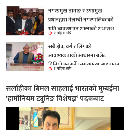
नगरप्रमुख तामाङ र उपप्रमुख
प्रधानद्वारा मेलम्ची नगरपालिकाको
भूमि व्यवस्थापन शाखाको शुभारम्भ
१ महिना अघि
कार्य सम्पन्न
सबै क्षेत्र, वर्ग र लिंगकाे
आवश्यकताकाे आधारमा बजेट
विनियाेजन गर्ने : नगरप्रमुख आइतमान
१ महिना अघि
तामाङ
सर्लाहीका बिमल साहलाई भारतको मुम्बईमा
‘हार्मोनियम ट्युनिङ विशेषज्ञ’ पदकबाट
सम्मानित