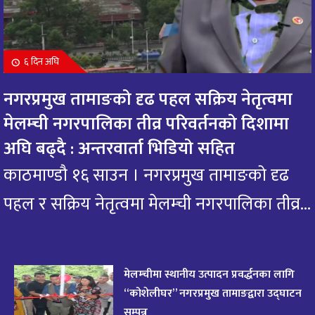
बुधबार देख्ने बित्तिकै भगवान राधामाधावको दर्शन गरि
१०
आजको राशिफल हेर्नुहोस : यी राशिको भाग्य यस्तो
१0 महिना अघि
६ दिन अघि
आज मंगलबार भगवान गजानन गणेशको दर्शन गरि
११
नगरप्रमुख तामाङको दृढ पहल सक्रिय नेतृत्वमा
आजको राशिफल हेर्नुहोस: यी राशिलाई एकदम शुभ
१0 महिना अघि
मेलम्ची नगरपालिका तीव्र परिवर्तनको दिशामा
अघि बढ्दै : अन्तरवार्ता भिडियो सहित
आजको राशिफल : २० भाद्र २०८२, शुक्रबार
१२
११ महिना अघि
काठमाण्डौ १६ साउन । नगरप्रमुख तामाङको दृढ
पहल र सक्रिय नेतृत्वमा मेलम्ची नगरपालिका तीव्र...
आजको राशिफल – १९ भाद्र २०८२, बिहीवार
१३
११ महिना अघि
आज २०८२ साल भदौ १६ गते सोमबारको राशिफल
१४
मेलम्चीमा स्थानीय उत्पादन प्रवर्द्धनका लागि
११ महिना अघि
“कोशेलीघर” नगरप्रमुख तामाङद्वारा उद्घाटन
सम्पन्न