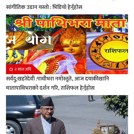
सांगीतिक उडान यस्तो : भिडियो हेर्नुहोस
२ साल अघि
सर्वदु;खहरेदेवी :पाथीभरा नमोस्तुते, आज दयाकीखानि
मातापाथिभराको दर्शन गरि, राशिफल हेर्नुहोस