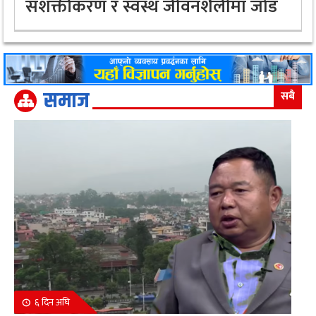
सशक्तीकरण र स्वस्थ जीवनशैलीमा जोड
समाज
सबै
६ दिन अघि