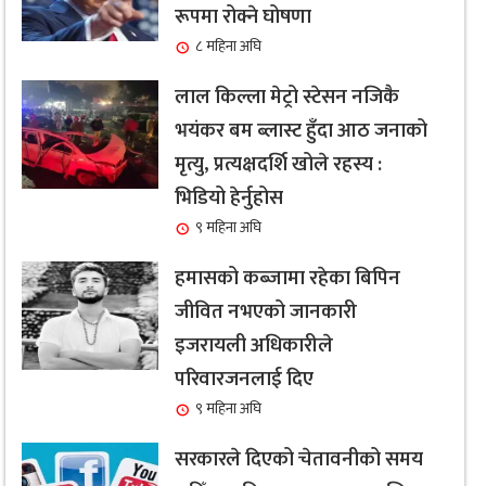
रूपमा रोक्ने घोषणा
८ महिना अघि
लाल किल्ला मेट्रो स्टेसन नजिकै
भयंकर बम ब्लास्ट हुँदा आठ जनाको
मृत्यु, प्रत्यक्षदर्शि खोले रहस्य :
भिडियो हेर्नुहोस
९ महिना अघि
हमासको कब्जामा रहेका बिपिन
जीवित नभएको जानकारी
इजरायली अधिकारीले
परिवारजनलाई दिए
९ महिना अघि
सरकारले दिएको चेतावनीको समय