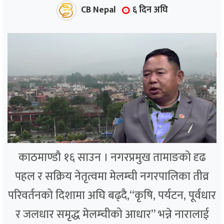
्थ्य
CB Nepal
६ दिन अघि
काठमाण्डौ १६ साउन । नगरप्रमुख तामाङको दृढ
पहल र सक्रिय नेतृत्वमा मेलम्ची नगरपालिका तीव्र
परिवर्तनको दिशामा अघि बढ्दै,“कृषि, पर्यटन, पूर्वधार
र जलधार समृद्ध मेलम्चीको आधार” भन्ने नारालाई