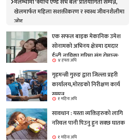
मेलम्चीमा ‘क्याच एण्ड सर्भ बल’ प्रतियोगिता सम्पन्न,
खेलमार्फत महिला सशक्तीकरण र स्वस्थ जीवनशैलीमा
जोड
एक सफल बाइक मेकानिक उमेश
सोनामको अभिनय क्षेत्रमा दमदार
ईन्ट्री,नायिका गरिमा संग रोमान्स:
४ हफ्ता अघि
हेर्नुहोस भिडियो ।
गृहमन्त्री गुरुङ द्वारा जिल्ला प्रहरी
कार्यालय,मोरङको निरीक्षण कार्य
सम्पन्न
१ महिना अघि
सावधान : यस्ता व्यक्तिहरुको लागि
नरिवल पानी पिउनु हुन सक्छ घातक
१ महिना अघि