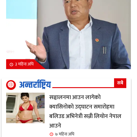
३ महिना अघि
अन्तर्राष्ट्रिय
सबै
सञ्चालनमा आउन लागेको
क्यासिनोको उद्घाटन समारोहमा
बलिउड अभिनेत्री सन्नी लियोन नेपाल
आउने
७ महिना अघि