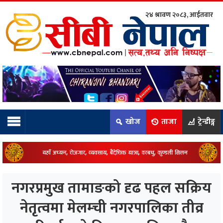
२४ श्रावण २०८३, आईतवार
ाम्रो टिम:
राष्ट्रिय
कुद
खोज
ताजा
ट्रेन्डीङ्ग
धि
ियो
नगरप्रमुख तामाङको दृढ पहल सक्रिय
ञ्जन
नेतृत्वमा मेलम्ची नगरपालिका तीव्र
नीति