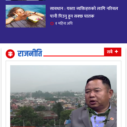
सावधान : यस्ता व्यक्तिहरुको लागि नरिवल
आजको राशिफल २०८२ भदाै ४ गते, बुधवार
१९
पानी पिउनु हुन सक्छ घातक
११ महिना अघि
१ महिना अघि
आजको राशिफल: अवसर र चुनौतीसँग दिन बित्नेछ,
२०
धैर्यले सफलता मिल्नेछ
११ महिना अघि
राजनीति
सबै