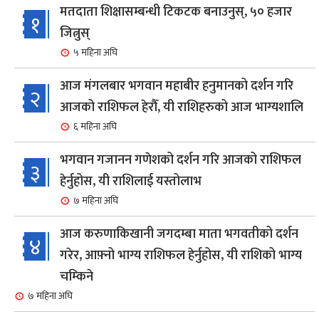
मतदाता शिक्षासम्बन्धी टिकटक बनाउनुस्, ५० हजार
१
जित्नुस्
५ महिना अघि
आज मंगलबार भगवान महाबीर हनुमानको दर्शन गरि
२
आजको राशिफल हेरौँ, यी राशिहरुको आज भाग्यशालि
६ महिना अघि
भगवान गजानन गणेशको दर्शन गरि आजको राशिफल
३
हेर्नुहोस, यी राशिलाई यस्तोलाभ
७ महिना अघि
आज करुणाकिखानी जगदम्बा माता भगवतीको दर्शन
४
गरेर, आफ़्नो भाग्य राशिफल हेर्नुहोस, यी राशिको भाग्य
चम्किने
७ महिना अघि