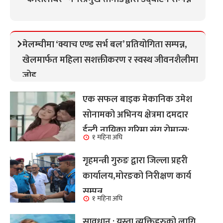
मेलम्चीमा ‘क्याच एण्ड सर्भ बल’ प्रतियोगिता सम्पन्न,
खेलमार्फत महिला सशक्तीकरण र स्वस्थ जीवनशैलीमा
जोड
एक सफल बाइक मेकानिक उमेश
सोनामको अभिनय क्षेत्रमा दमदार
ईन्ट्री,नायिका गरिमा संग रोमान्स:
१ महिना अघि
हेर्नुहोस भिडियो ।
गृहमन्त्री गुरुङ द्वारा जिल्ला प्रहरी
कार्यालय,मोरङको निरीक्षण कार्य
सम्पन्न
१ महिना अघि
सावधान : यस्ता व्यक्तिहरुको लागि