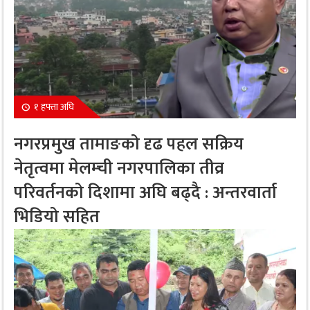
१ हफ्ता अघि
नगरप्रमुख तामाङको दृढ पहल सक्रिय
नेतृत्वमा मेलम्ची नगरपालिका तीव्र
परिवर्तनको दिशामा अघि बढ्दै : अन्तरवार्ता
भिडियो सहित