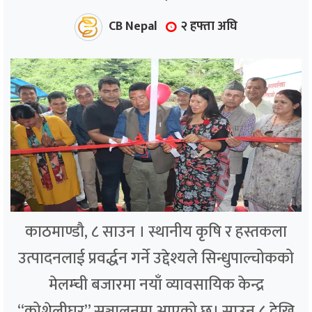
CB Nepal
२ हफ्ता अघि
काठमाण्डौ, ८ साउन । स्थानीय कृषि र हस्तकला
उत्पादनलाई प्रवर्द्धन गर्ने उद्देश्यले सिन्धुपाल्चोकको
मेलम्ची बजारमा नयाँ व्यावसायिक केन्द्र
“कोशेलीघर” सञ्चालनमा आएको छ। साउन ८ देखि