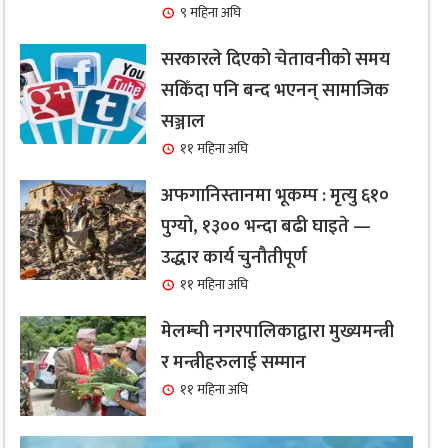
९ महिना अघि
सरकारले दिएको चेतावनीको समय
सकिँदा पनि बन्द भएनन् सामाजिक
सञ्जाल
११ महिना अघि
अफगानिस्तानमा भूकम्प : मृत्यु ६१०
पुग्यो, १३०० भन्दा बढी घाइते —
उद्धार कार्य चुनौतीपूर्ण
११ महिना अघि
मेलम्ची नगरपालिकाद्वारा मुख्यमन्त्री
र मन्त्रीहरुलाई सम्मान
११ महिना अघि