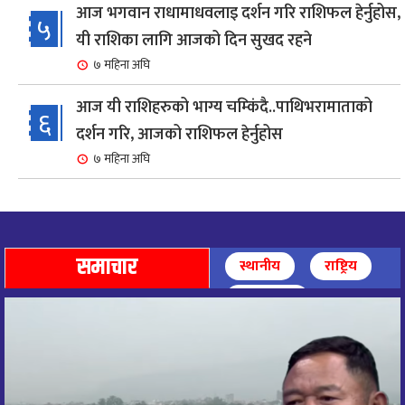
आज भगवान राधामाधवलाइ दर्शन गरि राशिफल हेर्नुहोस,
५
यी राशिका लागि आजको दिन सुखद रहने
७ महिना अघि
आज यी राशिहरुको भाग्य चम्किंदै..पाथिभरामाताको
६
दर्शन गरि, आजको राशिफल हेर्नुहोस
७ महिना अघि
शहरी विकासमन्त्री कुलमान घिसिङको समुपस्थितिमा
७
मेलम्ची खानेपानी आयोजनाको समस्या समाधान
८ महिना अघि
समाचार
स्थानीय
राष्ट्रिय
आज पाथिभारा माताको दर्शन गरि, दिनको सुरुवात गर्दै,
अन्तर्राष्ट्रिय
८
राशिफल हेर्नुहोस, यी रासिहरुको आज भाग्य उदय
९ महिना अघि
आज माताभगवती जगज्जननी पाथिभरादेवीको दर्शन गरि