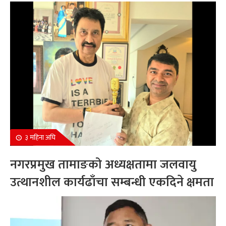
सम्मानित
३ महिना अघि
नगरप्रमुख तामाङको अध्यक्षतामा जलवायु
उत्थानशील कार्यढाँचा सम्बन्धी एकदिने क्षमता
अभिवृद्धि कार्यक्रम सम्पन्न