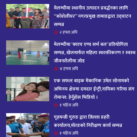
आज २०८२ साल भदौ १६ गते सोमबारको राशिफल
१४
मेलम्चीमा स्थानीय उत्पादन प्रवर्द्धनका लागि
११ महिना अघि
“कोशेलीघर” नगरप्रमुख तामाङद्वारा उद्घाटन
सम्पन्न
आजको राशिफल : २०८२ भदौ १२ गते बिहीवार, २८
२ हफ्ता अघि
१५
अगस्ट २०२५
मेलम्चीमा ‘क्याच एण्ड सर्भ बल’ प्रतियोगिता
११ महिना अघि
सम्पन्न, खेलमार्फत महिला सशक्तीकरण र स्वस्थ
जीवनशैलीमा जोड
आजको राशिफल – २०८२ साल भाद्र १० गते, मंगलबार
१६
४ हफ्ता अघि
११ महिना अघि
एक सफल बाइक मेकानिक उमेश सोनामको
आजको राशिफल – २०८२ साल भाद्र १० गते, मंगलबार
अभिनय क्षेत्रमा दमदार ईन्ट्री,नायिका गरिमा संग
१७
रोमान्स: हेर्नुहोस भिडियो ।
११ महिना अघि
१ महिना अघि
आजको राशिफल : आइतवार, ८ भदौ २०८२ (२४ अगस्ट
गृहमन्त्री गुरुङ द्वारा जिल्ला प्रहरी
१८
२०२५)
कार्यालय,मोरङको निरीक्षण कार्य सम्पन्न
११ महिना अघि
१ महिना अघि