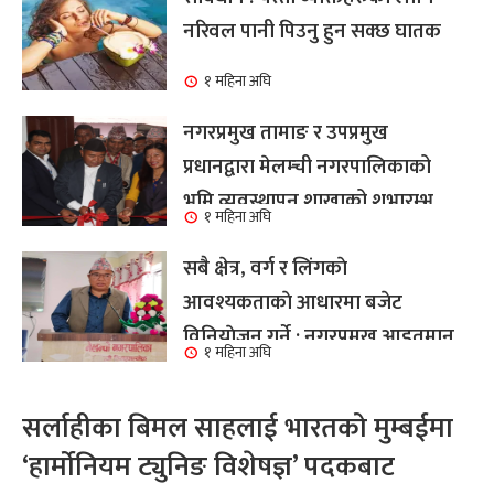
नरिवल पानी पिउनु हुन सक्छ घातक
१ महिना अघि
नगरप्रमुख तामाङ र उपप्रमुख
प्रधानद्वारा मेलम्ची नगरपालिकाको
भूमि व्यवस्थापन शाखाको शुभारम्भ
१ महिना अघि
कार्य सम्पन्न
सबै क्षेत्र, वर्ग र लिंगकाे
आवश्यकताकाे आधारमा बजेट
विनियाेजन गर्ने : नगरप्रमुख आइतमान
१ महिना अघि
तामाङ
सर्लाहीका बिमल साहलाई भारतको मुम्बईमा
‘हार्मोनियम ट्युनिङ विशेषज्ञ’ पदकबाट