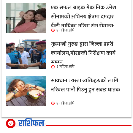
एक सफल बाइक मेकानिक उमेश
सोनामको अभिनय क्षेत्रमा दमदार
ईन्ट्री,नायिका गरिमा संग रोमान्स:
१ महिना अघि
हेर्नुहोस भिडियो ।
गृहमन्त्री गुरुङ द्वारा जिल्ला प्रहरी
कार्यालय,मोरङको निरीक्षण कार्य
सम्पन्न
१ महिना अघि
सावधान : यस्ता व्यक्तिहरुको लागि
नरिवल पानी पिउनु हुन सक्छ घातक
१ महिना अघि
राशिफल