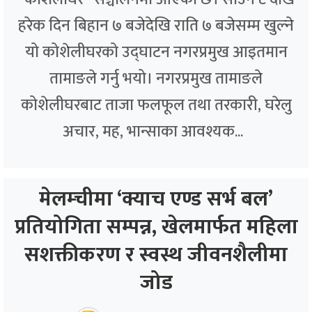
हरेक दिन बिहान ७ बजेदेखि राति ७ बजेसम्म खुल्ने
यो कोशेलीघरको उद्घाटन नगरप्रमुख आइतमान
तामाङले गर्नु भयो। नगरप्रमुख तामाङले
कोशेलीघरबाट ताजा फलफूल तथा तरकारी, घरेलु
अचार, मह, भान्साका आवश्यक...
मेलम्चीमा ‘क्याच एण्ड सर्भ बल’
प्रतियोगिता सम्पन्न, खेलमार्फत महिला
सशक्तीकरण र स्वस्थ जीवनशैलीमा
जोड