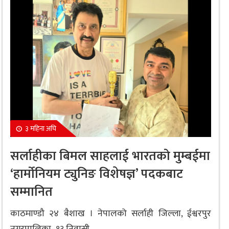
३ महिना अघि
सर्लाहीका बिमल साहलाई भारतको मुम्बईमा
‘हार्मोनियम ट्युनिङ विशेषज्ञ’ पदकबाट
सम्मानित
काठमाण्डौ २४ बैशाख । नेपालको सर्लाही जिल्ला, ईश्वरपुर
नगरपालिका–१३ निवासी...