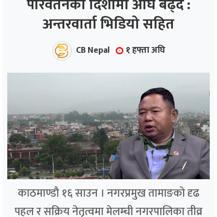
परिवर्तनको दिशामा अघि बढ्दै :
अन्तरवार्ता भिडियो सहित
ाज
्थ्य
CB Nepal
१ हफ्ता अघि
काठमाण्डौ १६ साउन । नगरप्रमुख तामाङको दृढ
पहल र सक्रिय नेतृत्वमा मेलम्ची नगरपालिका तीव्र