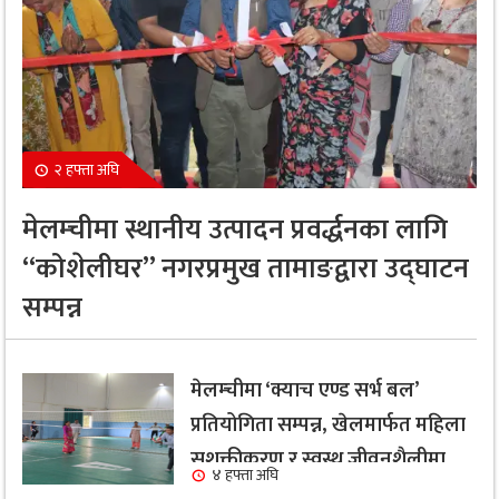
२ हफ्ता अघि
मेलम्चीमा स्थानीय उत्पादन प्रवर्द्धनका लागि
“कोशेलीघर” नगरप्रमुख तामाङद्वारा उद्घाटन
सम्पन्न
मेलम्चीमा ‘क्याच एण्ड सर्भ बल’
प्रतियोगिता सम्पन्न, खेलमार्फत महिला
सशक्तीकरण र स्वस्थ जीवनशैलीमा
४ हफ्ता अघि
जोड