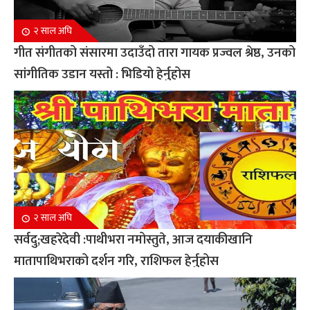
२ साल अघि
गीत संगीतको संसारमा उदाउँदो तारा गायक प्रज्वल श्रेष्ठ, उनको
सांगीतिक उडान यस्तो : भिडियो हेर्नुहोस
२ साल अघि
सर्वदु;खहरेदेवी :पाथीभरा नमोस्तुते, आज दयाकीखानि
मातापाथिभराको दर्शन गरि, राशिफल हेर्नुहोस