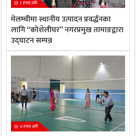
२ हफ्ता अघि
मेलम्चीमा स्थानीय उत्पादन प्रवर्द्धनका
लागि “कोशेलीघर” नगरप्रमुख तामाङद्वारा
उद्घाटन सम्पन्न
४ हफ्ता अघि