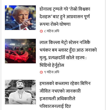
डोनाल्ड ट्रम्पले गरे ‘तेस्रो विश्वका
देशहरू’ बाट हुने आप्रवासन पूर्ण
रूपमा रोक्ने घोषणा
८ महिना अघि
लाल किल्ला मेट्रो स्टेसन नजिकै
भयंकर बम ब्लास्ट हुँदा आठ जनाको
मृत्यु, प्रत्यक्षदर्शि खोले रहस्य :
भिडियो हेर्नुहोस
९ महिना अघि
हमासको कब्जामा रहेका बिपिन
जीवित नभएको जानकारी
इजरायली अधिकारीले
परिवारजनलाई दिए