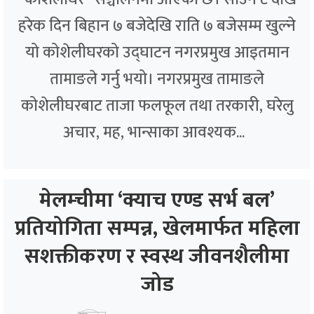
हरेक दिन बिहान ७ बजेदेखि राति ७ बजेसम्म खुल्ने
यो कोशेलीघरको उद्घाटन नगरप्रमुख आइतमान
तामाङले गर्नु भयो। नगरप्रमुख तामाङले
कोशेलीघरबाट ताजा फलफूल तथा तरकारी, घरेलु
अचार, मह, भान्साका आवश्यक...
मेलम्चीमा ‘क्याच एण्ड सर्भ बल’
प्रतियोगिता सम्पन्न, खेलमार्फत महिला
सशक्तीकरण र स्वस्थ जीवनशैलीमा
जोड