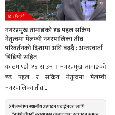
६ दिन अघि
नगरप्रमुख तामाङको दृढ पहल सक्रिय
नेतृत्वमा मेलम्ची नगरपालिका तीव्र
परिवर्तनको दिशामा अघि बढ्दै : अन्तरवार्ता
भिडियो सहित
काठमाण्डौ १६ साउन । नगरप्रमुख तामाङको
दृढ पहल र सक्रिय नेतृत्वमा मेलम्ची
नगरपालिका तीव्र...
मेलम्चीमा स्थानीय उत्पादन प्रवर्द्धनका लागि
“कोशेलीघर” नगरप्रमुख तामाङद्वारा उद्घाटन सम्पन्न