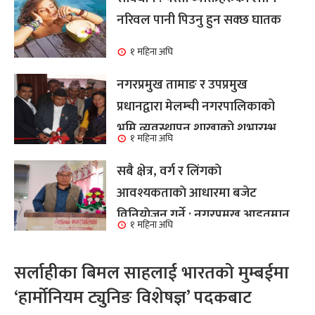
नरिवल पानी पिउनु हुन सक्छ घातक
१ महिना अघि
नगरप्रमुख तामाङ र उपप्रमुख
प्रधानद्वारा मेलम्ची नगरपालिकाको
भूमि व्यवस्थापन शाखाको शुभारम्भ
१ महिना अघि
कार्य सम्पन्न
सबै क्षेत्र, वर्ग र लिंगकाे
आवश्यकताकाे आधारमा बजेट
विनियाेजन गर्ने : नगरप्रमुख आइतमान
१ महिना अघि
तामाङ
सर्लाहीका बिमल साहलाई भारतको मुम्बईमा
‘हार्मोनियम ट्युनिङ विशेषज्ञ’ पदकबाट