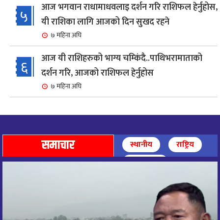
आज भगवान राधामाधवलाइ दर्शन गरि राशिफल हेर्नुहोस,
५
यी राशिका लागि आजको दिन सुखद रहने
७ महिना अघि
आज यी राशिहरुको भाग्य चम्किंदै..पाथिभरामाताको
६
दर्शन गरि, आजको राशिफल हेर्नुहोस
७ महिना अघि
शहरी विकासमन्त्री कुलमान घिसिङको समुपस्थितिमा
७
मेलम्ची खानेपानी आयोजनाको समस्या समाधान
८ महिना अघि
समाचार
स्थानीय
राष्ट्रिय
आज पाथिभारा माताको दर्शन गरि, दिनको सुरुवात गर्दै,
अन्तर्राष्ट्रिय
८
राशिफल हेर्नुहोस, यी रासिहरुको आज भाग्य उदय
९ महिना अघि
आज माताभगवती जगज्जननी पाथिभरादेवीको दर्शन गरि