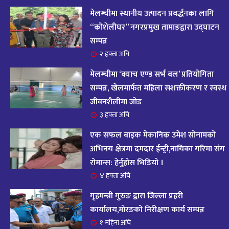
आज २०८२ साल भदौ १६ गते सोमबारको राशिफल
१४
मेलम्चीमा स्थानीय उत्पादन प्रवर्द्धनका लागि
११ महिना अघि
“कोशेलीघर” नगरप्रमुख तामाङद्वारा उद्घाटन
सम्पन्न
आजको राशिफल : २०८२ भदौ १२ गते बिहीवार, २८
२ हफ्ता अघि
१५
अगस्ट २०२५
मेलम्चीमा ‘क्याच एण्ड सर्भ बल’ प्रतियोगिता
११ महिना अघि
सम्पन्न, खेलमार्फत महिला सशक्तीकरण र स्वस्थ
जीवनशैलीमा जोड
आजको राशिफल – २०८२ साल भाद्र १० गते, मंगलबार
१६
३ हफ्ता अघि
११ महिना अघि
एक सफल बाइक मेकानिक उमेश सोनामको
आजको राशिफल – २०८२ साल भाद्र १० गते, मंगलबार
अभिनय क्षेत्रमा दमदार ईन्ट्री,नायिका गरिमा संग
१७
रोमान्स: हेर्नुहोस भिडियो ।
११ महिना अघि
४ हफ्ता अघि
आजको राशिफल : आइतवार, ८ भदौ २०८२ (२४ अगस्ट
गृहमन्त्री गुरुङ द्वारा जिल्ला प्रहरी
१८
२०२५)
कार्यालय,मोरङको निरीक्षण कार्य सम्पन्न
११ महिना अघि
१ महिना अघि