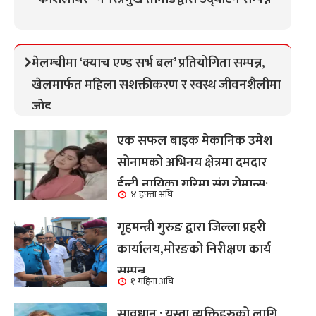
मेलम्चीमा ‘क्याच एण्ड सर्भ बल’ प्रतियोगिता सम्पन्न,
खेलमार्फत महिला सशक्तीकरण र स्वस्थ जीवनशैलीमा
जोड
एक सफल बाइक मेकानिक उमेश
सोनामको अभिनय क्षेत्रमा दमदार
ईन्ट्री,नायिका गरिमा संग रोमान्स:
४ हफ्ता अघि
हेर्नुहोस भिडियो ।
गृहमन्त्री गुरुङ द्वारा जिल्ला प्रहरी
कार्यालय,मोरङको निरीक्षण कार्य
सम्पन्न
१ महिना अघि
सावधान : यस्ता व्यक्तिहरुको लागि