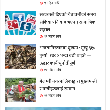
९ महिना अघि
सरकारले दिएको चेतावनीको समय
सकिँदा पनि बन्द भएनन् सामाजिक
सञ्जाल
११ महिना अघि
अफगानिस्तानमा भूकम्प : मृत्यु ६१०
पुग्यो, १३०० भन्दा बढी घाइते —
उद्धार कार्य चुनौतीपूर्ण
११ महिना अघि
मेलम्ची नगरपालिकाद्वारा मुख्यमन्त्री
र मन्त्रीहरुलाई सम्मान
११ महिना अघि