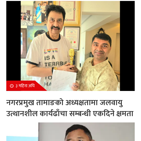
सम्मानित
३ महिना अघि
नगरप्रमुख तामाङको अध्यक्षतामा जलवायु
उत्थानशील कार्यढाँचा सम्बन्धी एकदिने क्षमता
अभिवृद्धि कार्यक्रम सम्पन्न