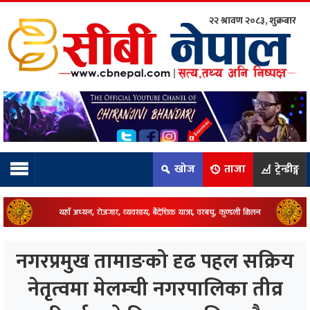
२२ श्रावण २०८३, शुक्रबार
ाम्रो टिम:
राष्ट्रिय
कुद
खोज
ताजा
ट्रेन्डीङ्ग
धि
ियो
नगरप्रमुख तामाङको दृढ पहल सक्रिय
ञ्जन
नेतृत्वमा मेलम्ची नगरपालिका तीव्र
नीति