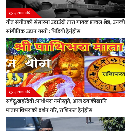
२ साल अघि
गीत संगीतको संसारमा उदाउँदो तारा गायक प्रज्वल श्रेष्ठ, उनको
सांगीतिक उडान यस्तो : भिडियो हेर्नुहोस
२ साल अघि
सर्वदु;खहरेदेवी :पाथीभरा नमोस्तुते, आज दयाकीखानि
मातापाथिभराको दर्शन गरि, राशिफल हेर्नुहोस