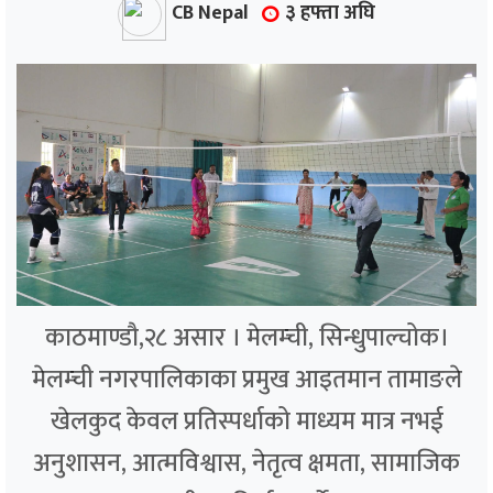
CB Nepal
३ हफ्ता अघि
काठमाण्डौ,२८ असार । मेलम्ची, सिन्धुपाल्चोक।
मेलम्ची नगरपालिकाका प्रमुख आइतमान तामाङले
खेलकुद केवल प्रतिस्पर्धाको माध्यम मात्र नभई
अनुशासन, आत्मविश्वास, नेतृत्व क्षमता, सामाजिक