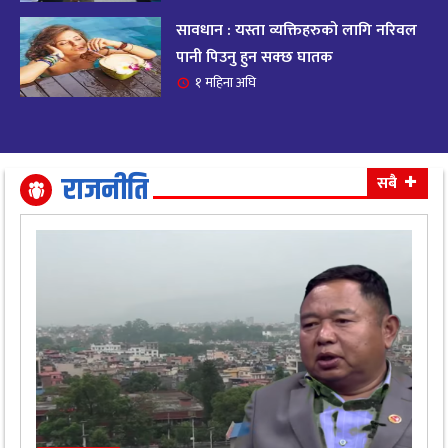
सावधान : यस्ता व्यक्तिहरुको लागि नरिवल
आजको राशिफल २०८२ भदाै ४ गते, बुधवार
१९
पानी पिउनु हुन सक्छ घातक
११ महिना अघि
१ महिना अघि
आजको राशिफल: अवसर र चुनौतीसँग दिन बित्नेछ,
२०
धैर्यले सफलता मिल्नेछ
११ महिना अघि
राजनीति
सबै