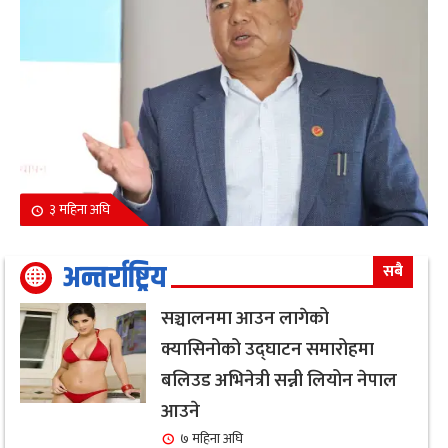
३ महिना अघि
अन्तर्राष्ट्रिय
सबै
सञ्चालनमा आउन लागेको
क्यासिनोको उद्घाटन समारोहमा
बलिउड अभिनेत्री सन्नी लियोन नेपाल
आउने
७ महिना अघि