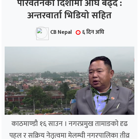
परिवर्तनको दिशामा अघि बढ्दै :
अन्तरवार्ता भिडियो सहित
ाज
्थ्य
CB Nepal
६ दिन अघि
काठमाण्डौ १६ साउन । नगरप्रमुख तामाङको दृढ
पहल र सक्रिय नेतृत्वमा मेलम्ची नगरपालिका तीव्र