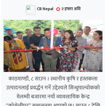
CB Nepal
२ हफ्ता अघि
काठमाण्डौ, ८ साउन । स्थानीय कृषि र हस्तकला
उत्पादनलाई प्रवर्द्धन गर्ने उद्देश्यले सिन्धुपाल्चोकको
मेलम्ची बजारमा नयाँ व्यावसायिक केन्द्र
“कोशेलीघर” सञ्चालनमा आएको छ। साउन ८ देखि