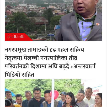
६ दिन अघि
नगरप्रमुख तामाङको दृढ पहल सक्रिय
नेतृत्वमा मेलम्ची नगरपालिका तीव्र
परिवर्तनको दिशामा अघि बढ्दै : अन्तरवार्ता
भिडियो सहित