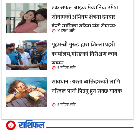
एक सफल बाइक मेकानिक उमेश
सोनामको अभिनय क्षेत्रमा दमदार
ईन्ट्री,नायिका गरिमा संग रोमान्स:
४ हफ्ता अघि
हेर्नुहोस भिडियो ।
गृहमन्त्री गुरुङ द्वारा जिल्ला प्रहरी
कार्यालय,मोरङको निरीक्षण कार्य
सम्पन्न
१ महिना अघि
सावधान : यस्ता व्यक्तिहरुको लागि
नरिवल पानी पिउनु हुन सक्छ घातक
१ महिना अघि
राशिफल