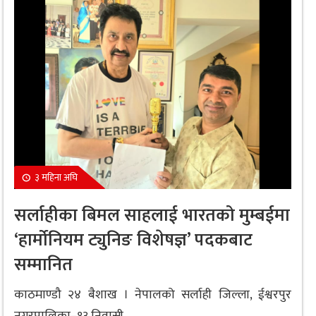
३ महिना अघि
सर्लाहीका बिमल साहलाई भारतको मुम्बईमा
‘हार्मोनियम ट्युनिङ विशेषज्ञ’ पदकबाट
सम्मानित
काठमाण्डौ २४ बैशाख । नेपालको सर्लाही जिल्ला, ईश्वरपुर
नगरपालिका–१३ निवासी...