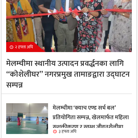
२ हफ्ता अघि
मेलम्चीमा स्थानीय उत्पादन प्रवर्द्धनका लागि
“कोशेलीघर” नगरप्रमुख तामाङद्वारा उद्घाटन
सम्पन्न
मेलम्चीमा ‘क्याच एण्ड सर्भ बल’
प्रतियोगिता सम्पन्न, खेलमार्फत महिला
सशक्तीकरण र स्वस्थ जीवनशैलीमा
३ हफ्ता अघि
जोड