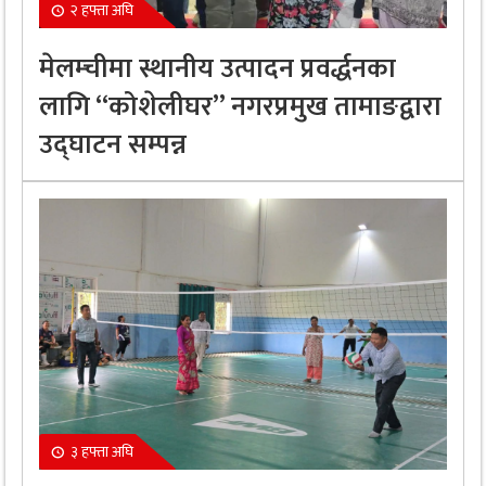
२ हफ्ता अघि
मेलम्चीमा स्थानीय उत्पादन प्रवर्द्धनका
लागि “कोशेलीघर” नगरप्रमुख तामाङद्वारा
उद्घाटन सम्पन्न
३ हफ्ता अघि