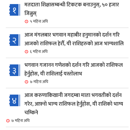
मतदाता शिक्षासम्बन्धी टिकटक बनाउनुस्, ५० हजार
१
जित्नुस्
५ महिना अघि
आज मंगलबार भगवान महाबीर हनुमानको दर्शन गरि
२
आजको राशिफल हेरौँ, यी राशिहरुको आज भाग्यशालि
६ महिना अघि
भगवान गजानन गणेशको दर्शन गरि आजको राशिफल
३
हेर्नुहोस, यी राशिलाई यस्तोलाभ
७ महिना अघि
आज करुणाकिखानी जगदम्बा माता भगवतीको दर्शन
४
गरेर, आफ़्नो भाग्य राशिफल हेर्नुहोस, यी राशिको भाग्य
चम्किने
७ महिना अघि