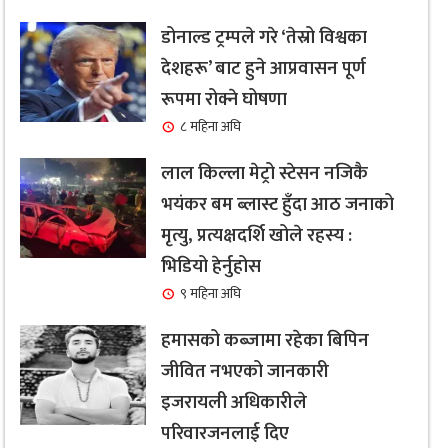
डोनाल्ड ट्रम्पले गरे ‘तेस्रो विश्वका
देशहरू’ बाट हुने आप्रवासन पूर्ण
रूपमा रोक्ने घोषणा
८ महिना अघि
लाल किल्ला मेट्रो स्टेसन नजिकै
भयंकर बम ब्लास्ट हुँदा आठ जनाको
मृत्यु, प्रत्यक्षदर्शि खोले रहस्य :
भिडियो हेर्नुहोस
९ महिना अघि
हमासको कब्जामा रहेका बिपिन
जीवित नभएको जानकारी
इजरायली अधिकारीले
परिवारजनलाई दिए