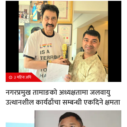
सम्मानित
३ महिना अघि
नगरप्रमुख तामाङको अध्यक्षतामा जलवायु
उत्थानशील कार्यढाँचा सम्बन्धी एकदिने क्षमता
अभिवृद्धि कार्यक्रम सम्पन्न