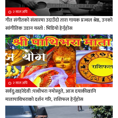
२ साल अघि
गीत संगीतको संसारमा उदाउँदो तारा गायक प्रज्वल श्रेष्ठ, उनको
सांगीतिक उडान यस्तो : भिडियो हेर्नुहोस
२ साल अघि
सर्वदु;खहरेदेवी :पाथीभरा नमोस्तुते, आज दयाकीखानि
मातापाथिभराको दर्शन गरि, राशिफल हेर्नुहोस