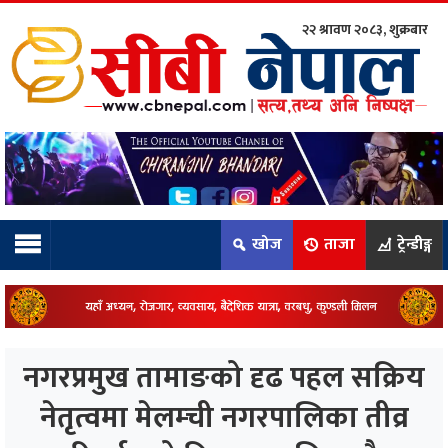
२२ श्रावण २०८३, शुक्रबार
ाम्रो टिम:
राष्ट्रिय
कुद
खोज
ताजा
ट्रेन्डीङ्ग
धि
ियो
नगरप्रमुख तामाङको दृढ पहल सक्रिय
ञ्जन
नेतृत्वमा मेलम्ची नगरपालिका तीव्र
नीति