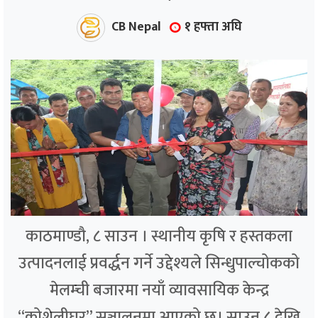
CB Nepal
१ हफ्ता अघि
काठमाण्डौ, ८ साउन । स्थानीय कृषि र हस्तकला
उत्पादनलाई प्रवर्द्धन गर्ने उद्देश्यले सिन्धुपाल्चोकको
मेलम्ची बजारमा नयाँ व्यावसायिक केन्द्र
“कोशेलीघर” सञ्चालनमा आएको छ। साउन ८ देखि