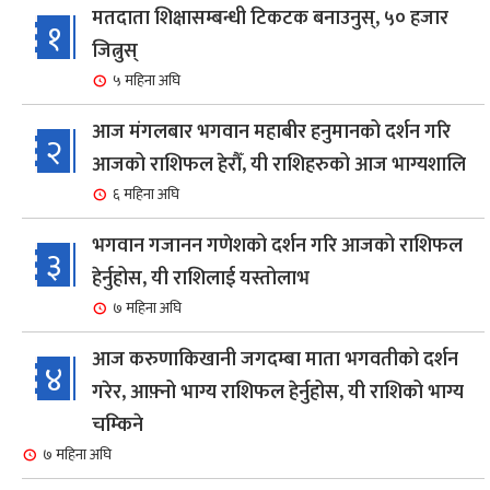
मतदाता शिक्षासम्बन्धी टिकटक बनाउनुस्, ५० हजार
१
जित्नुस्
५ महिना अघि
आज मंगलबार भगवान महाबीर हनुमानको दर्शन गरि
२
आजको राशिफल हेरौँ, यी राशिहरुको आज भाग्यशालि
६ महिना अघि
भगवान गजानन गणेशको दर्शन गरि आजको राशिफल
३
हेर्नुहोस, यी राशिलाई यस्तोलाभ
७ महिना अघि
आज करुणाकिखानी जगदम्बा माता भगवतीको दर्शन
४
गरेर, आफ़्नो भाग्य राशिफल हेर्नुहोस, यी राशिको भाग्य
चम्किने
७ महिना अघि