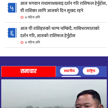
आज भगवान राधामाधवलाइ दर्शन गरि राशिफल हेर्नुहोस,
५
यी राशिका लागि आजको दिन सुखद रहने
७ महिना अघि
आज यी राशिहरुको भाग्य चम्किंदै..पाथिभरामाताको
६
दर्शन गरि, आजको राशिफल हेर्नुहोस
७ महिना अघि
शहरी विकासमन्त्री कुलमान घिसिङको समुपस्थितिमा
७
मेलम्ची खानेपानी आयोजनाको समस्या समाधान
८ महिना अघि
समाचार
स्थानीय
राष्ट्रिय
आज पाथिभारा माताको दर्शन गरि, दिनको सुरुवात गर्दै,
अन्तर्राष्ट्रिय
८
राशिफल हेर्नुहोस, यी रासिहरुको आज भाग्य उदय
९ महिना अघि
आज माताभगवती जगज्जननी पाथिभरादेवीको दर्शन गरि