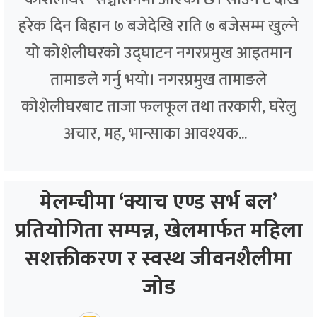
हरेक दिन बिहान ७ बजेदेखि राति ७ बजेसम्म खुल्ने
यो कोशेलीघरको उद्घाटन नगरप्रमुख आइतमान
तामाङले गर्नु भयो। नगरप्रमुख तामाङले
कोशेलीघरबाट ताजा फलफूल तथा तरकारी, घरेलु
अचार, मह, भान्साका आवश्यक...
मेलम्चीमा ‘क्याच एण्ड सर्भ बल’
प्रतियोगिता सम्पन्न, खेलमार्फत महिला
सशक्तीकरण र स्वस्थ जीवनशैलीमा
जोड