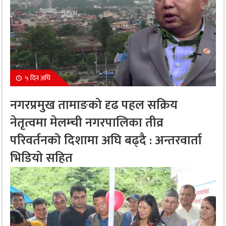
५ दिन अघि
नगरप्रमुख तामाङको दृढ पहल सक्रिय
नेतृत्वमा मेलम्ची नगरपालिका तीव्र
परिवर्तनको दिशामा अघि बढ्दै : अन्तरवार्ता
भिडियो सहित