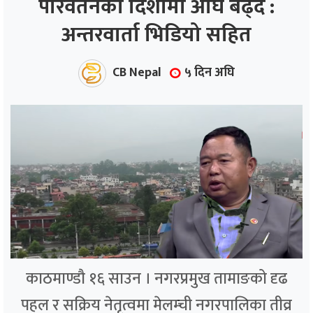
परिवर्तनको दिशामा अघि बढ्दै :
अन्तरवार्ता भिडियो सहित
ाज
्थ्य
CB Nepal
५ दिन अघि
काठमाण्डौ १६ साउन । नगरप्रमुख तामाङको दृढ
पहल र सक्रिय नेतृत्वमा मेलम्ची नगरपालिका तीव्र