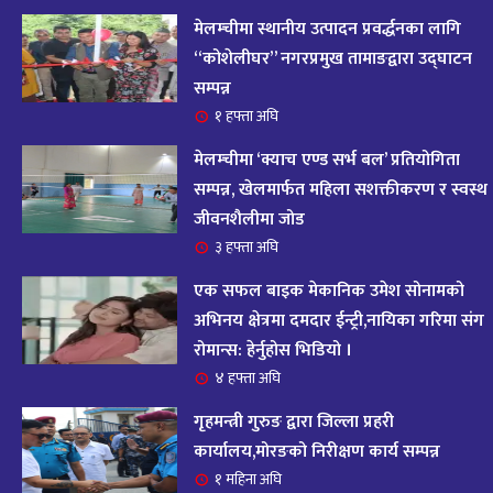
आज २०८२ साल भदौ १६ गते सोमबारको राशिफल
१४
मेलम्चीमा स्थानीय उत्पादन प्रवर्द्धनका लागि
११ महिना अघि
“कोशेलीघर” नगरप्रमुख तामाङद्वारा उद्घाटन
सम्पन्न
आजको राशिफल : २०८२ भदौ १२ गते बिहीवार, २८
१ हफ्ता अघि
१५
अगस्ट २०२५
मेलम्चीमा ‘क्याच एण्ड सर्भ बल’ प्रतियोगिता
११ महिना अघि
सम्पन्न, खेलमार्फत महिला सशक्तीकरण र स्वस्थ
जीवनशैलीमा जोड
आजको राशिफल – २०८२ साल भाद्र १० गते, मंगलबार
१६
३ हफ्ता अघि
११ महिना अघि
एक सफल बाइक मेकानिक उमेश सोनामको
आजको राशिफल – २०८२ साल भाद्र १० गते, मंगलबार
अभिनय क्षेत्रमा दमदार ईन्ट्री,नायिका गरिमा संग
१७
रोमान्स: हेर्नुहोस भिडियो ।
११ महिना अघि
४ हफ्ता अघि
आजको राशिफल : आइतवार, ८ भदौ २०८२ (२४ अगस्ट
गृहमन्त्री गुरुङ द्वारा जिल्ला प्रहरी
१८
२०२५)
कार्यालय,मोरङको निरीक्षण कार्य सम्पन्न
११ महिना अघि
१ महिना अघि