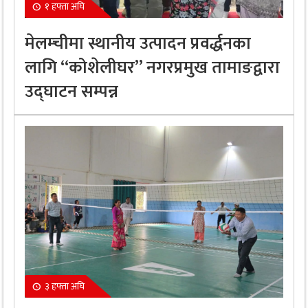
१ हफ्ता अघि
मेलम्चीमा स्थानीय उत्पादन प्रवर्द्धनका
लागि “कोशेलीघर” नगरप्रमुख तामाङद्वारा
उद्घाटन सम्पन्न
३ हफ्ता अघि