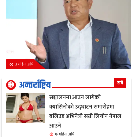
३ महिना अघि
अन्तर्राष्ट्रिय
सबै
सञ्चालनमा आउन लागेको
क्यासिनोको उद्घाटन समारोहमा
बलिउड अभिनेत्री सन्नी लियोन नेपाल
आउने
७ महिना अघि