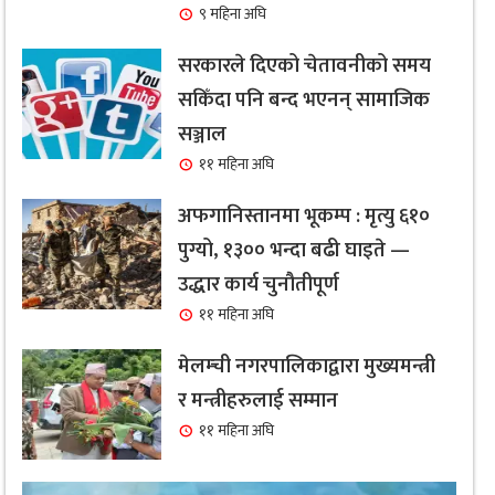
९ महिना अघि
सरकारले दिएको चेतावनीको समय
सकिँदा पनि बन्द भएनन् सामाजिक
सञ्जाल
११ महिना अघि
अफगानिस्तानमा भूकम्प : मृत्यु ६१०
पुग्यो, १३०० भन्दा बढी घाइते —
उद्धार कार्य चुनौतीपूर्ण
११ महिना अघि
मेलम्ची नगरपालिकाद्वारा मुख्यमन्त्री
र मन्त्रीहरुलाई सम्मान
११ महिना अघि