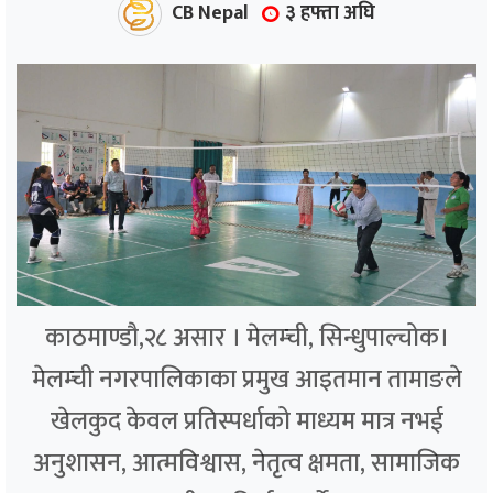
CB Nepal
३ हफ्ता अघि
काठमाण्डौ,२८ असार । मेलम्ची, सिन्धुपाल्चोक।
मेलम्ची नगरपालिकाका प्रमुख आइतमान तामाङले
खेलकुद केवल प्रतिस्पर्धाको माध्यम मात्र नभई
अनुशासन, आत्मविश्वास, नेतृत्व क्षमता, सामाजिक