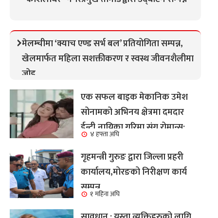
मेलम्चीमा ‘क्याच एण्ड सर्भ बल’ प्रतियोगिता सम्पन्न,
खेलमार्फत महिला सशक्तीकरण र स्वस्थ जीवनशैलीमा
जोड
एक सफल बाइक मेकानिक उमेश
सोनामको अभिनय क्षेत्रमा दमदार
ईन्ट्री,नायिका गरिमा संग रोमान्स:
४ हफ्ता अघि
हेर्नुहोस भिडियो ।
गृहमन्त्री गुरुङ द्वारा जिल्ला प्रहरी
कार्यालय,मोरङको निरीक्षण कार्य
सम्पन्न
१ महिना अघि
सावधान : यस्ता व्यक्तिहरुको लागि