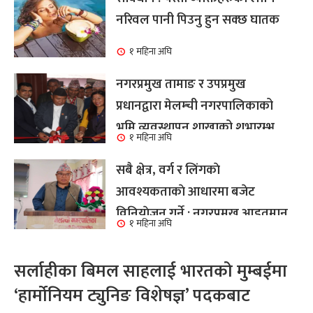
नरिवल पानी पिउनु हुन सक्छ घातक
१ महिना अघि
नगरप्रमुख तामाङ र उपप्रमुख
प्रधानद्वारा मेलम्ची नगरपालिकाको
भूमि व्यवस्थापन शाखाको शुभारम्भ
१ महिना अघि
कार्य सम्पन्न
सबै क्षेत्र, वर्ग र लिंगकाे
आवश्यकताकाे आधारमा बजेट
विनियाेजन गर्ने : नगरप्रमुख आइतमान
१ महिना अघि
तामाङ
सर्लाहीका बिमल साहलाई भारतको मुम्बईमा
‘हार्मोनियम ट्युनिङ विशेषज्ञ’ पदकबाट