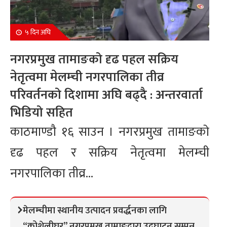
५ दिन अघि
नगरप्रमुख तामाङको दृढ पहल सक्रिय
नेतृत्वमा मेलम्ची नगरपालिका तीव्र
परिवर्तनको दिशामा अघि बढ्दै : अन्तरवार्ता
भिडियो सहित
काठमाण्डौ १६ साउन । नगरप्रमुख तामाङको
दृढ पहल र सक्रिय नेतृत्वमा मेलम्ची
नगरपालिका तीव्र...
मेलम्चीमा स्थानीय उत्पादन प्रवर्द्धनका लागि
“कोशेलीघर” नगरप्रमुख तामाङद्वारा उद्घाटन सम्पन्न