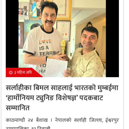
३ महिना अघि
सर्लाहीका बिमल साहलाई भारतको मुम्बईमा
‘हार्मोनियम ट्युनिङ विशेषज्ञ’ पदकबाट
सम्मानित
काठमाण्डौ २४ बैशाख । नेपालको सर्लाही जिल्ला, ईश्वरपुर
नगरपालिका–१३ निवासी...