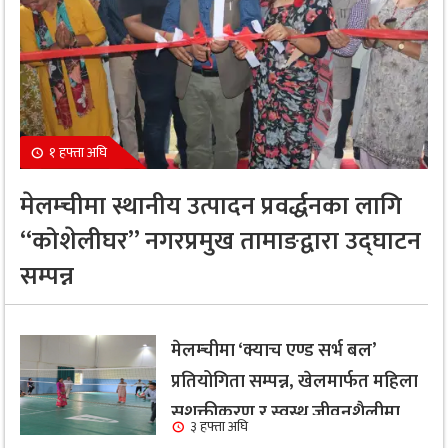
१ हफ्ता अघि
मेलम्चीमा स्थानीय उत्पादन प्रवर्द्धनका लागि
“कोशेलीघर” नगरप्रमुख तामाङद्वारा उद्घाटन
सम्पन्न
मेलम्चीमा ‘क्याच एण्ड सर्भ बल’
प्रतियोगिता सम्पन्न, खेलमार्फत महिला
सशक्तीकरण र स्वस्थ जीवनशैलीमा
३ हफ्ता अघि
जोड