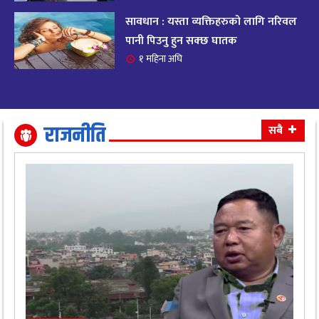
सावधान : यस्ता व्यक्तिहरुको लागि नरिवल
आजको राशिफल २०८२ भदाै ४ गते, बुधवार
१९
पानी पिउनु हुन सक्छ घातक
११ महिना अघि
१ महिना अघि
आजको राशिफल: अवसर र चुनौतीसँग दिन बित्नेछ,
२०
धैर्यले सफलता मिल्नेछ
११ महिना अघि
राजनीति
सबै