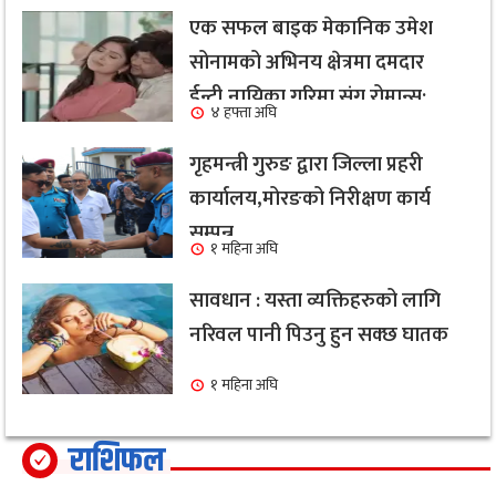
एक सफल बाइक मेकानिक उमेश
सोनामको अभिनय क्षेत्रमा दमदार
ईन्ट्री,नायिका गरिमा संग रोमान्स:
४ हफ्ता अघि
हेर्नुहोस भिडियो ।
गृहमन्त्री गुरुङ द्वारा जिल्ला प्रहरी
कार्यालय,मोरङको निरीक्षण कार्य
सम्पन्न
१ महिना अघि
सावधान : यस्ता व्यक्तिहरुको लागि
नरिवल पानी पिउनु हुन सक्छ घातक
१ महिना अघि
राशिफल