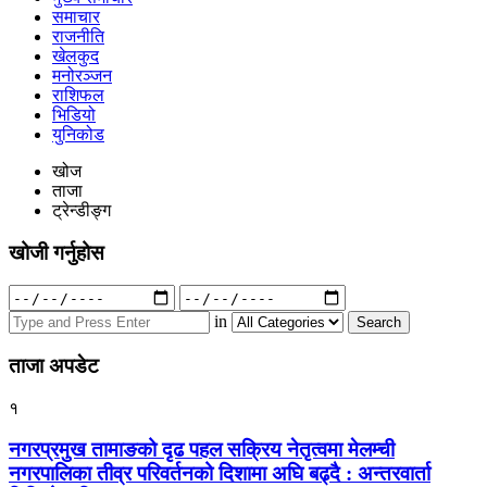
समाचार
राजनीति
खेलकुद
मनोरञ्जन
राशिफल
भिडियो
युनिकोड
खोज
ताजा
ट्रेन्डीङ्ग
खोजी गर्नुहोस
Search
for:
in
ताजा अपडेट
१
नगरप्रमुख तामाङको दृढ पहल सक्रिय नेतृत्वमा मेलम्ची
नगरपालिका तीव्र परिवर्तनको दिशामा अघि बढ्दै : अन्तरवार्ता