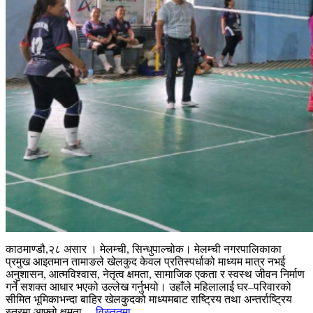
काठमाण्डौ,२८ असार । मेलम्ची, सिन्धुपाल्चोक। मेलम्ची नगरपालिकाका
प्रमुख आइतमान तामाङले खेलकुद केवल प्रतिस्पर्धाको माध्यम मात्र नभई
अनुशासन, आत्मविश्वास, नेतृत्व क्षमता, सामाजिक एकता र स्वस्थ जीवन निर्माण
गर्ने सशक्त आधार भएको उल्लेख गर्नुभयो। उहाँले महिलालाई घर–परिवारको
सीमित भूमिकाभन्दा बाहिर खेलकुदको माध्यमबाट राष्ट्रिय तथा अन्तर्राष्ट्रिय
स्तरमा आफ्नो क्षमता...
विस्तृतमा