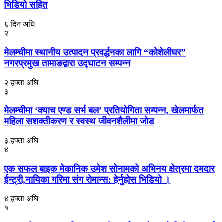
भिडियो सहित
६ दिन अघि
२
मेलम्चीमा स्थानीय उत्पादन प्रवर्द्धनका लागि “कोशेलीघर”
नगरप्रमुख तामाङद्वारा उद्घाटन सम्पन्न
२ हफ्ता अघि
३
मेलम्चीमा ‘क्याच एण्ड सर्भ बल’ प्रतियोगिता सम्पन्न, खेलमार्फत
महिला सशक्तीकरण र स्वस्थ जीवनशैलीमा जोड
३ हफ्ता अघि
४
एक सफल बाइक मेकानिक उमेश सोनामको अभिनय क्षेत्रमा दमदार
ईन्ट्री,नायिका गरिमा संग रोमान्स: हेर्नुहोस भिडियो ।
४ हफ्ता अघि
५