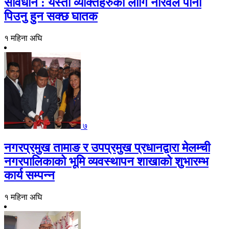
सावधान : यस्ता व्यक्तिहरुको लागि नरिवल पानी
पिउनु हुन सक्छ घातक
१ महिना अघि
७
नगरप्रमुख तामाङ र उपप्रमुख प्रधानद्वारा मेलम्ची
नगरपालिकाको भूमि व्यवस्थापन शाखाको शुभारम्भ
कार्य सम्पन्न
१ महिना अघि