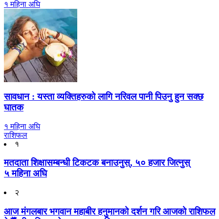
१ महिना अघि
सावधान : यस्ता व्यक्तिहरुको लागि नरिवल पानी पिउनु हुन सक्छ
घातक
१ महिना अघि
राशिफल
१
मतदाता शिक्षासम्बन्धी टिकटक बनाउनुस्, ५० हजार जित्नुस्
५ महिना अघि
२
आज मंगलबार भगवान महाबीर हनुमानको दर्शन गरि आजको राशिफल