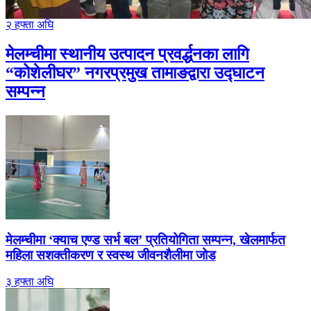
२ हफ्ता अघि
मेलम्चीमा स्थानीय उत्पादन प्रवर्द्धनका लागि
“कोशेलीघर” नगरप्रमुख तामाङद्वारा उद्घाटन
सम्पन्न
मेलम्चीमा ‘क्याच एण्ड सर्भ बल’ प्रतियोगिता सम्पन्न, खेलमार्फत
महिला सशक्तीकरण र स्वस्थ जीवनशैलीमा जोड
३ हफ्ता अघि