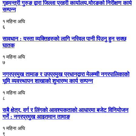
गृहमन्त्री गुरुङ द्वारा जिल्ला प्रहरी कार्यालय,मोरङको निरीक्षण कार्य
सम्पन्न
१ महिना अघि
६
सावधान : यस्ता व्यक्तिहरुको लागि नरिवल पानी पिउनु हुन सक्छ
घातक
१ महिना अघि
७
नगरप्रमुख तामाङ र उपप्रमुख प्रधानद्वारा मेलम्ची नगरपालिकाको
भूमि व्यवस्थापन शाखाको शुभारम्भ कार्य सम्पन्न
१ महिना अघि
८
सबै क्षेत्र, वर्ग र लिंगकाे आवश्यकताकाे आधारमा बजेट विनियाेजन
गर्ने : नगरप्रमुख आइतमान तामाङ
१ महिना अघि
९