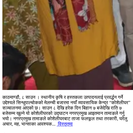
काठमाण्डौ, ८ साउन । स्थानीय कृषि र हस्तकला उत्पादनलाई प्रवर्द्धन गर्ने
उद्देश्यले सिन्धुपाल्चोकको मेलम्ची बजारमा नयाँ व्यावसायिक केन्द्र “कोशेलीघर”
सञ्चालनमा आएको छ। साउन ८ देखि हरेक दिन बिहान ७ बजेदेखि राति ७
बजेसम्म खुल्ने यो कोशेलीघरको उद्घाटन नगरप्रमुख आइतमान तामाङले गर्नु
भयो। नगरप्रमुख तामाङले कोशेलीघरबाट ताजा फलफूल तथा तरकारी, घरेलु
अचार, मह, भान्साका आवश्यक...
विस्तृतमा