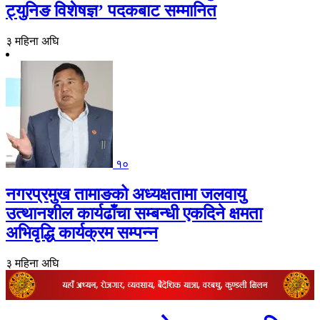
ट्युनिङ विशेषज्ञ’ पदकबाट सम्मानित
३ महिना अघि
१०
नगरप्रमुख तामाङको अध्यक्षतामा जलवायु
उत्थानशील कार्यढाँचा सम्बन्धी एकदिने क्षमता
अभिवृद्धि कार्यक्रम सम्पन्न
३ महिना अघि