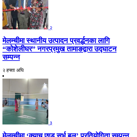
२
मेलम्चीमा स्थानीय उत्पादन प्रवर्द्धनका लागि
“कोशेलीघर” नगरप्रमुख तामाङद्वारा उद्घाटन
सम्पन्न
२ हफ्ता अघि
३
मेलम्चीमा ‘क्याच एण्ड सर्भ बल’ प्रतियोगिता सम्पन्न,