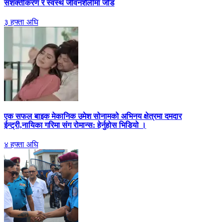
सशक्तीकरण र स्वस्थ जीवनशैलीमा जोड
३ हफ्ता अघि
एक सफल बाइक मेकानिक उमेश सोनामको अभिनय क्षेत्रमा दमदार
ईन्ट्री,नायिका गरिमा संग रोमान्स: हेर्नुहोस भिडियो ।
४ हफ्ता अघि