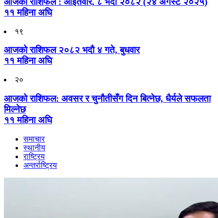
आजको राशिफल : आइतवार, ८ भदौ २०८२ (२४ अगस्ट २०२५)
११ महिना अघि
१९
आजको राशिफल २०८२ भदाै ४ गते, बुधवार
११ महिना अघि
२०
आजको राशिफल: अवसर र चुनौतीसँग दिन बित्नेछ, धैर्यले सफलता
मिल्नेछ
११ महिना अघि
समाचार
स्थानीय
राष्ट्रिय
अन्तर्राष्ट्रिय