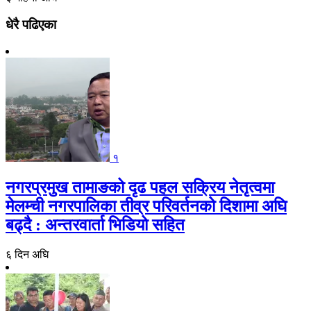
धेरै पढिएका
१
नगरप्रमुख तामाङको दृढ पहल सक्रिय नेतृत्वमा
मेलम्ची नगरपालिका तीव्र परिवर्तनको दिशामा अघि
बढ्दै : अन्तरवार्ता भिडियो सहित
६ दिन अघि