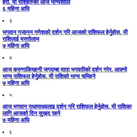
हेरौँ, यी राशिहरुको आज भाग्यशालि
६ महिना अघि
३
भगवान गजानन गणेशको दर्शन गरि आजको राशिफल हेर्नुहोस, यी
राशिलाई यस्तोलाभ
७ महिना अघि
४
आज करुणाकिखानी जगदम्बा माता भगवतीको दर्शन गरेर, आफ़्नो
भाग्य राशिफल हेर्नुहोस, यी राशिको भाग्य चम्किने
७ महिना अघि
५
आज भगवान राधामाधवलाइ दर्शन गरि राशिफल हेर्नुहोस, यी राशिका
लागि आजको दिन सुखद रहने
७ महिना अघि
६