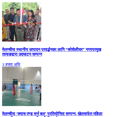
मेलम्चीमा स्थानीय उत्पादन प्रवर्द्धनका लागि “कोशेलीघर” नगरप्रमुख
तामाङद्वारा उद्घाटन सम्पन्न
२ हफ्ता अघि
मेलम्चीमा ‘क्याच एण्ड सर्भ बल’ प्रतियोगिता सम्पन्न, खेलमार्फत महिला