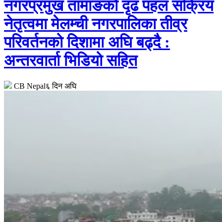
नगरप्रमुख तामाङको दृढ पहल सक्रिय
नेतृत्वमा मेलम्ची नगरपालिका तीव्र
परिवर्तनको दिशामा अघि बढ्दै :
अन्तरवार्ता भिडियो सहित
CB Nepal
६ दिन अघि