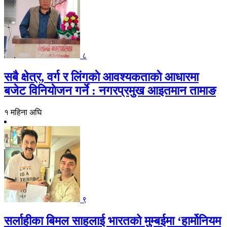
८
सबै क्षेत्र, वर्ग र लिंगकाे आवश्यकताकाे आधारमा
बजेट विनियाेजन गर्ने : नगरप्रमुख आइतमान तामाङ
१ महिना अघि
९
सर्लाहीका बिमल साहलाई भारतको मुम्बईमा ‘हार्मोनियम