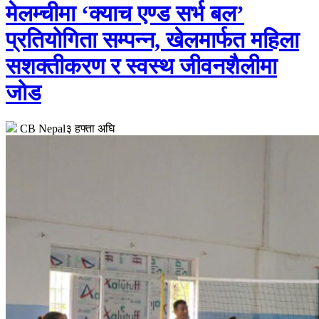
मेलम्चीमा ‘क्याच एण्ड सर्भ बल’
प्रतियोगिता सम्पन्न, खेलमार्फत महिला
सशक्तीकरण र स्वस्थ जीवनशैलीमा
जोड
CB Nepal
३ हफ्ता अघि