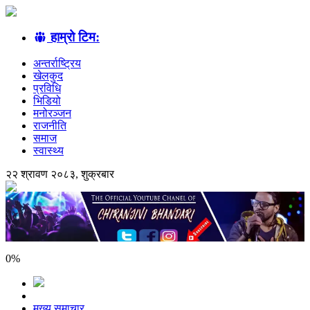
हाम्रो टिम:
अन्तर्राष्ट्रिय
खेलकुद
प्रविधि
भिडियो
मनोरञ्जन
राजनीति
समाज
स्वास्थ्य
२२ श्रावण २०८३, शुक्रबार
0
%
मुख्य समाचार