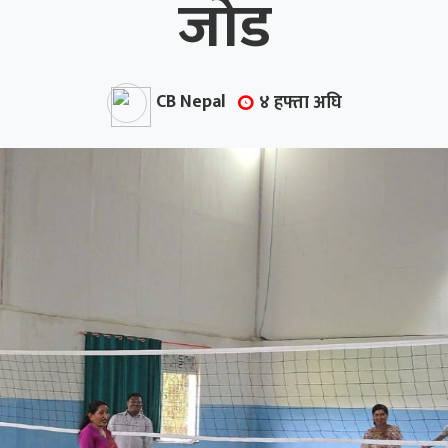
जोड
CB Nepal
४ हफ्ता अघि