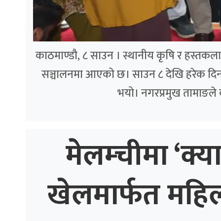
काठमाण्डौ, ८ साउन । स्थानीय कृषि र हस्तकला उत्
सञ्चालनमा आएको छ। साउन ८ देखि हरेक दिन 
भयो। नगरप्रमुख तामाङले
मेलम्चीमा ‘क्य
खेलमार्फत महि