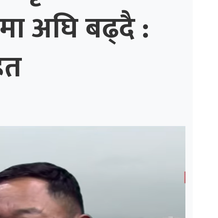
मा अघि बढ्दै :
ित