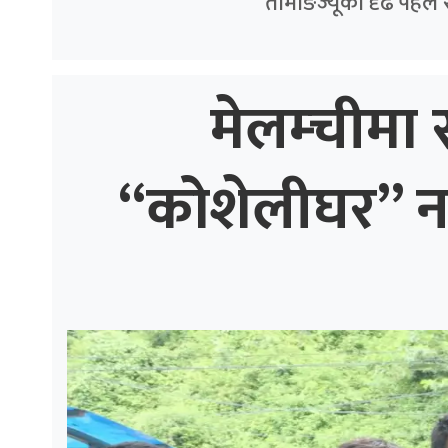
तामाङज्यूको दृढ पहल 
मेलम्चीमा स
“कोशेलीघर” नगर