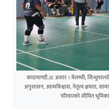
काठमाण्डौ,२८ असार । मेलम्ची, सिन्धुपाल
अनुशासन, आत्मविश्वास, नेतृत्व क्षमता, स
परिवारको सीमित भूमिकाभन्