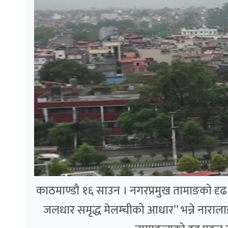
काठमाण्डौ १६ साउन । नगरप्रमुख तामाङको दृढ पह
जलधार समृद्ध मेलम्चीको आधार” भन्ने नाराला