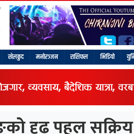
र
खेलकुद
मनोरञ्जन
राशिफल
भिडियो
युन
को दृढ पहल सक्रिय न