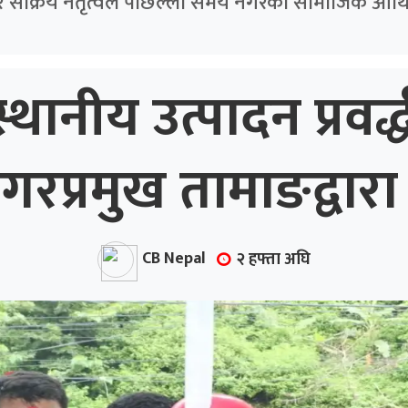
र सक्रिय नेतृत्वले पछिल्ला समय नगरको सामाजिक आर्थि
्थानीय उत्पादन प्रवर
प्रमुख तामाङद्वारा 
CB Nepal
२ हफ्ता अघि