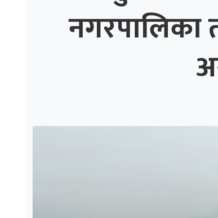
नगरपालिका तीव
ाज
्थ्य
अ