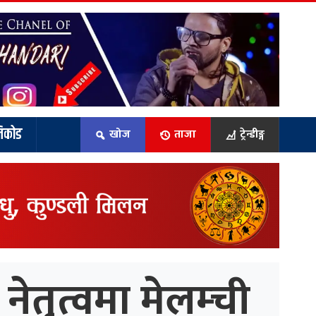
िकोड
खोज
ताजा
ट्रेन्डीङ्ग
ेतृत्वमा मेलम्ची