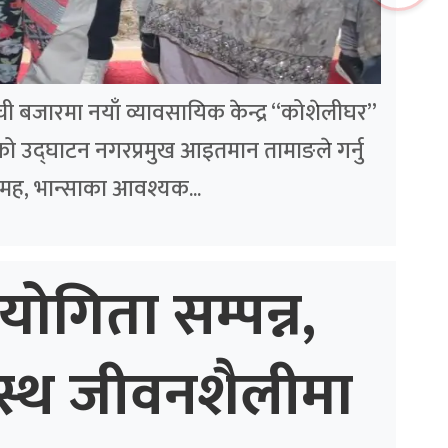
लम्ची बजारमा नयाँ व्यावसायिक केन्द्र “कोशेलीघर”
ो उद्घाटन नगरप्रमुख आइतमान तामाङले गर्नु
मह, भान्साका आवश्यक...
योगिता सम्पन्न,
स्थ जीवनशैलीमा